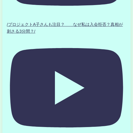
/プロジェクトA子さんも注目？ なぜ私は入会拒否？真相が
刺さる3分間？/