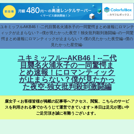
ユキミッフルAKB46！-二代目襲名火浦氷子の一同驚愕まとめ速報にロマンテ
ィックが止まらない？--僕が見たかった夜空！独女批判殺到激闘編--の一同驚
愕まとめ速報にロマンティックが止まらない？-僕の見たかった夜空編--僕の
見たかった星空編-
ユキミッフル--AKB46！--二代
目襲名火浦氷子の一同驚愕ま
とめ速報！にロマンティック
が止まらない？僕が見たかっ
た夜空-独女批判殺到激闘編
腐女子＜お客様皆様が掲載の記事等へアクセス、閲覧、こちらのサービ
スを利用される事でかろうじて運営できています＞本日は足元が悪い中
ご足労頂き誠に有難うございます。