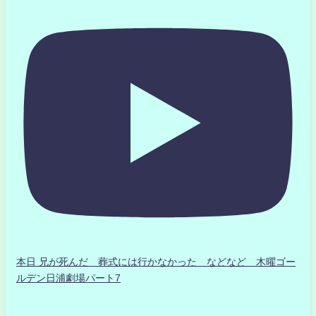
本日 兄が死んだ 葬式には行かなかった などなど 木曜ゴー
ルデン日浦劇場パート7