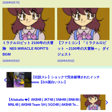
2026年8月7日
ミラクルロピット 2100年の大冒
【ファミコン】「ミラクルロピ
険 NES MIRACLE ROPIT'S
ット ～2100年の大冒険～」 ダイ
BGM
ジェスト
2026年8月6日
2026年8月6日
【伝説スレ】ショックで完全破壊されたイッチ
www【2ch面白いスレ】
【Aitakatta ❤️】AKB48 | JKT48 | SNH48 | BNK48 |
MNL48 | AKB48 Team SH | SGO48 | AKB48 Team
TP | CGM48