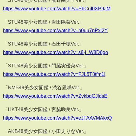
https://www.youtube.com/watch?v=SbCuI0XP9JM
「STU48美少女図鑑 / 岩田陽菜Ver.」
https://www.youtube.com/watch?v=h0uu7nPxl2Y
「STU48美少女図鑑 / 石田千穂Ver.」
https://www.youtube.com/watch?v=s8-j_W8D6go
「STU48美少女図鑑 / 門脇実優菜Ver.」
https://www.youtube.com/watch?v=FJL5T8tfm1I
「NMB48美少女図鑑 / 渋谷凪咲Ver.」
https://www.youtube.com/watch?v=ZvkbqGJldsE
「HKT48美少女図鑑 / 宮脇咲良Ver.」
https://www.youtube.com/watch?v=eJFAAVMAkxQ
「AKB48美少女図鑑 / 小田えりなVer.」