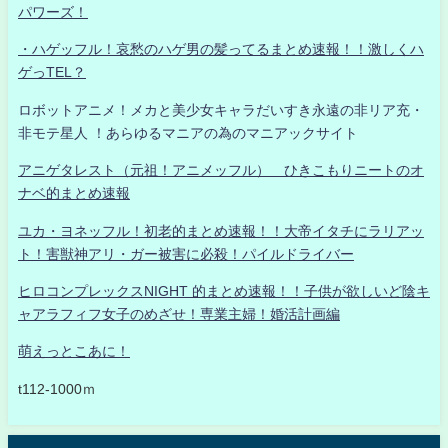
パワーズ！
・ハゲッフル！哀愁のハゲ男の髪ってるまとめ速報！！激しくハ
ゲっTEL？
ロボットアニメ！メカと美少女キャラだいすき永遠の非リア充・
非モテ星人 ！あらゆるマニアの為のマニアックサイト
アニゲタレスト（元祖！アニメッフル） ひきこもりニートのオ
ナベ的まとめ速報
ユカ・ヨネッフル！初老的まとめ速報！！大帝イタチにラリアッ
ト！害獣神アリ・ガー被害に必殺！パイルドライバー
ヒロコンプレックスNIGHT 的まとめ速報！！子供が欲しいど陰キ
ャアラフィフ女子のめざせ！専業主婦！婚活計画編
萌えっとこあに！
t112-1000ｍ