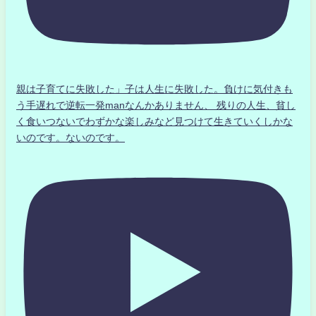
親は子育てに失敗した」子は人生に失敗した。負けに気付きも
う手遅れで逆転一発manなんかありません、 残りの人生、貧し
く食いつないでわずかな楽しみなど見つけて生きていくしかな
いのです。ないのです。