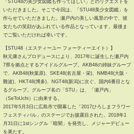
「STU48の美少女図鑑も作ってほしい」とのリクエストを
いただきました。そこで今回は、「STU48美少女図鑑」を
作らせていただきました。瀬戸内の美しい風景の中で、彼
女たちの笑顔があふれている作品となっています。最後ま
でご覧いただければ幸いです。
【STU48（エスティーユー フォーティーエイト）】
秋元康さんプロデュースにより、2017年に誕生した瀬戸内
7県を拠点とするアイドルグループ。AKB48の姉妹グループ
で、AKB48(秋葉原)、SKE48(名古屋・栄)、NMB48(大阪・
難波)、HKT48(博多)、NGT48(新潟)に次ぐ、国内6番目とな
るグループ。グループ名の「STU」は、「瀬戸内」
（SeToUchi）に由来する。
2017年5月3日に広島市で開幕した「2017ひろしまフラワー
フェスティバル」のステージでお披露目された。2018年1
月31日に1stシングル「暗闇」を発売し、メジャーデビュー
を果たす。