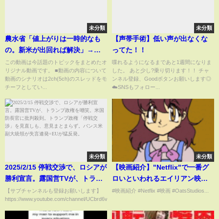
未分類
未分類
農水省「値上がりは一時的なも
【声帯手術】低い声が出なくな
の。新米が出回れば解決」→大
ってた！！
嘘でしたww【2chまとめ】
この動画は今話題のトピックをまとめたオ
喋れるようになるまであと1週間になりま
リジナル動画です。 ■動画の内容について
した。 あと少し?乗り切ります！！ チャ
【2chスレ】【5chスレ】
動画のシナリオは2ch(5ch)のスレッドをモ
ンネル登録、Goodボタンお願いします◎
チーフとしてい...
☁️SNSもフォロー...
未分類
未分類
2025/2/15 停戦交渉で、ロシアが
【映画紹介】"Netflix"で一番グ
勝利宣言。露国営TVが、トラン
ロいといわれるエイリアン映画1
プ政権を嘲笑。米国防長官に批
位
【サブチャンネルも登録お願いします】
#映画紹介 #Netflix #映画 #OatsStudios...
https://www.youtube.com/channel/UCbrd6vLcjKgw5426At...
判殺到。トランプ政権「停戦交
渉」を見直しも、意見まとまら