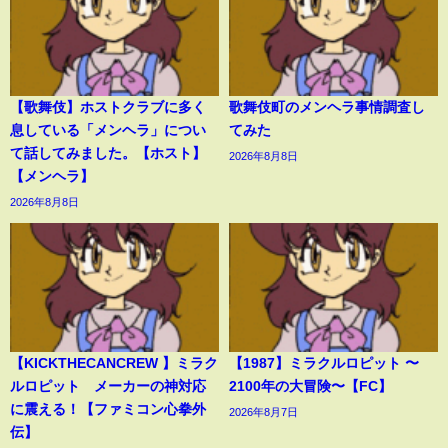
【歌舞伎】ホストクラブに多く
歌舞伎町のメンヘラ事情調査し
息している「メンヘラ」につい
てみた
て話してみました。【ホスト】
2026年8月8日
【メンヘラ】
2026年8月8日
【KICKTHECANCREW 】ミラク
【1987】ミラクルロピット 〜
ルロピット メーカーの神対応
2100年の大冒険〜【FC】
に震える！【ファミコン心拳外
2026年8月7日
伝】