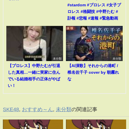
#stardom #プロレス #女子プ
ロレス #格闘技 #中野たむ #
訃報 #悲報 #速報 #緊急動画
未分類
未分類
【プロレス】中野たむが引退
【AI演歌】それからの港町 /
した真相…一緒に実家に住ん
椎名佐千子 cover by 朝霧れ
でいる結婚相手の正体がやば
な
い！
SKE48
,
おすすめ～ん
,
未分類
の関連記事