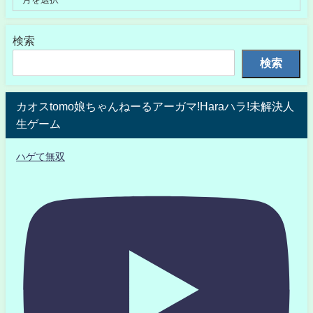
検索
検索
カオスtomo娘ちゃんねーるアーガマ!Haraハラ!未解決人
生ゲーム
ハゲて無双