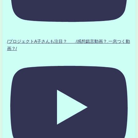
/プロジェクトA子さんも注目？ /感想戯言動画？.一息つく動
画？/