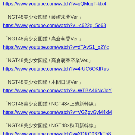
https://www.youtube.com/watch?v=qQMqqT-kfx4
「NGT48美少女図鑑 / 藤崎未夢Ver.」
https://www.youtube.com/watch?v=-c622g_5o68
「NGT48美少女図鑑 / 高倉萌香Ver.」
https://www.youtube.com/watch?v=dTAvS1_o2Yc
「NGT48美少女図鑑 / 高倉萌香卒業Ver.」
https://www.youtube.com/watch?v=4rUC6OKIRus
「NGT48美少女図鑑 / 本間日陽Ver.」
https://www.youtube.com/watch?v=WTBA46NcJoY
「NGT48美少女図鑑 / NGT48×上越新幹線」
https://www.youtube.com/watch?v=VGZgvGyM4xM
「NGT48美少女図鑑 / NGT48×秋田新幹線」
https://www.youtube.com/watch?v=XDKC03ZkTh8