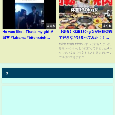
ず。バンス米副大統領が失言連
発=EUが猛反発。
未分類
未分類
He was like : That's my girl 🤌
【爆食】体重130kg女が回転焼肉
🏻💗 #kdrama #bitchxrich
で好きなだけ食べてみた！！
#bitchxrich2 #kimminkyu
【廻転レーン焼肉 いっとう】
...
#爆食 #焼肉 #大食い ずっと行きたかった
廻転レーンいっとうに行ってきました🥩✨
#kimyerim
タッチパネルで注文するとお席までレーン
で運ばれてきます😙...
s