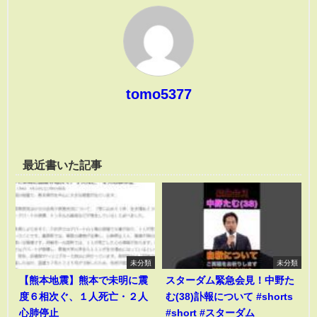
tomo5377
最近書いた記事
未分類
未分類
【熊本地震】熊本で未明に震
スターダム緊急会見！中野た
度６相次ぐ、１人死亡・２人
む(38)訃報について #shorts
心肺停止
#short #スターダム