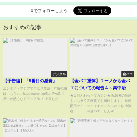
Xでフォローしよう
おすすめの記事
デジタル
金バエ
【予告編】「8番目の感覚」
【金バエ重体】ユーノから金バ
エについての報告４～集中治療
エンタメ・アジアで全話見放題！本編視聴
はこちら↓↓↓ https://amzn.to/3umFwd2 世
室9月30日
★日刊ふわっちマガジン★ 配信者の動画
界中が熱くなるアジアBL！ 上京した...
をいち早く高画質でお届けします。 動画
配信サイト⇒ツイキャス＆ふわっち 出演
者 ⇒金バエ、しんや...