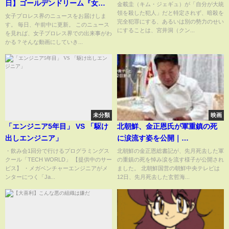
日】ゴールデンドリーム『女子
金載圭（キム・ジェギュ）が「自分が大統
領を殺した犯人」だと特定されず、暗殺を
プロレスSTARDOM大解剖SP』
女子プロレス界のニュースをお届けしま
完全犯罪にする、あるいは別の勢力のせい
す。 毎日、午前中に更新。 このニュース
放送！CATCH THE WAVE 2025
にすることは、宮井洞（クン...
を見れば、女子プロレス界での出来事がわ
全日程。大会特別サポーターに
かる？そんな動画にしていき...
有田と福田他
未分類
映画
「エンジニア5年目」 VS 「駆け
北朝鮮、金正恩氏が軍重鎮の死
出しエンジニア」
に涙流す姿を公開｜
TBS NEWS DIG
・飲み会1回分で行けるプログラミングス
北朝鮮の金正恩総書記が、先月死去した軍
クール「TECH WORLD」 【提供中のサー
の重鎮の死を悼み涙を流す様子が公開され
ビス】 ・メガベンチャーエンジニアがメ
ました。 北朝鮮国営の朝鮮中央テレビは
ンターにつく「Ja...
12日、先月死去した玄哲海...