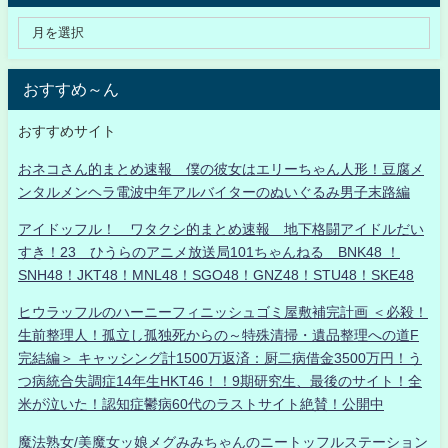
おすすめ～ん
おすすめサイト
おネコさん的まとめ速報 僕の彼女はエリーちゃん人形！豆腐メ
ンタルメンヘラ電波中年アルバイターのぬいぐるみ男子末路編
アイドッフル！ ワタクシ的まとめ速報 地下格闘アイドルだい
すき！23 ひうらのアニメ放送局101ちゃんねる BNK48 ！
SNH48！JKT48！MNL48！SGO48！GNZ48！STU48！SKE48
ヒウラッフルのハーニーフィニッシュゴミ屋敷補完計画 ＜必殺！
生前整理人！孤立し孤独死からの～特殊清掃・遺品整理への道F
完結編＞ キャッシング計1500万返済：厨二病借金3500万円！う
つ病統合失調症14年生HKT46！！9期研究生、最後のサイト！全
米が泣いた！認知症鬱病60代のラストサイト絶賛！公開中
魔法熟女/美魔女ッ娘メグみみちゃんのニートッフルステーション