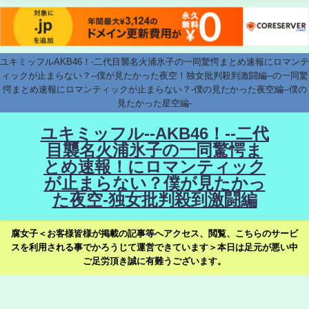
ユキミッフルAKB46！-二代目襲名火浦氷子の一同驚愕まとめ速報にロマンテ
ィックが止まらない？--僕が見たかった夜空！独女批判殺到激闘編--の一同驚
愕まとめ速報にロマンティックが止まらない？-僕の見たかった夜空編--僕の
見たかった星空編-
ユキミッフル--AKB46！--二代
目襲名火浦氷子の一同驚愕ま
とめ速報！にロマンティック
が止まらない？僕が見たかっ
た夜空-独女批判殺到激闘編
腐女子＜お客様皆様が掲載の記事等へアクセス、閲覧、こちらのサービ
スを利用される事でかろうじて運営できています＞本日は足元が悪い中
ご足労頂き誠に有難うございます。