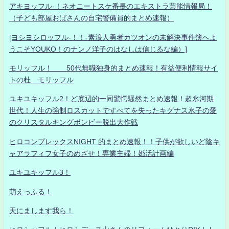
アキヨッフル-！ネオニートスケ番長のエキストラ芸能情報局！
（子ども部屋おばさんの自宅警備員的まとめ速報）
[ヨシヨシロッフル-！！-素浪人勇者カツオンの未解決事件簿へよ
うこそYOUKO！のナンノ洋子のはなしは信じるな編）]
モリッフル！ 50代無職独身的まとめ速報！有益便利情報サイ
トの杜 モリッフル
ユキユキッフル2！ど底辺的一同驚愕騒然まとめ速報！超氷河期
世代！人生の強制ロスカットですべてを失ったキグナス氷子の愛
のクリスタルキングボンビー脱出大作戦
ヒロコンプレックスNIGHT 的まとめ速報！！子供が欲しいど陰キ
ャアラフィフ女子のめざせ！専業主婦！婚活計画編
ユキユキッフル3！
萌えっふる！
天にまします我ら！