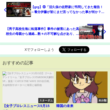
【grg】㉓「沼久保の佐野家に弔問してきた報告！
～養分伊藤が皆にまだ言ってなかった事が何か？を
grgに聞く～」2023/05/15号夜【謎多きウナちゃんマ
ン永眠の章】
【男子高校生海に転落事件】事件の被害にあった高
校生の母親から連絡...数々の不可解な点があり、事
実を明らかにする為協力を求める
Xでフォローしよう
おすすめの記事
スターダム
未分類
【女子プロレスニュース5月15
韓国の未来