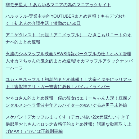
非モテ星人 ！あらゆるマニアの為のマニアックサイト
ハルッフル-専業主夫的YOUTUBERまとめ速報！キモデブおた
く！初老人の介護生活！激動の1750日
アニゲタレスト（元祖！アニメッフル） ひきこもりニートのオ
ナベ的まとめ速報
火浦のシネマッフル映画NEWS情報ポータブルの杜！オネエ管理
人オカマちゃんの鬼女的まとめ速報!オカマッフルアタックナンバ
ーハーフ
ユカ・ヨネッフル！初老的まとめ速報！！大帝イタチにラリアッ
ト！害獣神アリ・ガー被害に必殺！パイルドライバー
おネコさん的まとめ速報 僕の彼女はエリーちゃん人形！豆腐メ
ンタルメンヘラ電波中年アルバイターのぬいぐるみ男子末路編
スケバン！デカッフルまっくす（デカい強い2次元嫁だいすき子
供部屋おじさんヒロシ之古惑仔的まとめ速報）話題な動画取り上
げMAX！デカいは正義刑事編