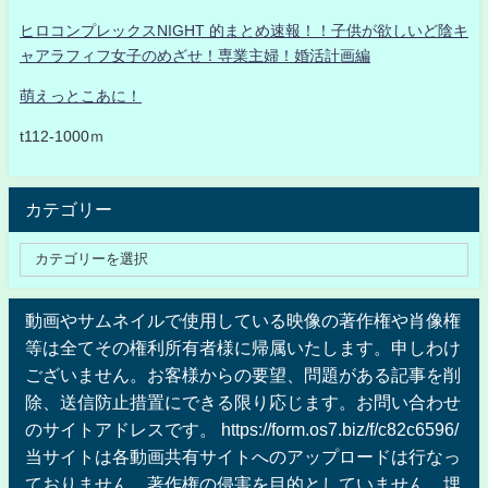
ヒロコンプレックスNIGHT 的まとめ速報！！子供が欲しいど陰キ
ャアラフィフ女子のめざせ！専業主婦！婚活計画編
萌えっとこあに！
t112-1000ｍ
カテゴリー
動画やサムネイルで使用している映像の著作権や肖像権
等は全てその権利所有者様に帰属いたします。申しわけ
ございません。お客様からの要望、問題がある記事を削
除、送信防止措置にできる限り応じます。お問い合わせ
のサイトアドレスです。 https://form.os7.biz/f/c82c6596/
当サイトは各動画共有サイトへのアップロードは行なっ
ておりません、著作権の侵害を目的としていません、埋