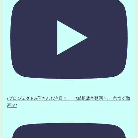
/プロジェクトA子さんも注目？ /感想戯言動画？.一息つく動
画？/