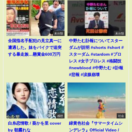
未分類
未分類
全国指名手配犯の見立真一に
中野たむ訃報についてスター
遭遇した。妹をバイクで追突
ダムが説明 #shorts #short #
する暴走族…懸賞金600万円
スターダム #stardom #プロ
レス #女子プロレス #格闘技
#newblood #中野たむ #訃報
#悲報 #涙腺崩壊
感想
社会
白糸恋情歌 / 葵かを里 cover
緑黄色社会『サマータイムシ
by 朝霧れな
ンデレラ』Official Video /