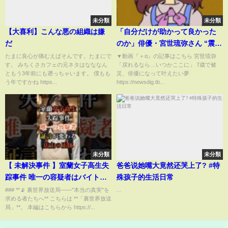
未分類
未分類
【大喜利】こんな悪の組織は嫌
「自分だけが助かって良かった
だ
のか」俳優・宮世琉弥さん “震災
当時の地元”12年ぶりにたど
たまに良心が痛むえばそんです。たまにで
▼動画『＋α』の記事はこちら 宮世琉弥
す。 みちくさカフェの元ネタはなななん
「戻れるなら…いつかここに」 7歳で被
る…“自分のいのち、なぜ守られ
ともう3年前にも遡っちゃいます。 僕もも
災、俳優になって叶えたい夢
たか”【つなぐ、つながる】｜
う年ですかね https...
https://newsdig.tb...
TBS NEWS DIG
未分類
未分類
【 未解決事件 】室蘭女子高生失
爸爸说她嘴大竟然还哭上了? #特
踪事件 唯一の容疑者はバイト先
殊孩子的生活日常
オーナー【 都市伝説 室蘭 失踪事
### **📡 裏世界放送局——"本当の真実"を
...
求める者たちへ** こちらは **「裏世界放送
件 】
局」**。 本編はこちらから https://...