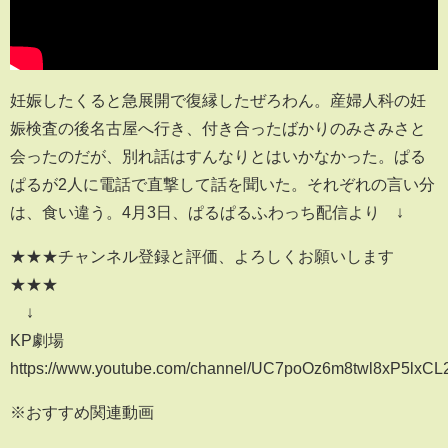
妊娠したくると急展開で復縁したぜろわん。産婦人科の妊
娠検査の後名古屋へ行き、付き合ったばかりのみさみさと
会ったのだが、別れ話はすんなりとはいかなかった。ぱる
ぱるが2人に電話で直撃して話を聞いた。それぞれの言い分
は、食い違う。4月3日、ぱるぱるふわっち配信より ↓
★★★チャンネル登録と評価、よろしくお願いします
★★★
↓
KP劇場
https://www.youtube.com/channel/UC7poOz6m8twl8xP5lxC
※おすすめ関連動画