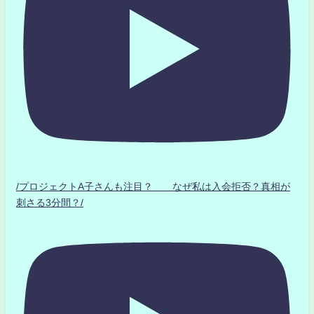
/プロジェクトA子さんも注目？ なぜ私は入会拒否？真相が
刺さる3分間？/