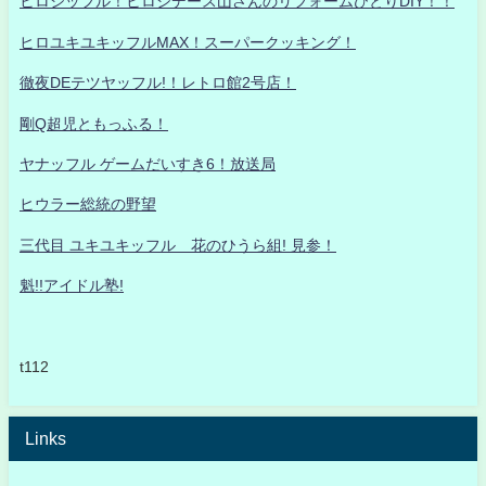
ヒロシッフル！ヒロシデース山さんのリフォームひとりDIY！！
ヒロユキユキッフルMAX！スーパークッキング！
徹夜DEテツヤッフル!！レトロ館2号店！
剛Q超児ともっふる！
ヤナッフル ゲームだいすき6！放送局
ヒウラー総統の野望
三代目 ユキユキッフル 花のひうら組! 見参！
魁!!アイドル塾!
t112
Links