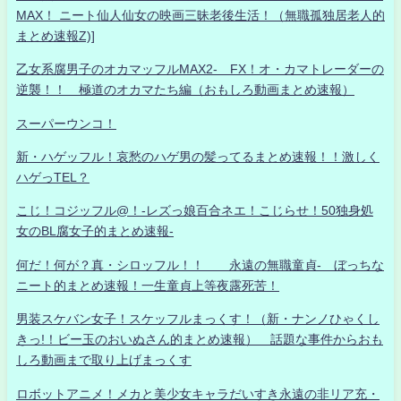
MAX！ ニート仙人仙女の映画三昧老後生活！（無職孤独居老人的
まとめ速報Z)]
乙女系腐男子のオカマッフルMAX2- FX！オ・カマトレーダーの
逆襲！！ 極道のオカマたち編（おもしろ動画まとめ速報）
スーパーウンコ！
新・ハゲッフル！哀愁のハゲ男の髪ってるまとめ速報！！激しく
ハゲっTEL？
こじ！コジッフル@！-レズっ娘百合ネエ！こじらせ！50独身処
女のBL腐女子的まとめ速報-
何だ！何が？真・シロッフル！！ 永遠の無職童貞- ぼっちな
ニート的まとめ速報！一生童貞上等夜露死苦！
男装スケバン女子！スケッフルまっくす！（新・ナンノひゃくし
きっ!！ビー玉のおいぬさん的まとめ速報） 話題な事件からおも
しろ動画まで取り上げまっくす
ロボットアニメ！メカと美少女キャラだいすき永遠の非リア充・