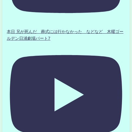
本日 兄が死んだ 葬式には行かなかった などなど 木曜ゴー
ルデン日浦劇場パート7