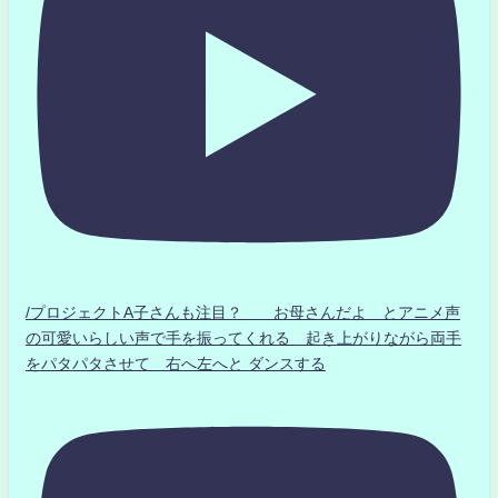
/プロジェクトA子さんも注目？ お母さんだよ とアニメ声
の可愛いらしい声で手を振ってくれる 起き上がりながら両手
をパタパタさせて 右へ左へと ダンスする