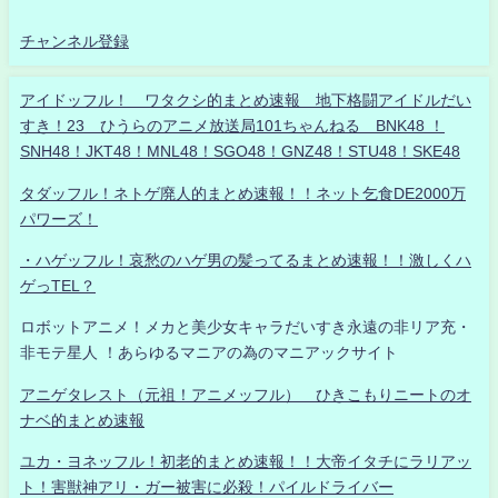
チャンネル登録
アイドッフル！ ワタクシ的まとめ速報 地下格闘アイドルだい
すき！23 ひうらのアニメ放送局101ちゃんねる BNK48 ！
SNH48！JKT48！MNL48！SGO48！GNZ48！STU48！SKE48
タダッフル！ネトゲ廃人的まとめ速報！！ネット乞食DE2000万
パワーズ！
・ハゲッフル！哀愁のハゲ男の髪ってるまとめ速報！！激しくハ
ゲっTEL？
ロボットアニメ！メカと美少女キャラだいすき永遠の非リア充・
非モテ星人 ！あらゆるマニアの為のマニアックサイト
アニゲタレスト（元祖！アニメッフル） ひきこもりニートのオ
ナベ的まとめ速報
ユカ・ヨネッフル！初老的まとめ速報！！大帝イタチにラリアッ
ト！害獣神アリ・ガー被害に必殺！パイルドライバー