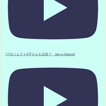
/プロジェクトA子さんも注目？ get a chance!