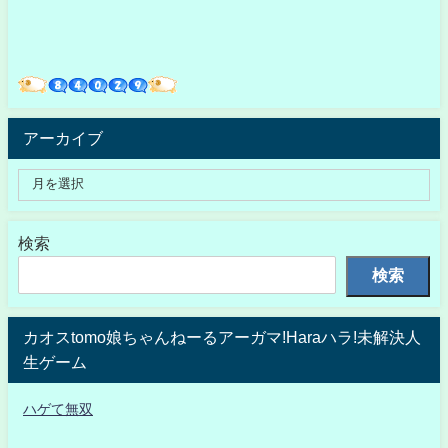
アーカイブ
検索
検索
カオスtomo娘ちゃんねーるアーガマ!Haraハラ!未解決人
生ゲーム
ハゲて無双