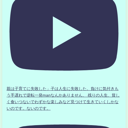
親は子育てに失敗した」子は人生に失敗した。負けに気付きも
う手遅れで逆転一発manなんかありません、 残りの人生、貧し
く食いつないでわずかな楽しみなど見つけて生きていくしかな
いのです。ないのです。