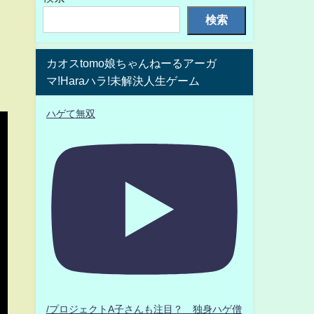
検索
カオスtomo娘ちゃんねーるアーガ
マ!Haraハラ!未解決人生ゲーム
ハゲて無双
/プロジェクトA子さんも注目？ 独身ハゲ僧