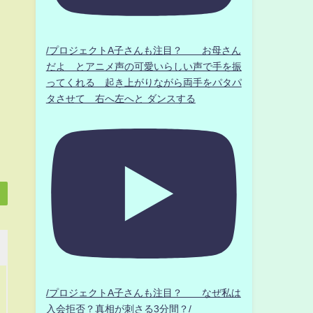
/プロジェクトA子さんも注目？ お母さん
だよ とアニメ声の可愛いらしい声で手を振
ってくれる 起き上がりながら両手をパタパ
タさせて 右へ左へと ダンスする
/プロジェクトA子さんも注目？ なぜ私は
入会拒否？真相が刺さる3分間？/