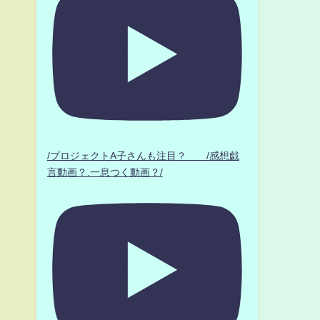
/プロジェクトA子さんも注目？ /感想戯
言動画？.一息つく動画？/