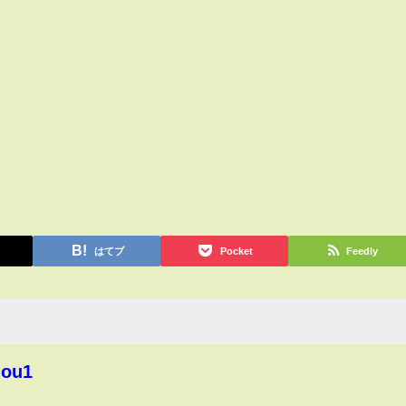
はてブ
Pocket
Feedly
hou1