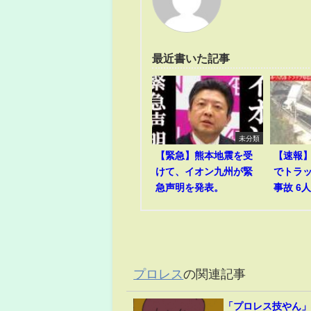
最近書いた記事
未分類
【緊急】熊本地震を受
【速報
けて、イオン九州が緊
でトラ
急声明を発表。
事故 6
プロレス
の関連記事
「プロレス技やん