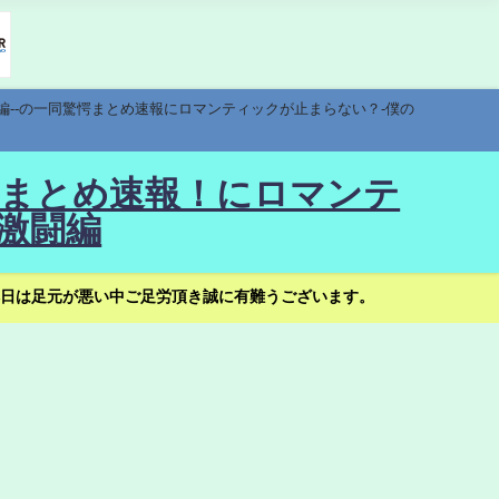
編--の一同驚愕まとめ速報にロマンティックが止まらない？-僕の
驚愕まとめ速報！にロマンテ
激闘編
日は足元が悪い中ご足労頂き誠に有難うございます。