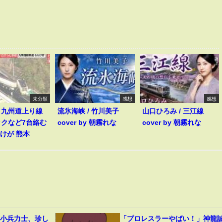
未分類
感想
感想
】九州道上り線
流氷海峡 / 竹川美子
山口ひろみ / 三江線
ックなど7台絡む
cover by 朝霧れな
cover by 朝霧れな
人けが 熊本
」小兵力士、珍し
「プロレスラーやばい！」神龍