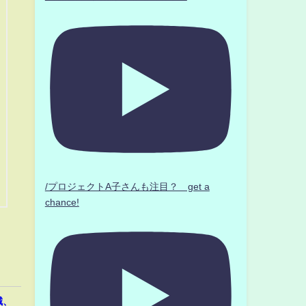
/プロジェクトA子さんも注目？ get a
chance!
誠、