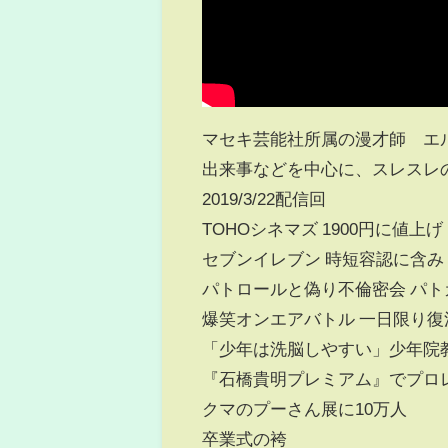
マセキ芸能社所属の漫才師 エ
出来事などを中心に、スレスレ
2019/3/22配信回
TOHOシネマズ 1900円に値上げ
セブンイレブン 時短容認に含み
パトロールと偽り不倫密会 パト
爆笑オンエアバトル 一日限り復
「少年は洗脳しやすい」少年院
『石橋貴明プレミアム』でプロ
クマのプーさん展に10万人
卒業式の袴