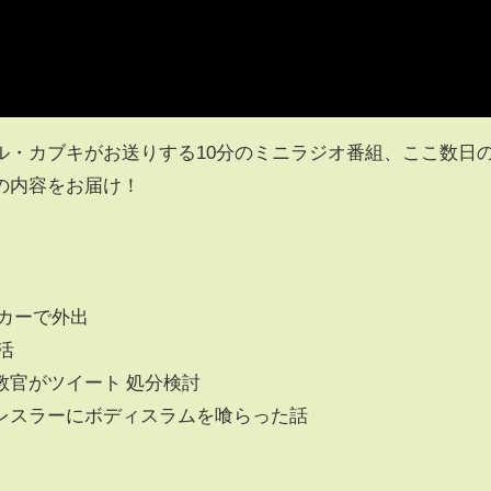
ル・カブキがお送りする10分のミニラジオ番組、ここ数日
の内容をお届け！
カーで外出
活
教官がツイート 処分検討
レスラーにボディスラムを喰らった話