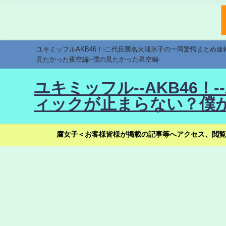
ユキミッフルAKB46！-二代目襲名火浦氷子の一同驚愕まとめ
見たかった夜空編--僕の見たかった星空編-
ユキミッフル--AKB46
ィックが止まらない？僕が
腐女子＜お客様皆様が掲載の記事等へアクセス、閲覧