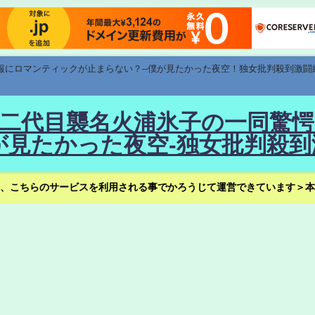
速報にロマンティックが止まらない？--僕が見たかった夜空！独女批判殺到激闘
！--二代目襲名火浦氷子の一同
見たかった夜空-独女批判殺到
、こちらのサービスを利用される事でかろうじて運営できています＞本