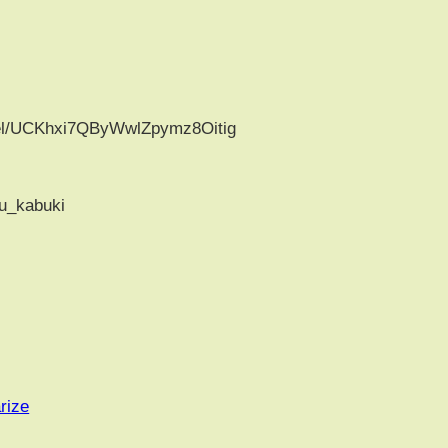
nel/UCKhxi7QByWwlZpymz8Oitig
ru_kabuki
i
rize