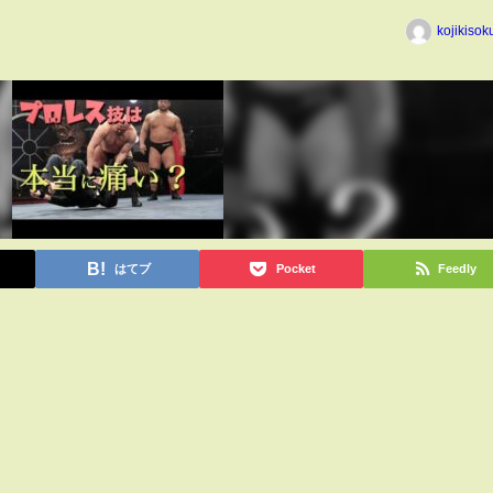
kojikiso
はてブ
Pocket
Feedly