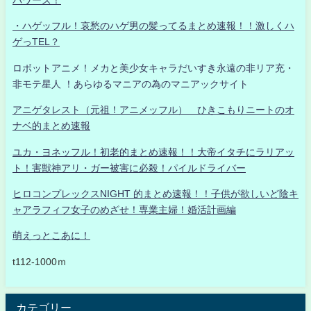
パワーズ！
・ハゲッフル！哀愁のハゲ男の髪ってるまとめ速報！！激しくハ
ゲっTEL？
ロボットアニメ！メカと美少女キャラだいすき永遠の非リア充・
非モテ星人 ！あらゆるマニアの為のマニアックサイト
アニゲタレスト（元祖！アニメッフル） ひきこもりニートのオ
ナベ的まとめ速報
ユカ・ヨネッフル！初老的まとめ速報！！大帝イタチにラリアッ
ト！害獣神アリ・ガー被害に必殺！パイルドライバー
ヒロコンプレックスNIGHT 的まとめ速報！！子供が欲しいど陰キ
ャアラフィフ女子のめざせ！専業主婦！婚活計画編
萌えっとこあに！
t112-1000ｍ
カテゴリー