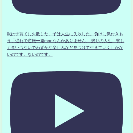
親は子育てに失敗した」子は人生に失敗した。負けに気付きも
う手遅れで逆転一発manなんかありません、 残りの人生、貧し
く食いつないでわずかな楽しみなど見つけて生きていくしかな
いのです。ないのです。