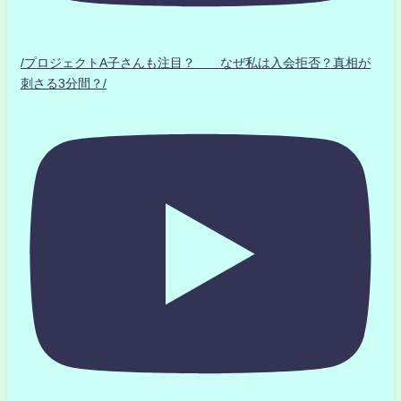
/プロジェクトA子さんも注目？ なぜ私は入会拒否？真相が
刺さる3分間？/