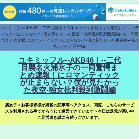
ユキミッフルAKB46！-二代目襲名火浦氷子の一同驚愕まとめ速報にロマンテ
ィックが止まらない？--僕が見たかった夜空！独女批判殺到激闘編--の一同驚
愕まとめ速報にロマンティックが止まらない？-僕の見たかった夜空編--僕の
見たかった星空編-
ユキミッフル--AKB46！--二代
目襲名火浦氷子の一同驚愕ま
とめ速報！にロマンティック
が止まらない？僕が見たかっ
た夜空-独女批判殺到激闘編
腐女子＜お客様皆様が掲載の記事等へアクセス、閲覧、こちらのサービ
スを利用される事でかろうじて運営できています＞本日は足元が悪い中
ご足労頂き誠に有難うございます。