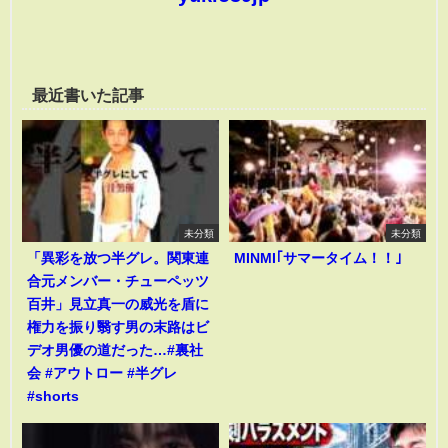
最近書いた記事
未分類
未分類
「異彩を放つ半グレ。関東連
MINMI｢サマータイム！！｣
合元メンバー・チューペッツ
百井」見立真一の威光を盾に
権力を振り翳す男の末路はビ
デオ男優の道だった…#裏社
会 #アウトロー #半グレ
#shorts