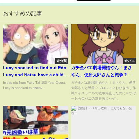
おすすめの記事
未分類
金バエ
Lucy shocked to find out Edo
ガチ金バエ劇場開始やん！まさ
Lucy and Natsu have a child -
やん、便所太郎さんと戦争？プ
Fairy Tail 100 Year Quest
ロレス？おびき出し作戦？イス
In this clip from Fairy Tail 100 Year Quest,
ガチ金バエ劇場開始やん！まさやん、便所
Lucy is shocked to discov...
太郎さんと戦争？プロレス？おびき出し作
ラエルで戦争停止したのにｗす
戦？イスラエルで戦争停止したのにｗすげ
げーおら金バエの気を感じっ
ーおら金バエの気を感じっぞ...
ぞ。よっさん・・いやもうとっ
くに死んでっからｗｗどちらに
せよ、退院！配信はないな予
想！金バエ死の恐怖で別人格？