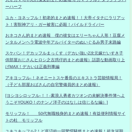
ーハーフ
ユカ・ヨネッフル！初老的まとめ速報！！大帝イタチにラリアッ
ト！害獣神アリ・ガー被害に必殺！パイルドライバー
おネコさん的まとめ速報 僕の彼女はエリーちゃん人形！豆腐メ
ンタルメンヘラ電波中年アルバイターのぬいぐるみ男子末路編
スケバン！デカッフルまっくす（デカい強い2次元嫁だいすき子
供部屋おじさんヒロシ之古惑仔的まとめ速報）話題な動画取り上
げMAX！デカいは正義刑事編
アキヨッフル-！ネオニートスケ番長のエキストラ芸能情報局！
（子ども部屋おばさんの自宅警備員的まとめ速報）
[ヨシヨシロッフル-！！-素浪人勇者カツオンの未解決事件簿へよ
うこそYOUKO！のナンノ洋子のはなしは信じるな編）]
モリッフル！ 50代無職独身的まとめ速報！有益便利情報サイ
トの杜 モリッフル
ユキユキッフル2！ど底辺的一同驚愕騒然まとめ速報！超氷河期