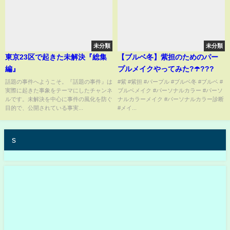
未分類
未分類
東京23区で起きた未解決『総集
【ブルベ冬】紫担のためのパー
編』
プルメイクやってみた?☂️???
話題の事件へようこそ。『話題の事件』は
#紫 #紫担 #パープル #ブルベ冬 #ブルベ #
実際に起きた事象をテーマにしたチャンネ
ブルベメイク #パーソナルカラー #パーソ
ルです。未解決を中心に事件の風化を防ぐ
ナルカラーメイク #パーソナルカラー診断
目的で、公開されている事実...
#メイ...
s