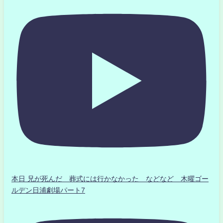
本日 兄が死んだ 葬式には行かなかった などなど 木曜ゴー
ルデン日浦劇場パート7