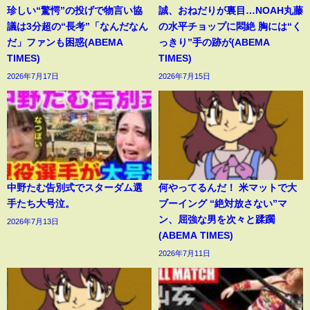
珍しい“驚愕”の投げで物言い協
誠、おねだりが裏目…NOAH丸藤
議は3分超の“長考”「なんだなん
の水平チョップに悶絶 胸には“く
だ」ファンも困惑(ABEMA
っきり”手の跡が(ABEMA
TIMES)
TIMES)
2026年7月17日
2026年7月15日
中野たむ告別式でスターダム選
何やってるんだ！ 米マットで大
手たち大号泣。
ブーイング “絶対放さない”マ
ン、屈強な男を次々と蹂躙
2026年7月13日
(ABEMA TIMES)
2026年7月11日