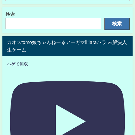
検索
検索
カオスtomo娘ちゃんねーるアーガマ!Haraハラ!未解決人
生ゲーム
ハゲて無双