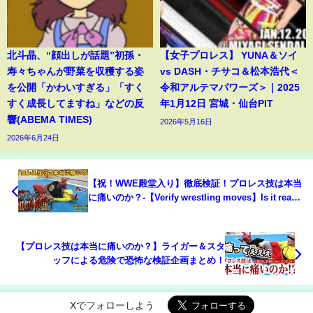
北斗晶、“顔出しが話題”初孫・
【女子プロレス】 YUNA＆ソイ
寿々ちゃんが野菜を収穫する姿
vs DASH・チサコ＆松本浩代＜
を公開「かわいすぎる」「すく
令和アルテマパワーズ＞｜2025
すく成長してますね」などの反
年1月12日 宮城・仙台PIT
響(ABEMA TIMES)
2026年5月16日
2026年6月24日
【祝！WWE殿堂入り】徹底検証！プロレス技は本当
に痛いのか？-【Verify wrestling moves】Is it really
hurts？-
【プロレス技は本当に痛いのか？】ライガー＆スタ
ッフによる危険で恐怖な検証企画まとめ！
Xでフォローしよう