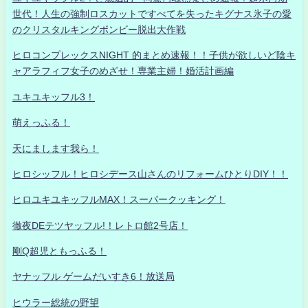
世代！人生の強制ロスカットですべてを失ったキグナス氷子の愛
のクリスタルキングボンビー脱出大作戦
ヒロコンプレックスNIGHT 的まとめ速報！！子供が欲しいど陰キ
ャアラフィフ女子のめざせ！専業主婦！婚活計画編
ユキユキッフル3！
萌えっふる！
天にまします我ら！
ヒロシッフル！ヒロシデース山さんのリフォームひとりDIY！！
ヒロユキユキッフルMAX！スーパークッキング！
徹夜DEテツヤッフル!！レトロ館2号店！
剛Q超児ともっふる！
ヤナッフル ゲームだいすき6！放送局
ヒウラー総統の野望