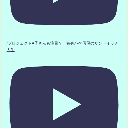
/プロジェクトA子さんも注目？ 独身ハゲ僧侶のサンドイッチ
人生