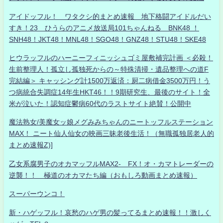
アイドッフル！ ワタクシ的まとめ速報 地下格闘アイドルだい
すき！23 ひうらのアニメ放送局101ちゃんねる BNK48 ！
SNH48！JKT48！MNL48！SGO48！GNZ48！STU48！SKE48
ヒウラッフルのハーニーフィニッシュゴミ屋敷補完計画 ＜必殺！
生前整理人！孤立し孤独死からの～特殊清掃・遺品整理への道F
完結編＞ キャッシング計1500万返済：厨二病借金3500万円！う
つ病統合失調症14年生HKT46！！9期研究生、最後のサイト！全
米が泣いた！認知症鬱病60代のラストサイト絶賛！公開中
魔法熟女/美魔女ッ娘メグみみちゃんのニートッフルステーション
MAX！ ニート仙人仙女の映画三昧老後生活！（無職孤独居老人的
まとめ速報Z)]
乙女系腐男子のオカマッフルMAX2- FX！オ・カマトレーダーの
逆襲！！ 極道のオカマたち編（おもしろ動画まとめ速報）
スーパーウンコ！
新・ハゲッフル！哀愁のハゲ男の髪ってるまとめ速報！！激しく