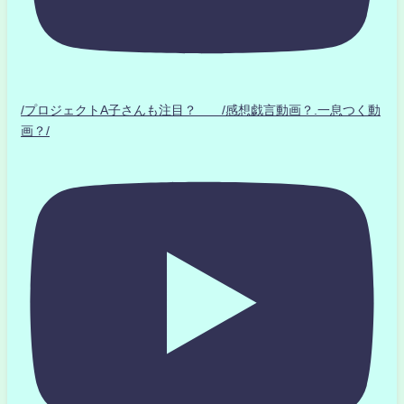
/プロジェクトA子さんも注目？ /感想戯言動画？.一息つく動
画？/