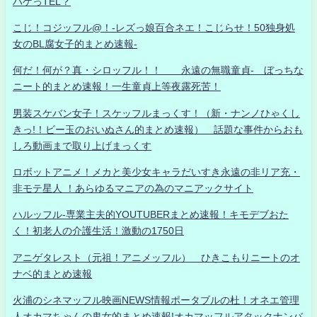
ハゲっTEL？
こじ！コジッフル@！-レズっ娘百合ネエ！こじらせ！50独身処
女のBL腐女子的まとめ速報-
何だ！何が？真・シロッフル！！ 永遠の無職童貞- ぼっちな
ニート的まとめ速報！一生童貞上等夜露死苦！
男装スケバン女子！スケッフルまっくす！（新・ナンノひゃくし
きっ!！ビー玉のおいぬさん的まとめ速報） 話題な事件からおも
しろ動画まで取り上げまっくす
ロボットアニメ！メカと美少女キャラだいすき永遠の非リア充・
非モテ星人 ！あらゆるマニアの為のマニアックサイト
ハルッフル-専業主夫的YOUTUBERまとめ速報！キモデブおた
く！初老人の介護生活！激動の1750日
アニゲタレスト（元祖！アニメッフル） ひきこもりニートのオ
ナベ的まとめ速報
火浦のシネマッフル映画NEWS情報ポータブルの杜！オネエ管理
人オカマちゃんの鬼女的まとめ速報!オカマッフルアタックナンバ