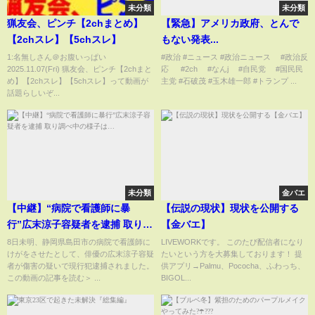
未分類
未分類
猟友会、ピンチ【2chまとめ】
【緊急】アメリカ政府、とんで
【2chスレ】【5chスレ】
もない発表...
1:名無しさん＠お腹いっぱい
#政治 #ニュース #政治ニュース #政治反
2025.11.07(Fri) 猟友会、ピンチ【2chまと
応 #2ch #なんj #自民党 #国民民
め】【2chスレ】【5chスレ】って動画が
主党 #石破茂 #玉木雄一郎 #トランプ ...
話題らしいぞ...
未分類
金バエ
【中継】“病院で看護師に暴
【伝説の現状】現状を公開する
行”広末涼子容疑者を逮捕 取り調
【金バエ】
べ中の様子は…
8日未明、静岡県島田市の病院で看護師に
LIVEWORKです。 このたび配信者になり
けがをさせたとして、俳優の広末涼子容疑
たいという方を大募集しております！ 提
者が傷害の疑いで現行犯逮捕されました。
供アプリ→Palmu、Pococha、ふわっち、
この動画の記事を読む＞ ...
BIGOL...