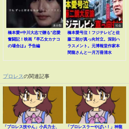
未分類
社会
橋本愛×中川大志で贈る”恋愛
橋本愛号泣！フジテレビと佐
奮闘記！映画『早乙女カナコ
藤二朗が真っ向対立。深刻ハ
の場合は』予告編
ラスメント。元博報堂作家本
間龍さんと一月万冊清水
プロレス
の関連記事
「プロレス技やん」小兵力士、
「プロレスラーやばい！」神龍