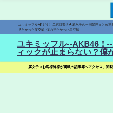
ユキミッフルAKB46！-二代目襲名火浦氷子の一同驚愕まとめ
見たかった夜空編--僕の見たかった星空編-
ユキミッフル--AKB46
ィックが止まらない？僕が
腐女子＜お客様皆様が掲載の記事等へアクセス、閲覧