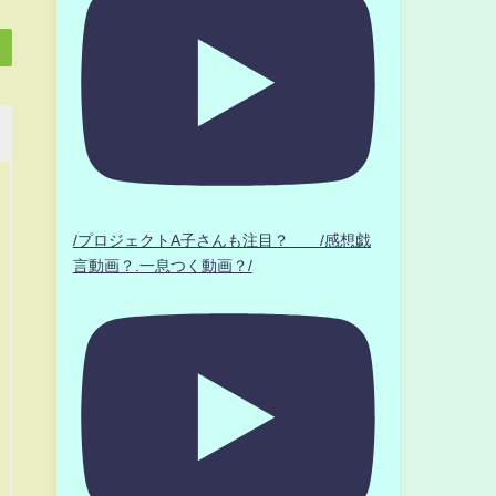
/プロジェクトA子さんも注目？ /感想戯
言動画？.一息つく動画？/