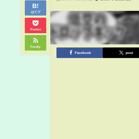
はてブ
Pocket
Feedly
Facebook
post