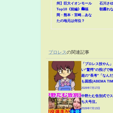
州】巨大イオンモール
石川さゆり
Top10《前編》🛍️福
朝霧れ
岡・熊本・宮崎…あな
たの地元は何位？
プロレス
の関連記事
「プロレス技やん
い“驚愕”の投げで
超の“長考”「なん
も困惑(ABEMA TIM
2026年7月17日
中野たむ告別式で
ち大号泣。
2026年7月13日