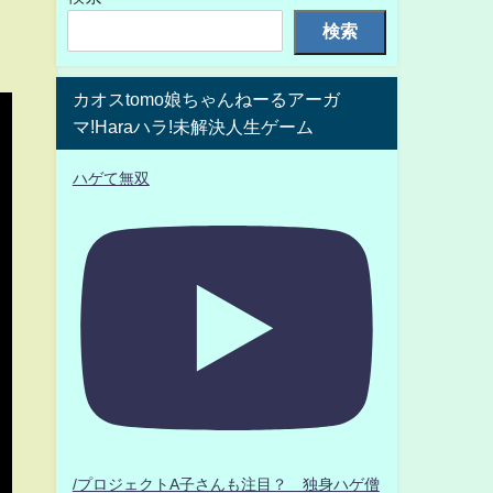
検索
カオスtomo娘ちゃんねーるアーガ
マ!Haraハラ!未解決人生ゲーム
ハゲて無双
/プロジェクトA子さんも注目？ 独身ハゲ僧