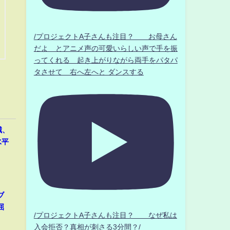
/プロジェクトA子さんも注目？ お母さん
だよ とアニメ声の可愛いらしい声で手を振
ってくれる 起き上がりながら両手をパタパ
タさせて 右へ左へと ダンスする
誠、
水平
ブ
屈
/プロジェクトA子さんも注目？ なぜ私は
入会拒否？真相が刺さる3分間？/