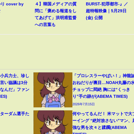
 cover by
４】韓国メディアの質
BURST-犯罪都市-』／
な
問に「褒める報道をし
超特報映像｜5月29日
てあげて」洪明甫監督
(金) 公開
への言葉も
」小兵力士、珍し
「プロレスラーやばい！」神龍
物言い協議は3分
おねだりが裏目…NOAH丸藤の
だなんだ」ファン
チョップに悶絶 胸には“くっき
ES)
り”手の跡が(ABEMA TIMES)
2026年7月15日
スターダム選手た
何やってるんだ！ 米マットで大
ーイング “絶対放さない”マン、
強な男を次々と蹂躙(ABEMA