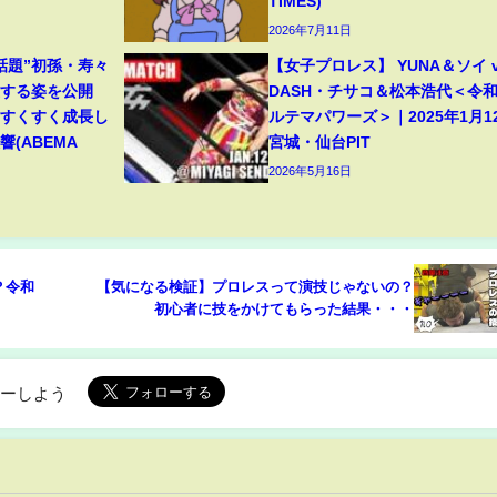
TIMES)
2026年7月11日
話題”初孫・寿々
【女子プロレス】 YUNA＆ソイ v
穫する姿を公開
DASH・チサコ＆松本浩代＜令
「すくすく成長し
ルテマパワーズ＞｜2025年1月1
(ABEMA
宮城・仙台PIT
2026年5月16日
？令和
【気になる検証】プロレスって演技じゃないの？
初心者に技をかけてもらった結果・・・
ローしよう