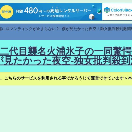
速報にロマンティックが止まらない？--僕が見たかった夜空！独女批判殺到激闘
！--二代目襲名火浦氷子の一同
見たかった夜空-独女批判殺到
、こちらのサービスを利用される事でかろうじて運営できています＞本