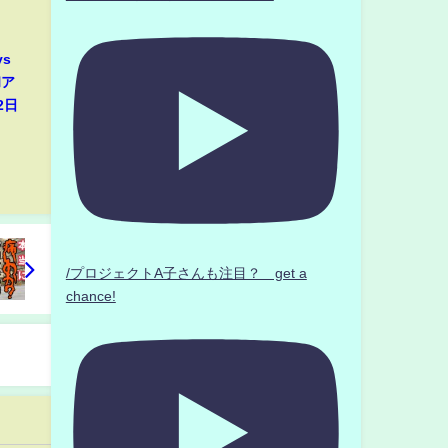
s
和ア
2日
/プロジェクトA子さんも注目？ get a
chance!