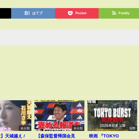
はてブ
Pocket
Feedly
未分類
未分類
国際
歌】天城越え /
【森保監督帰国会見
映画 『TOKYO