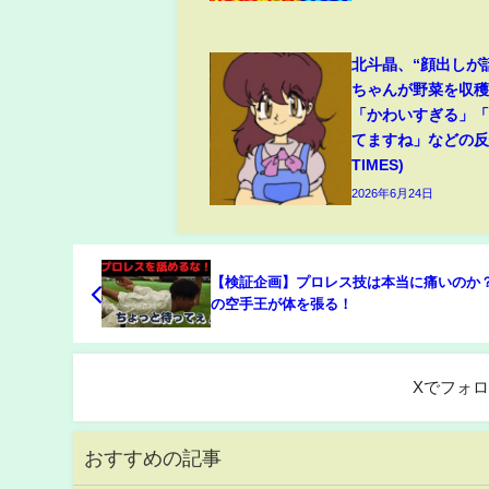
北斗晶、“顔出しが
ちゃんが野菜を収
「かわいすぎる」
てますね」などの反響
TIMES)
2026年6月24日
【検証企画】プロレス技は本当に痛いのか
の空手王が体を張る！
Xでフォ
おすすめの記事