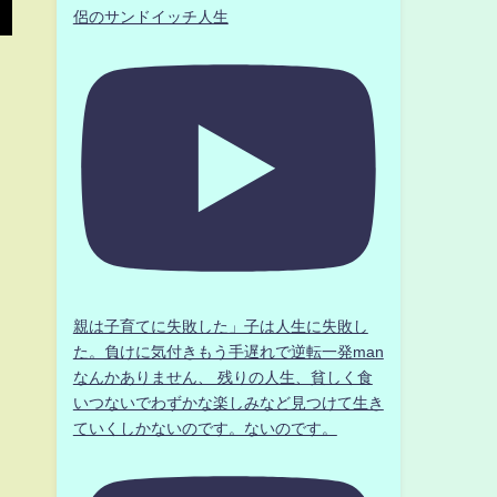
侶のサンドイッチ人生
親は子育てに失敗した」子は人生に失敗し
た。負けに気付きもう手遅れで逆転一発man
なんかありません、 残りの人生、貧しく食
いつないでわずかな楽しみなど見つけて生き
ていくしかないのです。ないのです。