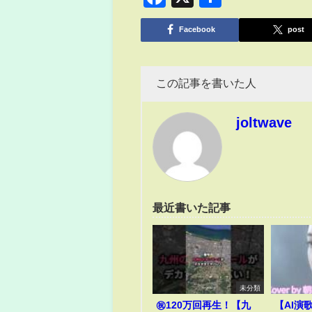
有
Facebook
post
この記事を書いた人
joltwave
最近書いた記事
未分類
㊗️120万回再生！【九
【AI演