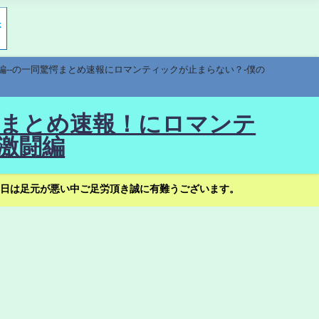
編--の一同驚愕まとめ速報にロマンティックが止まらない？-僕の
驚愕まとめ速報！にロマンテ
激闘編
日は足元が悪い中ご足労頂き誠に有難うございます。