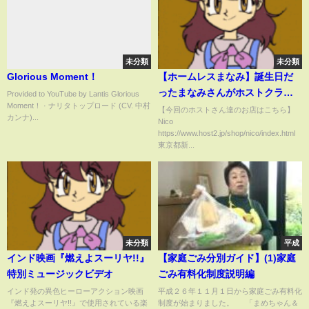
未分類
未分類
Glorious Moment！
【ホームレスまなみ】誕生日だ
ったまなみさんがホストクラブ
Provided to YouTube by Lantis Glorious
Moment！ · ナリタトップロード (CV. 中村
に行く様子に密着
【今回のホストさん達のお店はこちら】
カンナ)...
Nico
https://www.host2.jp/shop/nico/index.html
東京都新...
未分類
平成
インド映画『燃えよスーリヤ!!』
【家庭ごみ分別ガイド】(1)家庭
特別ミュージックビデオ
ごみ有料化制度説明編
インド発の異色ヒーローアクション映画
平成２６年１１月１日から家庭ごみ有料化
『燃えよスーリヤ!!』で使用されている楽
制度が始まりました。 「まめちゃん＆