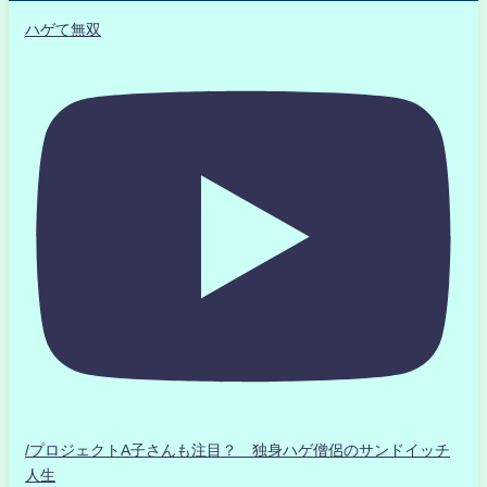
ハゲて無双
/プロジェクトA子さんも注目？ 独身ハゲ僧侶のサンドイッチ
人生