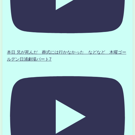
本日 兄が死んだ 葬式には行かなかった などなど 木曜ゴー
ルデン日浦劇場パート7