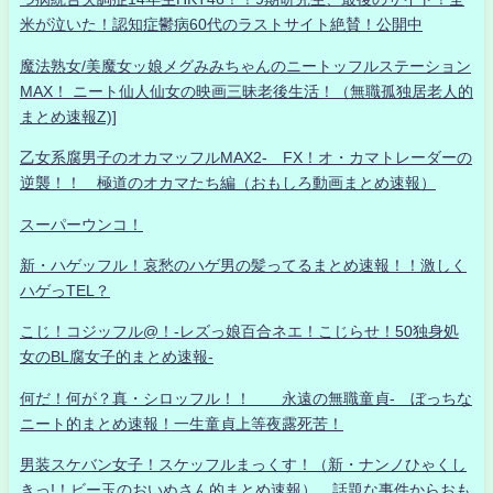
米が泣いた！認知症鬱病60代のラストサイト絶賛！公開中
魔法熟女/美魔女ッ娘メグみみちゃんのニートッフルステーション
MAX！ ニート仙人仙女の映画三昧老後生活！（無職孤独居老人的
まとめ速報Z)]
乙女系腐男子のオカマッフルMAX2- FX！オ・カマトレーダーの
逆襲！！ 極道のオカマたち編（おもしろ動画まとめ速報）
スーパーウンコ！
新・ハゲッフル！哀愁のハゲ男の髪ってるまとめ速報！！激しく
ハゲっTEL？
こじ！コジッフル@！-レズっ娘百合ネエ！こじらせ！50独身処
女のBL腐女子的まとめ速報-
何だ！何が？真・シロッフル！！ 永遠の無職童貞- ぼっちな
ニート的まとめ速報！一生童貞上等夜露死苦！
男装スケバン女子！スケッフルまっくす！（新・ナンノひゃくし
きっ!！ビー玉のおいぬさん的まとめ速報） 話題な事件からおも