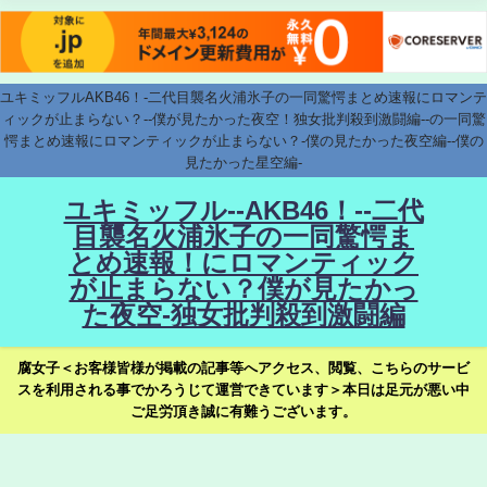
ユキミッフルAKB46！-二代目襲名火浦氷子の一同驚愕まとめ速報にロマンテ
ィックが止まらない？--僕が見たかった夜空！独女批判殺到激闘編--の一同驚
愕まとめ速報にロマンティックが止まらない？-僕の見たかった夜空編--僕の
見たかった星空編-
ユキミッフル--AKB46！--二代
目襲名火浦氷子の一同驚愕ま
とめ速報！にロマンティック
が止まらない？僕が見たかっ
た夜空-独女批判殺到激闘編
腐女子＜お客様皆様が掲載の記事等へアクセス、閲覧、こちらのサービ
スを利用される事でかろうじて運営できています＞本日は足元が悪い中
ご足労頂き誠に有難うございます。