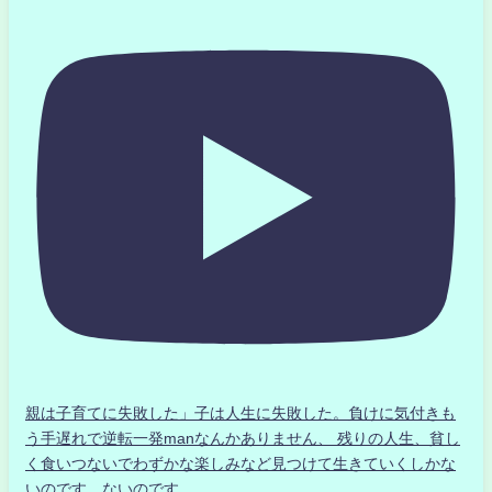
親は子育てに失敗した」子は人生に失敗した。負けに気付きも
う手遅れで逆転一発manなんかありません、 残りの人生、貧し
く食いつないでわずかな楽しみなど見つけて生きていくしかな
いのです。ないのです。