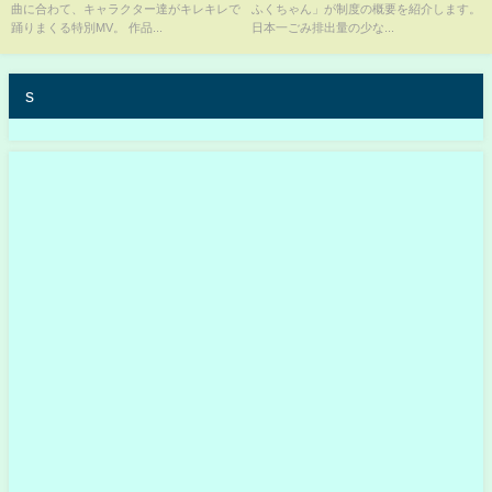
曲に合わて、キャラクター達がキレキレで
ふくちゃん」が制度の概要を紹介します。
踊りまくる特別MV。 作品...
日本一ごみ排出量の少な...
s