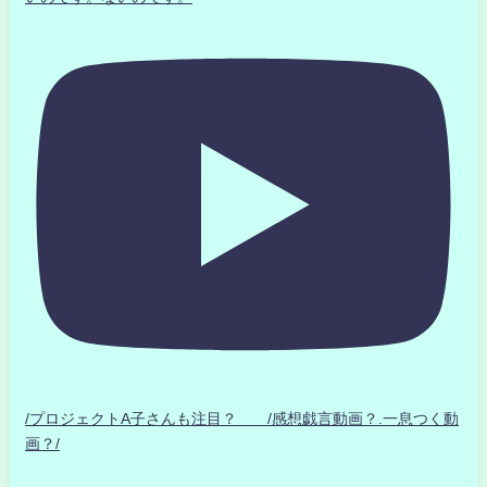
/プロジェクトA子さんも注目？ /感想戯言動画？.一息つく動
画？/