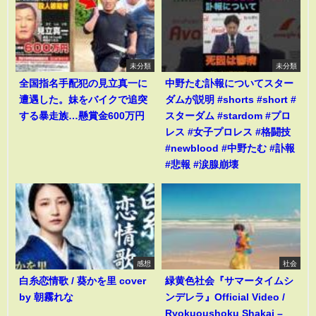
未分類
未分類
全国指名手配犯の見立真一に
中野たむ訃報についてスター
遭遇した。妹をバイクで追突
ダムが説明 #shorts #short #
する暴走族…懸賞金600万円
スターダム #stardom #プロ
レス #女子プロレス #格闘技
#newblood #中野たむ #訃報
#悲報 #涙腺崩壊
感想
社会
白糸恋情歌 / 葵かを里 cover
緑黄色社会『サマータイムシ
by 朝霧れな
ンデレラ』Official Video /
Ryokuoushoku Shakai –