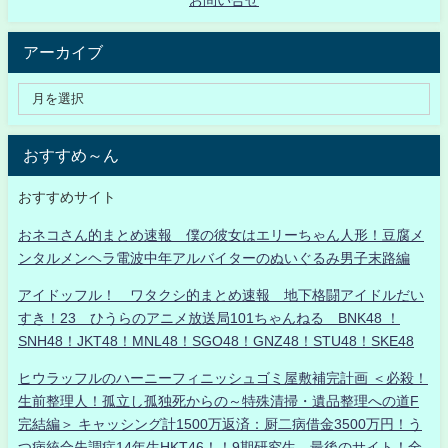
お問い合せ
アーカイブ
おすすめ～ん
おすすめサイト
おネコさん的まとめ速報 僕の彼女はエリーちゃん人形！豆腐メ
ンタルメンヘラ電波中年アルバイターのぬいぐるみ男子末路編
アイドッフル！ ワタクシ的まとめ速報 地下格闘アイドルだい
すき！23 ひうらのアニメ放送局101ちゃんねる BNK48 ！
SNH48！JKT48！MNL48！SGO48！GNZ48！STU48！SKE48
ヒウラッフルのハーニーフィニッシュゴミ屋敷補完計画 ＜必殺！
生前整理人！孤立し孤独死からの～特殊清掃・遺品整理への道F
完結編＞ キャッシング計1500万返済：厨二病借金3500万円！う
つ病統合失調症14年生HKT46！！9期研究生、最後のサイト！全