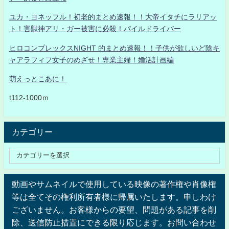
ユカ・ヨネッフル！初老的まとめ速報！！大帝イタチにラリアッ
ト！害獣神アリ・ガー被害に必殺！パイルドライバー
ヒロコンプレックスNIGHT 的まとめ速報！！子供が欲しいど陰キ
ャアラフィフ女子のめざせ！専業主婦！婚活計画編
萌えっとこあに！
t112-1000ｍ
カテゴリー
動画やサムネイルで使用している映像の著作権や肖像権
等は全てその権利所有者様に帰属いたします。申しわけ
ございません。お客様からの要望、問題がある記事を削
除、送信防止措置にできる限り応じます。お問い合わせ