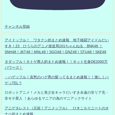
チャンネル登録
アイドッフル！ ワタクシ的まとめ速報 地下格闘アイドルだい
すき！23 ひうらのアニメ放送局101ちゃんねる BNK48 ！
SNH48！JKT48！MNL48！SGO48！GNZ48！STU48！SKE48
タダッフル！ネトゲ廃人的まとめ速報！！ネット乞食DE2000万
パワーズ！
・ハゲッフル！哀愁のハゲ男の髪ってるまとめ速報！！激しくハ
ゲっTEL？
ロボットアニメ！メカと美少女キャラだいすき永遠の非リア充・
非モテ星人 ！あらゆるマニアの為のマニアックサイト
アニゲタレスト（元祖！アニメッフル） ひきこもりニートのオ
ナベ的まとめ速報