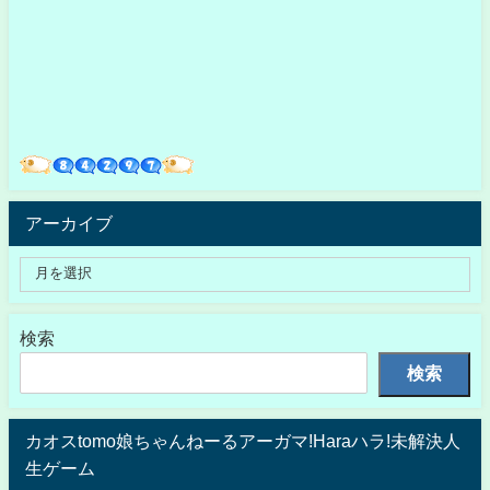
アーカイブ
検索
検索
カオスtomo娘ちゃんねーるアーガマ!Haraハラ!未解決人
生ゲーム