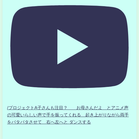
/プロジェクトA子さんも注目？ お母さんだよ とアニメ声
の可愛いらしい声で手を振ってくれる 起き上がりながら両手
をパタパタさせて 右へ左へと ダンスする