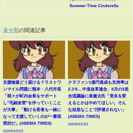
Summer Time Cinderella
未分類
の関連記事
支援物資どう届ける？ラストワ
クラファン1億円達成も支持率は
ンマイル問題に熊本・八代市長
2.3％…中道改革連合、8月の3党
「我々が町内会長をサポート
合流議論に泉健太氏「党名を変
し”毛細血管”を作っていくこと
えるとかはやめてほしい。そん
が大事」「動ける若者も一緒に
な姑息なことで評価されない」
なって支援していくのが一番現
(ABEMA TIMES)
実的だ」(ABEMA TIMES)
2026年8月9日
2026年8月9日