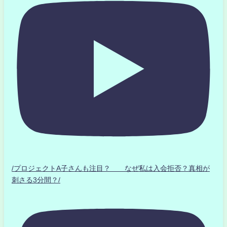
/プロジェクトA子さんも注目？ なぜ私は入会拒否？真相が
刺さる3分間？/