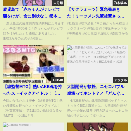
未分類
乃木坂46
鹿児島で「赤ちゃんがテレビで
【サクラミーツ】緊急発表き
額をけが」命に別状なし 熊本で
た！ミーツメン先輩後輩さっそ
最大震度7(ABEMA TIMES)
く喧嘩勃発www
鹿児島県の薩摩川内市消防局によります
#反応集 #増本綺良 #そこ曲がったら櫻坂 #
と、午後4時38分に「赤ちゃんがテレビで
サクラミーツ #村山美羽 #櫻坂チャンネル
額をけがした」と通報がありました。
#中嶋優月 #松田里奈 #山崎天 #森田ひかる
生後2カ月の女の子が倒れ...
#...
AKB48
デジタル
【総監督MTG】熱いAKB魂を持
大型開発が頓挫、ニセコバブル
ったストイックアイドル！〈千
崩壊ってホント？／「どんぐ
葉恵里編〉
り」だけじゃない！魅惑の「本
今回のなるたおは🐻🐡 【総監督MTG】熱
4月28日配信の北海道新聞ポッドキャス
いAKB魂を持ったストイックアイドル！
ト＜きくBIZ北海道＞は、大型開発計画が
店」チェック、コメ価格は下が
〈千葉恵里編〉 第21回目の総監督なるな
担い手企業の破産で行き詰まったニセコ地
るのか道産米の生産増決定＜き
るMTG！ 今回はえり...
域の行方について取り上...
くBIZ北海道＞ #225