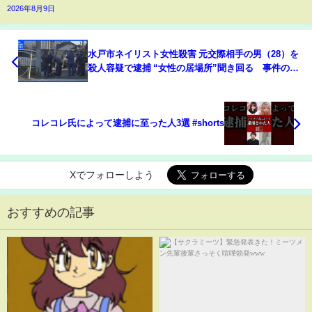
2026年8月9日
水戸市ネイリスト女性殺害 元交際相手の男（28）を
殺人容疑で逮捕 “女性の居場所”聞き回る 事件の4
日前には女性から警察署に“ストーカー被害の相談
先”尋ねる電話｜TBS NEWS DIG
コレコレ氏によって逮捕に至った人3選 #shorts
Xでフォローしよう
おすすめの記事