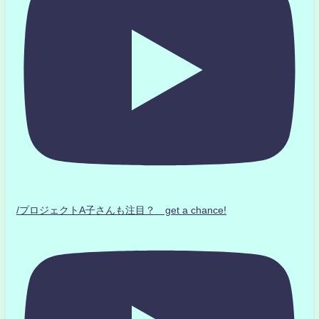
/プロジェクトA子さんも注目？ get a chance!