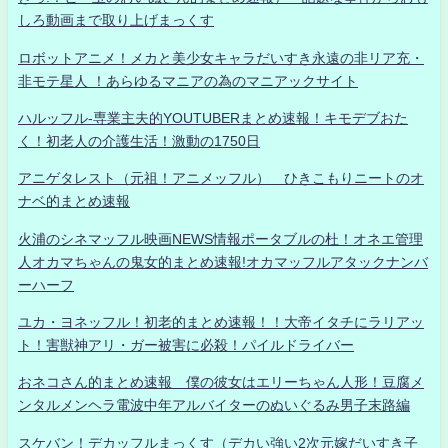
しろ動画まで取り上げまっくす
ロボットアニメ！メカと美少女キャラだいすき永遠の非リア充・
非モテ星人 ！あらゆるマニアの為のマニアックサイト
ハルッフル-専業主夫的YOUTUBERまとめ速報！キモデブおた
く！初老人の介護生活！激動の1750日
アニゲタレスト（元祖！アニメッフル） ひきこもりニートのオ
ナベ的まとめ速報
火浦のシネマッフル映画NEWS情報ポータブルの杜！オネエ管理
人オカマちゃんの鬼女的まとめ速報!オカマッフルアタックナンバ
ーハーフ
ユカ・ヨネッフル！初老的まとめ速報！！大帝イタチにラリアッ
ト！害獣神アリ・ガー被害に必殺！パイルドライバー
おネコさん的まとめ速報 僕の彼女はエリーちゃん人形！豆腐メ
ンタルメンヘラ電波中年アルバイターのぬいぐるみ男子末路編
スケバン！デカッフルまっくす（デカい強い2次元嫁だいすき子