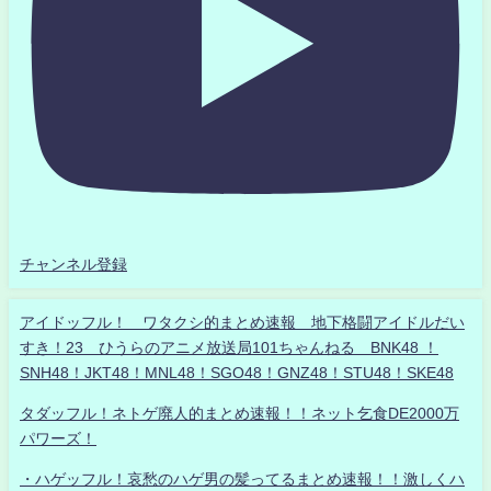
チャンネル登録
アイドッフル！ ワタクシ的まとめ速報 地下格闘アイドルだい
すき！23 ひうらのアニメ放送局101ちゃんねる BNK48 ！
SNH48！JKT48！MNL48！SGO48！GNZ48！STU48！SKE48
タダッフル！ネトゲ廃人的まとめ速報！！ネット乞食DE2000万
パワーズ！
・ハゲッフル！哀愁のハゲ男の髪ってるまとめ速報！！激しくハ