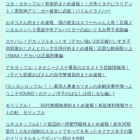
ユカ・ヨネッフル！初老的まとめ速報！！大帝イタチにラリアッ
ト！害獣神アリ・ガー被害に必殺！パイルドライバー
おネコさん的まとめ速報 僕の彼女はエリーちゃん人形！豆腐メ
ンタルメンヘラ電波中年アルバイターのぬいぐるみ男子末路編
スケバン！デカッフルまっくす（デカい強い2次元嫁だいすき子
供部屋おじさんヒロシ之古惑仔的まとめ速報）話題な動画取り上
げMAX！デカいは正義刑事編
アキヨッフル-！ネオニートスケ番長のエキストラ芸能情報局！
（子ども部屋おばさんの自宅警備員的まとめ速報）
[ヨシヨシロッフル-！！-素浪人勇者カツオンの未解決事件簿へよ
うこそYOUKO！のナンノ洋子のはなしは信じるな編）]
モリッフル！ 50代無職独身的まとめ速報！有益便利情報サイ
トの杜 モリッフル
ユキユキッフル2！ど底辺的一同驚愕騒然まとめ速報！超氷河期
世代！人生の強制ロスカットですべてを失ったキグナス氷子の愛
のクリスタルキングボンビー脱出大作戦