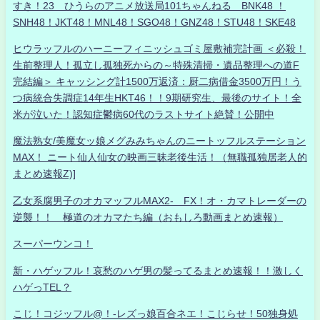
すき！23 ひうらのアニメ放送局101ちゃんねる BNK48 ！
SNH48！JKT48！MNL48！SGO48！GNZ48！STU48！SKE48
ヒウラッフルのハーニーフィニッシュゴミ屋敷補完計画 ＜必殺！
生前整理人！孤立し孤独死からの～特殊清掃・遺品整理への道F
完結編＞ キャッシング計1500万返済：厨二病借金3500万円！う
つ病統合失調症14年生HKT46！！9期研究生、最後のサイト！全
米が泣いた！認知症鬱病60代のラストサイト絶賛！公開中
魔法熟女/美魔女ッ娘メグみみちゃんのニートッフルステーション
MAX！ ニート仙人仙女の映画三昧老後生活！（無職孤独居老人的
まとめ速報Z)]
乙女系腐男子のオカマッフルMAX2- FX！オ・カマトレーダーの
逆襲！！ 極道のオカマたち編（おもしろ動画まとめ速報）
スーパーウンコ！
新・ハゲッフル！哀愁のハゲ男の髪ってるまとめ速報！！激しく
ハゲっTEL？
こじ！コジッフル@！-レズっ娘百合ネエ！こじらせ！50独身処