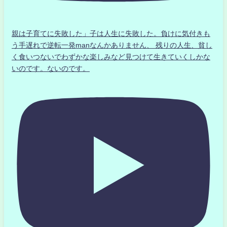
親は子育てに失敗した」子は人生に失敗した。負けに気付きも
う手遅れで逆転一発manなんかありません、 残りの人生、貧し
く食いつないでわずかな楽しみなど見つけて生きていくしかな
いのです。ないのです。