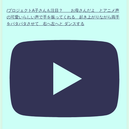
/プロジェクトA子さんも注目？ お母さんだよ とアニメ声
の可愛いらしい声で手を振ってくれる 起き上がりながら両手
をパタパタさせて 右へ左へと ダンスする