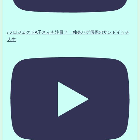
/プロジェクトA子さんも注目？ 独身ハゲ僧侶のサンドイッチ
人生