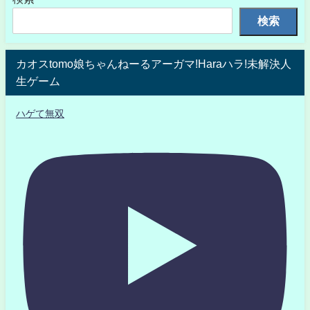
検索
カオスtomo娘ちゃんねーるアーガマ!Haraハラ!未解決人
生ゲーム
ハゲて無双