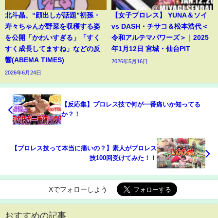
北斗晶、“顔出しが話題”初孫・
【女子プロレス】 YUNA＆ソイ
寿々ちゃんが野菜を収穫する姿
vs DASH・チサコ＆松本浩代＜
を公開「かわいすぎる」「すく
令和アルテマパワーズ＞｜2025
すく成長してますね」などの反
年1月12日 宮城・仙台PIT
響(ABEMA TIMES)
2026年5月16日
2026年6月24日
【反応集】プロレス技で何が一番痛いか知ってる
か？！
【プロレス技って本当に痛いの？】素人がプロレス
技100回受けてみた！！
Xでフォローしよう
おすすめの記事