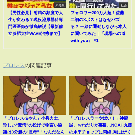
未分類
社会
【男性必見】射精の頻度で人
フォロワー200万人超！佐藤
生が変わる？現役泌尿器科専
二朗のXポストはなぜバズ
門医医師が徹底解説【最新前
る？ 一緒に通勤しながら本人
立腺肥大症WAVE治療まで】
に聞いてみた｜『現場への道
with you』 #1
プロレス
の関連記事
「プロレス技やん」小兵力士、
「プロレスラーやばい！」神龍
珍しい“驚愕”の投げで物言い協
誠、おねだりが裏目…NOAH丸藤
議は3分超の“長考”「なんだなん
の水平チョップに悶絶 胸には“く