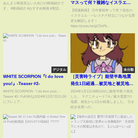
マスって何？複雑なイスラエ
あんまり映画見ない人向けの映画紹介で
す。 #映画紹介 #おすすめ映画 #実話...
ル・パレスチナの背景をわかり
【関連動画】 ①中東戦争って何？現在の
イスラエル・パレスチナ対立につながる歴
やすく！
史を解説します！
https://youtu.be/gCDsPk...
デジタル
未分類
WHITE SCORPION『I do love
［災害時ライブ］能登半島地震
you!』-Teaser #2-
発生1日経過…被災地と被災地以
外で今気にすべきこと［そなえ
WHITE SCORPION『I do love you!』-
2024年1月1日16時10分に能登半島で発生
Teaser #2- Full MVは2024年12月7日21:00
した、 マグニチュード7.6／最大震度7の
るTV・高荷智也］
にプレミア...
地震、発生から1日が経過しました。 引き
続き余震への...