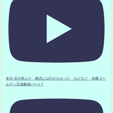
本日 兄が死んだ 葬式には行かなかった などなど 木曜ゴー
ルデン日浦劇場パート7