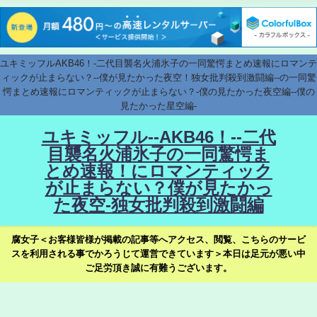
ユキミッフルAKB46！-二代目襲名火浦氷子の一同驚愕まとめ速報にロマンテ
ィックが止まらない？--僕が見たかった夜空！独女批判殺到激闘編--の一同驚
愕まとめ速報にロマンティックが止まらない？-僕の見たかった夜空編--僕の
見たかった星空編-
ユキミッフル--AKB46！--二代
目襲名火浦氷子の一同驚愕ま
とめ速報！にロマンティック
が止まらない？僕が見たかっ
た夜空-独女批判殺到激闘編
腐女子＜お客様皆様が掲載の記事等へアクセス、閲覧、こちらのサービ
スを利用される事でかろうじて運営できています＞本日は足元が悪い中
ご足労頂き誠に有難うございます。