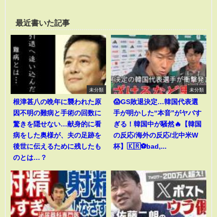
最近書いた記事
未分類
未分類
根津甚八の晩年に襲われた原
😱GS敗退決定…韓国代表選
因不明の難病と手術の回数に
手が明かした“本音”がヤバす
驚きを隠せない…献身的に看
ぎる！韓国中が騒然🔥【韓国
病をした奥様が、夫の足跡を
の反応/海外の反応/北中米W
後世に伝えるために残したも
杯】🇰🇷⚽bad,...
のとは…？