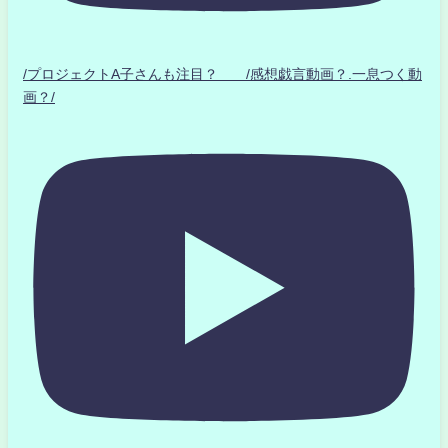
/プロジェクトA子さんも注目？ /感想戯言動画？.一息つく動
画？/