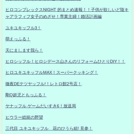
ヒロコンプレックスNIGHT 的まとめ速報！！子供が欲しいど陰キ
ャアラフィフ女子のめざせ！専業主婦！婚活計画編
ユキユキッフル3！
萌えっふる！
天にまします我ら！
ヒロシッフル！ヒロシデース山さんのリフォームひとりDIY！！
ヒロユキユキッフルMAX！スーパークッキング！
徹夜DEテツヤッフル!！レトロ館2号店！
剛Q超児ともっふる！
ヤナッフル ゲームだいすき6！放送局
ヒウラー総統の野望
三代目 ユキユキッフル 花のひうら組! 見参！