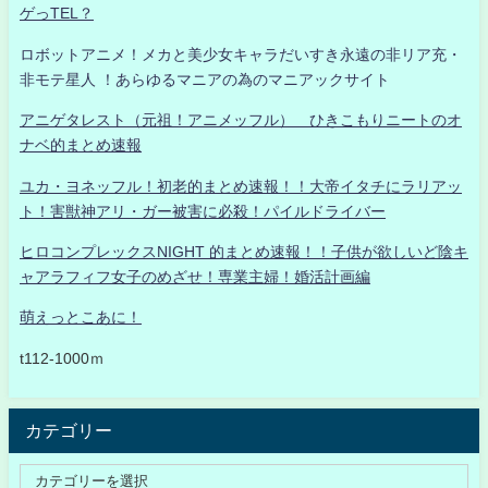
ゲっTEL？
ロボットアニメ！メカと美少女キャラだいすき永遠の非リア充・
非モテ星人 ！あらゆるマニアの為のマニアックサイト
アニゲタレスト（元祖！アニメッフル） ひきこもりニートのオ
ナベ的まとめ速報
ユカ・ヨネッフル！初老的まとめ速報！！大帝イタチにラリアッ
ト！害獣神アリ・ガー被害に必殺！パイルドライバー
ヒロコンプレックスNIGHT 的まとめ速報！！子供が欲しいど陰キ
ャアラフィフ女子のめざせ！専業主婦！婚活計画編
萌えっとこあに！
t112-1000ｍ
カテゴリー