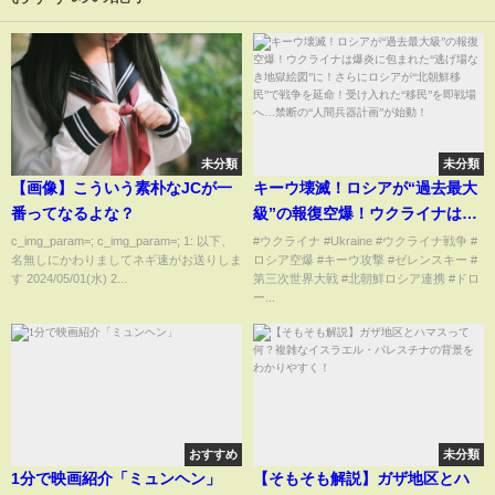
未分類
未分類
【画像】こういう素朴なJCが一
キーウ壊滅！ロシアが“過去最大
番ってなるよな？
級”の報復空爆！ウクライナは爆
炎に包まれた“逃げ場なき地獄絵
c_img_param=; c_img_param=; 1: 以下、
#ウクライナ #Ukraine #ウクライナ戦争 #
名無しにかわりましてネギ速がお送りしま
ロシア空爆 #キーウ攻撃 #ゼレンスキー #
図”に！さらにロシアが“北朝鮮
す 2024/05/01(水) 2...
第三次世界大戦 #北朝鮮ロシア連携 #ドロ
移民”で戦争を延命！受け入れ
ー...
た“移民”を即戦場へ…禁断の“人
間兵器計画”が始動！
おすすめ
未分類
1分で映画紹介「ミュンヘン」
【そもそも解説】ガザ地区とハ