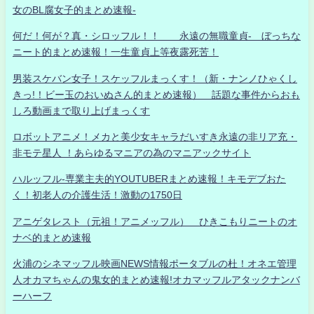
女のBL腐女子的まとめ速報-
何だ！何が？真・シロッフル！！ 永遠の無職童貞- ぼっちな
ニート的まとめ速報！一生童貞上等夜露死苦！
男装スケバン女子！スケッフルまっくす！（新・ナンノひゃくし
きっ!！ビー玉のおいぬさん的まとめ速報） 話題な事件からおも
しろ動画まで取り上げまっくす
ロボットアニメ！メカと美少女キャラだいすき永遠の非リア充・
非モテ星人 ！あらゆるマニアの為のマニアックサイト
ハルッフル-専業主夫的YOUTUBERまとめ速報！キモデブおた
く！初老人の介護生活！激動の1750日
アニゲタレスト（元祖！アニメッフル） ひきこもりニートのオ
ナベ的まとめ速報
火浦のシネマッフル映画NEWS情報ポータブルの杜！オネエ管理
人オカマちゃんの鬼女的まとめ速報!オカマッフルアタックナンバ
ーハーフ