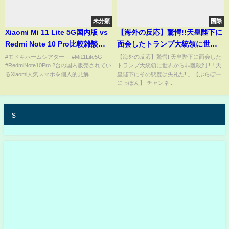
未分類
国際
Xiaomi Mi 11 Lite 5G国内版 vs
【海外の反応】驚愕!!天皇陛下に
Redmi Note 10 Pro比較雑談
面会したトランプ大統領に世界
【2021/07/15収録】???????
から非難殺到!!「天皇陛下にその
#モドキホームシアター #Mi11Lite5G
【海外の反応】驚愕!!天皇陛下に面会した
#RedmiNote10Pro 2台の国内販売されてい
トランプ大統領に世界から非難殺到!!「天
態度は失礼だ!!」【ぶらぼーにっ
るXiaomi人気スマホを個人的見解...
皇陛下にその態度は失礼だ!!」【ぶらぼー
ぽん】
にっぽん】 チャンネ...
s