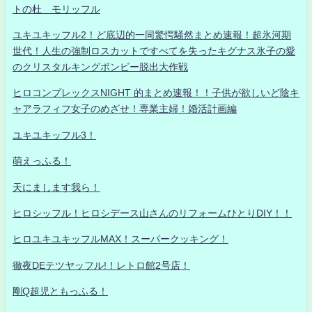
トの杜 モリッフル
ユキユキッフル2！ど底辺的一同驚愕騒然まとめ速報！超氷河期
世代！人生の強制ロスカットですべてを失ったキグナス氷子の愛
のクリスタルキングボンビー脱出大作戦
ヒロコンプレックスNIGHT 的まとめ速報！！子供が欲しいど陰キ
ャアラフィフ女子のめざせ！専業主婦！婚活計画編
ユキユキッフル3！
萌えっふる！
天にまします我ら！
ヒロシッフル！ヒロシデース山さんのリフォームひとりDIY！！
ヒロユキユキッフルMAX！スーパークッキング！
徹夜DEテツヤッフル!！レトロ館2号店！
剛Q超児ともっふる！