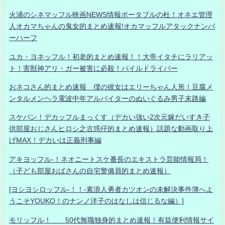
火浦のシネマッフル映画NEWS情報ポータブルの杜！オネエ管理
人オカマちゃんの鬼女的まとめ速報!オカマッフルアタックナンバ
ーハーフ
ユカ・ヨネッフル！初老的まとめ速報！！大帝イタチにラリアッ
ト！害獣神アリ・ガー被害に必殺！パイルドライバー
おネコさん的まとめ速報 僕の彼女はエリーちゃん人形！豆腐メ
ンタルメンヘラ電波中年アルバイターのぬいぐるみ男子末路編
スケバン！デカッフルまっくす（デカい強い2次元嫁だいすき子
供部屋おじさんヒロシ之古惑仔的まとめ速報）話題な動画取り上
げMAX！デカいは正義刑事編
アキヨッフル-！ネオニートスケ番長のエキストラ芸能情報局！
（子ども部屋おばさんの自宅警備員的まとめ速報）
[ヨシヨシロッフル-！！-素浪人勇者カツオンの未解決事件簿へよ
うこそYOUKO！のナンノ洋子のはなしは信じるな編）]
モリッフル！ 50代無職独身的まとめ速報！有益便利情報サイ