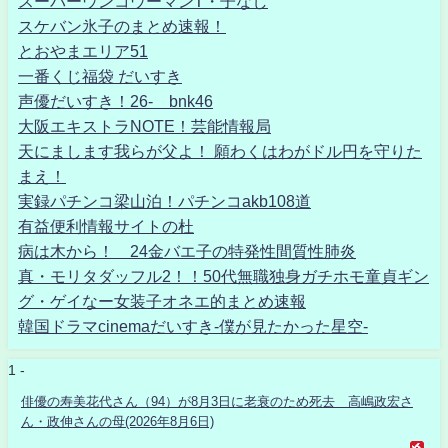
スーパーウンコウーマンT・子なし
スケバン氷子のまとめ速報！
とおやまエリア51
一番くじ福袋 だいすき
声優だいすき！26- bnk46
大阪エキストラNOTE！芸能情報局
天にまします我らが父よ！ 願わくはわがドル円を守りた
まえ！
実録パチンコ梁山泊！パチンコakb108道
有益便利情報サイトの杜
病は木から！ 24金バエ子の特発性間質性肺炎
真・モリタダッフル2！！50代無職独身ガチホモ童貞ギン
グ・ゲイなー女装子オネエ的まとめ速報
韓国ドラマcinemaだいすき-僕が見たかった星空-
1 -
俳優の寿美花代さん（94）が8月3日に老衰のため死去 高嶋政宏さ
ん・政伸さんの母(2026年8月6日)