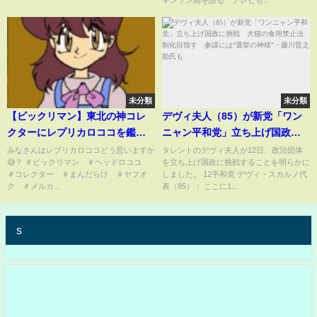
キンソン病を語る「テレビも...
未分類
未分類
【ビックリマン】東北の神コレ
デヴィ夫人（85）が新党「ワン
クターにレプリカロココを鑑定
ニャン平和党」立ち上げ国政に
してもらった！
挑戦 犬猫の食用禁止法制化目
みなさんはレプリカロココどう思いますか
タレントのデヴィ夫人が12日、政治団体
😅？ ＃ビックリマン ＃ヘッドロココ
を立ち上げ国政に挑戦することを明らかに
指す 参謀には“選挙の神様”・
＃コレクター ＃まんだらけ ＃ヤフオ
しました。 12平和党 デヴィ・スカルノ代
藤川晋之助氏も
ク ＃メルカ...
表（85）： ここに1...
s