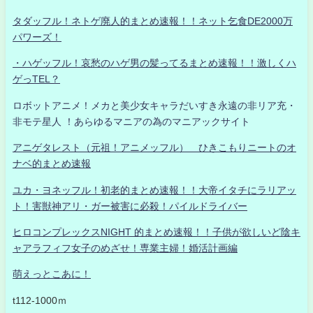
タダッフル！ネトゲ廃人的まとめ速報！！ネット乞食DE2000万
パワーズ！
・ハゲッフル！哀愁のハゲ男の髪ってるまとめ速報！！激しくハ
ゲっTEL？
ロボットアニメ！メカと美少女キャラだいすき永遠の非リア充・
非モテ星人 ！あらゆるマニアの為のマニアックサイト
アニゲタレスト（元祖！アニメッフル） ひきこもりニートのオ
ナベ的まとめ速報
ユカ・ヨネッフル！初老的まとめ速報！！大帝イタチにラリアッ
ト！害獣神アリ・ガー被害に必殺！パイルドライバー
ヒロコンプレックスNIGHT 的まとめ速報！！子供が欲しいど陰キ
ャアラフィフ女子のめざせ！専業主婦！婚活計画編
萌えっとこあに！
t112-1000ｍ