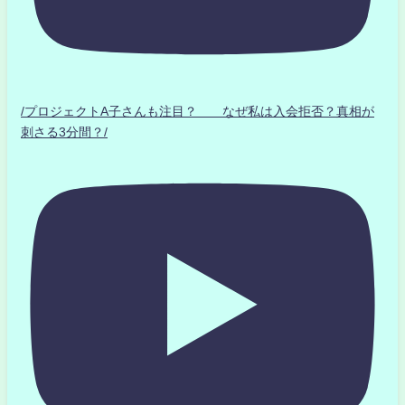
/プロジェクトA子さんも注目？ なぜ私は入会拒否？真相が
刺さる3分間？/