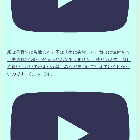
親は子育てに失敗した」子は人生に失敗した。負けに気付きも
う手遅れで逆転一発manなんかありません、 残りの人生、貧し
く食いつないでわずかな楽しみなど見つけて生きていくしかな
いのです。ないのです。