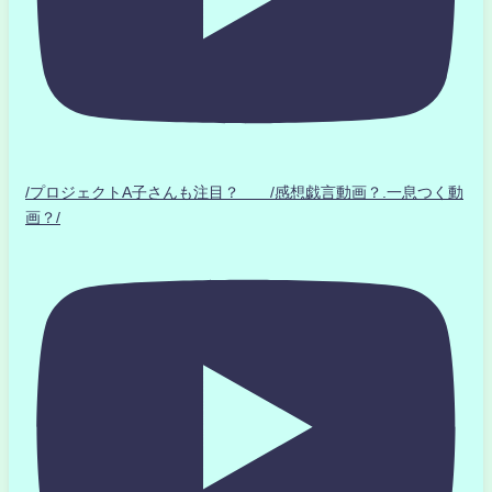
/プロジェクトA子さんも注目？ /感想戯言動画？.一息つく動
画？/