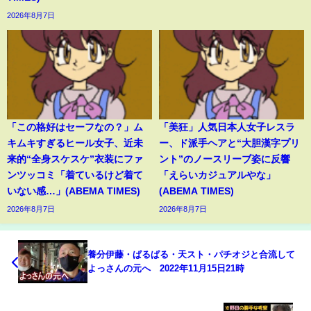
2026年8月7日
「この格好はセーフなの？」ム
「美狂」人気日本人女子レスラ
キムキすぎるヒール女子、近未
ー、ド派手ヘアと“大胆漢字プリ
来的“全身スケスケ”衣装にファ
ント”のノースリーブ姿に反響
ンツッコミ「着ているけど着て
「えらいカジュアルやな」
いない感…」(ABEMA TIMES)
(ABEMA TIMES)
2026年8月7日
2026年8月7日
養分伊藤・ぱるぱる・天スト・パチオジと合流して
よっさんの元へ 2022年11月15日21時