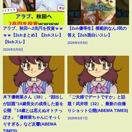
アラブ、秋田へ2兆円を投資ｗｗ
【2ch優等生】模範的なんJ民の
ｗｗ【2chまとめ】【2chスレ】
答え【2ch面白いスレ】
【5chスレ】
2026年8月8日
2026年8月8日
木下優樹菜さん（38）、“顔出し
「ご夫婦でデートですか」と話
が話題”14歳長女の成長した姿を
題！武井咲（32）、最新の自撮
公開 「14歳とは思えぬオトナっ
りショット公開(ABEMA TIMES)
ぽさ」「優樹菜ちゃんにそっく
2026年8月7日
りすぎる」など反響(ABEMA
TIMES)