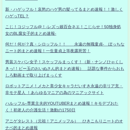
新・ハゲッフル！哀愁のハゲ男の髪ってるまとめ速報！！激しく
ハゲっTEL？
こじ！コジッフル@！-レズっ娘百合ネエ！こじらせ！50独身処
女のBL腐女子的まとめ速報-
何だ！何が？真・シロッフル！！ 永遠の無職童貞- ぼっちな
ニート的まとめ速報！一生童貞上等夜露死苦！
男装スケバン女子！スケッフルまっくす！（新・ナンノひゃくし
きっ!！ビー玉のおいぬさん的まとめ速報） 話題な事件からおも
しろ動画まで取り上げまっくす
ロボットアニメ！メカと美少女キャラだいすき永遠の非リア充・
非モテ星人 ！あらゆるマニアの為のマニアックサイト
ハルッフル-専業主夫的YOUTUBERまとめ速報！キモデブおた
く！初老人の介護生活！激動の1750日
アニゲタレスト（元祖！アニメッフル） ひきこもりニートのオ
ナベ的まとめ速報