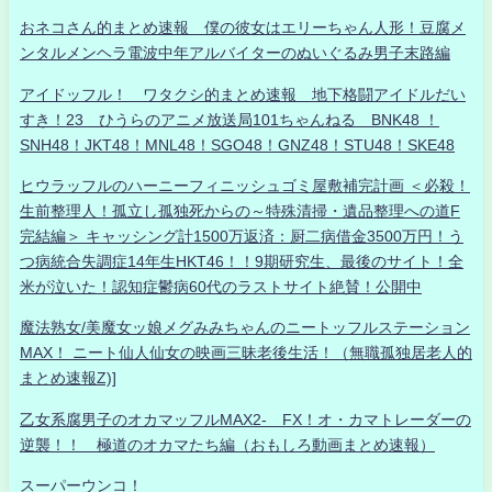
おネコさん的まとめ速報 僕の彼女はエリーちゃん人形！豆腐メ
ンタルメンヘラ電波中年アルバイターのぬいぐるみ男子末路編
アイドッフル！ ワタクシ的まとめ速報 地下格闘アイドルだい
すき！23 ひうらのアニメ放送局101ちゃんねる BNK48 ！
SNH48！JKT48！MNL48！SGO48！GNZ48！STU48！SKE48
ヒウラッフルのハーニーフィニッシュゴミ屋敷補完計画 ＜必殺！
生前整理人！孤立し孤独死からの～特殊清掃・遺品整理への道F
完結編＞ キャッシング計1500万返済：厨二病借金3500万円！う
つ病統合失調症14年生HKT46！！9期研究生、最後のサイト！全
米が泣いた！認知症鬱病60代のラストサイト絶賛！公開中
魔法熟女/美魔女ッ娘メグみみちゃんのニートッフルステーション
MAX！ ニート仙人仙女の映画三昧老後生活！（無職孤独居老人的
まとめ速報Z)]
乙女系腐男子のオカマッフルMAX2- FX！オ・カマトレーダーの
逆襲！！ 極道のオカマたち編（おもしろ動画まとめ速報）
スーパーウンコ！