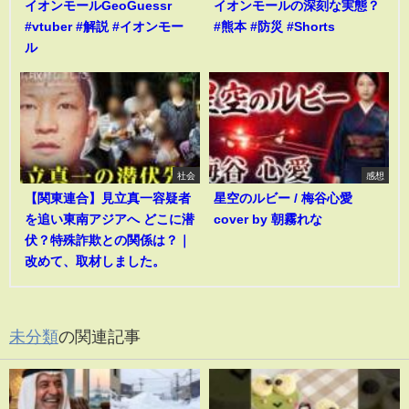
イオンモールGeoGuessr
イオンモールの深刻な実態？
#vtuber #解説 #イオンモー
#熊本 #防災 #Shorts
ル
社会
感想
【関東連合】見立真一容疑者
星空のルビー / 梅谷心愛
を追い東南アジアへ どこに潜
cover by 朝霧れな
伏？特殊詐欺との関係は？｜
改めて、取材しました。
未分類
の関連記事