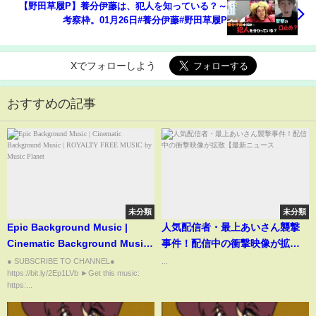
【野田草履P】養分伊藤は、犯人を知っている？～
考察枠。01月26日#養分伊藤#野田草履P
Xでフォローしよう
おすすめの記事
未分類
未分類
Epic Background Music |
人気配信者・最上あいさん襲撃
Cinematic Background Music |
事件！配信中の衝撃映像が拡散
ROYALTY FREE MUSIC by
【最新ニュース
● SUBSCRIBE TO CHANNEL●
...
https://bit.ly/2Ep1LVb ►Get this music:
Music Planet
https:...