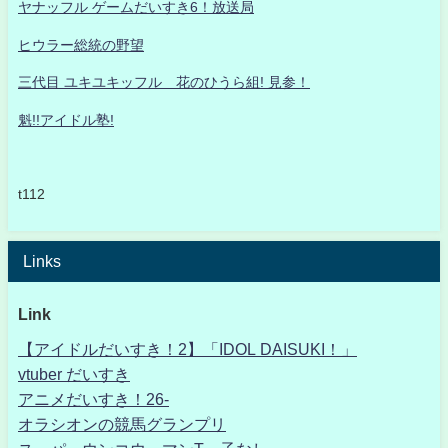
ヤナッフル ゲームだいすき6！放送局
ヒウラー総統の野望
三代目 ユキユキッフル 花のひうら組! 見参！
魁!!アイドル塾!
t112
Links
Link
【アイドルだいすき！2】「IDOL DAISUKI！」
vtuber だいすき
アニメだいすき！26-
オラシオンの競馬グランプリ