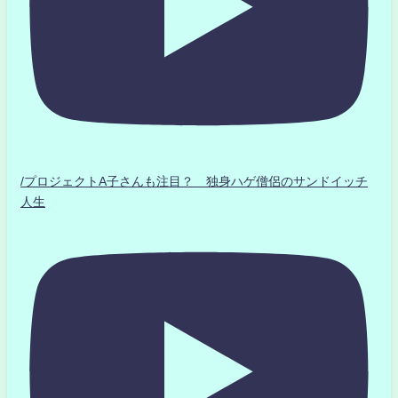
/プロジェクトA子さんも注目？ 独身ハゲ僧侶のサンドイッチ
人生