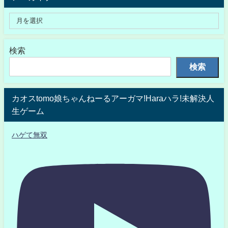
検索
検索
カオスtomo娘ちゃんねーるアーガマ!Haraハラ!未解決人
生ゲーム
ハゲて無双