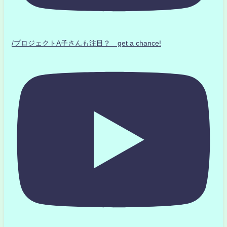
/プロジェクトA子さんも注目？ get a chance!