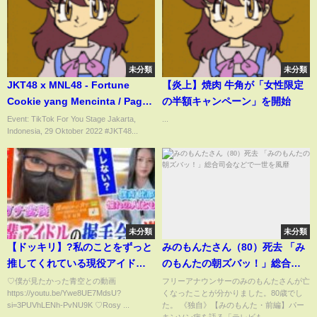
未分類
未分類
JKT48 x MNL48 - Fortune
【炎上】焼肉 牛角が「女性限定
Cookie yang Mencinta / Pag-
の半額キャンペーン」を開始
ibig Fortune Cookie [TikTok
Event: TikTok For You Stage Jakarta,
...
Indonesia, 29 Oktober 2022 #JKT48...
For You Stage]
未分類
未分類
【ドッキリ】?私のことをずっと
みのもんたさん（80）死去 「み
推してくれている現役アイドル
のもんたの朝ズバッ！」総合司
の握手会に潜入してみた??【僕
会などで一世を風靡
♡僕が見たかった青空との動画
フリーアナウンサーのみのもんたさんが亡
https://youtu.be/Ywe8UE7MdsU?
くなったことが分かりました。80歳でし
青コラボ】?️
si=3PUVhLENh-PvNU9K ♡Rosy ...
た。 《独自》【みのもんた・前編】パー