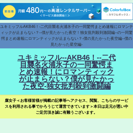
ユキミッフルAKB46！-二代目襲名火浦氷子の一同驚愕まとめ速報にロマンテ
ィックが止まらない？--僕が見たかった夜空！独女批判殺到激闘編--の一同驚
愕まとめ速報にロマンティックが止まらない？-僕の見たかった夜空編--僕の
見たかった星空編-
ユキミッフル--AKB46！--二代
目襲名火浦氷子の一同驚愕ま
とめ速報！にロマンティック
が止まらない？僕が見たかっ
た夜空-独女批判殺到激闘編
腐女子＜お客様皆様が掲載の記事等へアクセス、閲覧、こちらのサービ
スを利用される事でかろうじて運営できています＞本日は足元が悪い中
ご足労頂き誠に有難うございます。