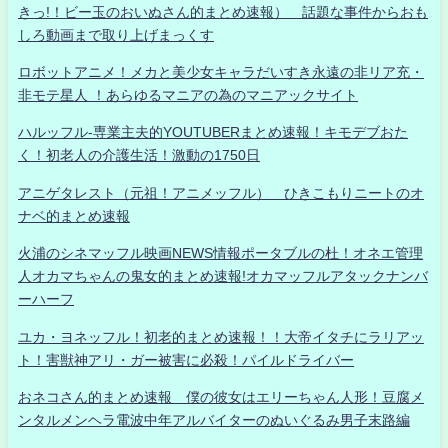
きっ!！ビー玉のおいぬさん的まとめ速報） 話題な事件からおも
しろ動画まで取り上げまっくす
ロボットアニメ！メカと美少女キャラだいすき永遠の非リア充・
非モテ星人 ！あらゆるマニアの為のマニアックサイト
ハルッフル-専業主夫的YOUTUBERまとめ速報！キモデブおた
く！初老人の介護生活！激動の1750日
アニゲタレスト（元祖！アニメッフル） ひきこもりニートのオ
ナベ的まとめ速報
火浦のシネマッフル映画NEWS情報ポータブルの杜！オネエ管理
人オカマちゃんの鬼女的まとめ速報!オカマッフルアタックナンバ
ーハーフ
ユカ・ヨネッフル！初老的まとめ速報！！大帝イタチにラリアッ
ト！害獣神アリ・ガー被害に必殺！パイルドライバー
おネコさん的まとめ速報 僕の彼女はエリーちゃん人形！豆腐メ
ンタルメンヘラ電波中年アルバイターのぬいぐるみ男子末路編