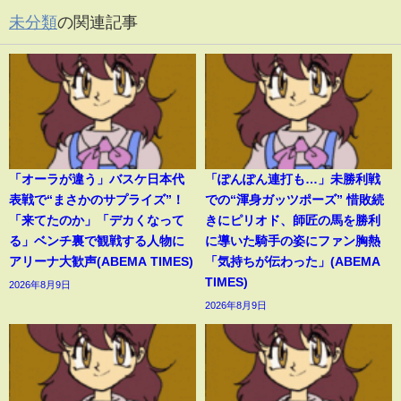
未分類
の関連記事
「オーラが違う」バスケ日本代
「ぽんぽん連打も…」未勝利戦
表戦で“まさかのサプライズ”！
での“渾身ガッツポーズ” 惜敗続
「来てたのか」「デカくなって
きにピリオド、師匠の馬を勝利
る」ベンチ裏で観戦する人物に
に導いた騎手の姿にファン胸熱
アリーナ大歓声(ABEMA TIMES)
「気持ちが伝わった」(ABEMA
TIMES)
2026年8月9日
2026年8月9日