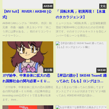
AKB48
文化
【MV full】 RIVER / AKB48 [公
「 回転木馬 」初演再現！【永遠
式]
のタカラジェンヌ】
AKB48 14thシングル「RIVER」 作詞：秋
ミュージカル「#回転木馬 」は宝塚歌劇団
元康 作曲・編曲：井上ヨシマサ 「向こ
雪組で昭和44年に公演されたのが日本初
う岸には夢がある。」 初のオリコンウィ
演です。そのオリジナルキャストを含むメ
ークリーラン...
ンバーで名シーンを再現し...
未分類
SKE48
ガザ紛争、中東全体に拡大の恐
【岸辺の誰か】SKE48 TeamE 踊
れ国際社会の関与必要＝ＥＵ外
ってみた【もも】ロングはコメ
相
ント欄に
「ガザ紛争、中東全体に拡大の恐れ国際社
見よう見まねで踊ってみた投稿してます
会の関与必要＝ＥＵ外相」の記事内容は
ダンスとアイドルが大好きです( ˆoˆ )/ #踊
investing.com公式サイトで見る事が出来
ってみた #SKE48 #岸辺の誰か...
ます。 inve...