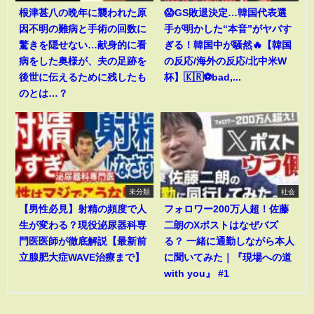
根津甚八の晩年に襲われた原
😱GS敗退決定…韓国代表選
因不明の難病と手術の回数に
手が明かした“本音”がヤバす
驚きを隠せない…献身的に看
ぎる！韓国中が騒然🔥【韓国
病をした奥様が、夫の足跡を
の反応/海外の反応/北中米W
後世に伝えるために残したも
杯】🇰🇷⚽bad,...
のとは…？
未分類
社会
【男性必見】射精の頻度で人
フォロワー200万人超！佐藤
生が変わる？現役泌尿器科専
二朗のXポストはなぜバズ
門医医師が徹底解説【最新前
る？ 一緒に通勤しながら本人
立腺肥大症WAVE治療まで】
に聞いてみた｜『現場への道
with you』 #1