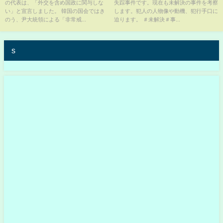
の代表は、「外交を含め国政に関与しな
失踪事件です。現在も未解決の事件を考察
TBS NEWS DIG
褄が合う！
い」と宣言しました。 韓国の国会ではき
します。犯人の人物像や動機、犯行手口に
のう、尹大統領による「非常戒...
迫ります。 ＃未解決＃事...
s