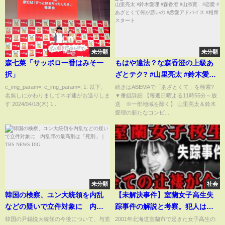
未分類
未分類
森七菜「サッポロ一番はみそ一
もはや違法？な森香澄の上級あ
択」
ざとテク? #山里亮太 #鈴木愛理
#森香澄 #山添寛 #恋愛 #あざと
c_img_param=; c_img_param=; 1: 以下、
続きはABEMAで「あざとくて」を検索?
名無しにかわりましてネギ速がお送りしま
▼番組詳細 【毎週日曜よる11時55分～放
くて何が悪いの #恋愛アドバイス
す 2024/04/18(木) 1...
送 ※一部地域を除く】 山里亮太＆鈴木
#相席スタート
愛理の新たなコンビ...
未分類
社会
韓国の検察、ユン大統領を内乱
【未解決事件】室蘭女子高生失
などの疑いで立件対象に 内乱
踪事件の解説と考察。犯人はま
罪の最高刑は「死刑」｜
さかの◯◯！これなら全ての辻
韓国の尹錫悦大統領の今後について、与党
2001年北海道室蘭市で起きた女子高生の