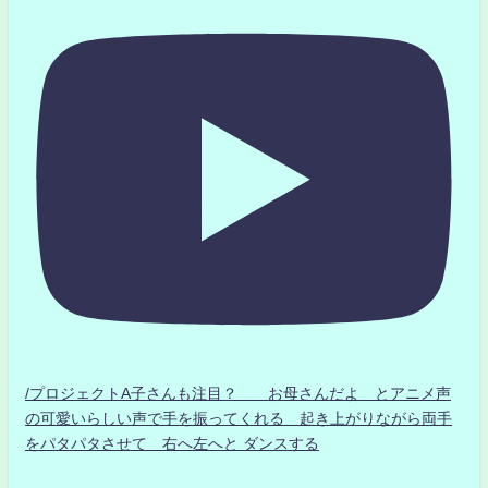
/プロジェクトA子さんも注目？ お母さんだよ とアニメ声
の可愛いらしい声で手を振ってくれる 起き上がりながら両手
をパタパタさせて 右へ左へと ダンスする