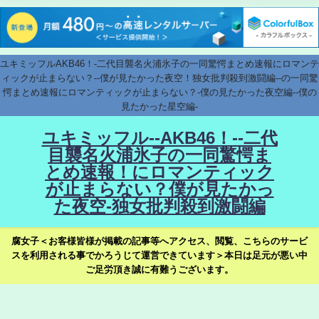
ユキミッフルAKB46！-二代目襲名火浦氷子の一同驚愕まとめ速報にロマンテ
ィックが止まらない？--僕が見たかった夜空！独女批判殺到激闘編--の一同驚
愕まとめ速報にロマンティックが止まらない？-僕の見たかった夜空編--僕の
見たかった星空編-
ユキミッフル--AKB46！--二代
目襲名火浦氷子の一同驚愕ま
とめ速報！にロマンティック
が止まらない？僕が見たかっ
た夜空-独女批判殺到激闘編
腐女子＜お客様皆様が掲載の記事等へアクセス、閲覧、こちらのサービ
スを利用される事でかろうじて運営できています＞本日は足元が悪い中
ご足労頂き誠に有難うございます。