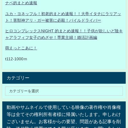
ナベ的まとめ速報
ユカ・ヨネッフル！初老的まとめ速報！！大帝イタチにラリアッ
ト！害獣神アリ・ガー被害に必殺！パイルドライバー
ヒロコンプレックスNIGHT 的まとめ速報！！子供が欲しいど陰キ
ャアラフィフ女子のめざせ！専業主婦！婚活計画編
萌えっとこあに！
t112-1000ｍ
カテゴリー
動画やサムネイルで使用している映像の著作権や肖像権
等は全てその権利所有者様に帰属いたします。申しわけ
ございません。お客様からの要望、問題がある記事を削