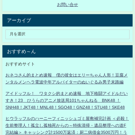
お問い合せ
アーカイブ
おすすめ～ん
おすすめサイト
おネコさん的まとめ速報 僕の彼女はエリーちゃん人形！豆腐メ
ンタルメンヘラ電波中年アルバイターのぬいぐるみ男子末路編
アイドッフル！ ワタクシ的まとめ速報 地下格闘アイドルだい
すき！23 ひうらのアニメ放送局101ちゃんねる BNK48 ！
SNH48！JKT48！MNL48！SGO48！GNZ48！STU48！SKE48
ヒウラッフルのハーニーフィニッシュゴミ屋敷補完計画 ＜必殺！
生前整理人！孤立し孤独死からの～特殊清掃・遺品整理への道F
完結編＞ キャッシング計1500万返済：厨二病借金3500万円！う