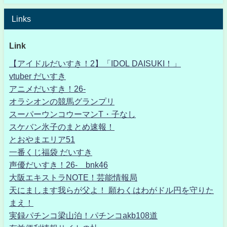
Links
Link
【アイドルだいすき！2】「IDOL DAISUKI！」
vtuber だいすき
アニメだいすき！26-
オラシオンの競馬グランプリ
スーパーウンコウーマンT・子なし
スケバン氷子のまとめ速報！
とおやまエリア51
一番くじ福袋 だいすき
声優だいすき！26- bnk46
大阪エキストラNOTE！芸能情報局
天にまします我らが父よ！ 願わくはわがドル円を守りた
まえ！
実録パチンコ梁山泊！パチンコakb108道