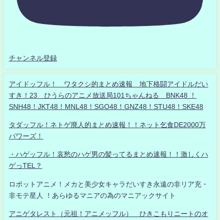
チャンネル登録
アイドッフル！ ワタクシ的まとめ速報 地下格闘アイドルだい
すき！23 ひうらのアニメ放送局101ちゃんねる BNK48 ！
SNH48！JKT48！MNL48！SGO48！GNZ48！STU48！SKE48
タダッフル！ネトゲ廃人的まとめ速報！！ネット乞食DE2000万
パワーズ！
・ハゲッフル！哀愁のハゲ男の髪ってるまとめ速報！！激しくハ
ゲっTEL？
ロボットアニメ！メカと美少女キャラだいすき永遠の非リア充・
非モテ星人 ！あらゆるマニアの為のマニアックサイト
アニゲタレスト（元祖！アニメッフル） ひきこもりニートのオ