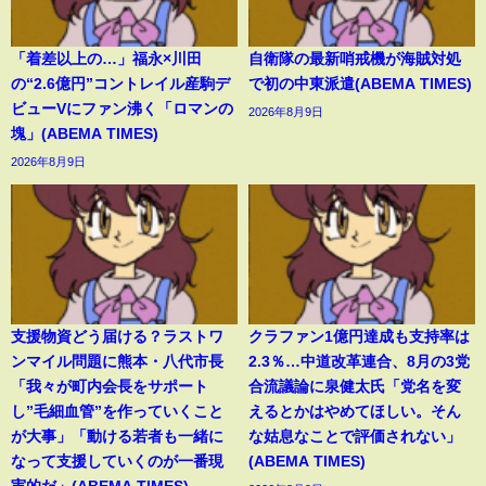
「着差以上の…」福永×川田
自衛隊の最新哨戒機が海賊対処
の“2.6億円”コントレイル産駒デ
で初の中東派遣(ABEMA TIMES)
ビューVにファン沸く「ロマンの
2026年8月9日
塊」(ABEMA TIMES)
2026年8月9日
支援物資どう届ける？ラストワ
クラファン1億円達成も支持率は
ンマイル問題に熊本・八代市長
2.3％…中道改革連合、8月の3党
「我々が町内会長をサポート
合流議論に泉健太氏「党名を変
し”毛細血管”を作っていくこと
えるとかはやめてほしい。そん
が大事」「動ける若者も一緒に
な姑息なことで評価されない」
なって支援していくのが一番現
(ABEMA TIMES)