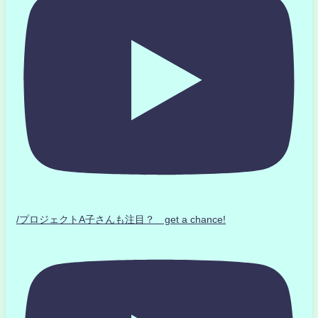
/プロジェクトA子さんも注目？ get a chance!