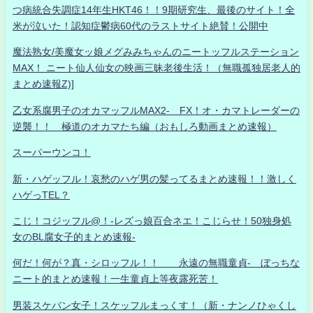
つ病統合失調症14年生HKT46！！9期研究生、最後のサイト！全
米が泣いた！認知症鬱病60代のラストサイト絶賛！公開中
魔法熟女/美魔女ッ娘メグみみちゃんのニートッフルステーション
MAX！ ニート仙人仙女の映画三昧老後生活！（無職孤独居老人的
まとめ速報Z)]
乙女系腐男子のオカマッフルMAX2- FX！オ・カマトレーダーの
逆襲！！ 極道のオカマたち編（おもしろ動画まとめ速報）
スーパーウンコ！
新・ハゲッフル！哀愁のハゲ男の髪ってるまとめ速報！！激しく
ハゲっTEL？
こじ！コジッフル@！-レズっ娘百合ネエ！こじらせ！50独身処
女のBL腐女子的まとめ速報-
何だ！何が？真・シロッフル！！ 永遠の無職童貞- ぼっちな
ニート的まとめ速報！一生童貞上等夜露死苦！
男装スケバン女子！スケッフルまっくす！（新・ナンノひゃくし