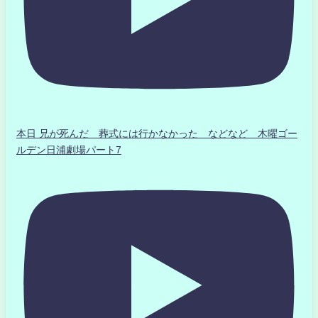
本日 兄が死んだ 葬式には行かなかった などなど 木曜ゴー
ルデン日浦劇場パート7