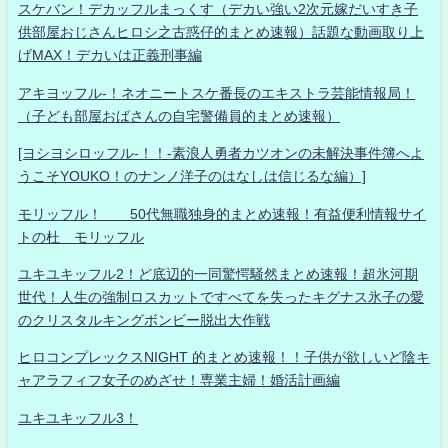
スケバン！デカッフルまっくす（デカい強い2次元嫁だいすき子
供部屋おじさんヒロシ之古惑仔的まとめ速報）話題な動画取り上
げMAX！デカいは正義刑事編
アキヨッフル-！ネオニートスケ番長のエキストラ芸能情報局！
（子ども部屋おばさんの自宅警備員的まとめ速報）
[ヨシヨシロッフル-！！-素浪人勇者カツオンの未解決事件簿へよ
うこそYOUKO！のナンノ洋子のはなしは信じるな編）]
モリッフル！ 50代無職独身的まとめ速報！有益便利情報サイ
トの杜 モリッフル
ユキユキッフル2！ど底辺的一同驚愕騒然まとめ速報！超氷河期
世代！人生の強制ロスカットですべてを失ったキグナス氷子の愛
のクリスタルキングボンビー脱出大作戦
ヒロコンプレックスNIGHT 的まとめ速報！！子供が欲しいど陰キ
ャアラフィフ女子のめざせ！専業主婦！婚活計画編
ユキユキッフル3！