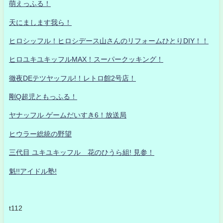
萌えっふる！
天にまします我ら！
ヒロシッフル！ヒロシデース山さんのリフォームひとりDIY！！
ヒロユキユキッフルMAX！スーパークッキング！
徹夜DEテツヤッフル!！レトロ館2号店！
剛Q超児ともっふる！
ヤナッフル ゲームだいすき6！放送局
ヒウラー総統の野望
三代目 ユキユキッフル 花のひうら組! 見参！
魁!!アイドル塾!
t112