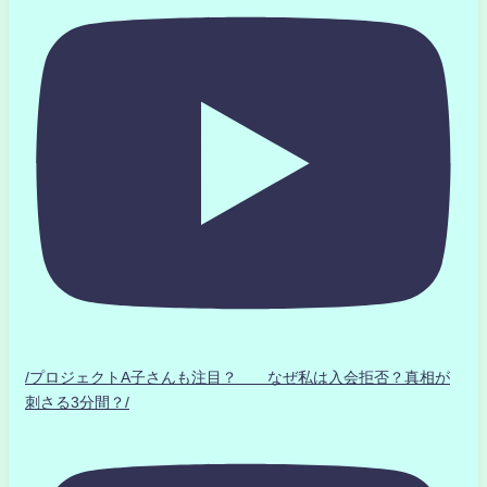
/プロジェクトA子さんも注目？ なぜ私は入会拒否？真相が
刺さる3分間？/