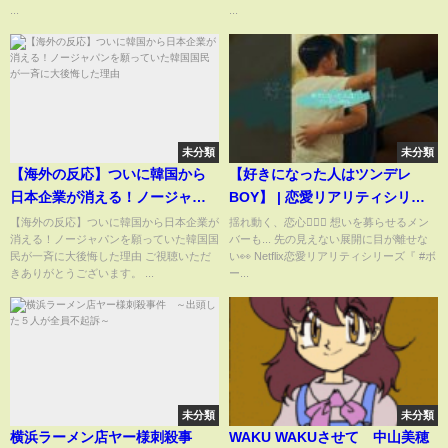
のミュージックビデオダンスVer.
イドルとして自覚に欠ける行
...
...
を公開します?⛵️ #日向坂46_足
動」
の小指を箪笥の角にぶつけた #日
向坂46
未分類
未分類
【海外の反応】ついに韓国から
【好きになった人はツンデレ
日本企業が消える！ノージャパ
BOY】 | 恋愛リアリティシリー
ンを願っていた韓国国民が一斉
ズ 『ボーイフレンド』| Netflix
【海外の反応】ついに韓国から日本企業が
揺れ動く、恋心👨‍❤️‍👨 想いを募らせるメン
消える！ノージャパンを願っていた韓国国
バーも... 先の見えない展開に目が離せな
に大後悔した理由
Japan
民が一斉に大後悔した理由 ご視聴いただ
い👀 Netflix恋愛リアリティシリーズ『 #ボ
きありがとうございます。 ...
ー...
未分類
未分類
横浜ラーメン店ヤー様刺殺事
WAKU WAKUさせて 中山美穂