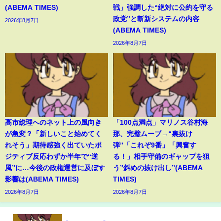
(ABEMA TIMES)
戦」強調した“絶対に公約を守る
政党”と斬新システムの内容
2026年8月7日
(ABEMA TIMES)
2026年8月7日
高市総理へのネット上の風向き
「100点満点」マリノス谷村海
が急変？「新しいこと始めてく
那、完璧ムーブ→“裏抜け
れそう」期待感強く出ていたポ
弾”「これぞ9番」「興奮す
ジティブ反応わずか半年で“逆
る！」相手守備のギャップを狙
風”に…今後の政権運営に及ぼす
う”斜めの抜け出し”(ABEMA
影響は(ABEMA TIMES)
TIMES)
2026年8月7日
2026年8月7日