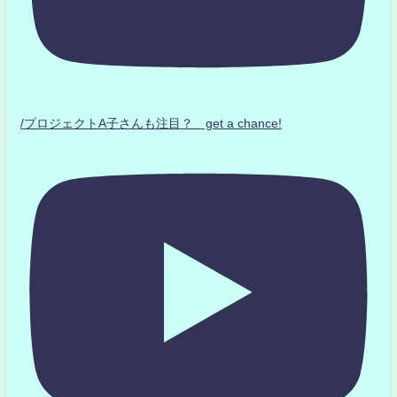
/プロジェクトA子さんも注目？ get a chance!