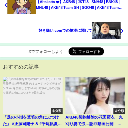
【Aitakatta ❤️】AKB48 | JKT48 | SNH48 | BNK48 |
MNL48 | AKB48 Team SH | SGO48 | AKB48 Team
TP | CGM48
好き嫌い.comでの憶測に関して
Xでフォローしよう
おすすめの記事
未分類
未分類
「足の小指を箪笥の角にぶつけ
AKB48契約解除の花田藍衣 丸
た」 #正源司陽子 & #平尾帆夏
刈り姿で涙…謝罪動画公開「ア