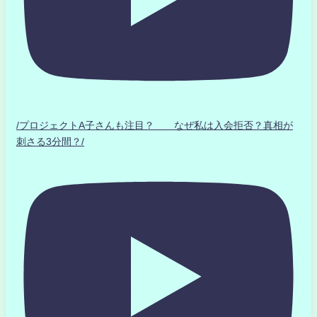
/プロジェクトA子さんも注目？ なぜ私は入会拒否？真相が
刺さる3分間？/