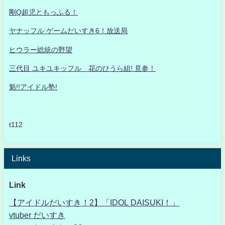
剛Q超児ともっふる！
ヤナッフル ゲームだいすき6！放送局
ヒウラー総統の野望
三代目 ユキユキッフル 花のひうら組! 見参！
魁!!アイドル塾!
t112
Links
Link
【アイドルだいすき！2】「IDOL DAISUKI！」
vtuber だいすき