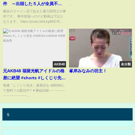
件 ～出頭した５人が全員不起
...
訴～
横浜のラーメン店で起きた暴力団同士の事
件です。 事件現場へのナビ動画は下記と
なります。 https://youtu.be/LkgA8Zr3f...
AKB48
未分類
元AKB48 福留光帆アイドルの格
峯岸みなみの坊主！
差に絶望 #shorts #しくじり先生
...
#ABEMA #AKB48 #内田眞由美
毎週「しくじり先生」最新話を ABEMAに
て無料フル配信中? ▼番組詳細 -------------
--------------------...
s