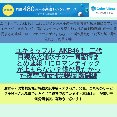
ユキミッフルAKB46！-二代目襲名火浦氷子の一同驚愕まとめ速報にロマンテ
ィックが止まらない？--僕が見たかった夜空！独女批判殺到激闘編--の一同驚
愕まとめ速報にロマンティックが止まらない？-僕の見たかった夜空編--僕の
見たかった星空編-
ユキミッフル--AKB46！--二代
目襲名火浦氷子の一同驚愕ま
とめ速報！にロマンティック
が止まらない？僕が見たかっ
た夜空-独女批判殺到激闘編
腐女子＜お客様皆様が掲載の記事等へアクセス、閲覧、こちらのサービ
スを利用される事でかろうじて運営できています＞本日は足元が悪い中
ご足労頂き誠に有難うございます。