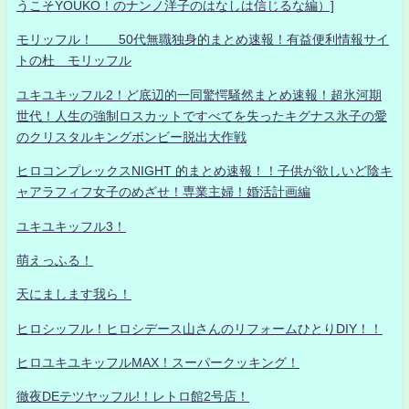
うこそYOUKO！のナンノ洋子のはなしは信じるな編）]
モリッフル！ 50代無職独身的まとめ速報！有益便利情報サイ
トの杜 モリッフル
ユキユキッフル2！ど底辺的一同驚愕騒然まとめ速報！超氷河期
世代！人生の強制ロスカットですべてを失ったキグナス氷子の愛
のクリスタルキングボンビー脱出大作戦
ヒロコンプレックスNIGHT 的まとめ速報！！子供が欲しいど陰キ
ャアラフィフ女子のめざせ！専業主婦！婚活計画編
ユキユキッフル3！
萌えっふる！
天にまします我ら！
ヒロシッフル！ヒロシデース山さんのリフォームひとりDIY！！
ヒロユキユキッフルMAX！スーパークッキング！
徹夜DEテツヤッフル!！レトロ館2号店！