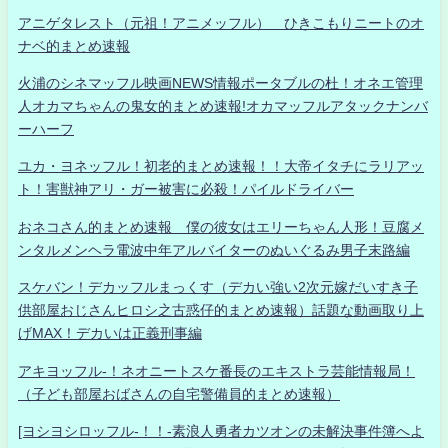
アニゲタレスト（元祖！アニメッフル） ひきこもりニートのオ
ナベ的まとめ速報
火浦のシネマッフル映画NEWS情報ポータブルの杜！オネエ管理
人オカマちゃんの鬼女的まとめ速報!オカマッフルアタックナンバ
ーハーフ
ユカ・ヨネッフル！初老的まとめ速報！！大帝イタチにラリアッ
ト！害獣神アリ・ガー被害に必殺！パイルドライバー
おネコさん的まとめ速報 僕の彼女はエリーちゃん人形！豆腐メ
ンタルメンヘラ電波中年アルバイターのぬいぐるみ男子末路編
スケバン！デカッフルまっくす（デカい強い2次元嫁だいすき子
供部屋おじさんヒロシ之古惑仔的まとめ速報）話題な動画取り上
げMAX！デカいは正義刑事編
アキヨッフル-！ネオニートスケ番長のエキストラ芸能情報局！
（子ども部屋おばさんの自宅警備員的まとめ速報）
[ヨシヨシロッフル-！！-素浪人勇者カツオンの未解決事件簿へよ