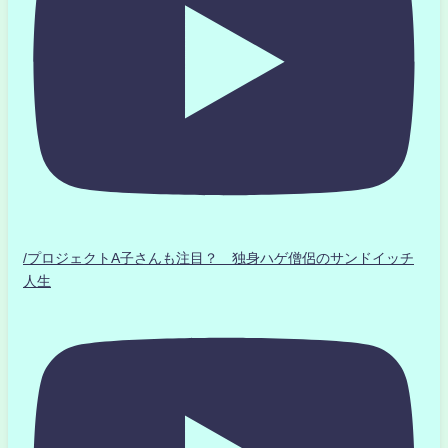
/プロジェクトA子さんも注目？ 独身ハゲ僧侶のサンドイッチ
人生