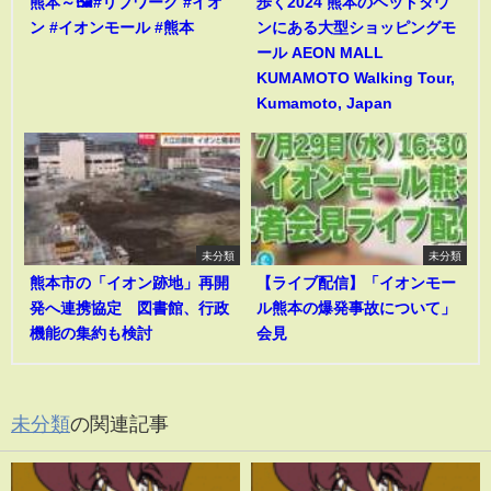
熊本～🖼️#リブワーク #イオ
歩く2024 熊本のベッドタウ
ン #イオンモール #熊本
ンにある大型ショッピングモ
ール AEON MALL
KUMAMOTO Walking Tour,
Kumamoto, Japan
未分類
未分類
熊本市の「イオン跡地」再開
【ライブ配信】「イオンモー
発へ連携協定 図書館、行政
ル熊本の爆発事故について」
機能の集約も検討
会見
未分類
の関連記事