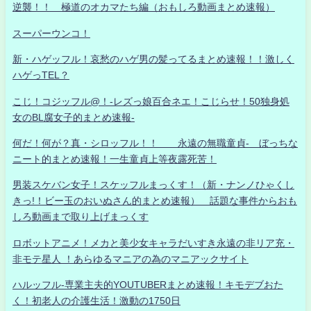
逆襲！！ 極道のオカマたち編（おもしろ動画まとめ速報）
スーパーウンコ！
新・ハゲッフル！哀愁のハゲ男の髪ってるまとめ速報！！激しく
ハゲっTEL？
こじ！コジッフル@！-レズっ娘百合ネエ！こじらせ！50独身処
女のBL腐女子的まとめ速報-
何だ！何が？真・シロッフル！！ 永遠の無職童貞- ぼっちな
ニート的まとめ速報！一生童貞上等夜露死苦！
男装スケバン女子！スケッフルまっくす！（新・ナンノひゃくし
きっ!！ビー玉のおいぬさん的まとめ速報） 話題な事件からおも
しろ動画まで取り上げまっくす
ロボットアニメ！メカと美少女キャラだいすき永遠の非リア充・
非モテ星人 ！あらゆるマニアの為のマニアックサイト
ハルッフル-専業主夫的YOUTUBERまとめ速報！キモデブおた
く！初老人の介護生活！激動の1750日