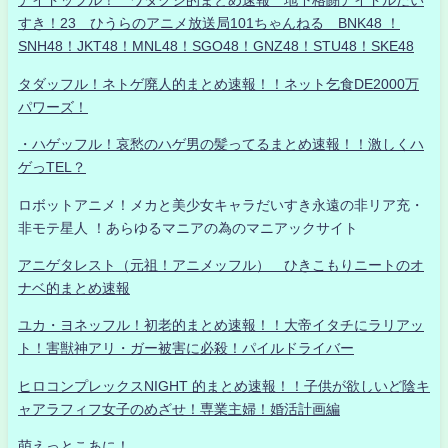
アイドッフル！ ワタクシ的まとめ速報 地下格闘アイドルだい
すき！23 ひうらのアニメ放送局101ちゃんねる BNK48 ！
SNH48！JKT48！MNL48！SGO48！GNZ48！STU48！SKE48
タダッフル！ネトゲ廃人的まとめ速報！！ネット乞食DE2000万
パワーズ！
・ハゲッフル！哀愁のハゲ男の髪ってるまとめ速報！！激しくハ
ゲっTEL？
ロボットアニメ！メカと美少女キャラだいすき永遠の非リア充・
非モテ星人 ！あらゆるマニアの為のマニアックサイト
アニゲタレスト（元祖！アニメッフル） ひきこもりニートのオ
ナベ的まとめ速報
ユカ・ヨネッフル！初老的まとめ速報！！大帝イタチにラリアッ
ト！害獣神アリ・ガー被害に必殺！パイルドライバー
ヒロコンプレックスNIGHT 的まとめ速報！！子供が欲しいど陰キ
ャアラフィフ女子のめざせ！専業主婦！婚活計画編
萌えっとこあに！