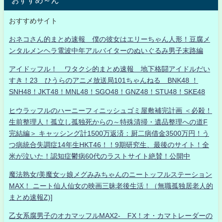
おすすめサイト
おネコさん的まとめ速報 僕の彼女はエリーちゃん人形！豆腐メ
ンタルメンヘラ電波中年アルバイターのぬいぐるみ男子末路編
アイドッフル！ ワタクシ的まとめ速報 地下格闘アイドルだい
すき！23 ひうらのアニメ放送局101ちゃんねる BNK48 ！
SNH48！JKT48！MNL48！SGO48！GNZ48！STU48！SKE48
ヒウラッフルのハーニーフィニッシュゴミ屋敷補完計画 ＜必殺！
生前整理人！孤立し孤独死からの～特殊清掃・遺品整理への道F
完結編＞ キャッシング計1500万返済：厨二病借金3500万円！う
つ病統合失調症14年生HKT46！！9期研究生、最後のサイト！全
米が泣いた！認知症鬱病60代のラストサイト絶賛！公開中
魔法熟女/美魔女ッ娘メグみみちゃんのニートッフルステーション
MAX！ ニート仙人仙女の映画三昧老後生活！（無職孤独居老人的
まとめ速報Z)]
乙女系腐男子のオカマッフルMAX2- FX！オ・カマトレーダーの