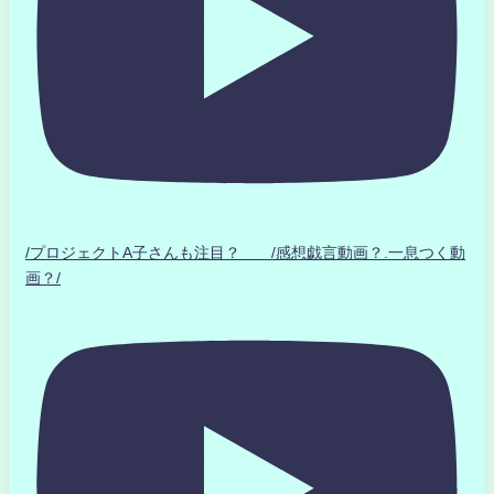
/プロジェクトA子さんも注目？ /感想戯言動画？.一息つく動
画？/