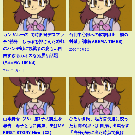
カンガルーの“同時多発デスマッ
台北中心部への攻撃阻止「橋の
チ”勃発！しっぽを押さえた2対1
封鎖」訓練(ABEMA TIMES)
のハンデ戦に観戦者の姿も…自
2026年8月7日
由すぎるカオスな光景が話題
(ABEMA TIMES)
2026年8月7日
山本舞香（28） 第1子の誕生を
ひろゆき氏、地方首長選に絞っ
報告「母子ともに健康」夫はMY
た新党の狙いは 自身は出馬せず
FIRST STORY Hiro（32）
「自分が表に出た時点で負け