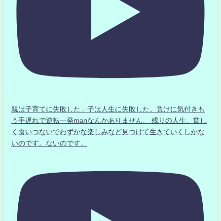
親は子育てに失敗した」子は人生に失敗した。負けに気付きも
う手遅れで逆転一発manなんかありません、 残りの人生、貧し
く食いつないでわずかな楽しみなど見つけて生きていくしかな
いのです。ないのです。