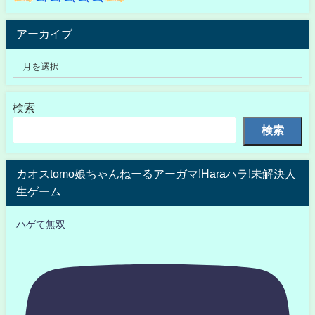
アーカイブ
検索
検索
カオスtomo娘ちゃんねーるアーガマ!Haraハラ!未解決人
生ゲーム
ハゲて無双