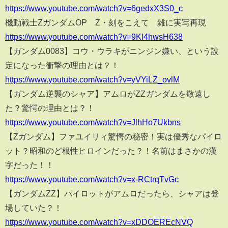
https://www.youtube.com/watch?v=6gedxX3S0_c
機動戦士ZガンダムOP Z・刻をこえて 雑に実写再現
https://www.youtube.com/watch?v=9Kl4hwsH638
【ガンダム0083】コウ・ウラキがニンジン嫌い、という設
定になった衝撃の理由とは？！
https://www.youtube.com/watch?v=yVYiLZ_ovlM
【ガンダム逆襲のシャア】アムロがZZガンダムを敬遠し
た？驚愕の理由とは？！
https://www.youtube.com/watch?v=JlhHo7Ukbns
【Zガンダム】ファユイリィ驚愕の秘密！実は優秀なパイロ
ット？昭和のど根性ヒロインだった？！名前はまさかの漢
字だった！！
https://www.youtube.com/watch?v=x-RCtrqTvGc
【ガンダムZZ】パイロットがアムロだったら、シャアは登
場していた？！
https://www.youtube.com/watch?v=xDDOEREcNVQ