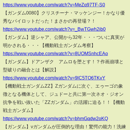
https://www.youtube.com/watch?v=MeZq97TF-S0
【ガンダム0080】クリスチーナ・マッケンジー！かなり優
秀なパイロットだった！まさかの再登場？！
https://www.youtube.com/watch?v=_BwTGwh2ib0
【ガンダム】逆シャア、公開から32年・・・ついに真実が
明かされる・・・【機動戦士ガンダム考察】
https://www.youtube.com/watch?v=8UOMSnhcEAo
【ガンダム】ドアンザク アムロを堕とす！？作画崩壊と
型破りの融合とは【解説】
https://www.youtube.com/watch?v=9lC5TO6TKvY
【機動戦士ガンダムΖΖ】Zガンダムに次ぐ、エゥーゴの象
徴となる機体として、ジュドーと共に第一次ネオ・ジオン
抗争を戦い抜いた「ΖΖガンダム」の活躍に迫る！！【機動
戦士ガンダム】
https://www.youtube.com/watch?v=bhmGqdw2oKQ
【ガンダム】νガンダムが圧倒的な理由！驚愕の能力！洗練