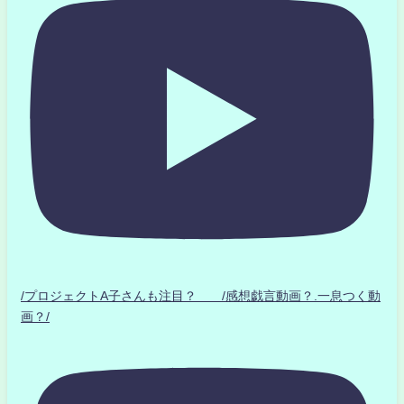
/プロジェクトA子さんも注目？ /感想戯言動画？.一息つく動
画？/