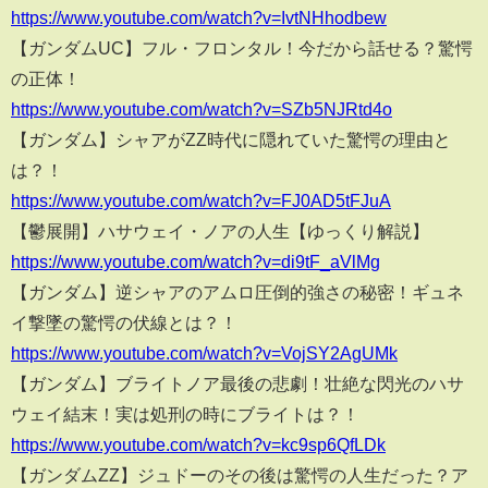
https://www.youtube.com/watch?v=IvtNHhodbew
【ガンダムUC】フル・フロンタル！今だから話せる？驚愕
の正体！
https://www.youtube.com/watch?v=SZb5NJRtd4o
【ガンダム】シャアがZZ時代に隠れていた驚愕の理由と
は？！
https://www.youtube.com/watch?v=FJ0AD5tFJuA
【鬱展開】ハサウェイ・ノアの人生【ゆっくり解説】
https://www.youtube.com/watch?v=di9tF_aVlMg
【ガンダム】逆シャアのアムロ圧倒的強さの秘密！ギュネ
イ撃墜の驚愕の伏線とは？！
https://www.youtube.com/watch?v=VojSY2AgUMk
【ガンダム】ブライトノア最後の悲劇！壮絶な閃光のハサ
ウェイ結末！実は処刑の時にブライトは？！
https://www.youtube.com/watch?v=kc9sp6QfLDk
【ガンダムZZ】ジュドーのその後は驚愕の人生だった？ア