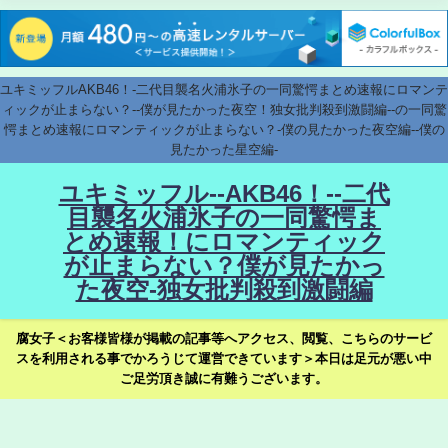
ユキミッフルAKB46！-二代目襲名火浦氷子の一同驚愕まとめ速報にロマンテ
ィックが止まらない？--僕が見たかった夜空！独女批判殺到激闘編--の一同驚
愕まとめ速報にロマンティックが止まらない？-僕の見たかった夜空編--僕の
見たかった星空編-
ユキミッフル--AKB46！--二代
目襲名火浦氷子の一同驚愕ま
とめ速報！にロマンティック
が止まらない？僕が見たかっ
た夜空-独女批判殺到激闘編
腐女子＜お客様皆様が掲載の記事等へアクセス、閲覧、こちらのサービ
スを利用される事でかろうじて運営できています＞本日は足元が悪い中
ご足労頂き誠に有難うございます。