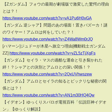
【Zガンダム】フォウの最期が劇場版で激変した驚愕の理由
とは？！
https://www.youtube.com/watch?v=vA1Pu6H0vGA
【ガンダム 逆シャア】問題のあの場面！置きバズーカ！謎
のワイヤー！アムロは何をしていた？！
https://www.youtube.com/watch?v=Z4Wa8Wm0rJQ
[ハマーン]ジュドーが木星へ旅立つ理由[機動戦士ガンダム
ZZ]
https://www.youtube.com/watch?v=yZL5zTjXgFs
【ガンダム】セイラ・マスの過酷な運命と引き裂かれた
絆！？シャアとの決別とアムロとの深い関係！？
https://www.youtube.com/watch?v=2QxUVhwszew
【ガンダム】アムロとセイラの知るとビックリな秘密の関
係とは？！
https://www.youtube.com/watch?v=AN1m30HQ4Qw
【イデオン】ゆっくりスパロボ電視百科「伝説巨神イデオ
ン」【ゆっくり解説】