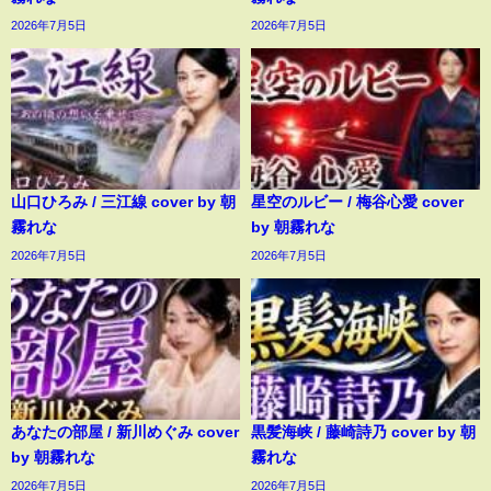
2026年7月5日
2026年7月5日
山口ひろみ / 三江線 cover by 朝
星空のルビー / 梅谷心愛 cover
霧れな
by 朝霧れな
2026年7月5日
2026年7月5日
あなたの部屋 / 新川めぐみ cover
黒髪海峡 / 藤崎詩乃 cover by 朝
by 朝霧れな
霧れな
2026年7月5日
2026年7月5日