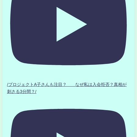
/プロジェクトA子さんも注目？ なぜ私は入会拒否？真相が
刺さる3分間？/