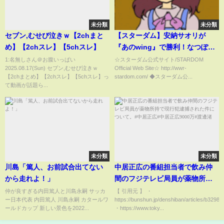
未分類
未分類
セブン,むせび泣きｗ【2chまと
【スターダム】安納サオリが
め】【2chスレ】【5chスレ】
『あのwing』で勝利！なつぽい
＆安納サオリ vs 月山和香＆梨杏
1:名無しさん＠お腹いっぱい
☆スターダム公式サイト/STARDOM
2025.08.17(Sun) セブン,むせび泣きｗ
Official Web Site☆ http://wwr-
試合ハイライト タッグリーグ公
【2chまとめ】【2chスレ】【5chスレ】っ
stardom.com/ ◆スターダム公...
式戦！-11.30栃木・下野大会-
て動画が話題ら...
【STARDOM】
未分類
未分類
川島「篤人、お前試合出てない
中居正広の番組担当者で飲み仲
から走れよ！」
間のフジテレビ局員が薬物所持
で現行犯逮捕された件につい
仲が良すぎる内田篤人と川島永嗣 サッカ
【 引用元 】 ・
ー日本代表 内田篤人 川島永嗣 カタールワ
https://bunshun.jp/denshiban/articles/b3298
て。#中居正広#中居正広9000万
ールドカップ 新しい景色を2022...
・https://www.toky...
#渡邊渚