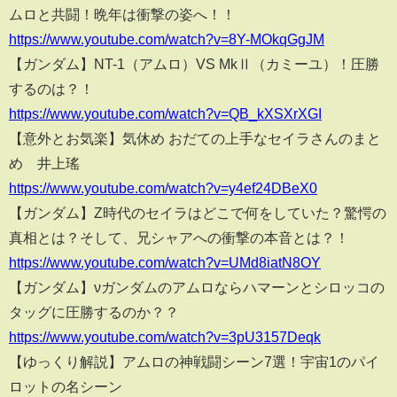
ムロと共闘！晩年は衝撃の姿へ！！
https://www.youtube.com/watch?v=8Y-MOkqGgJM
【ガンダム】NT-1（アムロ）VS MkⅡ（カミーユ）！圧勝
するのは？！
https://www.youtube.com/watch?v=QB_kXSXrXGI
【意外とお気楽】気休め おだての上手なセイラさんのまと
め 井上瑤
https://www.youtube.com/watch?v=y4ef24DBeX0
【ガンダム】Z時代のセイラはどこで何をしていた？驚愕の
真相とは？そして、兄シャアへの衝撃の本音とは？！
https://www.youtube.com/watch?v=UMd8iatN8OY
【ガンダム】νガンダムのアムロならハマーンとシロッコの
タッグに圧勝するのか？？
https://www.youtube.com/watch?v=3pU3157Deqk
【ゆっくり解説】アムロの神戦闘シーン7選！宇宙1のパイ
ロットの名シーン