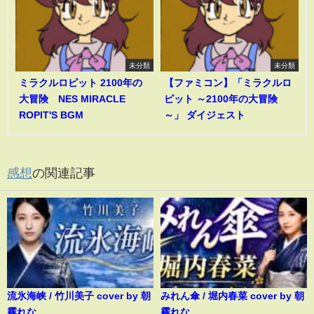
未分類
未分類
ミラクルロピット 2100年の
【ファミコン】「ミラクルロ
大冒険 NES MIRACLE
ピット ～2100年の大冒険
ROPIT'S BGM
～」 ダイジェスト
感想
の関連記事
流氷海峡 / 竹川美子 cover by 朝
みれん傘 / 堀内春菜 cover by 朝
霧れな
霧れな