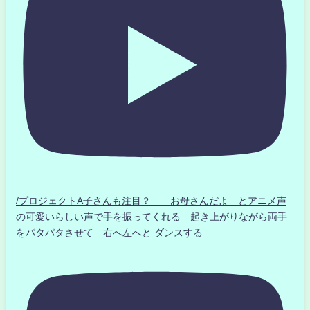
/プロジェクトA子さんも注目？ お母さんだよ とアニメ声
の可愛いらしい声で手を振ってくれる 起き上がりながら両手
をパタパタさせて 右へ左へと ダンスする