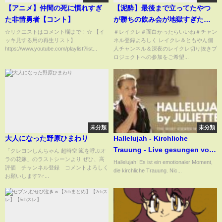
【アニメ】仲間の死に慣れすぎ
【泥酔】最後まで立ってたやつ
た非情勇者【コント】
が勝ちの飲み会が地獄すぎた
wwww【酒強い王】
☆リクエストはコメント欄まで！☆ 【イ
＃レイクレ＃面白かったらいいね＃チャン
ッキ見する用の再生リスト】
ネル登録よろしく レイクレ＆ともやん個
https://www.youtube.com/playlist?list...
人チャンネル＆深夜のレイクレ切り抜きプ
ロジェクトへの参加をご希望...
未分類
未分類
大人になった野原ひまわり
Hallelujah - Kirchliche
Trauung - Live gesungen von
「クレヨンしんちゃん 超時空!嵐を呼ぶオ
ラの花嫁」のラストシーンより ぜひ、高
JULIETTE / #hallelujah
Hallelujah! Es ist ein emotionaler Moment,
評価 チャンネル登録 コメントよろしく
die kirchliche Trauung. Nic...
#wedding #love
お願いします?‍♂️...