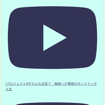
/プロジェクトA子さんも注目？ 独身ハゲ僧侶のサンドイッチ
人生