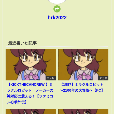
hrk2022
最近書いた記事
未分類
未分類
【KICKTHECANCREW 】ミ
【1987】ミラクルロピット
ラクルロピット メーカーの
〜2100年の大冒険〜【FC】
神対応に震える！【ファミコ
ン心拳外伝】