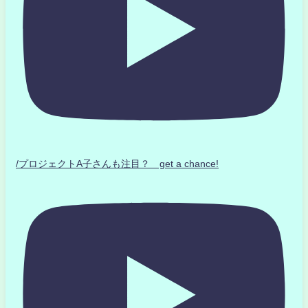
/プロジェクトA子さんも注目？ get a chance!