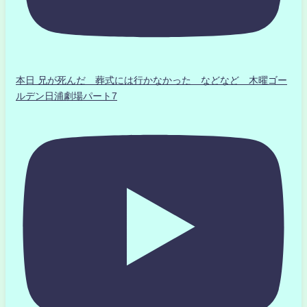
本日 兄が死んだ 葬式には行かなかった などなど 木曜ゴー
ルデン日浦劇場パート7