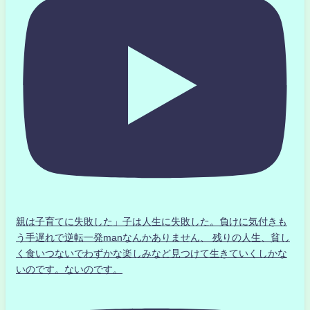
親は子育てに失敗した」子は人生に失敗した。負けに気付きも
う手遅れで逆転一発manなんかありません、 残りの人生、貧し
く食いつないでわずかな楽しみなど見つけて生きていくしかな
いのです。ないのです。