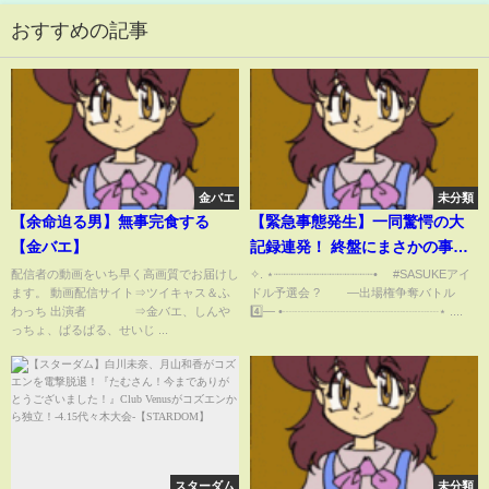
おすすめの記事
金バエ
未分類
【余命迫る男】無事完食する
【緊急事態発生】一同驚愕の大
【金バエ】
記録連発！ 終盤にまさかの事態
が！？ 【SASUKEアイドル予選
配信者の動画をいち早く高画質でお届けし
✧. ⋆┈┈┈┈┈┈┈┈┈┈┈┈┈• #SASUKEアイ
ます。 動画配信サイト⇒ツイキャス＆ふ
ドル予選会 ? ―出場権争奪バトル
会＃４】
わっち 出演者 ⇒金バエ、しんや
4️⃣― •┈┈┈┈┈┈┈┈┈┈┈┈┈⋆ ....
っちょ、ぱるぱる、せいじ ...
スターダム
未分類