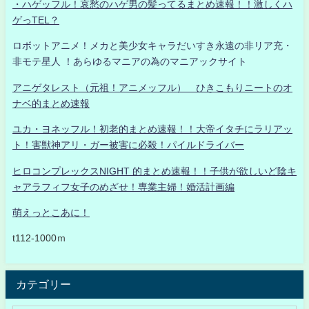
・ハゲッフル！哀愁のハゲ男の髪ってるまとめ速報！！激しくハ
ゲっTEL？
ロボットアニメ！メカと美少女キャラだいすき永遠の非リア充・
非モテ星人 ！あらゆるマニアの為のマニアックサイト
アニゲタレスト（元祖！アニメッフル） ひきこもりニートのオ
ナベ的まとめ速報
ユカ・ヨネッフル！初老的まとめ速報！！大帝イタチにラリアッ
ト！害獣神アリ・ガー被害に必殺！パイルドライバー
ヒロコンプレックスNIGHT 的まとめ速報！！子供が欲しいど陰キ
ャアラフィフ女子のめざせ！専業主婦！婚活計画編
萌えっとこあに！
t112-1000ｍ
カテゴリー