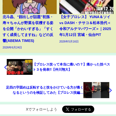
北斗晶、“顔出しが話題”初孫・
【女子プロレス】 YUNA＆ソイ
寿々ちゃんが野菜を収穫する姿
vs DASH・チサコ＆松本浩代＜
を公開「かわいすぎる」「すく
令和アルテマパワーズ＞｜2025
すく成長してますね」などの反
年1月12日 宮城・仙台PIT
響(ABEMA TIMES)
2026年5月16日
2026年6月24日
【プロレス技って本当に痛いの？】痛かった技ベス
ト３を発表!!【仲川翔大】
足四の字固めは反転すると技をかけている方が痛く
なるというのを検証してみた【プロレス技編】
#Shorts
Xでフォローしよう