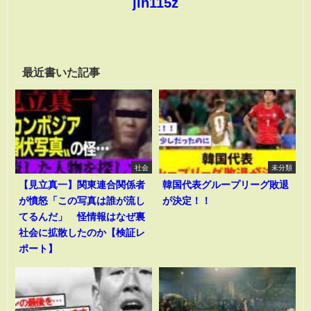
jin115z
最近書いた記事
社会
未分類
【見立真一】関東連合関係者
韓国代表グループリーグ敗退
が憤怒「この写真は誰が流し
が決定！！
てるんだ」 怪情報はなぜ裏
社会に拡散したのか【検証レ
ポート】