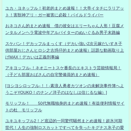
ユカ・ヨネッフル！初老的まとめ速報！！大帝イタチにラリアッ
ト！害獣神アリ・ガー被害に必殺！パイルドライバー
おネコさん的まとめ速報 僕の彼女はエリーちゃん人形！豆腐メ
ンタルメンヘラ電波中年アルバイターのぬいぐるみ男子末路編
スケバン！デカッフルまっくす（デカい強い2次元嫁だいすき子
供部屋おじさんヒロシ之古惑仔的まとめ速報）話題な動画取り上
げMAX！デカいは正義刑事編
アキヨッフル-！ネオニートスケ番長のエキストラ芸能情報局！
（子ども部屋おばさんの自宅警備員的まとめ速報）
[ヨシヨシロッフル-！！-素浪人勇者カツオンの未解決事件簿へよ
うこそYOUKO！のナンノ洋子のはなしは信じるな編）]
モリッフル！ 50代無職独身的まとめ速報！有益便利情報サイ
トの杜 モリッフル
ユキユキッフル2！ど底辺的一同驚愕騒然まとめ速報！超氷河期
世代！人生の強制ロスカットですべてを失ったキグナス氷子の愛