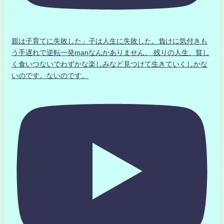
親は子育てに失敗した」子は人生に失敗した。負けに気付きも
う手遅れで逆転一発manなんかありません、 残りの人生、貧し
く食いつないでわずかな楽しみなど見つけて生きていくしかな
いのです。ないのです。