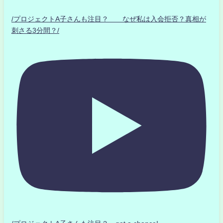
/プロジェクトA子さんも注目？ なぜ私は入会拒否？真相が
刺さる3分間？/