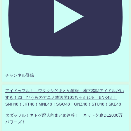
チャンネル登録
アイドッフル！ ワタクシ的まとめ速報 地下格闘アイドルだい
すき！23 ひうらのアニメ放送局101ちゃんねる BNK48 ！
SNH48！JKT48！MNL48！SGO48！GNZ48！STU48！SKE48
タダッフル！ネトゲ廃人的まとめ速報！！ネット乞食DE2000万
パワーズ！