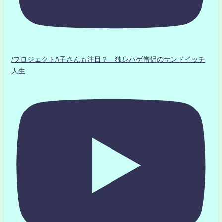
/プロジェクトA子さんも注目？ 独身ハゲ僧侶のサンドイッチ
人生