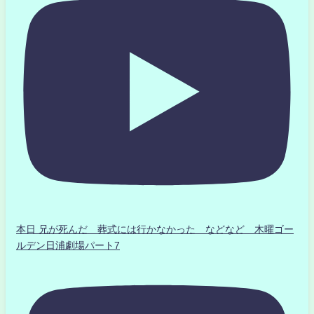
本日 兄が死んだ 葬式には行かなかった などなど 木曜ゴー
ルデン日浦劇場パート7