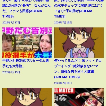
珍しい“驚愕”の投げで物言い協
誠、おねだりが裏目…NOAH丸藤
議は3分超の“長考”「なんだなん
の水平チョップに悶絶 胸には“く
だ」ファンも困惑(ABEMA
っきり”手の跡が(ABEMA
TIMES)
TIMES)
2026年7月17日
2026年7月15日
中野たむ告別式でスターダム選
何やってるんだ！ 米マットで大
手たち大号泣。
ブーイング “絶対放さない”マ
ン、屈強な男を次々と蹂躙
2026年7月13日
(ABEMA TIMES)
2026年7月11日