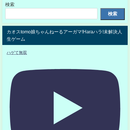
検索
検索
カオスtomo娘ちゃんねーるアーガマ!Haraハラ!未解決人
生ゲーム
ハゲて無双