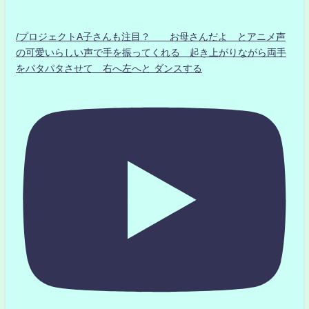
/プロジェクトA子さんも注目？ お母さんだよ とアニメ声
の可愛いらしい声で手を振ってくれる 起き上がりながら両手
をパタパタさせて 右へ左へと ダンスする