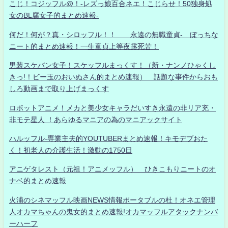
こじ！コジッフル@！-レズっ娘百合ネエ！こじらせ！50独身処
女のBL腐女子的まとめ速報-
何だ！何が？真・シロッフル！！ 永遠の無職童貞- ぼっちな
ニート的まとめ速報！一生童貞上等夜露死苦！
男装スケバン女子！スケッフルまっくす！（新・ナンノひゃくし
きっ!！ビー玉のおいぬさん的まとめ速報） 話題な事件からおも
しろ動画まで取り上げまっくす
ロボットアニメ！メカと美少女キャラだいすき永遠の非リア充・
非モテ星人 ！あらゆるマニアの為のマニアックサイト
ハルッフル-専業主夫的YOUTUBERまとめ速報！キモデブおた
く！初老人の介護生活！激動の1750日
アニゲタレスト（元祖！アニメッフル） ひきこもりニートのオ
ナベ的まとめ速報
火浦のシネマッフル映画NEWS情報ポータブルの杜！オネエ管理
人オカマちゃんの鬼女的まとめ速報!オカマッフルアタックナンバ
ーハーフ