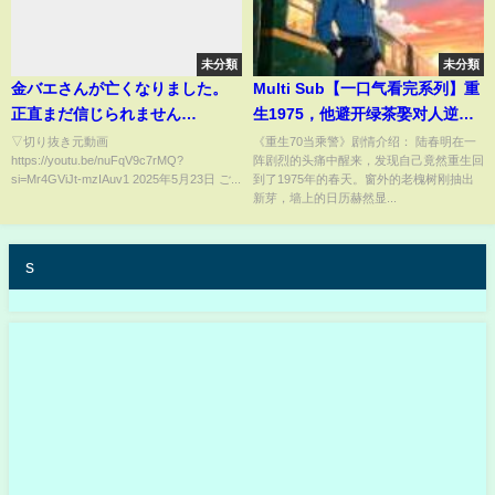
未分類
未分類
金バエさんが亡くなりました。
Multi Sub【一口气看完系列】重
正直まだ信じられません…
生1975，他避开绿茶娶对人逆袭
人生! #沙雕动画 | 重生70当乘警
▽切り抜き元動画
《重生70当乘警》剧情介绍： 陆春明在一
https://youtu.be/nuFqV9c7rMQ?
阵剧烈的头痛中醒来，发现自己竟然重生回
si=Mr4GViJt-mzIAuv1 2025年5月23日 ご...
到了1975年的春天。窗外的老槐树刚抽出
新芽，墙上的日历赫然显...
s