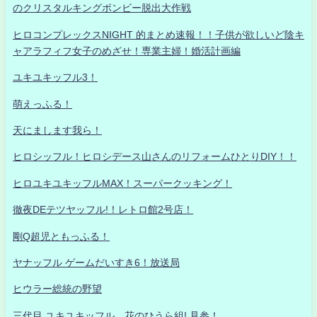
のクリスタルキングボンビー脱出大作戦
ヒロコンプレックスNIGHT 的まとめ速報！！子供が欲しいど陰キ
ャアラフィフ女子のめざせ！専業主婦！婚活計画編
ユキユキッフル3！
萌えっふる！
天にまします我ら！
ヒロシッフル！ヒロシデース山さんのリフォームひとりDIY！！
ヒロユキユキッフルMAX！スーパークッキング！
徹夜DEテツヤッフル!！レトロ館2号店！
剛Q超児ともっふる！
ヤナッフル ゲームだいすき6！放送局
ヒウラー総統の野望
三代目 ユキユキッフル 花のひうら組! 見参！