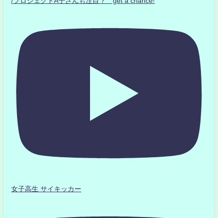
/プロジェクトA子さんも注目？ get a chance!
女子高生 サイキッカー