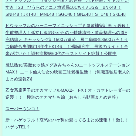
アイドッフル！ ワタクシ的まとめ速報 地下格闘アイドルだい
すき！23 ひうらのアニメ放送局101ちゃんねる BNK48 ！
SNH48！JKT48！MNL48！SGO48！GNZ48！STU48！SKE48
ヒウラッフルのハーニーフィニッシュゴミ屋敷補完計画 ＜必殺！
生前整理人！孤立し孤独死からの～特殊清掃・遺品整理への道F
完結編＞ キャッシング計1500万返済：厨二病借金3500万円！う
つ病統合失調症14年生HKT46！！9期研究生、最後のサイト！全
米が泣いた！認知症鬱病60代のラストサイト絶賛！公開中
魔法熟女/美魔女ッ娘メグみみちゃんのニートッフルステーション
MAX！ ニート仙人仙女の映画三昧老後生活！（無職孤独居老人的
まとめ速報Z)]
乙女系腐男子のオカマッフルMAX2- FX！オ・カマトレーダーの
逆襲！！ 極道のオカマたち編（おもしろ動画まとめ速報）
スーパーウンコ！
新・ハゲッフル！哀愁のハゲ男の髪ってるまとめ速報！！激しく
ハゲっTEL？