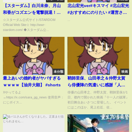
【スターダム】白川未奈、月山
北山宏光ver#キスマイ #北山宏光
和香がコズエンを電撃脱退！
#おすすめにのりたい #運営さん
『たむさん！今までありがとう
大好き
☆スターダム公式サイト/STARDOM
...
Official Web Site☆ http://wwr-
ございました！』Club Venusが
stardom.com/ ◆スターダム公...
コズエンから独立！-4.15代々木
大会-【STARDOM】
未分類
映画
最上あいの婚約者がヤバすぎる
鞘師里保、山田孝之＆仲野太賀
ｗｗｗｗ【油井大顕】 #shorts
ら俳優陣の気遣いに感謝「人見
知りな私を…」 映画『十一人
Xやってるよ
俳優の山田孝之、仲野太賀、鞘師里保が1
→https://x.com/sara_gg_news 使用音声：
日、都内で開かれた映画『十一人の賊軍』
の賊軍』初日舞台挨拶
にじボイス...
初日舞台あいさつに登場した。 イベント
にはこのほか、尾上右近、佐...