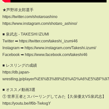
★芦野祥太郎選手
https://twitter.com/shotaroashino
https://www.instagram.com/shotaro_ashino/
■ 泉武志 - TAKESHI IZUMI
Twitter ➡︎ https://twitter.com/takeshi_izumi46
Instagram ➡︎ https://www.instagram.com/Takeshi.izumi/
Facebook ➡︎ https://www.facebook.com/takeshi46
■ レスリングの成績
https://db.japan-
wrestling.jp/player/%E6%B3%89%E6%AD%A6%E5%BF%97
■ オススメ動画3選
① 世界王者とスパーリングしてみた【久保優太VS泉武志】
https://youtu.be/if6b-TwkxgY