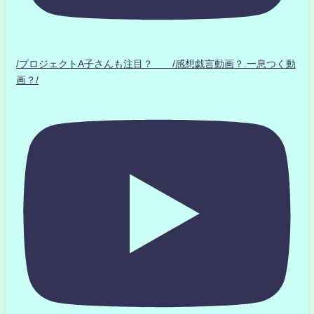
/プロジェクトA子さんも注目？ /感想戯言動画？.一息つく動
画？/