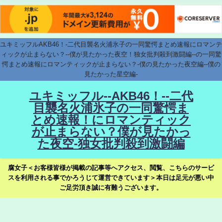
ユキミッフルAKB46！-二代目襲名火浦氷子の一同驚愕まとめ速報にロマンテ
ィックが止まらない？--僕が見たかった夜空！独女批判殺到激闘編--の一同驚
愕まとめ速報にロマンティックが止まらない？-僕の見たかった夜空編--僕の
見たかった星空編-
ユキミッフル--AKB46！--二代
目襲名火浦氷子の一同驚愕ま
とめ速報！にロマンティック
が止まらない？僕が見たかっ
た夜空-独女批判殺到激闘編
腐女子＜お客様皆様が掲載の記事等へアクセス、閲覧、こちらのサービ
スを利用される事でかろうじて運営できています＞本日は足元が悪い中
ご足労頂き誠に有難うございます。