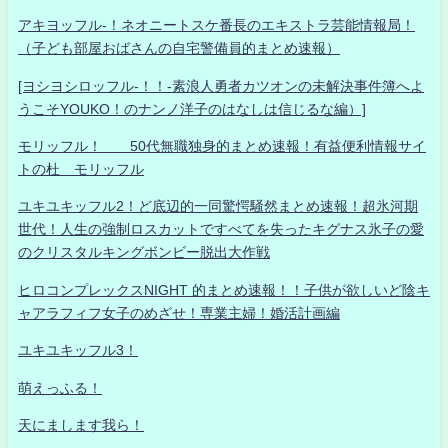
アキヨッフル-！ネオニートスケ番長のエキストラ芸能情報局！
（子ども部屋おばさんの自宅警備員的まとめ速報）
[ヨシヨシロッフル-！！-素浪人勇者カツオンの未解決事件簿へよ
うこそYOUKO！のナンノ洋子のはなしは信じるな編）]
モリッフル！ 50代無職独身的まとめ速報！有益便利情報サイ
トの杜 モリッフル
ユキユキッフル2！ど底辺的一同驚愕騒然まとめ速報！超氷河期
世代！人生の強制ロスカットですべてを失ったキグナス氷子の愛
のクリスタルキングボンビー脱出大作戦
ヒロコンプレックスNIGHT 的まとめ速報！！子供が欲しいど陰キ
ャアラフィフ女子のめざせ！専業主婦！婚活計画編
ユキユキッフル3！
萌えっふる！
天にまします我ら！