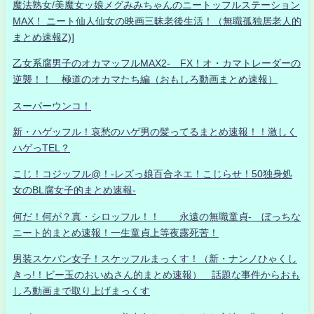
魔法熟女/美魔女ッ娘メグみみちゃんのニートッフルステーション
MAX！ ニート仙人仙女の映画三昧老後生活！（無職孤独居老人的
まとめ速報Z)]
乙女系腐男子のオカマッフルMAX2- FX！オ・カマトレーダーの
逆襲！！ 極道のオカマたち編（おもしろ動画まとめ速報）
スーパーウンコ！
新・ハゲッフル！哀愁のハゲ男の髪ってるまとめ速報！！激しく
ハゲっTEL？
こじ！コジッフル@！-レズっ娘百合ネエ！こじらせ！50独身処
女のBL腐女子的まとめ速報-
何だ！何が？真・シロッフル！！ 永遠の無職童貞- ぼっちな
ニート的まとめ速報！一生童貞上等夜露死苦！
男装スケバン女子！スケッフルまっくす！（新・ナンノひゃくし
きっ!！ビー玉のおいぬさん的まとめ速報） 話題な事件からおも
しろ動画まで取り上げまっくす