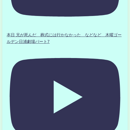
本日 兄が死んだ 葬式には行かなかった などなど 木曜ゴー
ルデン日浦劇場パート7