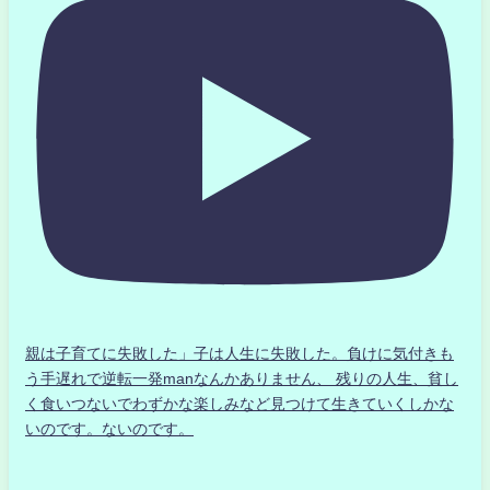
親は子育てに失敗した」子は人生に失敗した。負けに気付きも
う手遅れで逆転一発manなんかありません、 残りの人生、貧し
く食いつないでわずかな楽しみなど見つけて生きていくしかな
いのです。ないのです。