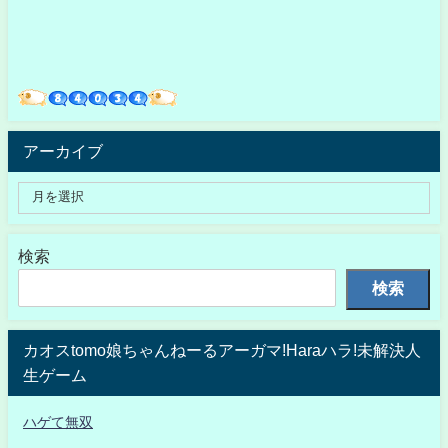
アーカイブ
検索
検索
カオスtomo娘ちゃんねーるアーガマ!Haraハラ!未解決人
生ゲーム
ハゲて無双