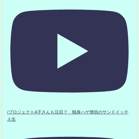
/プロジェクトA子さんも注目？ 独身ハゲ僧侶のサンドイッチ
人生