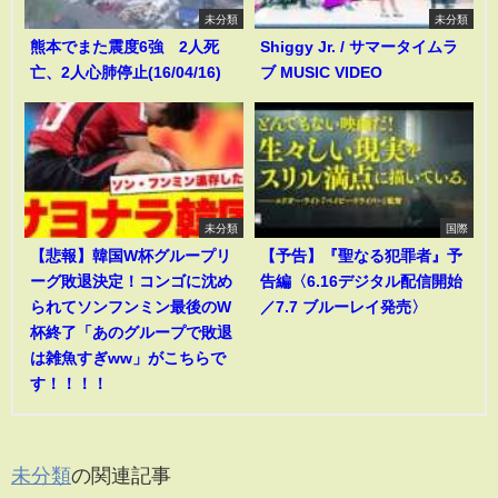
未分類
未分類
熊本でまた震度6強 2人死
Shiggy Jr. / サマータイムラ
亡、2人心肺停止(16/04/16)
ブ MUSIC VIDEO
未分類
国際
【悲報】韓国W杯グループリ
【予告】『聖なる犯罪者』予
ーグ敗退決定！コンゴに沈め
告編〈6.16デジタル配信開始
られてソンフンミン最後のW
／7.7 ブルーレイ発売〉
杯終了「あのグループで敗退
は雑魚すぎww」がこちらで
す！！！！
未分類
の関連記事