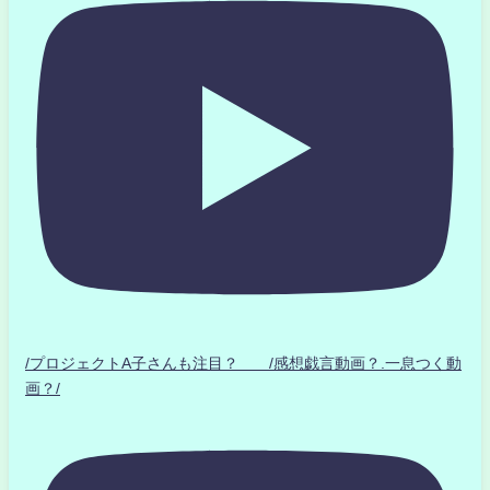
/プロジェクトA子さんも注目？ /感想戯言動画？.一息つく動
画？/