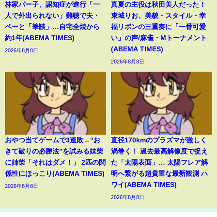
林家パー子、認知症が進行「一
真夏の主役は秋田美人だった！
人で外出られない」難聴で夫・
東城りお、美貌・スタイル・幸
ペーと「筆談」…自宅全焼から
福リボンの三重奏に「一番可愛
約1年(ABEMA TIMES)
い」の声/麻雀・Mトーナメント
(ABEMA TIMES)
2026年8月8日
2026年8月8日
おやつ当てゲームで3連敗→“お
直径170kmのプラズマが激しく
きて破りの必勝法”を試みる妹柴
渦巻く！ 過去最高解像度で捉え
に姉柴「それはダメ！」 2匹の関
た「太陽表面」… 太陽フレア解
係性にほっこり(ABEMA TIMES)
明へ繋がる超貴重な最新観測 ハ
ワイ(ABEMA TIMES)
2026年8月8日
2026年8月8日