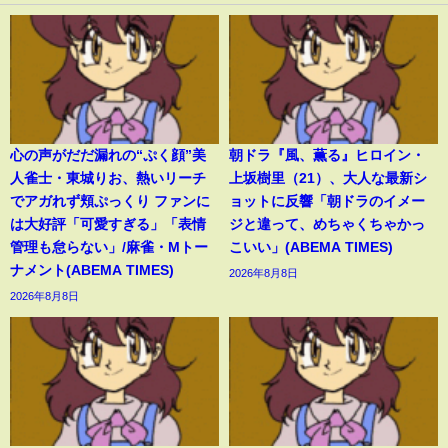
心の声がだだ漏れの“ぷく顔”美
朝ドラ『風、薫る』ヒロイン・
人雀士・東城りお、熱いリーチ
上坂樹里（21）、大人な最新シ
でアガれず頬ぷっくり ファンに
ョットに反響「朝ドラのイメー
は大好評「可愛すぎる」「表情
ジと違って、めちゃくちゃかっ
管理も怠らない」/麻雀・Mトー
こいい」(ABEMA TIMES)
ナメント(ABEMA TIMES)
2026年8月8日
2026年8月8日