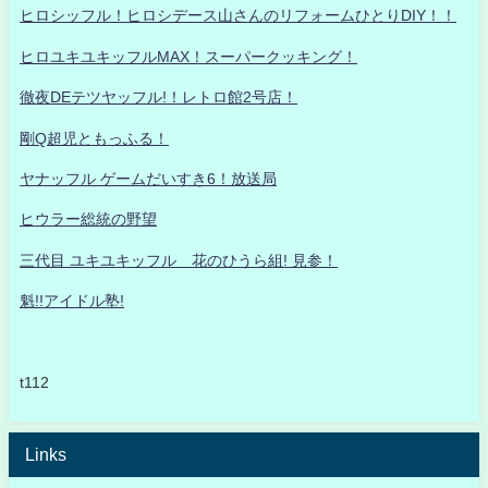
ヒロシッフル！ヒロシデース山さんのリフォームひとりDIY！！
ヒロユキユキッフルMAX！スーパークッキング！
徹夜DEテツヤッフル!！レトロ館2号店！
剛Q超児ともっふる！
ヤナッフル ゲームだいすき6！放送局
ヒウラー総統の野望
三代目 ユキユキッフル 花のひうら組! 見参！
魁!!アイドル塾!
t112
Links