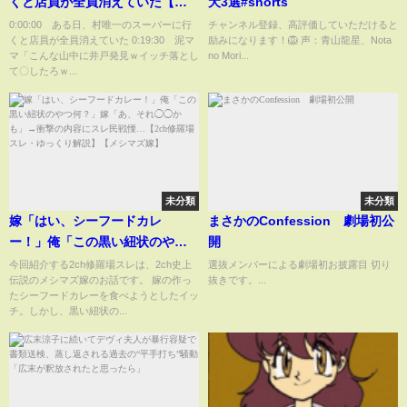
くと店員が全員消えていた【闇
犬3選#shorts
の儀式】【2ch修羅場スレ・ゆっ
0:00:00 ある日、村唯一のスーパーに行
チャンネル登録、高評価していただけると
くと店員が全員消えていた 0:19:30 泥マ
励みになります！🦁 声：青山龍星、Nota
くり解説】
マ「こんな山中に井戸発見ｗイッチ落とし
no Mori...
て〇したろｗ...
未分類
未分類
嫁「はい、シーフードカレ
まさかのConfession 劇場初公
ー！」俺「この黒い紐状のやつ
開
何？」嫁「あ、それ◯◯かも」
今回紹介する2ch修羅場スレは、2ch史上
選抜メンバーによる劇場初お披露目 切り
伝説のメシマズ嫁のお話です。 嫁の作っ
抜きです。...
→衝撃の内容にスレ民戦慄…
たシーフードカレーを食べようとしたイッ
【2ch修羅場スレ・ゆっくり解
チ。しかし、黒い紐状の...
説】​​【メシマズ嫁】