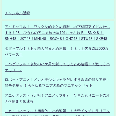
チャンネル登録
アイドッフル！ ワタクシ的まとめ速報 地下格闘アイドルだい
すき！23 ひうらのアニメ放送局101ちゃんねる BNK48 ！
SNH48！JKT48！MNL48！SGO48！GNZ48！STU48！SKE48
タダッフル！ネトゲ廃人的まとめ速報！！ネット乞食DE2000万
パワーズ！
・ハゲッフル！哀愁のハゲ男の髪ってるまとめ速報！！激しくハ
ゲっTEL？
ロボットアニメ！メカと美少女キャラだいすき永遠の非リア充・
非モテ星人 ！あらゆるマニアの為のマニアックサイト
アニゲタレスト（元祖！アニメッフル） ひきこもりニートのオ
ナベ的まとめ速報
ユカ・ヨネッフル！初老的まとめ速報！！大帝イタチにラリアッ