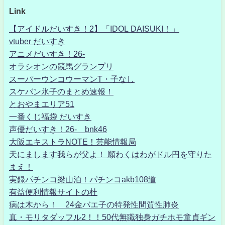
Link
【アイドルだいすき！2】「IDOL DAISUKI！」
vtuber だいすき
アニメだいすき！26-
オラシオンの競馬グランプリ
スーパーウンコウーマンT・子なし
スケバン氷子のまとめ速報！
とおやまエリア51
一番くじ福袋 だいすき
声優だいすき！26- bnk46
大阪エキストラNOTE！芸能情報局
天にまします我らが父よ！ 願わくはわがドル円を守りた
まえ！
実録パチンコ梁山泊！パチンコakb108道
有益便利情報サイトの杜
病は木から！ 24金バエ子の特発性間質性肺炎
真・モリタダッフル2！！50代無職独身ガチホモ童貞ギン