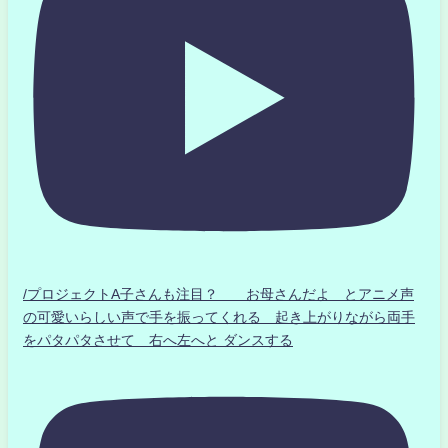
/プロジェクトA子さんも注目？ お母さんだよ とアニメ声
の可愛いらしい声で手を振ってくれる 起き上がりながら両手
をパタパタさせて 右へ左へと ダンスする