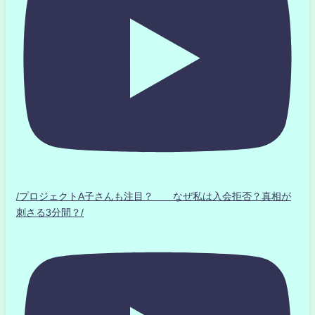
/プロジェクトA子さんも注目？ なぜ私は入会拒否？真相が
刺さる3分間？/