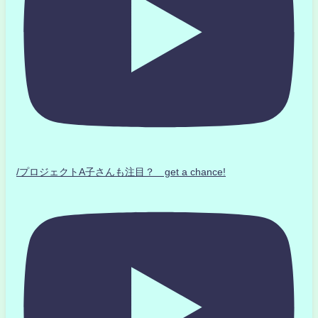
/プロジェクトA子さんも注目？ get a chance!