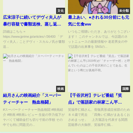
文化
未分類
広末涼子に続いてデヴィ夫人が
最上あい、●される30分前にも元
暴行容疑で書類送検、蒸し返さ
気に乞食ww
れる過去の“平手打ち”騒動「広
詳細はこちら =
いつもご視聴いただき、ありがとうござい
https://www.jprime.jp/articles/-/36400 「デ
ます！ このチャンネルでは、今話題のネ
末が釈放されたと思ったら」
ヴィ夫人」ことデヴィ・スカルノ氏が書類
ットニュースの最新情報や 老若男女の中
送...
で話題の出来事を SNSの...
映画
国際
結月さんの映画紹介「スーパー
【千谷沢村】テレビ番組『笑
ティーチャー 熱血格闘」
点』で落語家の林家こん平
(-2020年)が「チャーザー村」と
#スーパーティーチャー熱血格闘 #映画紹
笑福亭仁鶴さん、骨髄異形成症候群のため
介 #映画 #映画レビュー 生徒の学力低下が
８４歳で死去 「四角い仁鶴がまあるくお
呼んでいたのはこの千谷沢村の
ヤバくて補助金打ち切り寸前の学校 その
さめまっせ」 上方落語を代表する関西
ことである。生家という噂だが
中でも特に問題児の...
芸能界の大御所、笑福亭仁鶴...
真相不明。