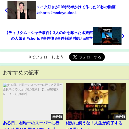
メイク好きが10時間半かけて作った26秒の動画
#shorts #madeyoulook
【ティリクム・シャチ事件】3人の命を奪った水族館
の人気者 #shorts #事件簿 #事件解説 #怖い #雑学
Xでフォローしよう
おすすめの記事
未分類
未分類
ある日、村唯一のスーパーに行
絶対に飼うな！人生が終了する