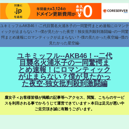
ユキミッフルAKB46！-二代目襲名火浦氷子の一同驚愕まとめ速報にロマンテ
ィックが止まらない？--僕が見たかった夜空！独女批判殺到激闘編--の一同驚
愕まとめ速報にロマンティックが止まらない？-僕の見たかった夜空編--僕の
見たかった星空編-
ユキミッフル--AKB46！--二代
目襲名火浦氷子の一同驚愕ま
とめ速報！にロマンティック
が止まらない？僕が見たかっ
た夜空-独女批判殺到激闘編
腐女子＜お客様皆様が掲載の記事等へアクセス、閲覧、こちらのサービ
スを利用される事でかろうじて運営できています＞本日は足元が悪い中
ご足労頂き誠に有難うございます。