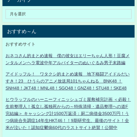
おすすめ～ん
おすすめサイト
おネコさん的まとめ速報 僕の彼女はエリーちゃん人形！豆腐メ
ンタルメンヘラ電波中年アルバイターのぬいぐるみ男子末路編
アイドッフル！ ワタクシ的まとめ速報 地下格闘アイドルだい
すき！23 ひうらのアニメ放送局101ちゃんねる BNK48 ！
SNH48！JKT48！MNL48！SGO48！GNZ48！STU48！SKE48
ヒウラッフルのハーニーフィニッシュゴミ屋敷補完計画 ＜必殺！
生前整理人！孤立し孤独死からの～特殊清掃・遺品整理への道F
完結編＞ キャッシング計1500万返済：厨二病借金3500万円！う
つ病統合失調症14年生HKT46！！9期研究生、最後のサイト！全
米が泣いた！認知症鬱病60代のラストサイト絶賛！公開中