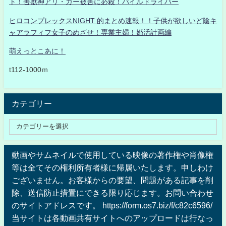
ト！害獣神アリ・ガー被害に必殺！パイルドライバー
ヒロコンプレックスNIGHT 的まとめ速報！！子供が欲しいど陰キ
ャアラフィフ女子のめざせ！専業主婦！婚活計画編
萌えっとこあに！
t112-1000ｍ
カテゴリー
動画やサムネイルで使用している映像の著作権や肖像権
等は全てその権利所有者様に帰属いたします。申しわけ
ございません。お客様からの要望、問題がある記事を削
除、送信防止措置にできる限り応じます。お問い合わせ
のサイトアドレスです。 https://form.os7.biz/f/c82c6596/
当サイトは各動画共有サイトへのアップロードは行なっ