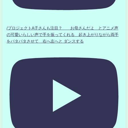
/プロジェクトA子さんも注目？ お母さんだよ とアニメ声
の可愛いらしい声で手を振ってくれる 起き上がりながら両手
をパタパタさせて 右へ左へと ダンスする