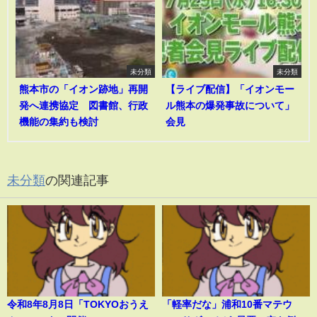
未分類
未分類
熊本市の「イオン跡地」再開
【ライブ配信】「イオンモー
発へ連携協定 図書館、行政
ル熊本の爆発事故について」
機能の集約も検討
会見
未分類
の関連記事
令和8年8月8日「TOKYOおうえ
「軽率だな」浦和10番マテウ