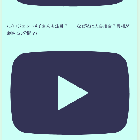
/プロジェクトA子さんも注目？ なぜ私は入会拒否？真相が
刺さる3分間？/