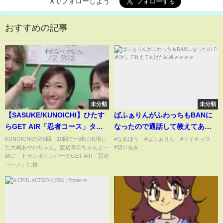
Xでフォローしよう
おすすめの記事
未分類
未分類
【SASUKE/KUNOICHI】ひたす
ばふぁりんがふわっちもBANに
らGET AIR「忍者コース」タイ
なったので通話して教えてあげ
ムアタック
た結果ｗｗｗｗ
KUNOICHIの第9回・10回で一緒に出場し
#なあぼう #ばふぁりん #ツイキャス
た大嶋あやのちゃん、渡辺華奈ちゃんと一
#切り抜き...
緒に、トランポリンパークGET AIR「忍者
コース」に挑...