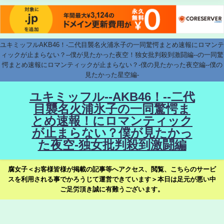
ユキミッフルAKB46！-二代目襲名火浦氷子の一同驚愕まとめ速報にロマンテ
ィックが止まらない？--僕が見たかった夜空！独女批判殺到激闘編--の一同驚
愕まとめ速報にロマンティックが止まらない？-僕の見たかった夜空編--僕の
見たかった星空編-
ユキミッフル--AKB46！--二代
目襲名火浦氷子の一同驚愕ま
とめ速報！にロマンティック
が止まらない？僕が見たかっ
た夜空-独女批判殺到激闘編
腐女子＜お客様皆様が掲載の記事等へアクセス、閲覧、こちらのサービ
スを利用される事でかろうじて運営できています＞本日は足元が悪い中
ご足労頂き誠に有難うございます。