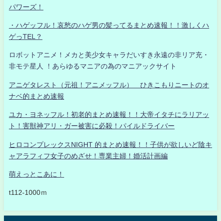
パワーズ！
・ハゲッフル！哀愁のハゲ男の髪ってるまとめ速報！！激しくハ
ゲっTEL？
ロボットアニメ！メカと美少女キャラだいすき永遠の非リア充・
非モテ星人 ！あらゆるマニアの為のマニアックサイト
アニゲタレスト（元祖！アニメッフル） ひきこもりニートのオ
ナベ的まとめ速報
ユカ・ヨネッフル！初老的まとめ速報！！大帝イタチにラリアッ
ト！害獣神アリ・ガー被害に必殺！パイルドライバー
ヒロコンプレックスNIGHT 的まとめ速報！！子供が欲しいど陰キ
ャアラフィフ女子のめざせ！専業主婦！婚活計画編
萌えっとこあに！
t112-1000ｍ