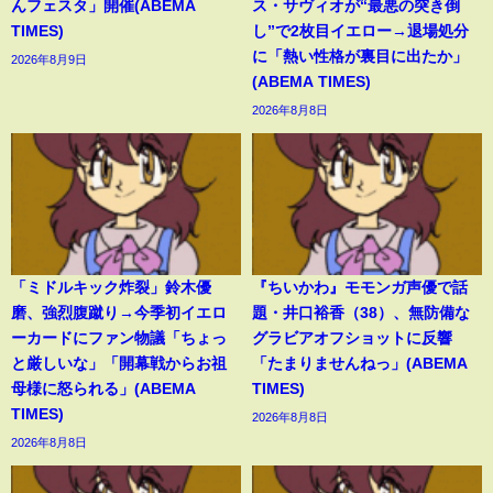
んフェスタ」開催(ABEMA
ス・サヴィオが“最悪の突き倒
TIMES)
し”で2枚目イエロー→退場処分
に「熱い性格が裏目に出たか」
2026年8月9日
(ABEMA TIMES)
2026年8月8日
「ミドルキック炸裂」鈴木優
『ちいかわ』モモンガ声優で話
磨、強烈腹蹴り→今季初イエロ
題・井口裕香（38）、無防備な
ーカードにファン物議「ちょっ
グラビアオフショットに反響
と厳しいな」「開幕戦からお祖
「たまりませんねっ」(ABEMA
母様に怒られる」(ABEMA
TIMES)
TIMES)
2026年8月8日
2026年8月8日