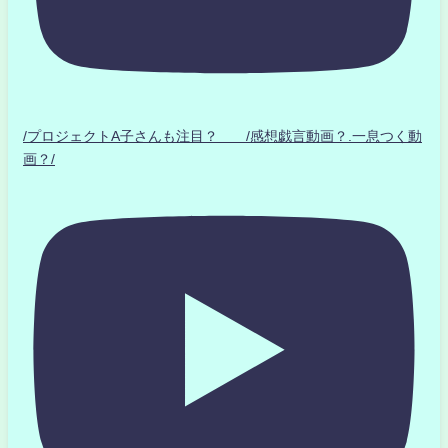
/プロジェクトA子さんも注目？ /感想戯言動画？.一息つく動
画？/