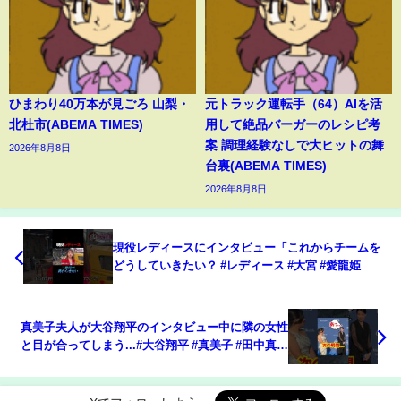
ひまわり40万本が見ごろ 山梨・
元トラック運転手（64）AIを活
北杜市(ABEMA TIMES)
用して絶品バーガーのレシピ考
案 調理経験なしで大ヒットの舞
2026年8月8日
台裏(ABEMA TIMES)
2026年8月8日
現役レディースにインタビュー「これからチームを
どうしていきたい？ #レディース #大宮 #愛龍姫
真美子夫人が大谷翔平のインタビュー中に隣の女性
と目が合ってしまう...#大谷翔平 #真美子 #田中真美
子