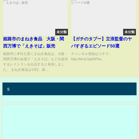
未分類
未分類
姫路市のまねき食品 大阪・関
【ガチのタブー】立浪監督のヤ
西万博で「えきそば」販売
バすぎるエピソード50選
姫路市に本社を置くまねき食品は、大阪・
チャンネル登録はコチラ↓
関西万博の会場で「えきそば」などを提供
http://bit.ly/1ppNPha...
するレストランを出店すると発表しまし
た。 まねき食品は14日、姫...
s