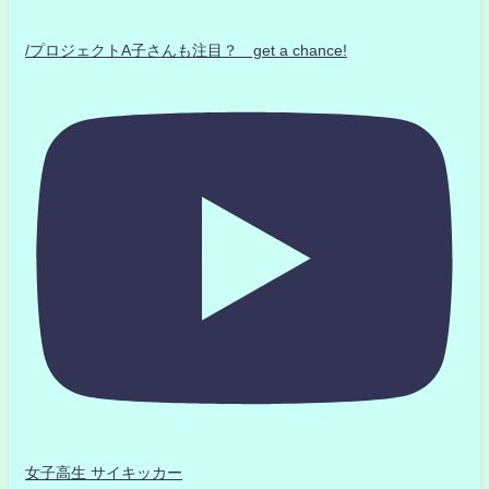
/プロジェクトA子さんも注目？ get a chance!
女子高生 サイキッカー