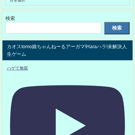
検索
検索
カオスtomo娘ちゃんねーるアーガマ!Haraハラ!未解決人
生ゲーム
ハゲて無双