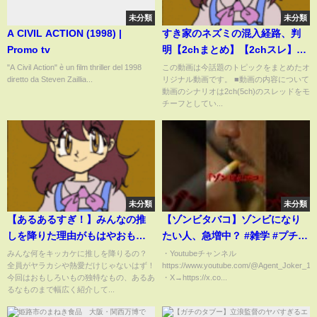
未分類
未分類
A CIVIL ACTION (1998) |
すき家のネズミの混入経路、判
Promo tv
明【2chまとめ】【2chスレ】
【5chスレ】
"A Civil Action" è un film thriller del 1998
この動画は今話題のトピックをまとめたオ
diretto da Steven Zaillia...
リジナル動画です。 ■動画の内容について
動画のシナリオは2ch(5ch)のスレッドをモ
チーフとしてい...
未分類
未分類
【あるあるすぎ！】みんなの推
【ゾンビタバコ】ゾンビになり
しを降りた理由がもはやおもろ
たい人、急増中？ #雑学 #プチ知
いｗｗｗｗ
識 #人間心理 #ゾンビタバコ #社
みんな何をキッカケに推しを降りるの？
・Youtubeチャンネル
全員がヤラカシや熱愛だけじゃないはず！
https://www.youtube.com/@Agent_Joker_10
会問題
今回はおもしろいもの独特なもの、あるあ
・X→https://x.co...
るなものまで幅広く紹介して...