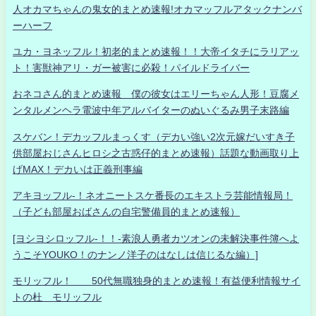
人オカマちゃんの鬼女的まとめ速報!オカマッフルアタックナンバ
ーハーフ
ユカ・ヨネッフル！初老的まとめ速報！！大帝イタチにラリアッ
ト！害獣神アリ・ガー被害に必殺！パイルドライバー
おネコさん的まとめ速報 僕の彼女はエリーちゃん人形！豆腐メ
ンタルメンヘラ電波中年アルバイターのぬいぐるみ男子末路編
スケバン！デカッフルまっくす（デカい強い2次元嫁だいすき子
供部屋おじさんヒロシ之古惑仔的まとめ速報）話題な動画取り上
げMAX！デカいは正義刑事編
アキヨッフル-！ネオニートスケ番長のエキストラ芸能情報局！
（子ども部屋おばさんの自宅警備員的まとめ速報）
[ヨシヨシロッフル-！！-素浪人勇者カツオンの未解決事件簿へよ
うこそYOUKO！のナンノ洋子のはなしは信じるな編）]
モリッフル！ 50代無職独身的まとめ速報！有益便利情報サイ
トの杜 モリッフル