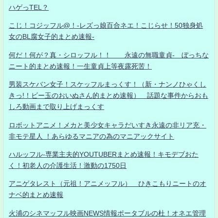
ハゲっTEL？
こじ！コジッフル@！-レズっ娘百合ネエ！こじらせ！50独身処
女のBL腐女子的まとめ速報-
何だ！何が？真・シロッフル！！ 永遠の無職童貞- ぼっちな
ニート的まとめ速報！一生童貞上等夜露死苦！
男装スケバン女子！スケッフルまっくす！（新・ナンノひゃくし
きっ!！ビー玉のおいぬさん的まとめ速報） 話題な事件からおも
しろ動画まで取り上げまっくす
ロボットアニメ！メカと美少女キャラだいすき永遠の非リア充・
非モテ星人 ！あらゆるマニアの為のマニアックサイト
ハルッフル-専業主夫的YOUTUBERまとめ速報！キモデブおた
く！初老人の介護生活！激動の1750日
アニゲタレスト（元祖！アニメッフル） ひきこもりニートのオ
ナベ的まとめ速報
火浦のシネマッフル映画NEWS情報ポータブルの杜！オネエ管理