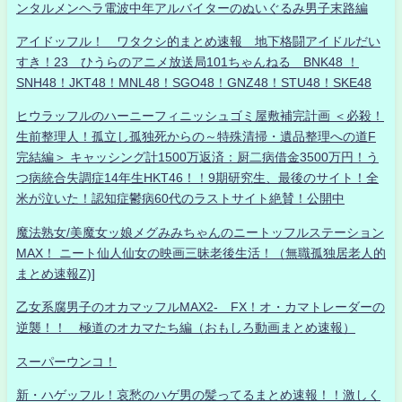
ンタルメンヘラ電波中年アルバイターのぬいぐるみ男子末路編
アイドッフル！ ワタクシ的まとめ速報 地下格闘アイドルだい
すき！23 ひうらのアニメ放送局101ちゃんねる BNK48 ！
SNH48！JKT48！MNL48！SGO48！GNZ48！STU48！SKE48
ヒウラッフルのハーニーフィニッシュゴミ屋敷補完計画 ＜必殺！
生前整理人！孤立し孤独死からの～特殊清掃・遺品整理への道F
完結編＞ キャッシング計1500万返済：厨二病借金3500万円！う
つ病統合失調症14年生HKT46！！9期研究生、最後のサイト！全
米が泣いた！認知症鬱病60代のラストサイト絶賛！公開中
魔法熟女/美魔女ッ娘メグみみちゃんのニートッフルステーション
MAX！ ニート仙人仙女の映画三昧老後生活！（無職孤独居老人的
まとめ速報Z)]
乙女系腐男子のオカマッフルMAX2- FX！オ・カマトレーダーの
逆襲！！ 極道のオカマたち編（おもしろ動画まとめ速報）
スーパーウンコ！
新・ハゲッフル！哀愁のハゲ男の髪ってるまとめ速報！！激しく