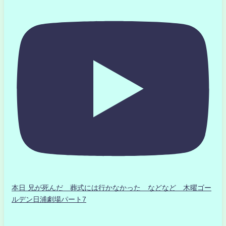
本日 兄が死んだ 葬式には行かなかった などなど 木曜ゴー
ルデン日浦劇場パート7