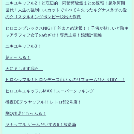
ユキユキッフル2！ど底辺的一同驚愕騒然まとめ速報！超氷河期
世代！人生の強制ロスカットですべてを失ったキグナス氷子の愛
のクリスタルキングボンビー脱出大作戦
ヒロコンプレックスNIGHT 的まとめ速報！！子供が欲しいど陰キ
ャアラフィフ女子のめざせ！専業主婦！婚活計画編
ユキユキッフル3！
萌えっふる！
天にまします我ら！
ヒロシッフル！ヒロシデース山さんのリフォームひとりDIY！！
ヒロユキユキッフルMAX！スーパークッキング！
徹夜DEテツヤッフル!！レトロ館2号店！
剛Q超児ともっふる！
ヤナッフル ゲームだいすき6！放送局