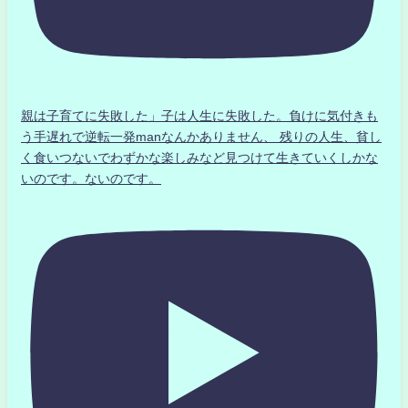
親は子育てに失敗した」子は人生に失敗した。負けに気付きも
う手遅れで逆転一発manなんかありません、 残りの人生、貧し
く食いつないでわずかな楽しみなど見つけて生きていくしかな
いのです。ないのです。