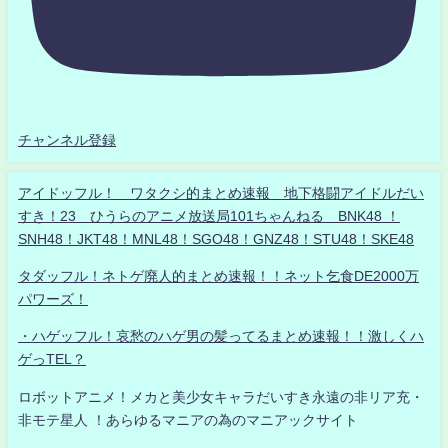
チャンネル登録
アイドッフル！ ワタクシ的まとめ速報 地下格闘アイドルだい
すき！23 ひうらのアニメ放送局101ちゃんねる BNK48 ！
SNH48！JKT48！MNL48！SGO48！GNZ48！STU48！SKE48
タダッフル！ネトゲ廃人的まとめ速報！！ネット乞食DE2000万
パワーズ！
・ハゲッフル！哀愁のハゲ男の髪ってるまとめ速報！！激しくハ
ゲっTEL？
ロボットアニメ！メカと美少女キャラだいすき永遠の非リア充・
非モテ星人 ！あらゆるマニアの為のマニアックサイト