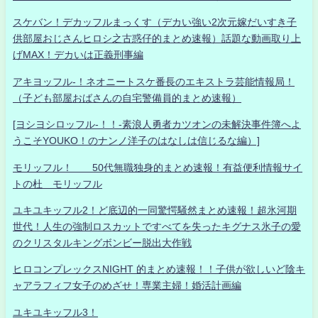
スケバン！デカッフルまっくす（デカい強い2次元嫁だいすき子
供部屋おじさんヒロシ之古惑仔的まとめ速報）話題な動画取り上
げMAX！デカいは正義刑事編
アキヨッフル-！ネオニートスケ番長のエキストラ芸能情報局！
（子ども部屋おばさんの自宅警備員的まとめ速報）
[ヨシヨシロッフル-！！-素浪人勇者カツオンの未解決事件簿へよ
うこそYOUKO！のナンノ洋子のはなしは信じるな編）]
モリッフル！ 50代無職独身的まとめ速報！有益便利情報サイ
トの杜 モリッフル
ユキユキッフル2！ど底辺的一同驚愕騒然まとめ速報！超氷河期
世代！人生の強制ロスカットですべてを失ったキグナス氷子の愛
のクリスタルキングボンビー脱出大作戦
ヒロコンプレックスNIGHT 的まとめ速報！！子供が欲しいど陰キ
ャアラフィフ女子のめざせ！専業主婦！婚活計画編
ユキユキッフル3！