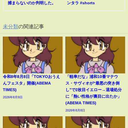
捕まらないのか判明した。
ンタラ #shorts
未分類
の関連記事
令和8年8月8日「TOKYOおうえ
「軽率だな」浦和10番マテウ
んフェスタ」開催(ABEMA
ス・サヴィオが“最悪の突き倒
TIMES)
し”で2枚目イエロー→退場処分
に「熱い性格が裏目に出たか」
2026年8月9日
(ABEMA TIMES)
2026年8月8日