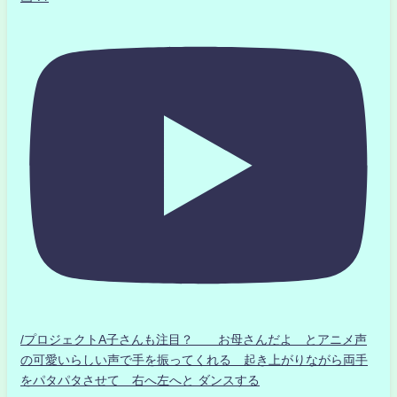
/プロジェクトA子さんも注目？ お母さんだよ とアニメ声
の可愛いらしい声で手を振ってくれる 起き上がりながら両手
をパタパタさせて 右へ左へと ダンスする