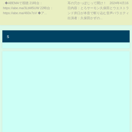
う読み解く？｣ 9/7(木)よる9時｜
ンド井口の音声バラエティ 4月
. ◆ABEMAで視聴 21時台：
耳の穴かっぽじって聞け！ 2024年4月16
https://abe.ma/3LbM5UW 22時台：
日内容：とろサーモン久保田とウエストラ
アベプラ
16日
https://abe.ma/460x7sV ◆ア...
ンド井口が本音で斬り込む音声バラエティ
出演者：久保田かずの...
s