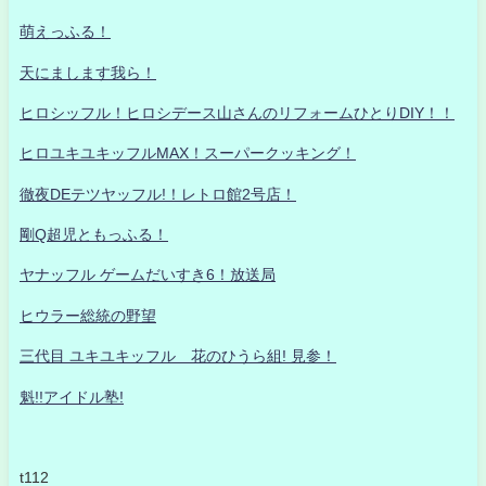
萌えっふる！
天にまします我ら！
ヒロシッフル！ヒロシデース山さんのリフォームひとりDIY！！
ヒロユキユキッフルMAX！スーパークッキング！
徹夜DEテツヤッフル!！レトロ館2号店！
剛Q超児ともっふる！
ヤナッフル ゲームだいすき6！放送局
ヒウラー総統の野望
三代目 ユキユキッフル 花のひうら組! 見参！
魁!!アイドル塾!
t112