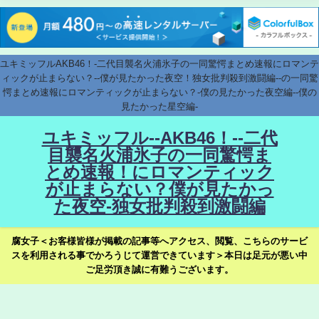
ユキミッフルAKB46！-二代目襲名火浦氷子の一同驚愕まとめ速報にロマンテ
ィックが止まらない？--僕が見たかった夜空！独女批判殺到激闘編--の一同驚
愕まとめ速報にロマンティックが止まらない？-僕の見たかった夜空編--僕の
見たかった星空編-
ユキミッフル--AKB46！--二代
目襲名火浦氷子の一同驚愕ま
とめ速報！にロマンティック
が止まらない？僕が見たかっ
た夜空-独女批判殺到激闘編
腐女子＜お客様皆様が掲載の記事等へアクセス、閲覧、こちらのサービ
スを利用される事でかろうじて運営できています＞本日は足元が悪い中
ご足労頂き誠に有難うございます。