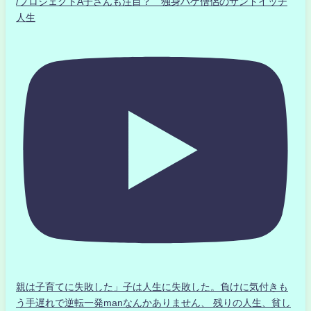
/プロジェクトA子さんも注目？ 独身ハゲ僧侶のサンドイッチ
人生
親は子育てに失敗した」子は人生に失敗した。負けに気付きも
う手遅れで逆転一発manなんかありません、 残りの人生、貧し