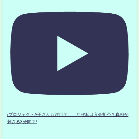
/プロジェクトA子さんも注目？ なぜ私は入会拒否？真相が
刺さる3分間？/