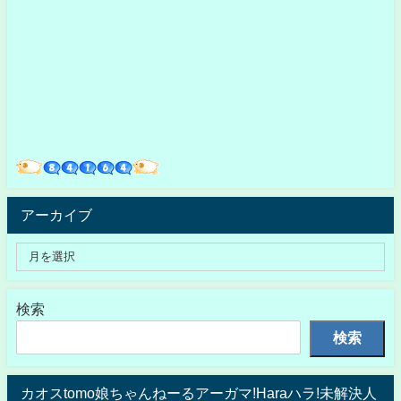
アーカイブ
検索
検索
カオスtomo娘ちゃんねーるアーガマ!Haraハラ!未解決人