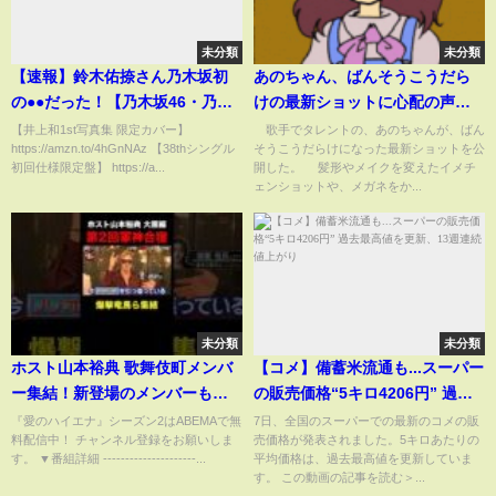
未分類
未分類
【速報】鈴木佑捺さん乃木坂初
あのちゃん、ばんそうこうだら
の●●だった！【乃木坂46・乃木
けの最新ショットに心配の声
坂工事中・乃木坂配信中】
「傷口ややけどが痛々しい」
【井上和1st写真集 限定カバー】
歌手でタレントの、あのちゃんが、ばん
https://amzn.to/4hGnNAz 【38thシングル
そうこうだらけになった最新ショットを公
(ABEMA TIMES)
初回仕様限定盤】 https://a...
開した。 髪形やメイクを変えたイメチ
ェンショットや、メガネをか...
未分類
未分類
ホスト山本裕典 歌舞伎町メンバ
【コメ】備蓄米流通も...スーパー
ー集結！新登場のメンバーもク
の販売価格“5キロ4206円” 過去
セ者揃い！｜#愛のハイエナ シー
最高値を更新、13週連続値上が
『愛のハイエナ』シーズン2はABEMAで無
7日、全国のスーパーでの最新のコメの販
料配信中！ チャンネル登録をお願いしま
売価格が発表されました。5キロあたりの
ズン2 #ABEMA で無料配信中！
り
す。 ▼番組詳細 ---------------------...
平均価格は、過去最高値を更新していま
#ニューヨーク #さらば青春の光
す。 この動画の記事を読む＞...