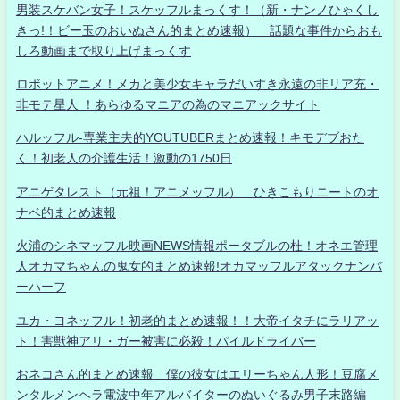
男装スケバン女子！スケッフルまっくす！（新・ナンノひゃくし
きっ!！ビー玉のおいぬさん的まとめ速報） 話題な事件からおも
しろ動画まで取り上げまっくす
ロボットアニメ！メカと美少女キャラだいすき永遠の非リア充・
非モテ星人 ！あらゆるマニアの為のマニアックサイト
ハルッフル-専業主夫的YOUTUBERまとめ速報！キモデブおた
く！初老人の介護生活！激動の1750日
アニゲタレスト（元祖！アニメッフル） ひきこもりニートのオ
ナベ的まとめ速報
火浦のシネマッフル映画NEWS情報ポータブルの杜！オネエ管理
人オカマちゃんの鬼女的まとめ速報!オカマッフルアタックナンバ
ーハーフ
ユカ・ヨネッフル！初老的まとめ速報！！大帝イタチにラリアッ
ト！害獣神アリ・ガー被害に必殺！パイルドライバー
おネコさん的まとめ速報 僕の彼女はエリーちゃん人形！豆腐メ
ンタルメンヘラ電波中年アルバイターのぬいぐるみ男子末路編