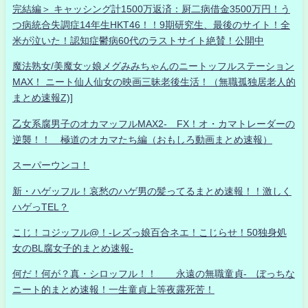
完結編＞ キャッシング計1500万返済：厨二病借金3500万円！う
つ病統合失調症14年生HKT46！！9期研究生、最後のサイト！全
米が泣いた！認知症鬱病60代のラストサイト絶賛！公開中
魔法熟女/美魔女ッ娘メグみみちゃんのニートッフルステーション
MAX！ ニート仙人仙女の映画三昧老後生活！（無職孤独居老人的
まとめ速報Z)]
乙女系腐男子のオカマッフルMAX2- FX！オ・カマトレーダーの
逆襲！！ 極道のオカマたち編（おもしろ動画まとめ速報）
スーパーウンコ！
新・ハゲッフル！哀愁のハゲ男の髪ってるまとめ速報！！激しく
ハゲっTEL？
こじ！コジッフル@！-レズっ娘百合ネエ！こじらせ！50独身処
女のBL腐女子的まとめ速報-
何だ！何が？真・シロッフル！！ 永遠の無職童貞- ぼっちな
ニート的まとめ速報！一生童貞上等夜露死苦！