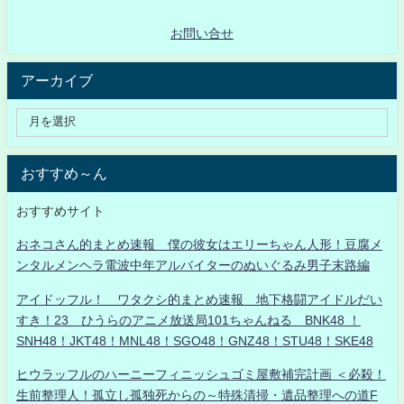
お問い合せ
アーカイブ
おすすめ～ん
おすすめサイト
おネコさん的まとめ速報 僕の彼女はエリーちゃん人形！豆腐メ
ンタルメンヘラ電波中年アルバイターのぬいぐるみ男子末路編
アイドッフル！ ワタクシ的まとめ速報 地下格闘アイドルだい
すき！23 ひうらのアニメ放送局101ちゃんねる BNK48 ！
SNH48！JKT48！MNL48！SGO48！GNZ48！STU48！SKE48
ヒウラッフルのハーニーフィニッシュゴミ屋敷補完計画 ＜必殺！
生前整理人！孤立し孤独死からの～特殊清掃・遺品整理への道F