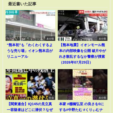
最近書いた記事
未分類
未分類
“熊本初”も「わくわくするよ
【熊本地震】イオンモール熊
うな売り場」イオン熊本店が
本の内部映像を公開 破片やが
リニューアル
れき散乱するなか警察が捜索
（2026年07月29日）
社会
未分類
【関東連合】IQ145の見立真
本家 #棚橋弘至 の良さを0に
一容疑者はどこに潜伏？なぜ
する#中野たむ #くりぃむナ