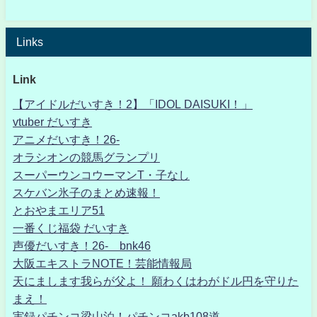
Links
Link
【アイドルだいすき！2】「IDOL DAISUKI！」
vtuber だいすき
アニメだいすき！26-
オラシオンの競馬グランプリ
スーパーウンコウーマンT・子なし
スケバン氷子のまとめ速報！
とおやまエリア51
一番くじ福袋 だいすき
声優だいすき！26- bnk46
大阪エキストラNOTE！芸能情報局
天にまします我らが父よ！ 願わくはわがドル円を守りた
まえ！
実録パチンコ梁山泊！パチンコakb108道