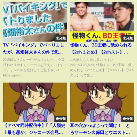
未分類
未分類
TV『バイキング』でバトりまし
怪物くん、BD王者に舐められる
たが、高畑裕太さんの件で思う
【2chまとめ】【2chスレ】
こと
【5chスレ】
高畑裕太さんの一件がありました。 ☆毎
1:名無しさん＠お腹いっぱい
日わかりやすくニッポンを伝えています！
2026.03.23(Mon) 怪物くん、BD王者に舐
☆チャンネルを登録してご覧下さい！
められる【2chまとめ】【2chスレ】【5ch
https://goo.g...
スレ】って動...
未分類
未分類
【アベマ同時配信中】｢『人類史
耳の穴かっぽじって聞け！ と
上最も愚か』ジャニーズ会見ど
ろサーモン久保田とウエストラ