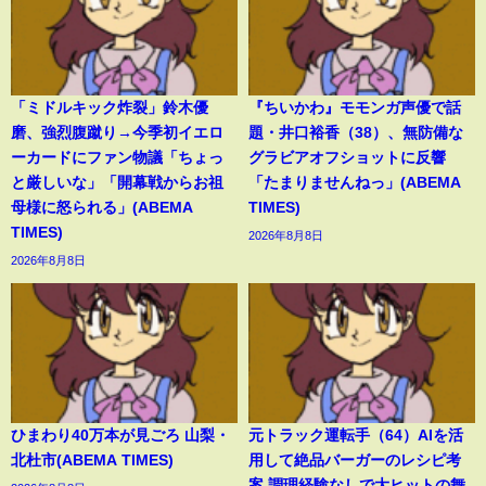
「ミドルキック炸裂」鈴木優
『ちいかわ』モモンガ声優で話
磨、強烈腹蹴り→今季初イエロ
題・井口裕香（38）、無防備な
ーカードにファン物議「ちょっ
グラビアオフショットに反響
と厳しいな」「開幕戦からお祖
「たまりませんねっ」(ABEMA
母様に怒られる」(ABEMA
TIMES)
TIMES)
2026年8月8日
2026年8月8日
ひまわり40万本が見ごろ 山梨・
元トラック運転手（64）AIを活
北杜市(ABEMA TIMES)
用して絶品バーガーのレシピ考
案 調理経験なしで大ヒットの舞