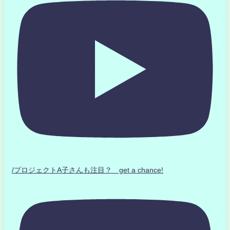
/プロジェクトA子さんも注目？ get a chance!