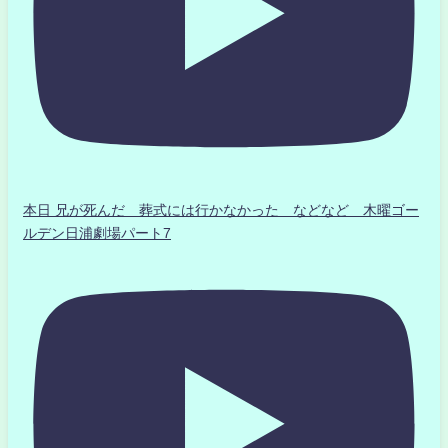
本日 兄が死んだ 葬式には行かなかった などなど 木曜ゴー
ルデン日浦劇場パート7