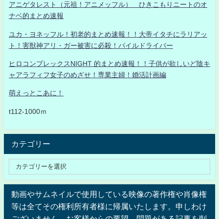
アニゲタレスト（元祖！アニメッフル） ひきこもりニートのオ
ナベ的まとめ速報
ユカ・ヨネッフル！初老的まとめ速報！！大帝イタチにラリアッ
ト！害獣神アリ・ガー被害に必殺！パイルドライバー
ヒロコンプレックスNIGHT 的まとめ速報！！子供が欲しいど陰キ
ャアラフィフ女子のめざせ！専業主婦！婚活計画編
萌えっとこあに！
t112-1000ｍ
カテゴリー
動画やサムネイルで使用している映像の著作権や肖像権
等は全てその権利所有者様に帰属いたします。申しわけ
ございません。お客様からの要望、問題がある記事を削