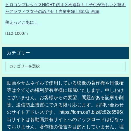
ヒロコンプレックスNIGHT 的まとめ速報！！子供が欲しいど陰キ
ャアラフィフ女子のめざせ！専業主婦！婚活計画編
萌えっとこあに！
t112-1000ｍ
カテゴリー
動画やサムネイルで使用している映像の著作権や肖像権
等は全てその権利所有者様に帰属いたします。申しわけ
ございません。お客様からの要望、問題がある記事を削
除、送信防止措置にできる限り応じます。お問い合わせ
のサイトアドレスです。 https://form.os7.biz/f/c82c6596/
当サイトは各動画共有サイトへのアップロードは行なっ
ておりません、著作権の侵害を目的としていません、埋