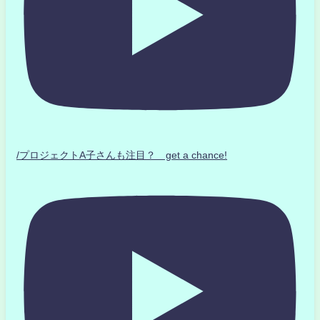
/プロジェクトA子さんも注目？ get a chance!