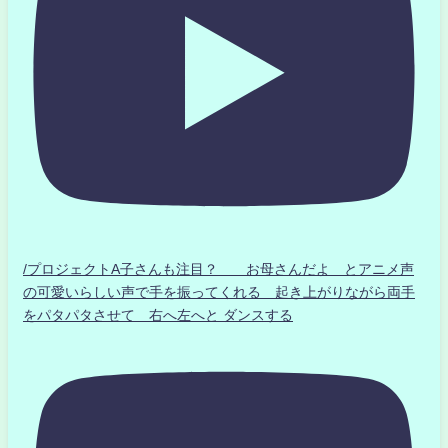
/プロジェクトA子さんも注目？ お母さんだよ とアニメ声
の可愛いらしい声で手を振ってくれる 起き上がりながら両手
をパタパタさせて 右へ左へと ダンスする