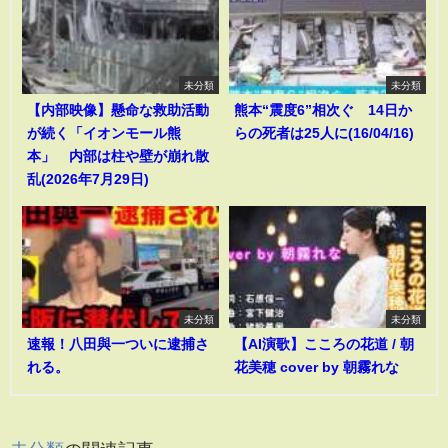
未分類
未分類
【内部映像】懸命な救助活動
熊本“震度6”相次ぐ 14日か
が続く「イオンモール熊
らの死者は25人に(16/04/16)
本」 内部は柱や壁が崩れ散
乱(2026年7月29日)
未分類
未分類
速報！八田與一ついに逮捕さ
【AI演歌】こころの花道 / 朝
れる。
花美穂 cover by 朝霧れな