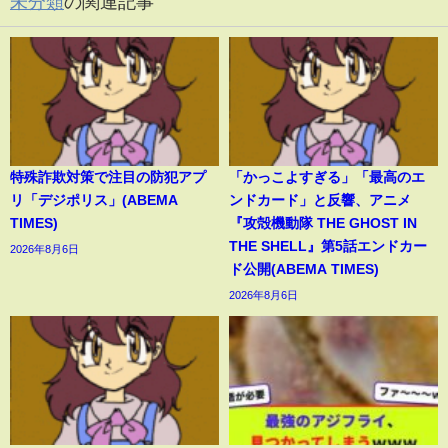
未分類
の関連記事
特殊詐欺対策で注目の防犯アプ
「かっこよすぎる」「最高のエ
リ「デジポリス」(ABEMA
ンドカード」と反響、アニメ
TIMES)
『攻殻機動隊 THE GHOST IN
THE SHELL』第5話エンドカー
2026年8月6日
ド公開(ABEMA TIMES)
2026年8月6日