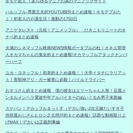
非モテ星人 ！あらゆるマニアの為のマニアックサイト
ハルッフル-専業主夫的YOUTUBERまとめ速報！キモデブおた
く！初老人の介護生活！激動の1750日
アニゲタレスト（元祖！アニメッフル） ひきこもりニートのオ
ナベ的まとめ速報
火浦のシネマッフル映画NEWS情報ポータブルの杜！オネエ管理
人オカマちゃんの鬼女的まとめ速報!オカマッフルアタックナンバ
ーハーフ
ユカ・ヨネッフル！初老的まとめ速報！！大帝イタチにラリアッ
ト！害獣神アリ・ガー被害に必殺！パイルドライバー
おネコさん的まとめ速報 僕の彼女はエリーちゃん人形！豆腐メ
ンタルメンヘラ電波中年アルバイターのぬいぐるみ男子末路編
スケバン！デカッフルまっくす（デカい強い2次元嫁だいすき子
供部屋おじさんヒロシ之古惑仔的まとめ速報）話題な動画取り上
げMAX！デカいは正義刑事編