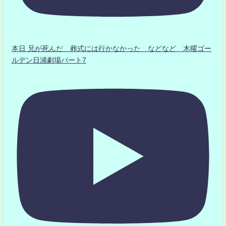
本日 兄が死んだ 葬式には行かなかった などなど 木曜ゴー
ルデン日浦劇場パート7