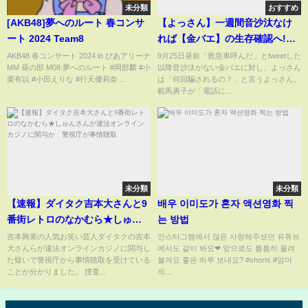
未分類
おすすめ
[AKB48]夢へのルート 春コンサ
【よっさん】一週間音沙汰なけ
ート 2024 Team8
れば【金バエ】の生存確認へ!「3
日以内に配信するよ」【鮫島】
AKB48 春コンサート 2024 in ぴあアリーナ
9月25日昼前「救急車呼んだ」とtweetした
MM 昼の部 M08.夢へのルート #岡部麟 #小
以降音沙汰がない金バエに対し、よっさん
の"金バエ死亡説"騒動を語る金
栗有以 #小田えりな #行天優莉奈 ...
は「何回騙されるの？」と言うよっさん。
バエ(8月14日配信より)
範馬勇子が「電話に...
未分類
未分類
【速報】ダイタク吉本大さんと9
배우 이미도가 혼자 액션영화 찍
番街レトロのなかむら★しゅん
는 방법
さんが違法オンラインカジノに
吉本興業の人気お笑い芸人ダイタクの吉本
인스타그램에서 많은 사랑해주셨던 유튜브
大さんらが違法オンラインカジノに関与し
에서도 같이 봐요❤ 앞으로도 틈틈히 올려
関与か 警視庁が事情聴取
た疑いで警視庁から事情聴取を受けている
볼게요 좋은 하루 보내요? #shorts #엄마
ことが分かりました。 捜査...
의...