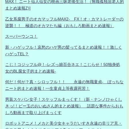
MAX！ ニート仙人仙女の映画三昧老後生活！（無職孤独居老人的
まとめ速報Z)]
乙女系腐男子のオカマッフルMAX2- FX！オ・カマトレーダーの
逆襲！！ 極道のオカマたち編（おもしろ動画まとめ速報）
スーパーウンコ！
新・ハゲッフル！哀愁のハゲ男の髪ってるまとめ速報！！激しく
ハゲっTEL？
こじ！コジッフル@！-レズっ娘百合ネエ！こじらせ！50独身処
女のBL腐女子的まとめ速報-
何だ！何が？真・シロッフル！！ 永遠の無職童貞- ぼっちな
ニート的まとめ速報！一生童貞上等夜露死苦！
男装スケバン女子！スケッフルまっくす！（新・ナンノひゃくし
きっ!！ビー玉のおいぬさん的まとめ速報） 話題な事件からおも
しろ動画まで取り上げまっくす
ロボットアニメ！メカと美少女キャラだいすき永遠の非リア充・