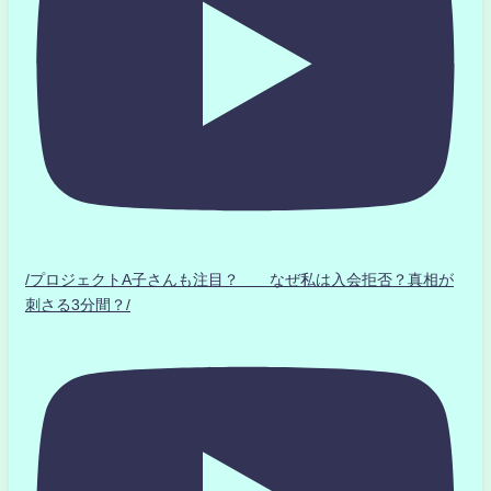
/プロジェクトA子さんも注目？ なぜ私は入会拒否？真相が
刺さる3分間？/