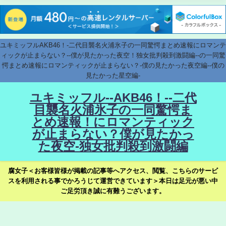
ユキミッフルAKB46！-二代目襲名火浦氷子の一同驚愕まとめ速報にロマンテ
ィックが止まらない？--僕が見たかった夜空！独女批判殺到激闘編--の一同驚
愕まとめ速報にロマンティックが止まらない？-僕の見たかった夜空編--僕の
見たかった星空編-
ユキミッフル--AKB46！--二代
目襲名火浦氷子の一同驚愕ま
とめ速報！にロマンティック
が止まらない？僕が見たかっ
た夜空-独女批判殺到激闘編
腐女子＜お客様皆様が掲載の記事等へアクセス、閲覧、こちらのサービ
スを利用される事でかろうじて運営できています＞本日は足元が悪い中
ご足労頂き誠に有難うございます。