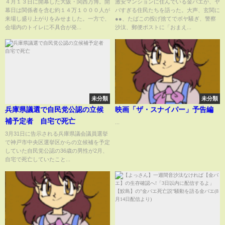
の列「通信障害で入場トラブ
だよ」郵便ポストに「おまえ
４月１３日に開幕した大阪・関西万博。開
激安マンションに住んでいる金バエが、ヤ
幕日は関係者を含む約１４万１０００人が
バすぎる住民たちを語った。大声、玄関に
ル」「トイレで不具合」落雷恐
か!」大声、新聞盗難、警察も
来場し盛り上がりをみせました。一方で、
●●、たばこの投げ捨てでボヤ騒ぎ、警察
れで大屋根リング入場規制【ま
会場内のトイレに不具合が発...
沙汰、郵便ポストに「おまえ...
とめ】
未分類
未分類
兵庫県議選で自民党公認の立候
映画「ザ・スナイパー」予告編
補予定者 自宅で死亡
...
3月31日に告示される兵庫県議会議員選挙
で神戸市中央区選挙区からの立候補を予定
していた自民党公認の36歳の男性が2月、
自宅で死亡していたこと...