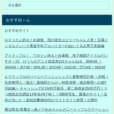
おすすめ～ん
おすすめサイト
おネコさん的まとめ速報 僕の彼女はエリーちゃん人形！豆腐メ
ンタルメンヘラ電波中年アルバイターのぬいぐるみ男子末路編
アイドッフル！ ワタクシ的まとめ速報 地下格闘アイドルだい
すき！23 ひうらのアニメ放送局101ちゃんねる BNK48 ！
SNH48！JKT48！MNL48！SGO48！GNZ48！STU48！SKE48
ヒウラッフルのハーニーフィニッシュゴミ屋敷補完計画 ＜必殺！
生前整理人！孤立し孤独死からの～特殊清掃・遺品整理への道F
完結編＞ キャッシング計1500万返済：厨二病借金3500万円！う
つ病統合失調症14年生HKT46！！9期研究生、最後のサイト！全
米が泣いた！認知症鬱病60代のラストサイト絶賛！公開中
魔法熟女/美魔女ッ娘メグみみちゃんのニートッフルステーション