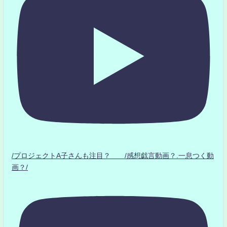
/プロジェクトA子さんも注目？ /感想戯言動画？.一息つく動
画？/