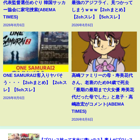
代表監督選任めぐり 韓国サッカ
最強のアジフライ、見つかって
ー協会に家宅捜索(ABEMA
しまうｗｗｗ【2chまとめ】
TIMES)
【2chスレ】【5chスレ】
2026年8月6日
2026年8月6日
ONE SAMURAI2客入りヤバそ
高嶋ファミリーの母・寿美花代
う・・・【2chまとめ】【2chス
さん、老衰のため94歳で死去
レ】【5chスレ】
「最期の最期まで大女優 寿美花
代だった母でした」と息子・高
2026年8月6日
嶋政宏がコメント(ABEMA
TIMES)
2026年8月6日
【プロレス技って本当に痛いの？】素人がプロレス