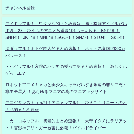
チャンネル登録
アイドッフル！ ワタクシ的まとめ速報 地下格闘アイドルだい
すき！23 ひうらのアニメ放送局101ちゃんねる BNK48 ！
SNH48！JKT48！MNL48！SGO48！GNZ48！STU48！SKE48
タダッフル！ネトゲ廃人的まとめ速報！！ネット乞食DE2000万
パワーズ！
・ハゲッフル！哀愁のハゲ男の髪ってるまとめ速報！！激しくハ
ゲっTEL？
ロボットアニメ！メカと美少女キャラだいすき永遠の非リア充・
非モテ星人 ！あらゆるマニアの為のマニアックサイト
アニゲタレスト（元祖！アニメッフル） ひきこもりニートのオ
ナベ的まとめ速報
ユカ・ヨネッフル！初老的まとめ速報！！大帝イタチにラリアッ
ト！害獣神アリ・ガー被害に必殺！パイルドライバー