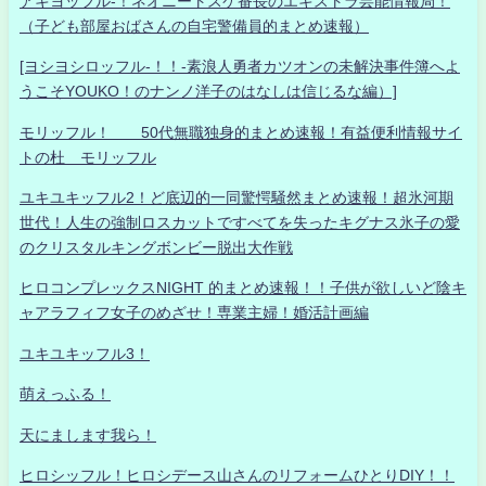
アキヨッフル-！ネオニートスケ番長のエキストラ芸能情報局！
（子ども部屋おばさんの自宅警備員的まとめ速報）
[ヨシヨシロッフル-！！-素浪人勇者カツオンの未解決事件簿へよ
うこそYOUKO！のナンノ洋子のはなしは信じるな編）]
モリッフル！ 50代無職独身的まとめ速報！有益便利情報サイ
トの杜 モリッフル
ユキユキッフル2！ど底辺的一同驚愕騒然まとめ速報！超氷河期
世代！人生の強制ロスカットですべてを失ったキグナス氷子の愛
のクリスタルキングボンビー脱出大作戦
ヒロコンプレックスNIGHT 的まとめ速報！！子供が欲しいど陰キ
ャアラフィフ女子のめざせ！専業主婦！婚活計画編
ユキユキッフル3！
萌えっふる！
天にまします我ら！
ヒロシッフル！ヒロシデース山さんのリフォームひとりDIY！！