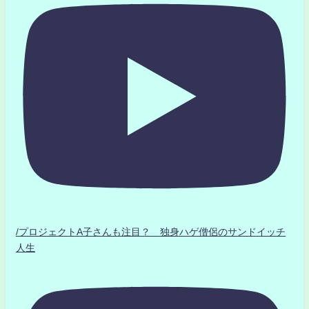
/プロジェクトA子さんも注目？ 独身ハゲ僧侶のサンドイッチ
人生