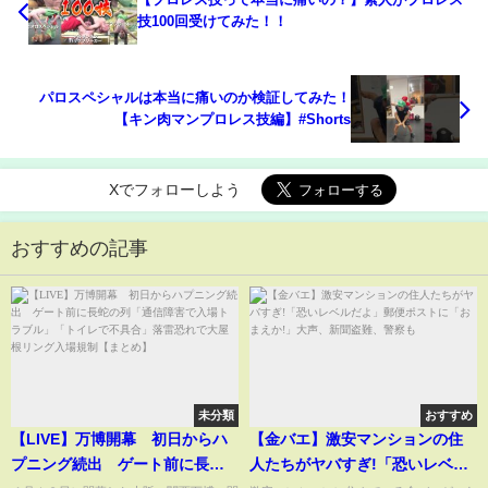
技100回受けてみた！！
パロスペシャルは本当に痛いのか検証してみた！
【キン肉マンプロレス技編】#Shorts
Xでフォローしよう
おすすめの記事
未分類
おすすめ
【LIVE】万博開幕 初日からハ
【金バエ】激安マンションの住
プニング続出 ゲート前に長蛇
人たちがヤバすぎ!「恐いレベル