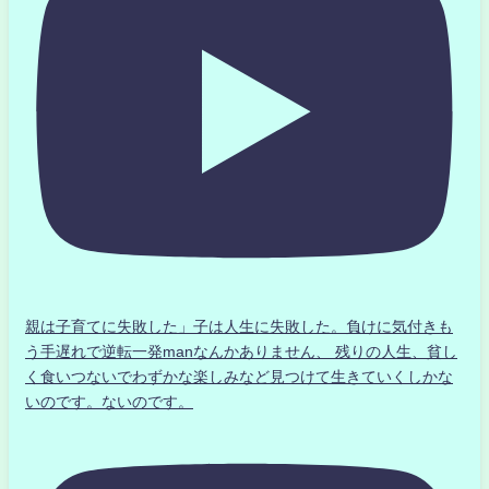
親は子育てに失敗した」子は人生に失敗した。負けに気付きも
う手遅れで逆転一発manなんかありません、 残りの人生、貧し
く食いつないでわずかな楽しみなど見つけて生きていくしかな
いのです。ないのです。