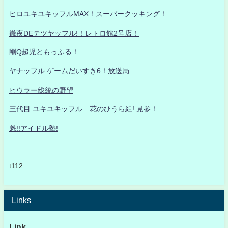
ヒロユキユキッフルMAX！スーパークッキング！
徹夜DEテツヤッフル!！レトロ館2号店！
剛Q超児ともっふる！
ヤナッフル ゲームだいすき6！放送局
ヒウラー総統の野望
三代目 ユキユキッフル 花のひうら組! 見参！
魁!!アイドル塾!
t112
Links
Link