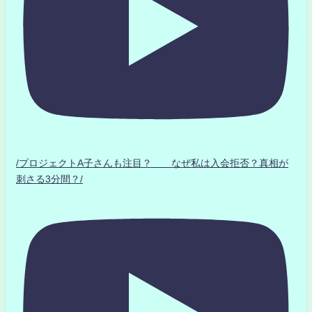
/プロジェクトA子さんも注目？ なぜ私は入会拒否？真相が
刺さる3分間？/