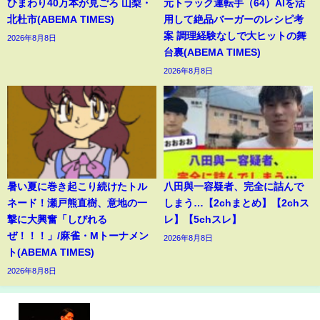
ひまわり40万本が見ごろ 山梨・
元トラック運転手（64）AIを活
北杜市(ABEMA TIMES)
用して絶品バーガーのレシピ考
案 調理経験なしで大ヒットの舞
2026年8月8日
台裏(ABEMA TIMES)
2026年8月8日
暑い夏に巻き起こり続けたトル
八田與一容疑者、完全に詰んで
ネード！瀬戸熊直樹、意地の一
しまう…【2chまとめ】【2chス
撃に大興奮「しびれる
レ】【5chスレ】
ぜ！！！」/麻雀・Mトーナメン
2026年8月8日
ト(ABEMA TIMES)
2026年8月8日