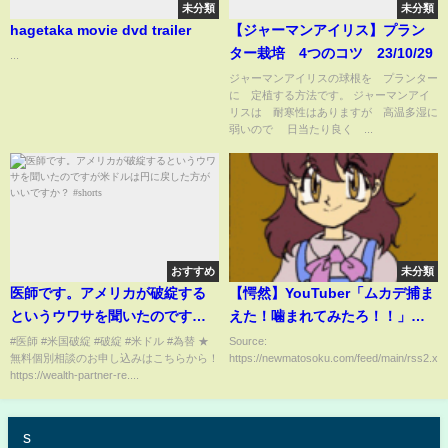
未分類
未分類
hagetaka movie dvd trailer
【ジャーマンアイリス】プラン
ター栽培 4つのコツ 23/10/29
...
ジャーマンアイリスの球根を プランター
に 定植する方法です。 ジャーマンアイ
リスは 耐寒性はありますが 高温多湿に
弱いので 日当たり良く ...
おすすめ
未分類
医師です。アメリカが破綻する
【愕然】YouTuber「ムカデ捕ま
というウワサを聞いたのですが
えた！噛まれてみたろ！！」→
米ドルは円に戻した方がいいで
結果・・・
#医師 #米国破綻 #破綻 #米ドル #為替 ★
Source:
無料個別相談のお申し込みはこちらから！
https://newmatosoku.com/feed/main/rss2.xml.
すか？ #shorts
https://wealth-partner-re....
s