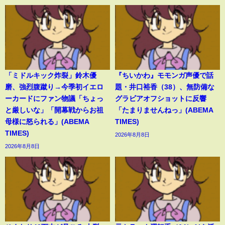
「ミドルキック炸裂」鈴木優
『ちいかわ』モモンガ声優で話
磨、強烈腹蹴り→今季初イエロ
題・井口裕香（38）、無防備な
ーカードにファン物議「ちょっ
グラビアオフショットに反響
と厳しいな」「開幕戦からお祖
「たまりませんねっ」(ABEMA
母様に怒られる」(ABEMA
TIMES)
TIMES)
2026年8月8日
2026年8月8日