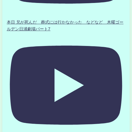
本日 兄が死んだ 葬式には行かなかった などなど 木曜ゴー
ルデン日浦劇場パート7