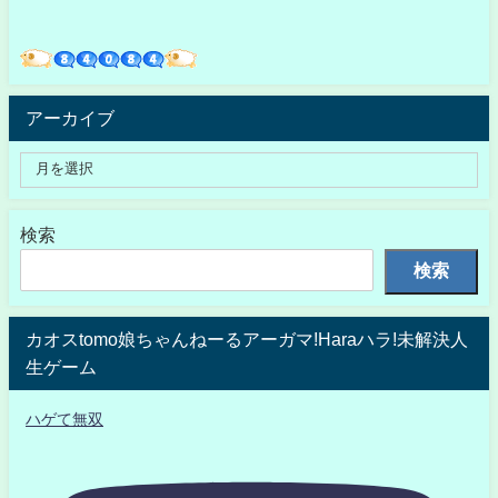
アーカイブ
検索
検索
カオスtomo娘ちゃんねーるアーガマ!Haraハラ!未解決人
生ゲーム
ハゲて無双