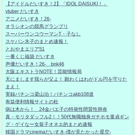
【アイドルだいすき！2】「IDOL DAISUKI！」
vtuber だいすき
アニメだいすき！26-
オラシオンの競馬グランプリ
スーパーウンコウーマンT・子なし
スケバン氷子のまとめ速報！
とおやまエリア51
一番くじ福袋 だいすき
声優だいすき！26- bnk46
大阪エキストラNOTE！芸能情報局
天にまします我らが父よ！ 願わくはわがドル円を守りた
まえ！
実録パチンコ梁山泊！パチンコakb108道
有益便利情報サイトの杜
病は木から！ 24金バエ子の特発性間質性肺炎
真・モリタダッフル2！！50代無職独身ガチホモ童貞ギン
グ・ゲイなー女装子オネエ的まとめ速報
韓国ドラマcinemaだいすき-僕が見たかった星空-