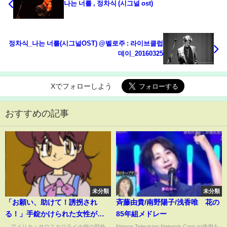
나는 너를 , 정차식 (시그널 ost)
정차식_나는 너를(시그널OST) @벨로주 : 라이브클럽
데이_20160325
Xでフォローしよう
おすすめの記事
未分類
未分類
「お願い、助けて！誘拐され
斉藤由貴/南野陽子/浅香唯 花の
る！」手錠かけられた女性が飛
85年組メドレー
び出しSOS→“偽警察官”が追っ
アメリカ・サウスカロライナ州の郊外
Nippon Television Network Corp.が使用を