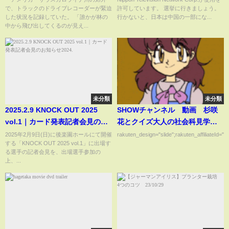
で、トラックのドライブレコーダーが緊迫
許可しています。 選挙に行きましょう。
てくる恐怖の瞬間 米(ABEMA
した状況を記録していた。 「誰かが林の
行かないと、日本は中国の一部にな...
TIMES)
中から飛び出してくるのが見え...
未分類
未分類
2025.2.9 KNOCK OUT 2025
SHOWチャンネル 動画 杉咲
vol.1｜カード発表記者会見のお
花とクイズ大人の社会科見学
知らせ2024.
SP 3月2日
2025年2月9日(日)に後楽園ホールにて開催
rakuten_design="slide";rakuten_affiliateId="0
する「KNOCK OUT 2025 vol.1」に出場す
る選手の記者会見を、出場選手参加の
上、...