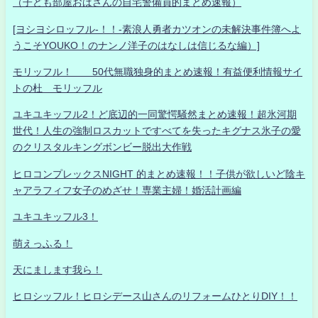
（子ども部屋おばさんの自宅警備員的まとめ速報）
[ヨシヨシロッフル-！！-素浪人勇者カツオンの未解決事件簿へよ
うこそYOUKO！のナンノ洋子のはなしは信じるな編）]
モリッフル！ 50代無職独身的まとめ速報！有益便利情報サイ
トの杜 モリッフル
ユキユキッフル2！ど底辺的一同驚愕騒然まとめ速報！超氷河期
世代！人生の強制ロスカットですべてを失ったキグナス氷子の愛
のクリスタルキングボンビー脱出大作戦
ヒロコンプレックスNIGHT 的まとめ速報！！子供が欲しいど陰キ
ャアラフィフ女子のめざせ！専業主婦！婚活計画編
ユキユキッフル3！
萌えっふる！
天にまします我ら！
ヒロシッフル！ヒロシデース山さんのリフォームひとりDIY！！