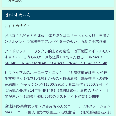
おすすめ～ん
おすすめサイト
おネコさん的まとめ速報 僕の彼女はエリーちゃん人形！豆腐メ
ンタルメンヘラ電波中年アルバイターのぬいぐるみ男子末路編
アイドッフル！ ワタクシ的まとめ速報 地下格闘アイドルだい
すき！23 ひうらのアニメ放送局101ちゃんねる BNK48 ！
SNH48！JKT48！MNL48！SGO48！GNZ48！STU48！SKE48
ヒウラッフルのハーニーフィニッシュゴミ屋敷補完計画 ＜必殺！
生前整理人！孤立し孤独死からの～特殊清掃・遺品整理への道F
完結編＞ キャッシング計1500万返済：厨二病借金3500万円！う
つ病統合失調症14年生HKT46！！9期研究生、最後のサイト！全
米が泣いた！認知症鬱病60代のラストサイト絶賛！公開中
魔法熟女/美魔女ッ娘メグみみちゃんのニートッフルステーション
MAX！ ニート仙人仙女の映画三昧老後生活！（無職孤独居老人的