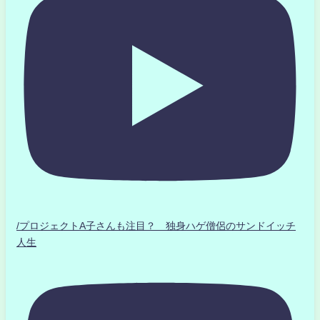
/プロジェクトA子さんも注目？ 独身ハゲ僧侶のサンドイッチ
人生