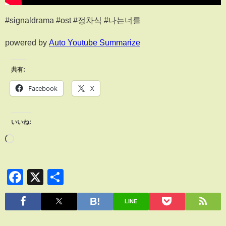
#signaldrama #ost #정차식 #나는너를
powered by
Auto Youtube Summarize
共有:
Facebook
X
いいね:
Facebook
X
共
有
LINE