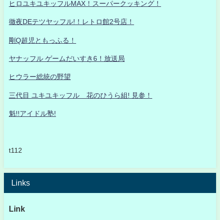
ヒロユキユキッフルMAX！スーパークッキング！
徹夜DEテツヤッフル!！レトロ館2号店！
剛Q超児ともっふる！
ヤナッフル ゲームだいすき6！放送局
ヒウラー総統の野望
三代目 ユキユキッフル 花のひうら組! 見参！
魁!!アイドル塾!
t112
Links
Link