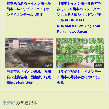
熊本あるある～イオンモール
【熊本】イオンモール熊本を
熊本～🖼️#リブワーク #イオ
歩く2024 熊本のベッドタウ
ン #イオンモール #熊本
ンにある大型ショッピングモ
ール AEON MALL
KUMAMOTO Walking Tour,
Kumamoto, Japan
未分類
未分類
熊本市の「イオン跡地」再開
【ライブ配信】「イオンモー
発へ連携協定 図書館、行政
ル熊本の爆発事故について」
機能の集約も検討
会見
未分類
の関連記事