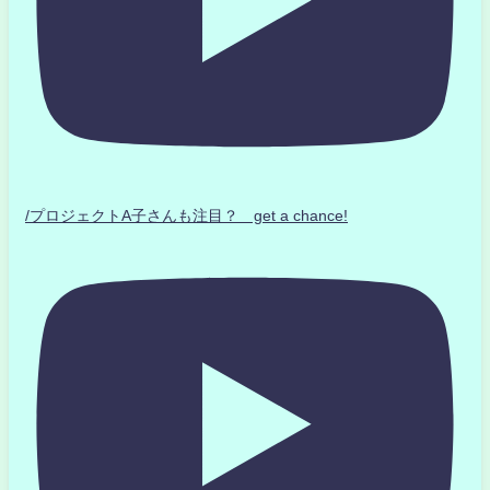
/プロジェクトA子さんも注目？ get a chance!