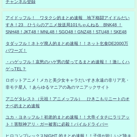
チャンネル登録
アイドッフル！ ワタクシ的まとめ速報 地下格闘アイドルだい
すき！23 ひうらのアニメ放送局101ちゃんねる BNK48 ！
SNH48！JKT48！MNL48！SGO48！GNZ48！STU48！SKE48
タダッフル！ネトゲ廃人的まとめ速報！！ネット乞食DE2000万
パワーズ！
・ハゲッフル！哀愁のハゲ男の髪ってるまとめ速報！！激しくハ
ゲっTEL？
ロボットアニメ！メカと美少女キャラだいすき永遠の非リア充・
非モテ星人 ！あらゆるマニアの為のマニアックサイト
アニゲタレスト（元祖！アニメッフル） ひきこもりニートのオ
ナベ的まとめ速報
ユカ・ヨネッフル！初老的まとめ速報！！大帝イタチにラリアッ
ト！害獣神アリ・ガー被害に必殺！パイルドライバー
ヒロコンプレックスNIGHT 的まとめ速報！！子供が欲しいど陰キ