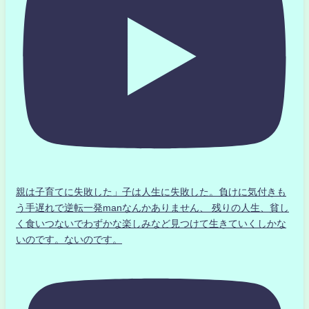
親は子育てに失敗した」子は人生に失敗した。負けに気付きも
う手遅れで逆転一発manなんかありません、 残りの人生、貧し
く食いつないでわずかな楽しみなど見つけて生きていくしかな
いのです。ないのです。