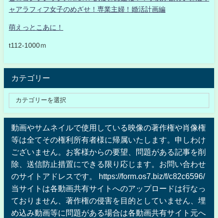
ャアラフィフ女子のめざせ！専業主婦！婚活計画編
萌えっとこあに！
t112-1000ｍ
カテゴリー
動画やサムネイルで使用している映像の著作権や肖像権
等は全てその権利所有者様に帰属いたします。申しわけ
ございません。お客様からの要望、問題がある記事を削
除、送信防止措置にできる限り応じます。お問い合わせ
のサイトアドレスです。 https://form.os7.biz/f/c82c6596/
当サイトは各動画共有サイトへのアップロードは行なっ
ておりません、著作権の侵害を目的としていません、埋
め込み動画等に問題がある場合は各動画共有サイト元へ