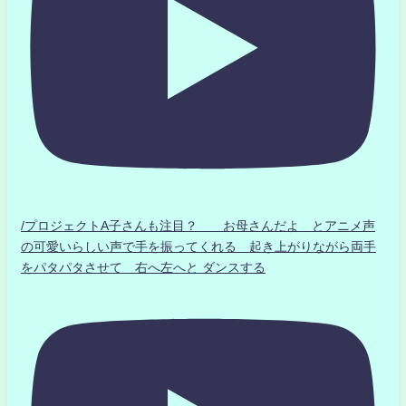
/プロジェクトA子さんも注目？ お母さんだよ とアニメ声
の可愛いらしい声で手を振ってくれる 起き上がりながら両手
をパタパタさせて 右へ左へと ダンスする