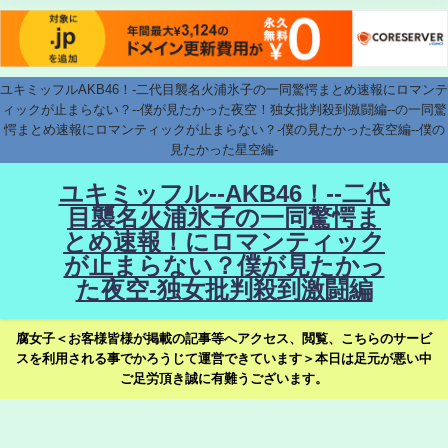
ユキミッフルAKB46！-二代目襲名火浦氷子の一同驚愕まとめ速報にロマンテ
ィックが止まらない？--僕が見たかった夜空！独女批判殺到激闘編--の一同驚
愕まとめ速報にロマンティックが止まらない？-僕の見たかった夜空編--僕の
見たかった星空編-
ユキミッフル--AKB46！--二代
目襲名火浦氷子の一同驚愕ま
とめ速報！にロマンティック
が止まらない？僕が見たかっ
た夜空-独女批判殺到激闘編
腐女子＜お客様皆様が掲載の記事等へアクセス、閲覧、こちらのサービ
スを利用される事でかろうじて運営できています＞本日は足元が悪い中
ご足労頂き誠に有難うございます。