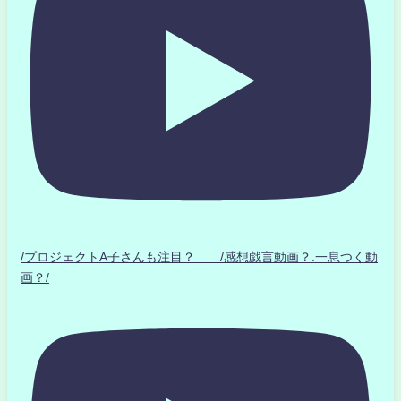
/プロジェクトA子さんも注目？ /感想戯言動画？.一息つく動
画？/