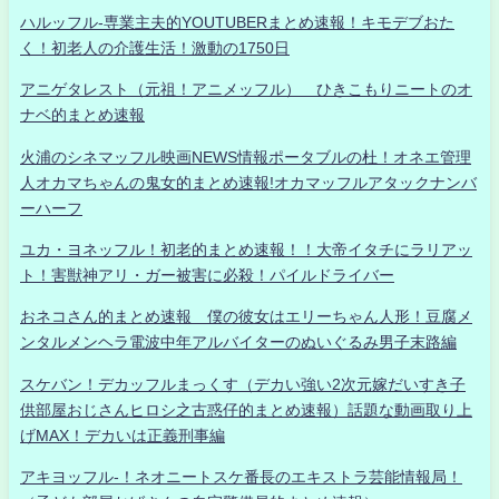
ハルッフル-専業主夫的YOUTUBERまとめ速報！キモデブおた
く！初老人の介護生活！激動の1750日
アニゲタレスト（元祖！アニメッフル） ひきこもりニートのオ
ナベ的まとめ速報
火浦のシネマッフル映画NEWS情報ポータブルの杜！オネエ管理
人オカマちゃんの鬼女的まとめ速報!オカマッフルアタックナンバ
ーハーフ
ユカ・ヨネッフル！初老的まとめ速報！！大帝イタチにラリアッ
ト！害獣神アリ・ガー被害に必殺！パイルドライバー
おネコさん的まとめ速報 僕の彼女はエリーちゃん人形！豆腐メ
ンタルメンヘラ電波中年アルバイターのぬいぐるみ男子末路編
スケバン！デカッフルまっくす（デカい強い2次元嫁だいすき子
供部屋おじさんヒロシ之古惑仔的まとめ速報）話題な動画取り上
げMAX！デカいは正義刑事編
アキヨッフル-！ネオニートスケ番長のエキストラ芸能情報局！