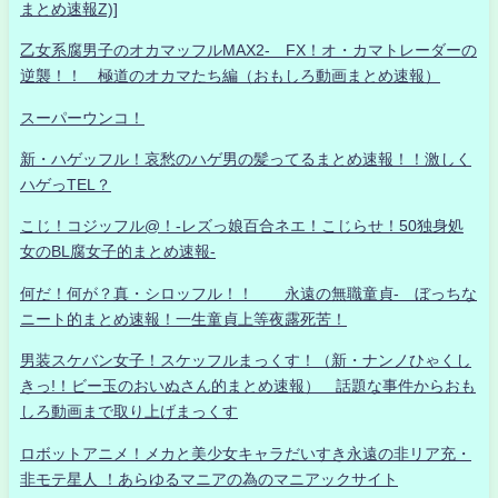
まとめ速報Z)]
乙女系腐男子のオカマッフルMAX2- FX！オ・カマトレーダーの
逆襲！！ 極道のオカマたち編（おもしろ動画まとめ速報）
スーパーウンコ！
新・ハゲッフル！哀愁のハゲ男の髪ってるまとめ速報！！激しく
ハゲっTEL？
こじ！コジッフル@！-レズっ娘百合ネエ！こじらせ！50独身処
女のBL腐女子的まとめ速報-
何だ！何が？真・シロッフル！！ 永遠の無職童貞- ぼっちな
ニート的まとめ速報！一生童貞上等夜露死苦！
男装スケバン女子！スケッフルまっくす！（新・ナンノひゃくし
きっ!！ビー玉のおいぬさん的まとめ速報） 話題な事件からおも
しろ動画まで取り上げまっくす
ロボットアニメ！メカと美少女キャラだいすき永遠の非リア充・
非モテ星人 ！あらゆるマニアの為のマニアックサイト