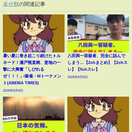
未分類
の関連記事
暑い夏に巻き起こり続けたトル
八田與一容疑者、完全に詰んで
ネード！瀬戸熊直樹、意地の一
しまう…【2chまとめ】【2chス
撃に大興奮「しびれる
レ】【5chスレ】
ぜ！！！」/麻雀・Mトーナメン
2026年8月8日
ト(ABEMA TIMES)
2026年8月8日