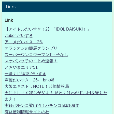
Links
Link
【アイドルだいすき！2】「IDOL DAISUKI！」
vtuber だいすき
アニメだいすき！26-
オラシオンの競馬グランプリ
スーパーウンコウーマンT・子なし
スケバン氷子のまとめ速報！
とおやまエリア51
一番くじ福袋 だいすき
声優だいすき！26- bnk46
大阪エキストラNOTE！芸能情報局
天にまします我らが父よ！ 願わくはわがドル円を守りた
まえ！
実録パチンコ梁山泊！パチンコakb108道
有益便利情報サイトの杜