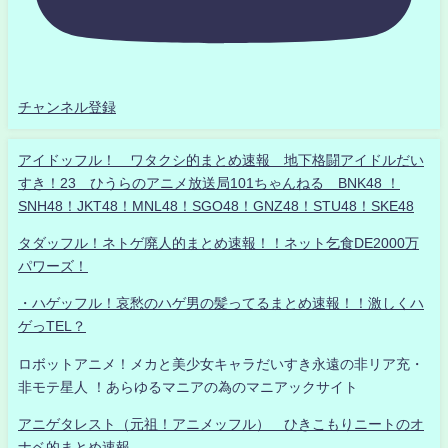
チャンネル登録
アイドッフル！ ワタクシ的まとめ速報 地下格闘アイドルだい
すき！23 ひうらのアニメ放送局101ちゃんねる BNK48 ！
SNH48！JKT48！MNL48！SGO48！GNZ48！STU48！SKE48
タダッフル！ネトゲ廃人的まとめ速報！！ネット乞食DE2000万
パワーズ！
・ハゲッフル！哀愁のハゲ男の髪ってるまとめ速報！！激しくハ
ゲっTEL？
ロボットアニメ！メカと美少女キャラだいすき永遠の非リア充・
非モテ星人 ！あらゆるマニアの為のマニアックサイト
アニゲタレスト（元祖！アニメッフル） ひきこもりニートのオ
ナベ的まとめ速報