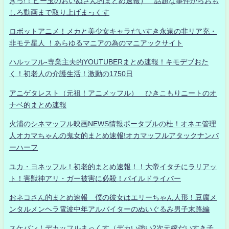
きっ!！ビー玉のおいぬさん的まとめ速報） 話題な事件からおも
しろ動画まで取り上げまっくす
ロボットアニメ！メカと美少女キャラだいすき永遠の非リア充・
非モテ星人 ！あらゆるマニアの為のマニアックサイト
ハルッフル-専業主夫的YOUTUBERまとめ速報！キモデブおた
く！初老人の介護生活！激動の1750日
アニゲタレスト（元祖！アニメッフル） ひきこもりニートのオ
ナベ的まとめ速報
火浦のシネマッフル映画NEWS情報ポータブルの杜！オネエ管理
人オカマちゃんの鬼女的まとめ速報!オカマッフルアタックナンバ
ーハーフ
ユカ・ヨネッフル！初老的まとめ速報！！大帝イタチにラリアッ
ト！害獣神アリ・ガー被害に必殺！パイルドライバー
おネコさん的まとめ速報 僕の彼女はエリーちゃん人形！豆腐メ
ンタルメンヘラ電波中年アルバイターのぬいぐるみ男子末路編
スケバン！デカッフルまっくす（デカい強い2次元嫁だいすき子