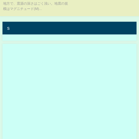
地方で、震源の深さはごく浅い。地震の規
模はマグニチュード(M)...
s