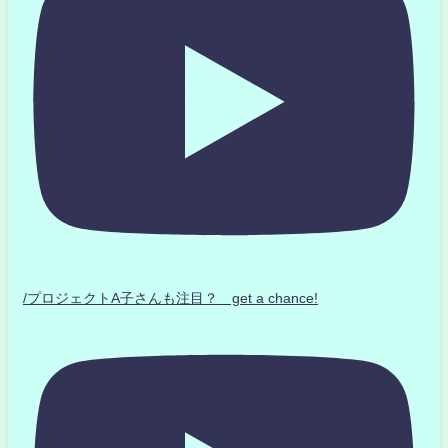
/プロジェクトA子さんも注目？ get a chance!