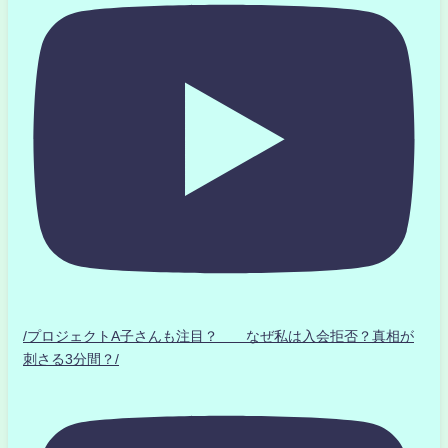
/プロジェクトA子さんも注目？ なぜ私は入会拒否？真相が
刺さる3分間？/