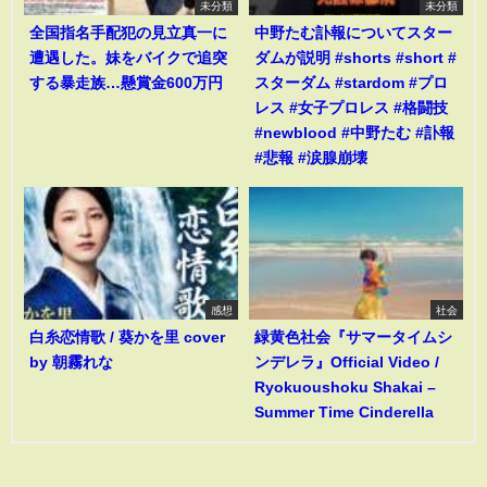
未分類
未分類
全国指名手配犯の見立真一に
中野たむ訃報についてスター
遭遇した。妹をバイクで追突
ダムが説明 #shorts #short #
する暴走族…懸賞金600万円
スターダム #stardom #プロ
レス #女子プロレス #格闘技
#newblood #中野たむ #訃報
#悲報 #涙腺崩壊
感想
社会
白糸恋情歌 / 葵かを里 cover
緑黄色社会『サマータイムシ
by 朝霧れな
ンデレラ』Official Video /
Ryokuoushoku Shakai –
Summer Time Cinderella