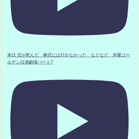
本日 兄が死んだ 葬式には行かなかった などなど 木曜ゴー
ルデン日浦劇場パート7