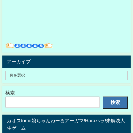
アーカイブ
検索
検索
カオスtomo娘ちゃんねーるアーガマ!Haraハラ!未解決人
生ゲーム