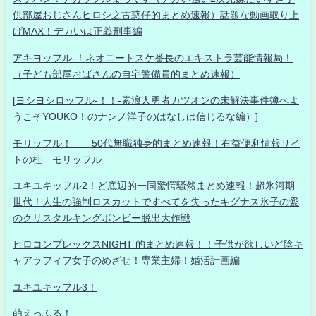
供部屋おじさんヒロシ之古惑仔的まとめ速報）話題な動画取り上
げMAX！デカいは正義刑事編
アキヨッフル-！ネオニートスケ番長のエキストラ芸能情報局！
（子ども部屋おばさんの自宅警備員的まとめ速報）
[ヨシヨシロッフル-！！-素浪人勇者カツオンの未解決事件簿へよ
うこそYOUKO！のナンノ洋子のはなしは信じるな編）]
モリッフル！ 50代無職独身的まとめ速報！有益便利情報サイ
トの杜 モリッフル
ユキユキッフル2！ど底辺的一同驚愕騒然まとめ速報！超氷河期
世代！人生の強制ロスカットですべてを失ったキグナス氷子の愛
のクリスタルキングボンビー脱出大作戦
ヒロコンプレックスNIGHT 的まとめ速報！！子供が欲しいど陰キ
ャアラフィフ女子のめざせ！専業主婦！婚活計画編
ユキユキッフル3！
萌えっふる！