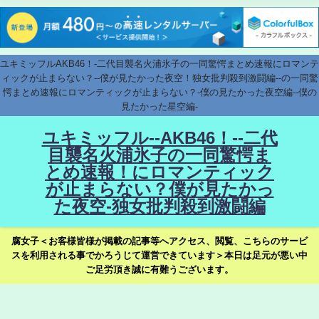
ユキミッフルAKB46！-二代目襲名火浦氷子の一同驚愕まとめ速報にロマンテ
ィックが止まらない？--僕が見たかった夜空！独女批判殺到激闘編--の一同驚
愕まとめ速報にロマンティックが止まらない？-僕の見たかった夜空編--僕の
見たかった星空編-
ユキミッフル--AKB46！--二代
目襲名火浦氷子の一同驚愕ま
とめ速報！にロマンティック
が止まらない？僕が見たかっ
た夜空-独女批判殺到激闘編
腐女子＜お客様皆様が掲載の記事等へアクセス、閲覧、こちらのサービ
スを利用される事でかろうじて運営できています＞本日は足元が悪い中
ご足労頂き誠に有難うございます。