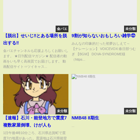
金バエ
未分類
【脱出】せいじ‼️とある場所を脱
9割が知らないおもしろい雑学㉒
出する‼️
みんなの印象的だった初夢おしえて～
【ナレーション】 VOICEVOX:春日部つむ
金バエチャンネルも応援よろしくお願いし
ぎ 【BGM】 DOVA-SYNDROME様
ます。 ★日刊配信マガジン★ 配信者の動
（https...
画をいち早く高画質でお届けします。 動
画配信サイト⇒ツイキャス...
未分類
未分類
【速報】石川・能登地方で震度7
NMB48 8期生
複数家屋倒壊、けが人も
...
1日午後4時10分ごろ、石川県志賀町で震
度7の地震があった。震源地は石川県能登