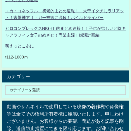
ユカ・ヨネッフル！初老的まとめ速報！！大帝イタチにラリアッ
ト！害獣神アリ・ガー被害に必殺！パイルドライバー
ヒロコンプレックスNIGHT 的まとめ速報！！子供が欲しいど陰キ
ャアラフィフ女子のめざせ！専業主婦！婚活計画編
萌えっとこあに！
t112-1000ｍ
カテゴリー
動画やサムネイルで使用している映像の著作権や肖像権
等は全てその権利所有者様に帰属いたします。申しわけ
ございません。お客様からの要望、問題がある記事を削
除、送信防止措置にできる限り応じます。お問い合わせ