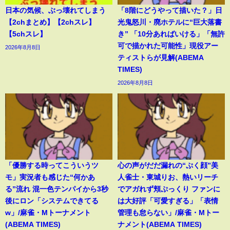
日本の気候、ぶっ壊れてしまう
「8階にどうやって描いた？」日
【2chまとめ】【2chスレ】
光鬼怒川・廃ホテルに“巨大落書
【5chスレ】
き” 「10分あればいける」「無許
可で描かれた可能性」現役アー
2026年8月8日
ティストらが見解(ABEMA
TIMES)
2026年8月8日
「優勝する時ってこういうツ
心の声がだだ漏れの“ぷく顔”美
モ」実況者も感じた“何かあ
人雀士・東城りお、熱いリーチ
る”流れ 混一色テンパイから3秒
でアガれず頬ぷっくり ファンに
後にロン「システムできてる
は大好評「可愛すぎる」「表情
w」/麻雀・Mトーナメント
管理も怠らない」/麻雀・Mトー
(ABEMA TIMES)
ナメント(ABEMA TIMES)