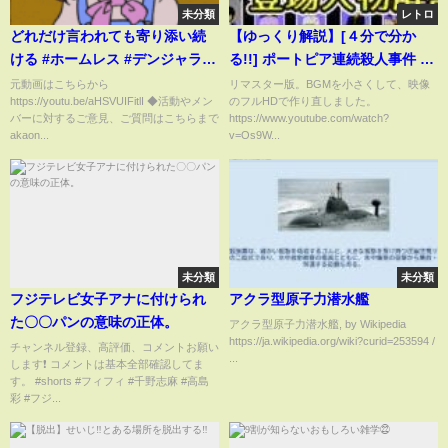
未分類
レトロ
どれだけ言われても寄り添い続
【ゆっくり解説】[４分で分か
ける #ホームレス #デンジャラス
る!!] ポートピア連続殺人事件 ス
赤鬼
トーリー解説（ネタバレ）
元動画はこちらから
リマスター版。BGMを小さくして、映像
https://youtu.be/aHSVUIFitlI ◆活動やメン
のフルHDで作り直しました。
バーに対するご意見、ご質問はこちらまで
https://www.youtube.com/watch?
akaon...
v=Os9W...
未分類
未分類
フジテレビ女子アナに付けられ
アクラ型原子力潜水艦
た〇〇パンの意味の正体。
アクラ型原子力潜水艦, by Wikipedia
https://ja.wikipedia.org/wiki?curid=253594 /
チャンネル登録、高評価、コメントお願い
...
します❗️ コメントは基本全部確認してま
す。 #shorts #フィフィ #千野志麻 #高島
彩 #フジ...