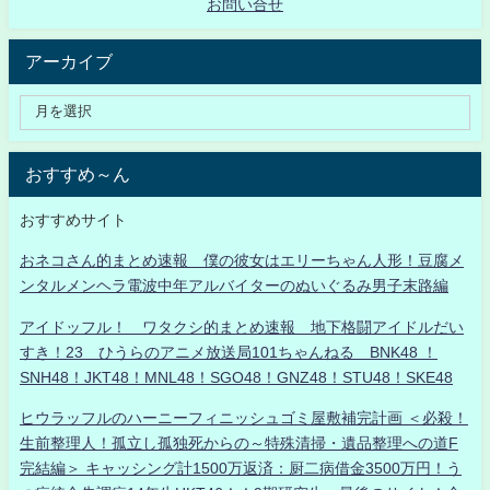
お問い合せ
アーカイブ
おすすめ～ん
おすすめサイト
おネコさん的まとめ速報 僕の彼女はエリーちゃん人形！豆腐メ
ンタルメンヘラ電波中年アルバイターのぬいぐるみ男子末路編
アイドッフル！ ワタクシ的まとめ速報 地下格闘アイドルだい
すき！23 ひうらのアニメ放送局101ちゃんねる BNK48 ！
SNH48！JKT48！MNL48！SGO48！GNZ48！STU48！SKE48
ヒウラッフルのハーニーフィニッシュゴミ屋敷補完計画 ＜必殺！
生前整理人！孤立し孤独死からの～特殊清掃・遺品整理への道F
完結編＞ キャッシング計1500万返済：厨二病借金3500万円！う