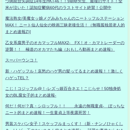
つ病統合失調症14年生HKT46！！9期研究生、最後のサイト！全
米が泣いた！認知症鬱病60代のラストサイト絶賛！公開中
魔法熟女/美魔女ッ娘メグみみちゃんのニートッフルステーション
MAX！ ニート仙人仙女の映画三昧老後生活！（無職孤独居老人的
まとめ速報Z)]
乙女系腐男子のオカマッフルMAX2- FX！オ・カマトレーダーの
逆襲！！ 極道のオカマたち編（おもしろ動画まとめ速報）
スーパーウンコ！
新・ハゲッフル！哀愁のハゲ男の髪ってるまとめ速報！！激しく
ハゲっTEL？
こじ！コジッフル@！-レズっ娘百合ネエ！こじらせ！50独身処
女のBL腐女子的まとめ速報-
何だ！何が？真・シロッフル！！ 永遠の無職童貞- ぼっちな
ニート的まとめ速報！一生童貞上等夜露死苦！
男装スケバン女子！スケッフルまっくす！（新・ナンノひゃくし