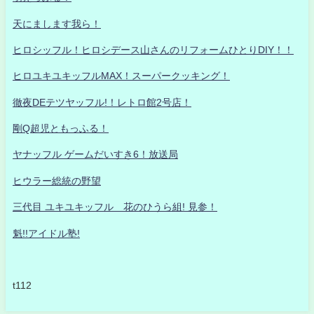
天にまします我ら！
ヒロシッフル！ヒロシデース山さんのリフォームひとりDIY！！
ヒロユキユキッフルMAX！スーパークッキング！
徹夜DEテツヤッフル!！レトロ館2号店！
剛Q超児ともっふる！
ヤナッフル ゲームだいすき6！放送局
ヒウラー総統の野望
三代目 ユキユキッフル 花のひうら組! 見参！
魁!!アイドル塾!
t112