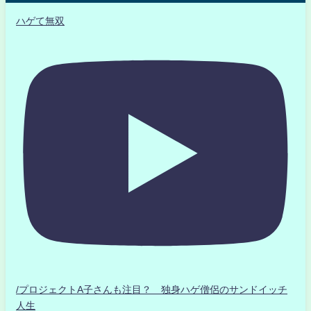
ハゲて無双
/プロジェクトA子さんも注目？ 独身ハゲ僧侶のサンドイッチ
人生