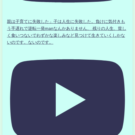
親は子育てに失敗した」子は人生に失敗した。負けに気付きも
う手遅れで逆転一発manなんかありません、 残りの人生、貧し
く食いつないでわずかな楽しみなど見つけて生きていくしかな
いのです。ないのです。