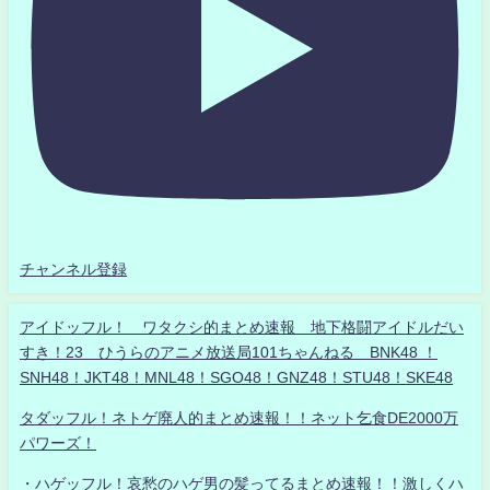
チャンネル登録
アイドッフル！ ワタクシ的まとめ速報 地下格闘アイドルだい
すき！23 ひうらのアニメ放送局101ちゃんねる BNK48 ！
SNH48！JKT48！MNL48！SGO48！GNZ48！STU48！SKE48
タダッフル！ネトゲ廃人的まとめ速報！！ネット乞食DE2000万
パワーズ！
・ハゲッフル！哀愁のハゲ男の髪ってるまとめ速報！！激しくハ