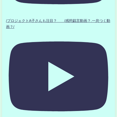
/プロジェクトA子さんも注目？ /感想戯言動画？.一息つく動
画？/