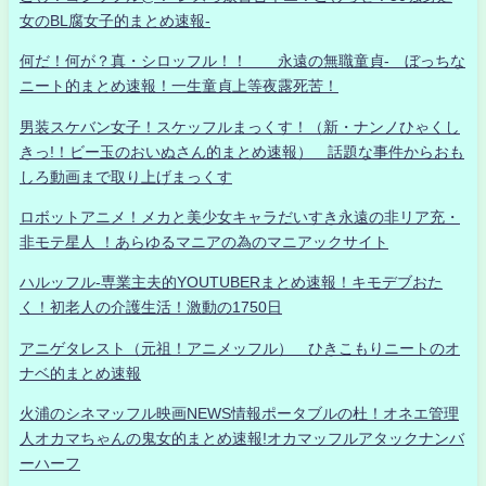
女のBL腐女子的まとめ速報-
何だ！何が？真・シロッフル！！ 永遠の無職童貞- ぼっちな
ニート的まとめ速報！一生童貞上等夜露死苦！
男装スケバン女子！スケッフルまっくす！（新・ナンノひゃくし
きっ!！ビー玉のおいぬさん的まとめ速報） 話題な事件からおも
しろ動画まで取り上げまっくす
ロボットアニメ！メカと美少女キャラだいすき永遠の非リア充・
非モテ星人 ！あらゆるマニアの為のマニアックサイト
ハルッフル-専業主夫的YOUTUBERまとめ速報！キモデブおた
く！初老人の介護生活！激動の1750日
アニゲタレスト（元祖！アニメッフル） ひきこもりニートのオ
ナベ的まとめ速報
火浦のシネマッフル映画NEWS情報ポータブルの杜！オネエ管理
人オカマちゃんの鬼女的まとめ速報!オカマッフルアタックナンバ
ーハーフ