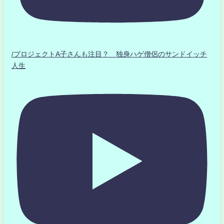
/プロジェクトA子さんも注目？ 独身ハゲ僧侶のサンドイッチ
人生