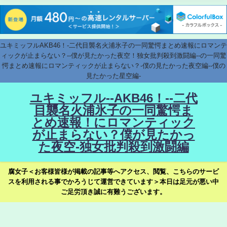
ユキミッフルAKB46！-二代目襲名火浦氷子の一同驚愕まとめ速報にロマンテ
ィックが止まらない？--僕が見たかった夜空！独女批判殺到激闘編--の一同驚
愕まとめ速報にロマンティックが止まらない？-僕の見たかった夜空編--僕の
見たかった星空編-
ユキミッフル--AKB46！--二代
目襲名火浦氷子の一同驚愕ま
とめ速報！にロマンティック
が止まらない？僕が見たかっ
た夜空-独女批判殺到激闘編
腐女子＜お客様皆様が掲載の記事等へアクセス、閲覧、こちらのサービ
スを利用される事でかろうじて運営できています＞本日は足元が悪い中
ご足労頂き誠に有難うございます。