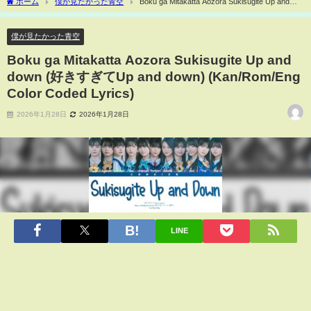
ホーム
僕が見たかった青空
Boku ga Mitakatta Aozora Sukisugite Up and
down (好きすぎてUp and down) (Kan/Rom/Eng Color Coded Lyrics)
僕が見たかった青空
Boku ga Mitakatta Aozora Sukisugite Up and
down (好きすぎてUp and down) (Kan/Rom/Eng
Color Coded Lyrics)
2026年1月28日
2026年1月28日
LINE