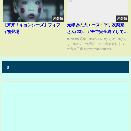
未分類
未分類
【来来！キョンシーズ】フィフ
元欅坂の大エース・平手友梨奈
ィ初登場
さん(23)、ガチで完全終了してし
まうｗｗｗｗｗｗネットの反応/
...
#2ch #反応集 #5chスレ #まとめ #なん
ｊ #ネットの反応 フリー音楽素材 甘茶
なんj/2ch/5ch/反応集/スレまと
の音楽工房 http://amachamusic....
め/ゆっくり
s