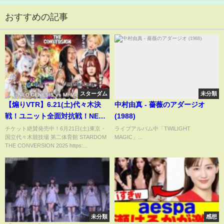
おすすめの記事
スターダム
未分類
【煽りVTR】6.21(土)代々木決
中村由真 - 薔薇のアダージオ
戦！ユニット全面対抗戦！NEO
(1988)
GENESIS vs Mi Vida Loca 8人
チケット絶賛発売中！6月21日(土)東京・
ライブアルバム中「TWILIGHT
国立代々木競技場 第二体育館 STARDOM
MAGIC」...
タッグマッチ NODQノータッチ
THE CONVERSION 2025 https:...
ルール！【STARDOM】
未分類
感想