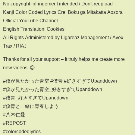
No copyright infringement intended / Don't reupload
Kanji Color Coded Lyrics Cre: Boku ga Mitakatta Aozora
Official YouTube Channel
English Translation: Cookies
All Rights Administered by Ligareaz Management / Avex
Trax / RIAJ
Thanks for all your support – It truly helps me create more
new videos! 😊
#僕が見たかった青空 #僕青 #好きすぎてUpanddown
#僕が見たかった青空_好きすぎてUpanddown
#僕青_好きすぎてUpanddown
#僕青と一緒に青春しよう
#八木仁愛
#REPOST
#colorcodedlyrics