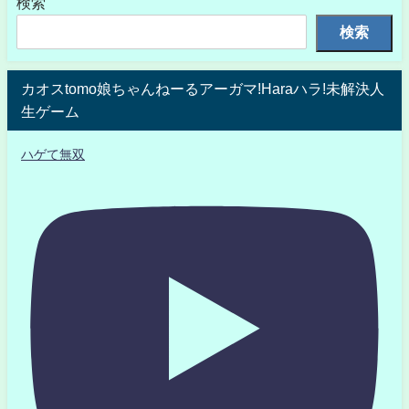
検索
検索
カオスtomo娘ちゃんねーるアーガマ!Haraハラ!未解決人
生ゲーム
ハゲて無双