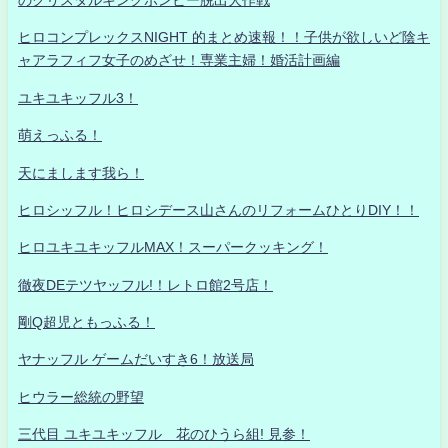
ヒロコンプレックスNIGHT 的まとめ速報！！子供が欲しいど陰キ
ャアラフィフ女子のめざせ！専業主婦！婚活計画編
ユキユキッフル3！
萌えっふる！
天にまします我ら！
ヒロシッフル！ヒロシデース山さんのリフォームひとりDIY！！
ヒロユキユキッフルMAX！スーパークッキング！
徹夜DEテツヤッフル!！レトロ館2号店！
剛Q超児ともっふる！
ヤナッフル ゲームだいすき6！放送局
ヒウラー総統の野望
三代目 ユキユキッフル 花のひうら組! 見参！