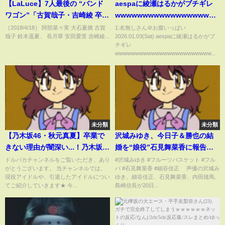
【LaLuce】7人最後の “バンド
aespaに綾瀬はるかがブチギレ
ワゴン”「古賀哉子・吉崎綾 卒
wwwwwwwwwwwwwwwwwwww
業」(ラストアイドル)
まとめ】【2chスレ】【5chス
［2018/4/18］ 阿部菜々実 大石夏摘 古賀
1:名無しさん＠お腹いっぱい
哉子 鈴木遥夏、 長月翠 安田愛里 吉崎綾...
2026.01.03(Sat) aespaに綾瀬はるかがブ
レ】
チギレ
wwwwwwwwwwwwwwwwwwwwwwww...
未分類
未分類
【乃木坂46・秋元真夏】卒業で
沢城みゆき、今日子＆勝也の結
きない理由が闇深い...！乃木坂1
婚を“娘役”石見舞菜香に報告
期生へ送った涙のメッセージに
「あんな感じで…」 細谷佳正
ドルバカチャンネルをご覧いただき、あり
#沢城みゆき #フルーツバスケット #フル
がとうございます。 当チャンネルでは、
バ #石見舞菜香 #細谷佳正 声優の沢城み
涙腺崩壊...！
＆内田雄馬＆島崎信長も登壇
現役アイドルや、引退したアイドルについ
ゆき、細谷佳正、石見舞菜香、内田雄馬、
アニメ『フルーツバスケット
てご紹介していきます★ 今...
島崎信長が20日...
prelude －』公開記念舞台挨拶