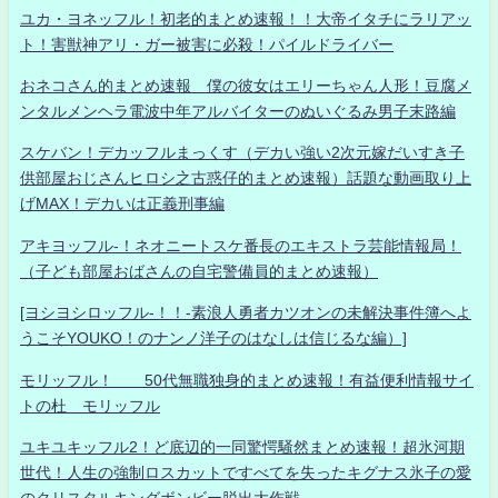
ユカ・ヨネッフル！初老的まとめ速報！！大帝イタチにラリアッ
ト！害獣神アリ・ガー被害に必殺！パイルドライバー
おネコさん的まとめ速報 僕の彼女はエリーちゃん人形！豆腐メ
ンタルメンヘラ電波中年アルバイターのぬいぐるみ男子末路編
スケバン！デカッフルまっくす（デカい強い2次元嫁だいすき子
供部屋おじさんヒロシ之古惑仔的まとめ速報）話題な動画取り上
げMAX！デカいは正義刑事編
アキヨッフル-！ネオニートスケ番長のエキストラ芸能情報局！
（子ども部屋おばさんの自宅警備員的まとめ速報）
[ヨシヨシロッフル-！！-素浪人勇者カツオンの未解決事件簿へよ
うこそYOUKO！のナンノ洋子のはなしは信じるな編）]
モリッフル！ 50代無職独身的まとめ速報！有益便利情報サイ
トの杜 モリッフル
ユキユキッフル2！ど底辺的一同驚愕騒然まとめ速報！超氷河期
世代！人生の強制ロスカットですべてを失ったキグナス氷子の愛
のクリスタルキングボンビー脱出大作戦