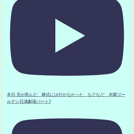
本日 兄が死んだ 葬式には行かなかった などなど 木曜ゴー
ルデン日浦劇場パート7