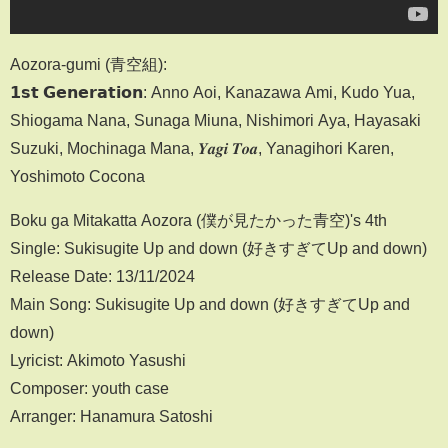
Aozora-gumi (青空組):
𝟭𝘀𝘁 𝗚𝗲𝗻𝗲𝗿𝗮𝘁𝗶𝗼𝗻: Anno Aoi, Kanazawa Ami, Kudo Yua,
Shiogama Nana, Sunaga Miuna, Nishimori Aya, Hayasaki
Suzuki, Mochinaga Mana, 𝒀𝒂𝒈𝒊 𝑻𝒐𝒂, Yanagihori Karen,
Yoshimoto Cocona
Boku ga Mitakatta Aozora (僕が見たかった青空)'s 4th
Single: Sukisugite Up and down (好きすぎてUp and down)
Release Date: 13/11/2024
Main Song: Sukisugite Up and down (好きすぎてUp and
down)
Lyricist: Akimoto Yasushi
Composer: youth case
Arranger: Hanamura Satoshi