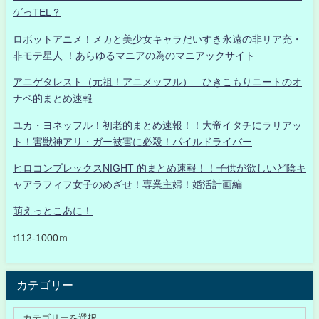
ゲっTEL？
ロボットアニメ！メカと美少女キャラだいすき永遠の非リア充・
非モテ星人 ！あらゆるマニアの為のマニアックサイト
アニゲタレスト（元祖！アニメッフル） ひきこもりニートのオ
ナベ的まとめ速報
ユカ・ヨネッフル！初老的まとめ速報！！大帝イタチにラリアッ
ト！害獣神アリ・ガー被害に必殺！パイルドライバー
ヒロコンプレックスNIGHT 的まとめ速報！！子供が欲しいど陰キ
ャアラフィフ女子のめざせ！専業主婦！婚活計画編
萌えっとこあに！
t112-1000ｍ
カテゴリー