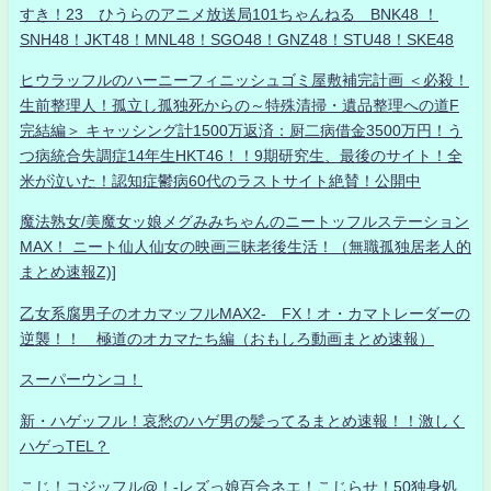
すき！23 ひうらのアニメ放送局101ちゃんねる BNK48 ！
SNH48！JKT48！MNL48！SGO48！GNZ48！STU48！SKE48
ヒウラッフルのハーニーフィニッシュゴミ屋敷補完計画 ＜必殺！
生前整理人！孤立し孤独死からの～特殊清掃・遺品整理への道F
完結編＞ キャッシング計1500万返済：厨二病借金3500万円！う
つ病統合失調症14年生HKT46！！9期研究生、最後のサイト！全
米が泣いた！認知症鬱病60代のラストサイト絶賛！公開中
魔法熟女/美魔女ッ娘メグみみちゃんのニートッフルステーション
MAX！ ニート仙人仙女の映画三昧老後生活！（無職孤独居老人的
まとめ速報Z)]
乙女系腐男子のオカマッフルMAX2- FX！オ・カマトレーダーの
逆襲！！ 極道のオカマたち編（おもしろ動画まとめ速報）
スーパーウンコ！
新・ハゲッフル！哀愁のハゲ男の髪ってるまとめ速報！！激しく
ハゲっTEL？
こじ！コジッフル@！-レズっ娘百合ネエ！こじらせ！50独身処