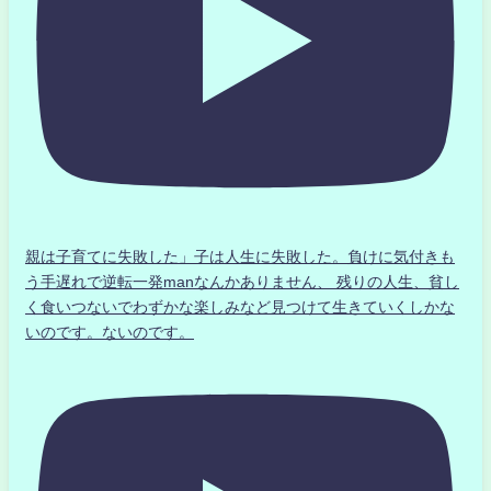
親は子育てに失敗した」子は人生に失敗した。負けに気付きも
う手遅れで逆転一発manなんかありません、 残りの人生、貧し
く食いつないでわずかな楽しみなど見つけて生きていくしかな
いのです。ないのです。