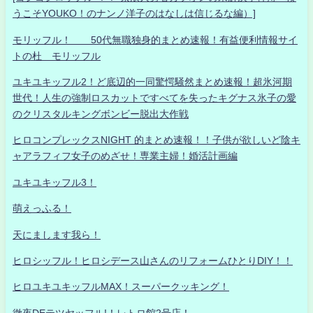
うこそYOUKO！のナンノ洋子のはなしは信じるな編）]
モリッフル！ 50代無職独身的まとめ速報！有益便利情報サイ
トの杜 モリッフル
ユキユキッフル2！ど底辺的一同驚愕騒然まとめ速報！超氷河期
世代！人生の強制ロスカットですべてを失ったキグナス氷子の愛
のクリスタルキングボンビー脱出大作戦
ヒロコンプレックスNIGHT 的まとめ速報！！子供が欲しいど陰キ
ャアラフィフ女子のめざせ！専業主婦！婚活計画編
ユキユキッフル3！
萌えっふる！
天にまします我ら！
ヒロシッフル！ヒロシデース山さんのリフォームひとりDIY！！
ヒロユキユキッフルMAX！スーパークッキング！
徹夜DEテツヤッフル!！レトロ館2号店！