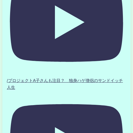
/プロジェクトA子さんも注目？ 独身ハゲ僧侶のサンドイッチ
人生