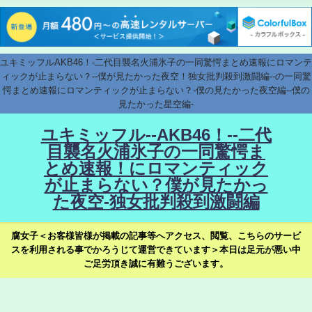
ユキミッフルAKB46！-二代目襲名火浦氷子の一同驚愕まとめ速報にロマンテ
ィックが止まらない？--僕が見たかった夜空！独女批判殺到激闘編--の一同驚
愕まとめ速報にロマンティックが止まらない？-僕の見たかった夜空編--僕の
見たかった星空編-
ユキミッフル--AKB46！--二代
目襲名火浦氷子の一同驚愕ま
とめ速報！にロマンティック
が止まらない？僕が見たかっ
た夜空-独女批判殺到激闘編
腐女子＜お客様皆様が掲載の記事等へアクセス、閲覧、こちらのサービ
スを利用される事でかろうじて運営できています＞本日は足元が悪い中
ご足労頂き誠に有難うございます。