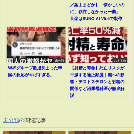
／葉山まどか】「懐かしいの
に、存在しなかった一曲」
音楽はSUNO AI V5.5で制作
未分類
おすすめ
W杯グループ敗退決まった韓
【射精と寿命】死亡リスクが
国の反応がやばすぎる。
半減する適正頻度｜脳への影
響・テストステロンと射精の
関係など泌尿器科医が徹底解
説
未分類
の関連記事