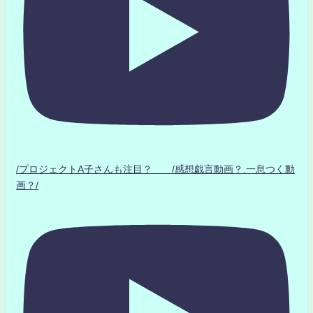
/プロジェクトA子さんも注目？ /感想戯言動画？.一息つく動
画？/