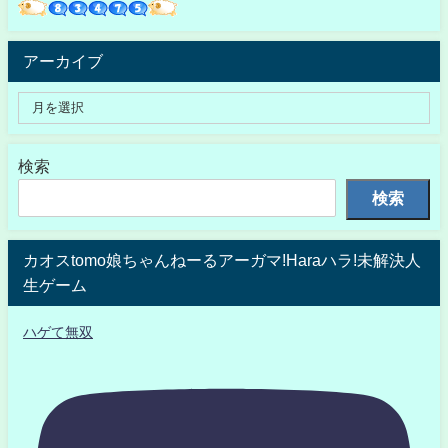
アーカイブ
検索
検索
カオスtomo娘ちゃんねーるアーガマ!Haraハラ!未解決人
生ゲーム
ハゲて無双