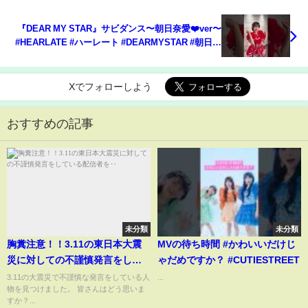
『DEAR MY STAR』サビダンス〜朝日奈愛❤️ver〜
#HEARLATE #ハーレート #DEARMYSTAR #朝日奈
愛
Xでフォローしよう
おすすめの記事
未分類
未分類
胸糞注意！！3.11の東日本大震
MVの待ち時間 #かわいいだけじ
災に対しての不謹慎発言をして
ゃだめですか？ #CUTIESTREET
いる配信者を‥
3.11の大震災で不謹慎な発言をしている人
...
物を見つけました。 皆さんはどう思いま
すか？...