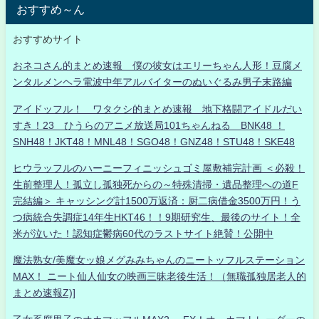
おすすめ～ん
おすすめサイト
おネコさん的まとめ速報 僕の彼女はエリーちゃん人形！豆腐メ
ンタルメンヘラ電波中年アルバイターのぬいぐるみ男子末路編
アイドッフル！ ワタクシ的まとめ速報 地下格闘アイドルだい
すき！23 ひうらのアニメ放送局101ちゃんねる BNK48 ！
SNH48！JKT48！MNL48！SGO48！GNZ48！STU48！SKE48
ヒウラッフルのハーニーフィニッシュゴミ屋敷補完計画 ＜必殺！
生前整理人！孤立し孤独死からの～特殊清掃・遺品整理への道F
完結編＞ キャッシング計1500万返済：厨二病借金3500万円！う
つ病統合失調症14年生HKT46！！9期研究生、最後のサイト！全
米が泣いた！認知症鬱病60代のラストサイト絶賛！公開中
魔法熟女/美魔女ッ娘メグみみちゃんのニートッフルステーション
MAX！ ニート仙人仙女の映画三昧老後生活！（無職孤独居老人的
まとめ速報Z)]