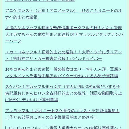
アニゲタレスト（元祖！アニメッフル） ひきこもりニートのオ
ナベ的まとめ速報
火浦のシネマッフル映画NEWS情報ポータブルの杜！オネエ管理
人オカマちゃんの鬼女的まとめ速報!オカマッフルアタックナンバ
ーハーフ
ユカ・ヨネッフル！初老的まとめ速報！！大帝イタチにラリアッ
ト！害獣神アリ・ガー被害に必殺！パイルドライバー
おネコさん的まとめ速報 僕の彼女はエリーちゃん人形！豆腐メ
ンタルメンヘラ電波中年アルバイターのぬいぐるみ男子末路編
スケバン！デカッフルまっくす（デカい強い2次元嫁だいすき子
供部屋おじさんヒロシ之古惑仔的まとめ速報）話題な動画取り上
げMAX！デカいは正義刑事編
アキヨッフル-！ネオニートスケ番長のエキストラ芸能情報局！
（子ども部屋おばさんの自宅警備員的まとめ速報）
[ヨシヨシロッフル-！！-素浪人勇者カツオンの未解決事件簿へよ