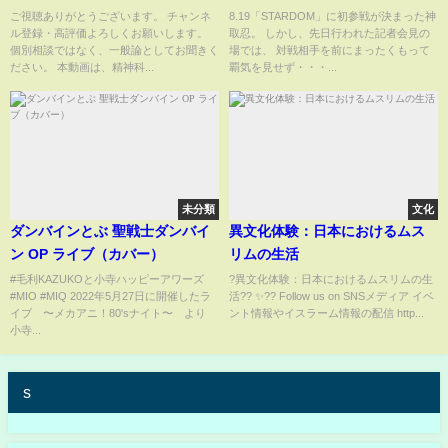
精神疾患の可能性があるそうで
忍、中野たむ＆なつぽい＆安納
ご視聴ありがとうございます。 チャンネ
8.19「STARDOM」に初参戦が決まった神
ル登録・高評価よろしくお願いします。
取忍。 しかし、先日行われた記者会見の
す。【精神科医益田】
サオリに一言モノ申す！【神取
個別相談ではなく、一般論としてお聞きく
場では、 対戦相手を前にまったくもって
忍】
ださい。 本動画は、精神科...
覇気を見せず・・・...
未分類
文化
ダンバインとぶ 聖戦士ダンバイ
異文化体験：日本におけるムス
ン OP ライブ（カバー）
リムの生活
#毛利KAZUKOと小寺ハッピーアワーズ
?異文化体験：日本におけるムスリムの生
#MIO #MIQ 2022年5月27日に開催したラ
活?? ✨?? Follow us on SNSメディア イベ
イブ 〜メカアニ！80'sナイト〜 より
ント情報やイスラーム情報の配信 http...
小寺...
s