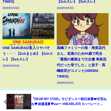
TIMES)
【2chスレ】【5chスレ】
2026年8月6日
2026年8月6日
ONE SAMURAI2客入りヤバそ
高嶋ファミリーの母・寿美花代
う・・・【2chまとめ】【2chス
さん、老衰のため94歳で死去
レ】【5chスレ】
「最期の最期まで大女優 寿美花
代だった母でした」と息子・高
2026年8月6日
嶋政宏がコメント(ABEMA
TIMES)
2026年8月6日
『DEAR MY STAR』サビダンス〜朝日奈愛❤️甘宮ね
ね🧡成瀬凜夏💜ver〜 #HEARLATE #ハーレート
#DEARMYSTAR #朝日奈愛 #甘宮ねね #成瀬凜夏