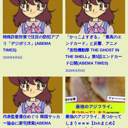
特殊詐欺対策で注目の防犯アプ
「かっこよすぎる」「最高のエ
リ「デジポリス」(ABEMA
ンドカード」と反響、アニメ
TIMES)
『攻殻機動隊 THE GHOST IN
THE SHELL』第5話エンドカー
2026年8月6日
ド公開(ABEMA TIMES)
2026年8月6日
代表監督選任めぐり 韓国サッカ
最強のアジフライ、見つかって
ー協会に家宅捜索(ABEMA
しまうｗｗｗ【2chまとめ】