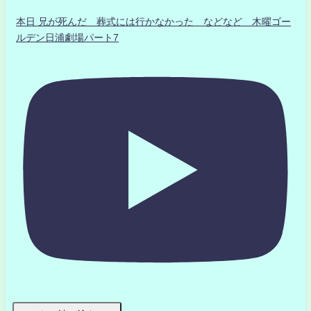
本日 兄が死んだ 葬式には行かなかった などなど 木曜ゴー
ルデン日浦劇場パート7