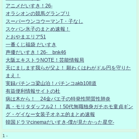
アニメだいすき！26-
オラシオンの競馬グランプリ
スーパーウンコウーマンT・子なし
スケバン氷子のまとめ速報！
とおやまエリア51
一番くじ福袋 だいすき
声優だいすき！26- bnk46
大阪エキストラNOTE！芸能情報局
天にまします我らが父よ！ 願わくはわがドル円を守りた
まえ！
実録パチンコ梁山泊！パチンコakb108道
有益便利情報サイトの杜
病は木から！ 24金バエ子の特発性間質性肺炎
真・モリタダッフル2！！50代無職独身ガチホモ童貞ギン
グ・ゲイなー女装子オネエ的まとめ速報
韓国ドラマcinemaだいすき-僕が見たかった星空-
1 -