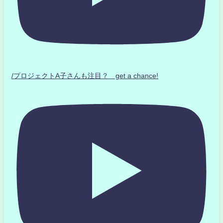
/プロジェクトA子さんも注目？ get a chance!