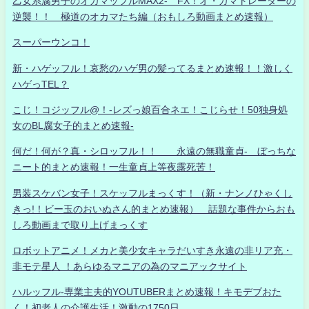
乙女系腐男子のオカマッフルMAX2- FX！オ・カマトレーダーの
逆襲！！ 極道のオカマたち編（おもしろ動画まとめ速報）
スーパーウンコ！
新・ハゲッフル！哀愁のハゲ男の髪ってるまとめ速報！！激しく
ハゲっTEL？
こじ！コジッフル@！-レズっ娘百合ネエ！こじらせ！50独身処
女のBL腐女子的まとめ速報-
何だ！何が？真・シロッフル！！ 永遠の無職童貞- ぼっちな
ニート的まとめ速報！一生童貞上等夜露死苦！
男装スケバン女子！スケッフルまっくす！（新・ナンノひゃくし
きっ!！ビー玉のおいぬさん的まとめ速報） 話題な事件からおも
しろ動画まで取り上げまっくす
ロボットアニメ！メカと美少女キャラだいすき永遠の非リア充・
非モテ星人 ！あらゆるマニアの為のマニアックサイト
ハルッフル-専業主夫的YOUTUBERまとめ速報！キモデブおた
く！初老人の介護生活！激動の1750日