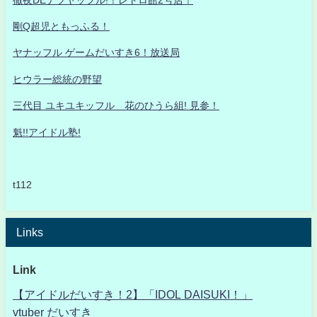
剛Q超児ともっふる！
ヤナッフル ゲームだいすき6！放送局
ヒウラー総統の野望
三代目 ユキユキッフル 花のひうら組! 見参！
魁!!アイドル塾!
t112
Links
Link
【アイドルだいすき！2】「IDOL DAISUKI！」
vtuber だいすき