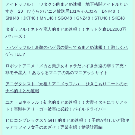
アイドッフル！ ワタクシ的まとめ速報 地下格闘アイドルだい
すき！23 ひうらのアニメ放送局101ちゃんねる BNK48 ！
SNH48！JKT48！MNL48！SGO48！GNZ48！STU48！SKE48
タダッフル！ネトゲ廃人的まとめ速報！！ネット乞食DE2000万
パワーズ！
・ハゲッフル！哀愁のハゲ男の髪ってるまとめ速報！！激しくハ
ゲっTEL？
ロボットアニメ！メカと美少女キャラだいすき永遠の非リア充・
非モテ星人 ！あらゆるマニアの為のマニアックサイト
アニゲタレスト（元祖！アニメッフル） ひきこもりニートのオ
ナベ的まとめ速報
ユカ・ヨネッフル！初老的まとめ速報！！大帝イタチにラリアッ
ト！害獣神アリ・ガー被害に必殺！パイルドライバー
ヒロコンプレックスNIGHT 的まとめ速報！！子供が欲しいど陰キ
ャアラフィフ女子のめざせ！専業主婦！婚活計画編