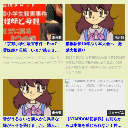
未分類
未分類
「京都小学生殺害事件・Part7・
箱根駅伝10年ぶり本大会へ 激
霊媒師と母親・いまだ残る３つ
励大根踊り
の謎」
チャンネルメンバーシップはこちらから↓
2023年10月14日昭和記念公園で第100回箱
https://www.youtube.com/channel/UC5n2TAaVr4Cu8xStX...
根駅伝の出場13校を決める予選会。関東
以外11校を含め57校665人が一斉にスター
トして上位...
未分類
スターダム
音がうるさいと隣人から異常な
【STARDOM初参戦】お前らか
嫌がらせを受けました。隣人は
らは本気を感じられない！神取