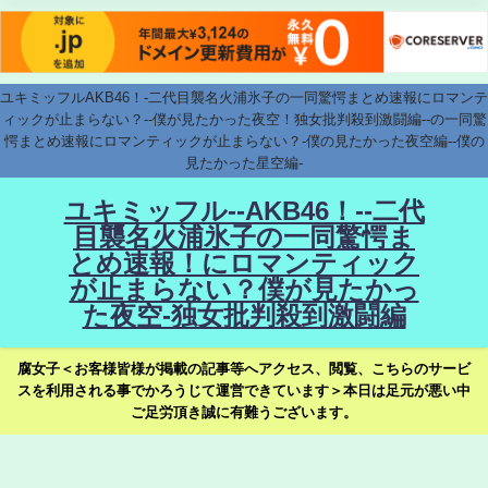
ユキミッフルAKB46！-二代目襲名火浦氷子の一同驚愕まとめ速報にロマンテ
ィックが止まらない？--僕が見たかった夜空！独女批判殺到激闘編--の一同驚
愕まとめ速報にロマンティックが止まらない？-僕の見たかった夜空編--僕の
見たかった星空編-
ユキミッフル--AKB46！--二代
目襲名火浦氷子の一同驚愕ま
とめ速報！にロマンティック
が止まらない？僕が見たかっ
た夜空-独女批判殺到激闘編
腐女子＜お客様皆様が掲載の記事等へアクセス、閲覧、こちらのサービ
スを利用される事でかろうじて運営できています＞本日は足元が悪い中
ご足労頂き誠に有難うございます。