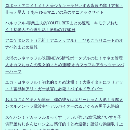
ロボットアニメ！メカと美少女キャラだいすき永遠の非リア充・
非モテ星人 ！あらゆるマニアの為のマニアックサイト
ハルッフル-専業主夫的YOUTUBERまとめ速報！キモデブおた
く！初老人の介護生活！激動の1750日
アニゲタレスト（元祖！アニメッフル） ひきこもりニートのオ
ナベ的まとめ速報
火浦のシネマッフル映画NEWS情報ポータブルの杜！オネエ管理
人オカマちゃんの鬼女的まとめ速報!オカマッフルアタックナンバ
ーハーフ
ユカ・ヨネッフル！初老的まとめ速報！！大帝イタチにラリアッ
ト！害獣神アリ・ガー被害に必殺！パイルドライバー
おネコさん的まとめ速報 僕の彼女はエリーちゃん人形！豆腐メ
ンタルメンヘラ電波中年アルバイターのぬいぐるみ男子末路編
スケバン！デカッフルまっくす（デカい強い2次元嫁だいすき子
供部屋おじさんヒロシ之古惑仔的まとめ速報）話題な動画取り上