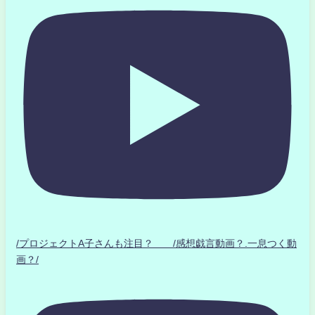
/プロジェクトA子さんも注目？ /感想戯言動画？.一息つく動
画？/