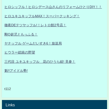
ヒロシッフル！ヒロシデース山さんのリフォームひとりDIY！！
ヒロユキユキッフルMAX！スーパークッキング！
徹夜DEテツヤッフル!！レトロ館2号店！
剛Q超児ともっふる！
ヤナッフル ゲームだいすき6！放送局
ヒウラー総統の野望
三代目 ユキユキッフル 花のひうら組! 見参！
魁!!アイドル塾!
t112
Links