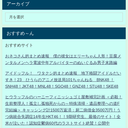
アーカイブ
おすすめ～ん
おすすめサイト
おネコさん的まとめ速報 僕の彼女はエリーちゃん人形！豆腐メ
ンタルメンヘラ電波中年アルバイターのぬいぐるみ男子末路編
アイドッフル！ ワタクシ的まとめ速報 地下格闘アイドルだい
すき！23 ひうらのアニメ放送局101ちゃんねる BNK48 ！
SNH48！JKT48！MNL48！SGO48！GNZ48！STU48！SKE48
ヒウラッフルのハーニーフィニッシュゴミ屋敷補完計画 ＜必殺！
生前整理人！孤立し孤独死からの～特殊清掃・遺品整理への道F
完結編＞ キャッシング計1500万返済：厨二病借金3500万円！う
つ病統合失調症14年生HKT46！！9期研究生、最後のサイト！全
米が泣いた！認知症鬱病60代のラストサイト絶賛！公開中