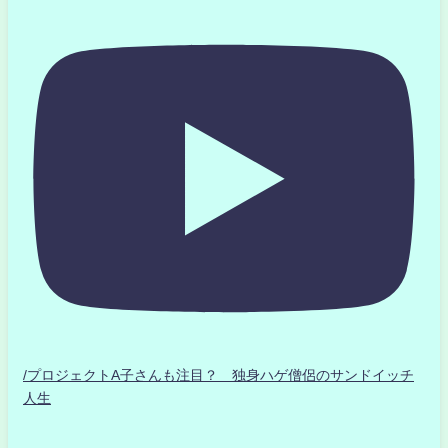
/プロジェクトA子さんも注目？ 独身ハゲ僧侶のサンドイッチ
人生