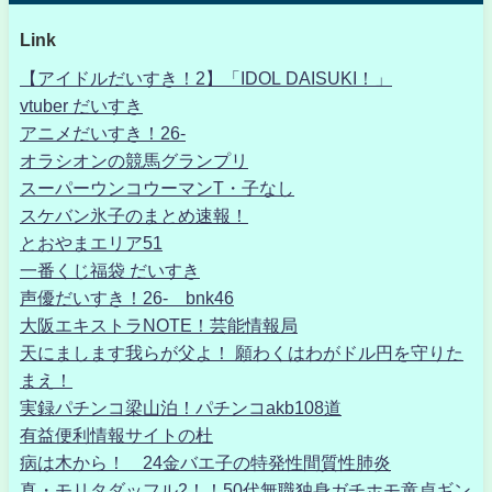
Link
【アイドルだいすき！2】「IDOL DAISUKI！」
vtuber だいすき
アニメだいすき！26-
オラシオンの競馬グランプリ
スーパーウンコウーマンT・子なし
スケバン氷子のまとめ速報！
とおやまエリア51
一番くじ福袋 だいすき
声優だいすき！26- bnk46
大阪エキストラNOTE！芸能情報局
天にまします我らが父よ！ 願わくはわがドル円を守りた
まえ！
実録パチンコ梁山泊！パチンコakb108道
有益便利情報サイトの杜
病は木から！ 24金バエ子の特発性間質性肺炎
真・モリタダッフル2！！50代無職独身ガチホモ童貞ギン