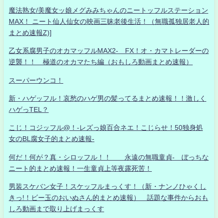
魔法熟女/美魔女ッ娘メグみみちゃんのニートッフルステーション
MAX！ ニート仙人仙女の映画三昧老後生活！（無職孤独居老人的
まとめ速報Z)]
乙女系腐男子のオカマッフルMAX2- FX！オ・カマトレーダーの
逆襲！！ 極道のオカマたち編（おもしろ動画まとめ速報）
スーパーウンコ！
新・ハゲッフル！哀愁のハゲ男の髪ってるまとめ速報！！激しく
ハゲっTEL？
こじ！コジッフル@！-レズっ娘百合ネエ！こじらせ！50独身処
女のBL腐女子的まとめ速報-
何だ！何が？真・シロッフル！！ 永遠の無職童貞- ぼっちな
ニート的まとめ速報！一生童貞上等夜露死苦！
男装スケバン女子！スケッフルまっくす！（新・ナンノひゃくし
きっ!！ビー玉のおいぬさん的まとめ速報） 話題な事件からおも
しろ動画まで取り上げまっくす