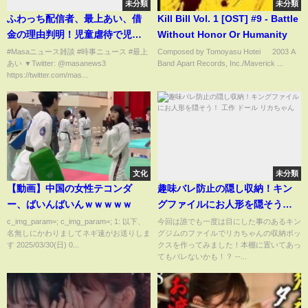
未分類
未分類
ふわっち配信者、最上あい、借
Kill Bill Vol. 1 [OST] #9 - Battle
金の理由判明！児童虐待で児童
Without Honor Or Humanity
相談所が子供を強制保護【Masa
#Masaニュース雑談 #時事ニュース #最上
Composed by Tomoyasu Hotei © 2003 A
あい ▼Twitter: @masanews3
Band Apart Records, Inc./Maverick ...
ニュース雑談】
https://twitter.com/mas...
文化
未分類
【動画】中国の女性テコンダ
趣味バレ防止の隠し収納！キン
ー、ばいんばいんｗｗｗｗｗ
グファイルにお人形を隠そう！
工作 ドール リカちゃん
c_img_param=; c_img_param=; 1: 以下、
今回は誰でも一度は目にした事のあるキン
名無しにかわりましてネギ速がお送りしま
グジムのファイルでリカちゃんの収納ボッ
す 2025/03/30(日) 0...
クスを作ってみました！本棚に置いてあっ
てもバレないかも！？ --...