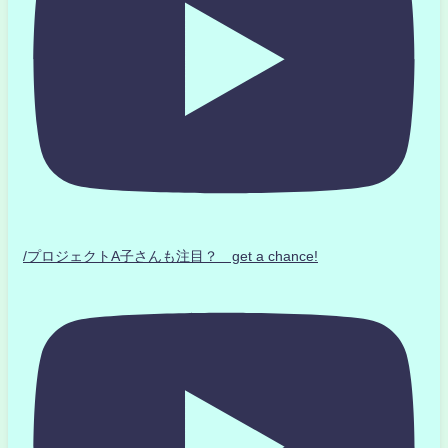
/プロジェクトA子さんも注目？ get a chance!