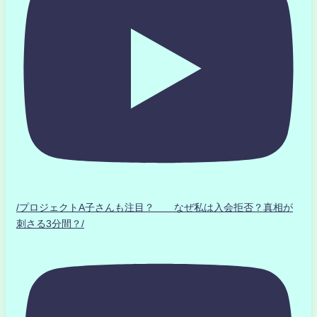
/プロジェクトA子さんも注目？ なぜ私は入会拒否？真相が
刺さる3分間？/