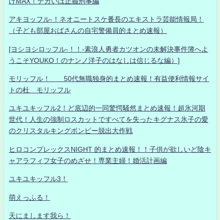
げMAX！デカいは正義刑事編
アキヨッフル-！ネオニートスケ番長のエキストラ芸能情報局！
（子ども部屋おばさんの自宅警備員的まとめ速報）
[ヨシヨシロッフル-！！-素浪人勇者カツオンの未解決事件簿へよ
うこそYOUKO！のナンノ洋子のはなしは信じるな編）]
モリッフル！ 50代無職独身的まとめ速報！有益便利情報サイ
トの杜 モリッフル
ユキユキッフル2！ど底辺的一同驚愕騒然まとめ速報！超氷河期
世代！人生の強制ロスカットですべてを失ったキグナス氷子の愛
のクリスタルキングボンビー脱出大作戦
ヒロコンプレックスNIGHT 的まとめ速報！！子供が欲しいど陰キ
ャアラフィフ女子のめざせ！専業主婦！婚活計画編
ユキユキッフル3！
萌えっふる！
天にまします我ら！