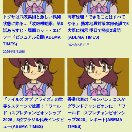
トグサは武装集団と激しい戦闘
高市総理「できることはすべて
状態に陥る…『攻殻機動隊』第6
やる」 熊本地震対策本部会議で8
話あらすじ・場面カット・エピ
大臣に指示 明日で発災2週間
ソードビジュアル公開(ABEMA
(ABEMA TIMES)
TIMES)
2026年8月10日
2026年8月10日
『テイルズ オブ アライズ』の世
香港代表の『モンハン』コスが
界をステージで披露！「ワール
グランドチャンピオンに！「ワ
ドコスプレチャンピオンシップ
ールドコスプレチャンピオンシ
2026」3位ブラジル代表インタビ
ップ2026」レポート(ABEMA
ュー(ABEMA TIMES)
TIMES)