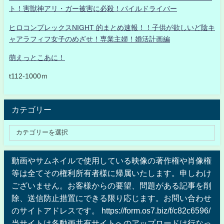
ト！害獣神アリ・ガー被害に必殺！パイルドライバー
ヒロコンプレックスNIGHT 的まとめ速報！！子供が欲しいど陰キ
ャアラフィフ女子のめざせ！専業主婦！婚活計画編
萌えっとこあに！
t112-1000ｍ
カテゴリー
動画やサムネイルで使用している映像の著作権や肖像権
等は全てその権利所有者様に帰属いたします。申しわけ
ございません。お客様からの要望、問題がある記事を削
除、送信防止措置にできる限り応じます。お問い合わせ
のサイトアドレスです。 https://form.os7.biz/f/c82c6596/
当サイトは各動画共有サイトへのアップロードは行なっ