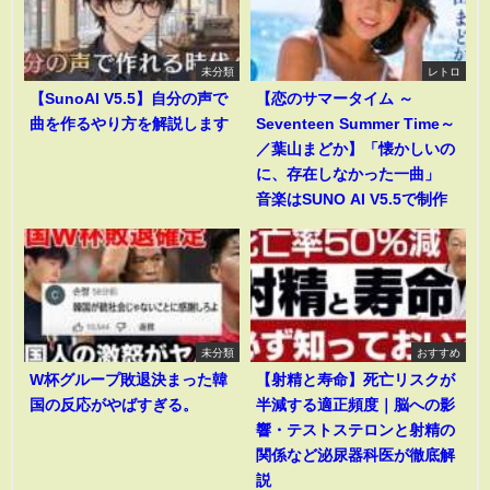
未分類
レトロ
【SunoAI V5.5】自分の声で
【恋のサマータイム ～
曲を作るやり方を解説します
Seventeen Summer Time～
／葉山まどか】「懐かしいの
に、存在しなかった一曲」
音楽はSUNO AI V5.5で制作
未分類
おすすめ
W杯グループ敗退決まった韓
【射精と寿命】死亡リスクが
国の反応がやばすぎる。
半減する適正頻度｜脳への影
響・テストステロンと射精の
関係など泌尿器科医が徹底解
説