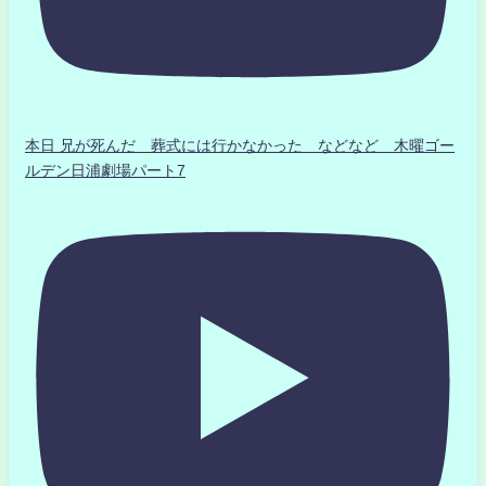
本日 兄が死んだ 葬式には行かなかった などなど 木曜ゴー
ルデン日浦劇場パート7