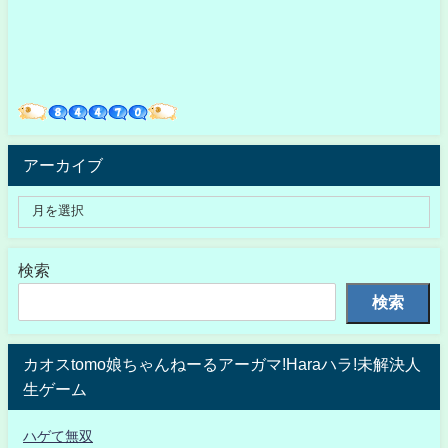
アーカイブ
検索
検索
カオスtomo娘ちゃんねーるアーガマ!Haraハラ!未解決人
生ゲーム
ハゲて無双