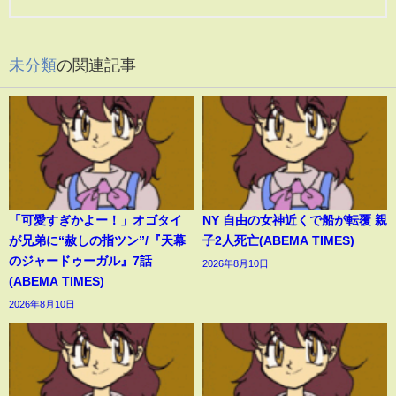
未分類
の関連記事
「可愛すぎかよー！」オゴタイ
NY 自由の女神近くで船が転覆 親
が兄弟に“赦しの指ツン”/『天幕
子2人死亡(ABEMA TIMES)
のジャードゥーガル』7話
2026年8月10日
(ABEMA TIMES)
2026年8月10日