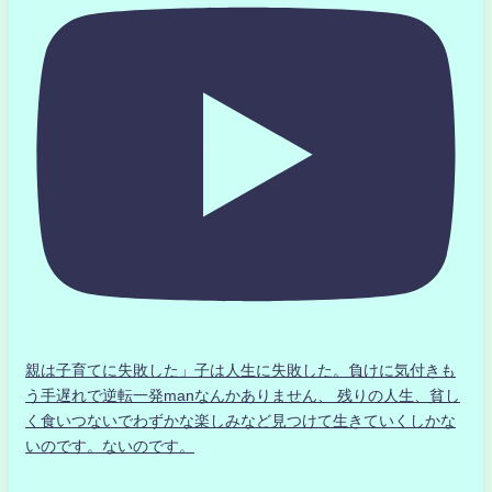
親は子育てに失敗した」子は人生に失敗した。負けに気付きも
う手遅れで逆転一発manなんかありません、 残りの人生、貧し
く食いつないでわずかな楽しみなど見つけて生きていくしかな
いのです。ないのです。