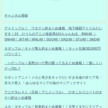
チャンネル登録
アイドッフル！ ワタクシ的まとめ速報 地下格闘アイドルだい
すき！23 ひうらのアニメ放送局101ちゃんねる BNK48 ！
SNH48！JKT48！MNL48！SGO48！GNZ48！STU48！SKE48
タダッフル！ネトゲ廃人的まとめ速報！！ネット乞食DE2000万
パワーズ！
・ハゲッフル！哀愁のハゲ男の髪ってるまとめ速報！！激しくハ
ゲっTEL？
ロボットアニメ！メカと美少女キャラだいすき永遠の非リア充・
非モテ星人 ！あらゆるマニアの為のマニアックサイト
アニゲタレスト（元祖！アニメッフル） ひきこもりニートのオ
ナベ的まとめ速報
ユカ・ヨネッフル！初老的まとめ速報！！大帝イタチにラリアッ