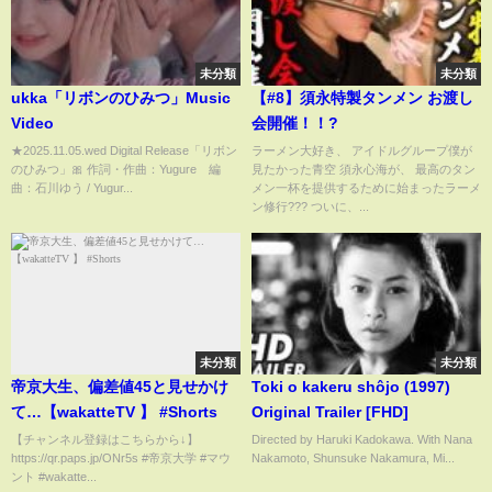
未分類
未分類
ukka「リボンのひみつ」Music
【#8】須永特製タンメン お渡し
Video
会開催！！?
★2025.11.05.wed Digital Release「リボン
ラーメン大好き、 アイドルグループ僕が
のひみつ」🎀 作詞・作曲：Yugure 編
見たかった青空 須永心海が、 最高のタン
曲：石川ゆう / Yugur...
メン一杯を提供するために始まったラーメ
ン修行??‍? ついに、...
未分類
未分類
帝京大生、偏差値45と見せかけ
Toki o kakeru shôjo (1997)
て…【wakatteTV 】 #Shorts
Original Trailer [FHD]
【チャンネル登録はこちらから↓】
Directed by Haruki Kadokawa. With Nana
https://qr.paps.jp/ONr5s #帝京大学 #マウ
Nakamoto, Shunsuke Nakamura, Mi...
ント #wakatte...