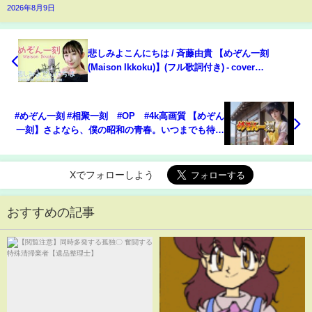
2026年8月9日
悲しみよこんにちは / 斉藤由貴 【めぞん一刻
(Maison Ikkoku)】(フル歌詞付き) - cover
【Nanao】歌ってみた
#めぞん一刻 #相聚一刻 #OP #4k高画質 【めぞん
一刻】さよなら、僕の昭和の青春。いつまでも待ち
続けたあの人へ
Xでフォローしよう
おすすめの記事