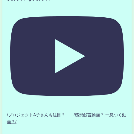
/プロジェクトA子さんも注目？ /感想戯言動画？.一息つく動
画？/