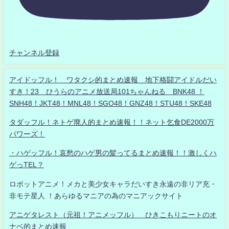
チャンネル登録
アイドッフル！ ワタクシ的まとめ速報 地下格闘アイドルだい
すき！23 ひうらのアニメ放送局101ちゃんねる BNK48 ！
SNH48！JKT48！MNL48！SGO48！GNZ48！STU48！SKE48
タダッフル！ネトゲ廃人的まとめ速報！！ネット乞食DE2000万
パワーズ！
・ハゲッフル！哀愁のハゲ男の髪ってるまとめ速報！！激しくハ
ゲっTEL？
ロボットアニメ！メカと美少女キャラだいすき永遠の非リア充・
非モテ星人 ！あらゆるマニアの為のマニアックサイト
アニゲタレスト（元祖！アニメッフル） ひきこもりニートのオ
ナベ的まとめ速報