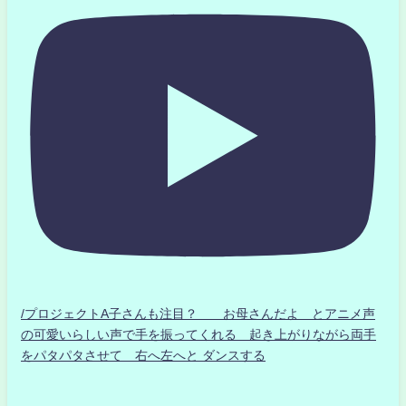
/プロジェクトA子さんも注目？ お母さんだよ とアニメ声
の可愛いらしい声で手を振ってくれる 起き上がりながら両手
をパタパタさせて 右へ左へと ダンスする