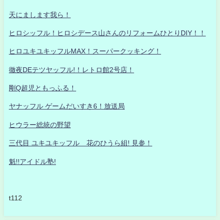
天にまします我ら！
ヒロシッフル！ヒロシデース山さんのリフォームひとりDIY！！
ヒロユキユキッフルMAX！スーパークッキング！
徹夜DEテツヤッフル!！レトロ館2号店！
剛Q超児ともっふる！
ヤナッフル ゲームだいすき6！放送局
ヒウラー総統の野望
三代目 ユキユキッフル 花のひうら組! 見参！
魁!!アイドル塾!
t112