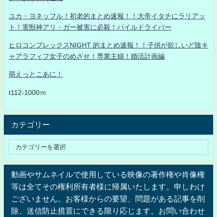
ユカ・ヨネッフル！初老的まとめ速報！！大帝イタチにラリアッ
ト！害獣神アリ・ガー被害に必殺！パイルドライバー
ヒロコンプレックスNIGHT 的まとめ速報！！子供が欲しいど陰キ
ャアラフィフ女子のめざせ！専業主婦！婚活計画編
萌えっとこあに！
t112-1000ｍ
カテゴリー
動画やサムネイルで使用している映像の著作権や肖像権
等は全てその権利所有者様に帰属いたします。申しわけ
ございません。お客様からの要望、問題がある記事を削
除、送信防止措置にできる限り応じます。お問い合わせ