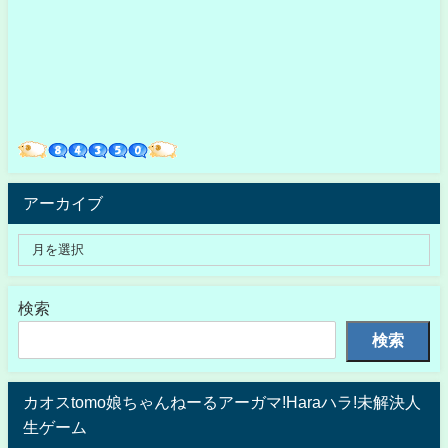
アーカイブ
検索
検索
カオスtomo娘ちゃんねーるアーガマ!Haraハラ!未解決人
生ゲーム