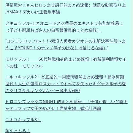
供部屋おじさんヒロシ之古惑仔的まとめ速報）話題な動画取り上
げMAX！デカいは正義刑事編
アキヨッフル-！ネオニートスケ番長のエキストラ芸能情報局！
（子ども部屋おばさんの自宅警備員的まとめ速報）
[ヨシヨシロッフル-！！-素浪人勇者カツオンの未解決事件簿へよ
うこそYOUKO！のナンノ洋子のはなしは信じるな編）]
モリッフル！ 50代無職独身的まとめ速報！有益便利情報サイ
トの杜 モリッフル
ユキユキッフル2！ど底辺的一同驚愕騒然まとめ速報！超氷河期
世代！人生の強制ロスカットですべてを失ったキグナス氷子の愛
のクリスタルキングボンビー脱出大作戦
ヒロコンプレックスNIGHT 的まとめ速報！！子供が欲しいど陰キ
ャアラフィフ女子のめざせ！専業主婦！婚活計画編
ユキユキッフル3！
萌えっふる！