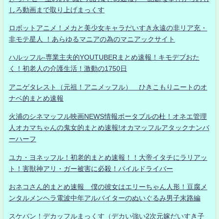
しろ動画まで取り上げまっくす
ロボットアニメ！メカと美少女キャラだいすき永遠の非リア充・
非モテ星人 ！あらゆるマニアの為のマニアックサイト
ハルッフル-専業主夫的YOUTUBERまとめ速報！キモデブおた
く！初老人の介護生活！激動の1750日
アニゲタレスト（元祖！アニメッフル） ひきこもりニートのオ
ナベ的まとめ速報
火浦のシネマッフル映画NEWS情報ポータブルの杜！オネエ管理
人オカマちゃんの鬼女的まとめ速報!オカマッフルアタックナンバ
ーハーフ
ユカ・ヨネッフル！初老的まとめ速報！！大帝イタチにラリアッ
ト！害獣神アリ・ガー被害に必殺！パイルドライバー
おネコさん的まとめ速報 僕の彼女はエリーちゃん人形！豆腐メ
ンタルメンヘラ電波中年アルバイターのぬいぐるみ男子末路編
スケバン！デカッフルまっくす（デカい強い2次元嫁だいすき子