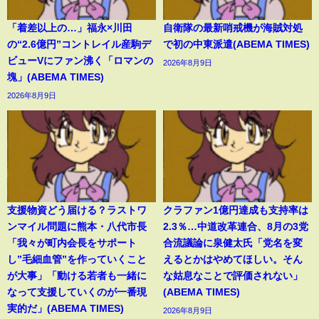
「着差以上の…」福永×川田
自衛隊の最新哨戒機が海賊対処
の“2.6億円”コントレイル産駒デ
で初の中東派遣(ABEMA TIMES)
ビューVにファン沸く「ロマンの
2026年8月9日
塊」(ABEMA TIMES)
2026年8月9日
支援物資どう届ける？ラストワ
クラファン1億円達成も支持率は
ンマイル問題に熊本・八代市長
2.3％…中道改革連合、8月の3党
「我々が町内会長をサポート
合流議論に泉健太氏「党名を変
し”毛細血管”を作っていくこと
えるとかはやめてほしい。そん
が大事」「動ける若者も一緒に
な姑息なことで評価されない」
なって支援していくのが一番現
(ABEMA TIMES)
実的だ」(ABEMA TIMES)
2026年8月9日