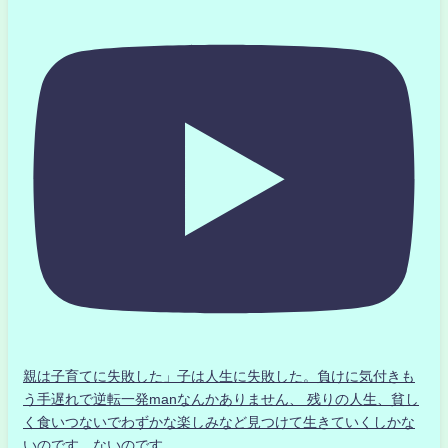
親は子育てに失敗した」子は人生に失敗した。負けに気付きも
う手遅れで逆転一発manなんかありません、 残りの人生、貧し
く食いつないでわずかな楽しみなど見つけて生きていくしかな
いのです。ないのです。