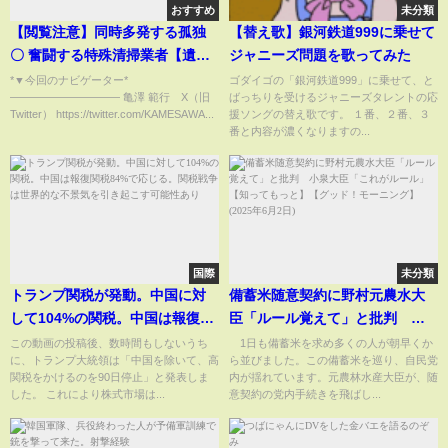
おすすめ
未分類
【閲覧注意】同時多発する孤独
【替え歌】銀河鉄道999に乗せて
〇 奮闘する特殊清掃業者【遺品
ジャニーズ問題を歌ってみた
整理士】
*▼今回のナビゲーター*
ゴダイゴの「銀河鉄道999」に乗せて、と
—————————— 亀澤 範行 X（旧
ばっちりを受けるジャニーズタレントの応
Twitter） https://twitter.com/KAMESAWA...
援ソングの替え歌です。 １番、２番、３
番と内容が濃くなりますの...
国際
未分類
トランプ関税が発動。中国に対
備蓄米随意契約に野村元農水大
して104%の関税。中国は報復関
臣「ルール覚えて」と批判 小
税84%で応じる。関税戦争は世
泉大臣「これがルール」【知っ
この動画の投稿後、数時間もしないうち
1日も備蓄米を求め多くの人が朝早くか
に、トランプ大統領は「中国を除いて、高
ら並びました。この備蓄米を巡り、自民党
界的な不景気を引き起こす可能
てもっと】【グッド！モーニン
関税をかけるのを90日停止」と発表しま
内が揺れています。元農林水産大臣が、随
性あり
グ】(2025年6月2日)
した。 これにより株式市場は...
意契約の党内手続きを飛ばし...