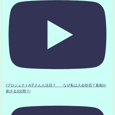
/プロジェクトA子さんも注目？ なぜ私は入会拒否？真相が
刺さる3分間？/