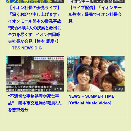
未分類
未分類
【イオン社長の会見ライブ】
【ライブ配信】「イオンモー
「深くお詫び申し上げます」
ル熊本」爆発でイオン社長会
イオンモール熊本の爆発事故
見
“安否不明4人の捜索と救出に
全力を尽くす” イオン吉田昭
夫社長が会見【熊本 震度7】
｜TBS NEWS DIG
未分類
未分類
“不適切な事務処理や死亡事
NEWS – SUMMER TIME
故” 熊本市交通局が職員2人
[Official Music Video]
を懲戒処分