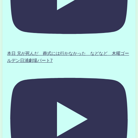
本日 兄が死んだ 葬式には行かなかった などなど 木曜ゴー
ルデン日浦劇場パート7