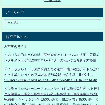
アーカイブ
おすすめ～ん
おすすめサイト
おネコさん的まとめ速報 僕の彼女はエリーちゃん人形！豆腐メ
ンタルメンヘラ電波中年アルバイターのぬいぐるみ男子末路編
アイドッフル！ ワタクシ的まとめ速報 地下格闘アイドルだい
すき！23 ひうらのアニメ放送局101ちゃんねる BNK48 ！
SNH48！JKT48！MNL48！SGO48！GNZ48！STU48！SKE48
ヒウラッフルのハーニーフィニッシュゴミ屋敷補完計画 ＜必殺！
生前整理人！孤立し孤独死からの～特殊清掃・遺品整理への道F
完結編＞ キャッシング計1500万返済：厨二病借金3500万円！う
つ病統合失調症14年生HKT46！！9期研究生、最後のサイト！全