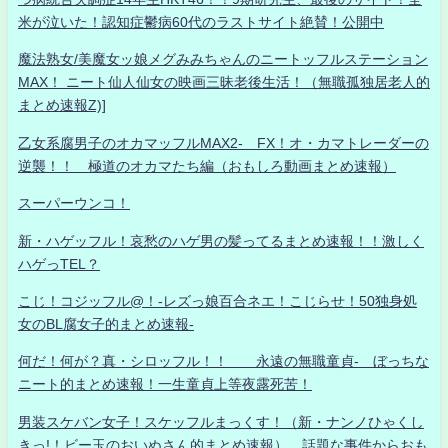
米が泣いた！認知症鬱病60代のラストサイト絶賛！公開中
魔法熟女/美魔女ッ娘メグみみちゃんのニートッフルステーション
MAX！ ニート仙人仙女の映画三昧老後生活！（無職孤独居老人的
まとめ速報Z)]
乙女系腐男子のオカマッフルMAX2- FX！オ・カマトレーダーの
逆襲！！ 極道のオカマたち編（おもしろ動画まとめ速報）
スーパーウンコ！
新・ハゲッフル！哀愁のハゲ男の髪ってるまとめ速報！！激しく
ハゲっTEL？
こじ！コジッフル@！-レズっ娘百合ネエ！こじらせ！50独身処
女のBL腐女子的まとめ速報-
何だ！何が？真・シロッフル！！ 永遠の無職童貞- ぼっちな
ニート的まとめ速報！一生童貞上等夜露死苦！
男装スケバン女子！スケッフルまっくす！（新・ナンノひゃくし
きっ!！ビー玉のおいぬさん的まとめ速報） 話題な事件からおも