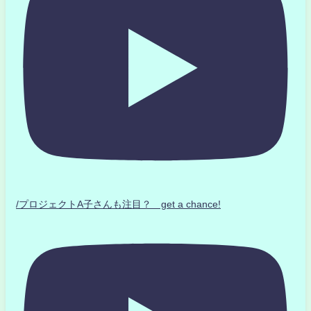
/プロジェクトA子さんも注目？ get a chance!