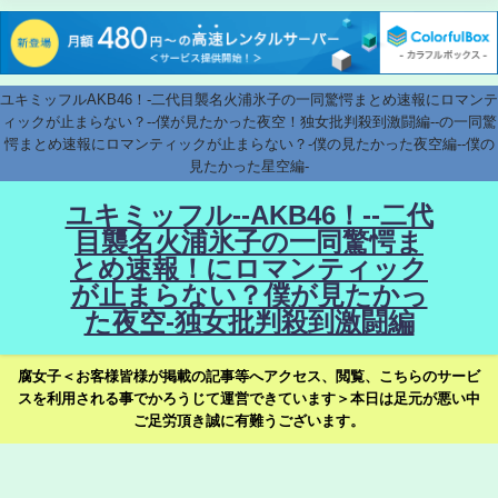
ユキミッフルAKB46！-二代目襲名火浦氷子の一同驚愕まとめ速報にロマンテ
ィックが止まらない？--僕が見たかった夜空！独女批判殺到激闘編--の一同驚
愕まとめ速報にロマンティックが止まらない？-僕の見たかった夜空編--僕の
見たかった星空編-
ユキミッフル--AKB46！--二代
目襲名火浦氷子の一同驚愕ま
とめ速報！にロマンティック
が止まらない？僕が見たかっ
た夜空-独女批判殺到激闘編
腐女子＜お客様皆様が掲載の記事等へアクセス、閲覧、こちらのサービ
スを利用される事でかろうじて運営できています＞本日は足元が悪い中
ご足労頂き誠に有難うございます。