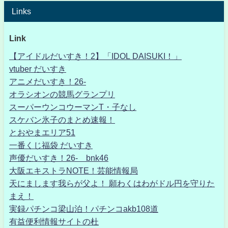
Links
Link
【アイドルだいすき！2】「IDOL DAISUKI！」
vtuber だいすき
アニメだいすき！26-
オラシオンの競馬グランプリ
スーパーウンコウーマンT・子なし
スケバン氷子のまとめ速報！
とおやまエリア51
一番くじ福袋 だいすき
声優だいすき！26- bnk46
大阪エキストラNOTE！芸能情報局
天にまします我らが父よ！ 願わくはわがドル円を守りた
まえ！
実録パチンコ梁山泊！パチンコakb108道
有益便利情報サイトの杜