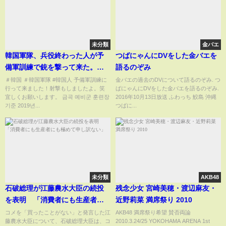
未分類
金バエ
韓国軍隊、兵役終わった人が予
つばにゃんにDVをした金バエを
備軍訓練で銃を撃って来た。射
語るのぞみ
撃経験
＃韓国 ＃韓国軍隊 #韓国人 予備軍訓練に
金バエの過去のDVについて語るのぞみ. つ
行って来ました！射撃もしましたよ。笑
ばにゃんにDVをした金バエを語るのぞみ.
宜しくお願いします。 금곡 예비군 훈련장
2016年10月13日放送 ふわっち 鮫島 沖縄
기준 2019년...
つばに...
未分類
AKB48
石破総理が江藤農水大臣の続投
残念少女 宮崎美穂・渡辺麻友・
を表明 「消費者にも生産者に
近野莉菜 満席祭り 2010
も極めて申し訳ない」
コメを「買ったことがない」と発言した江
AKB48 満席祭り希望 賛否両論
藤農水大臣について、石破総理大臣は、コ
2010.3.24/25 YOKOHAMA ARENA 1st