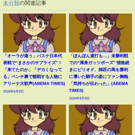
未分類
の関連記事
「オーラが違う」バスケ日本代
「ぽんぽん連打も…」未勝利戦
表戦で“まさかのサプライズ”！
での“渾身ガッツポーズ” 惜敗続
「来てたのか」「デカくなって
きにピリオド、師匠の馬を勝利
る」ベンチ裏で観戦する人物に
に導いた騎手の姿にファン胸熱
アリーナ大歓声(ABEMA TIMES)
「気持ちが伝わった」(ABEMA
TIMES)
2026年8月9日
2026年8月9日