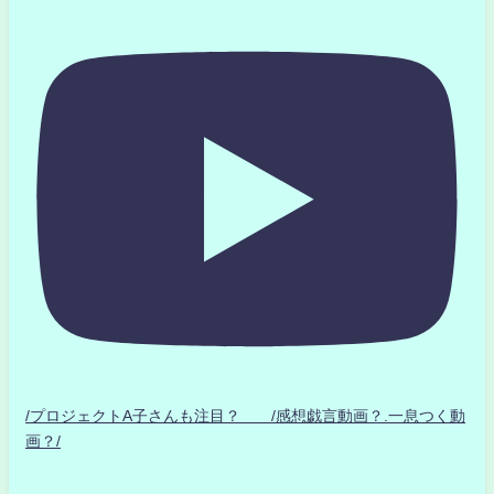
/プロジェクトA子さんも注目？ /感想戯言動画？.一息つく動
画？/