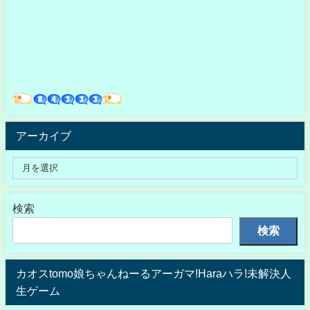
アーカイブ
検索
検索
カオスtomo娘ちゃんねーるアーガマ!Haraハラ!未解決人
生ゲーム