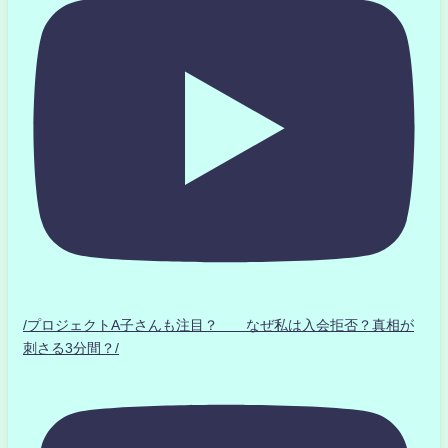
/プロジェクトA子さんも注目？ なぜ私は入会拒否？真相が
刺さる3分間？/