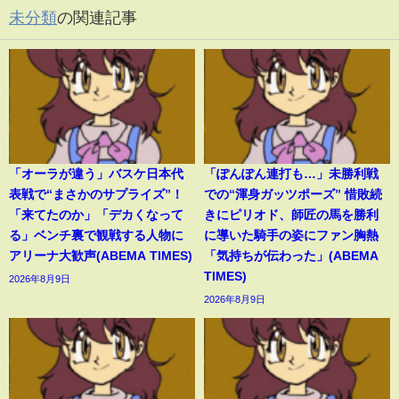
未分類
の関連記事
「オーラが違う」バスケ日本代
「ぽんぽん連打も…」未勝利戦
表戦で“まさかのサプライズ”！
での“渾身ガッツポーズ” 惜敗続
「来てたのか」「デカくなって
きにピリオド、師匠の馬を勝利
る」ベンチ裏で観戦する人物に
に導いた騎手の姿にファン胸熱
アリーナ大歓声(ABEMA TIMES)
「気持ちが伝わった」(ABEMA
TIMES)
2026年8月9日
2026年8月9日