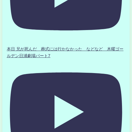
本日 兄が死んだ 葬式には行かなかった などなど 木曜ゴー
ルデン日浦劇場パート7