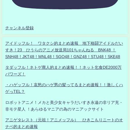
チャンネル登録
アイドッフル！ ワタクシ的まとめ速報 地下格闘アイドルだい
すき！23 ひうらのアニメ放送局101ちゃんねる BNK48 ！
SNH48！JKT48！MNL48！SGO48！GNZ48！STU48！SKE48
タダッフル！ネトゲ廃人的まとめ速報！！ネット乞食DE2000万
パワーズ！
・ハゲッフル！哀愁のハゲ男の髪ってるまとめ速報！！激しくハ
ゲっTEL？
ロボットアニメ！メカと美少女キャラだいすき永遠の非リア充・
非モテ星人 ！あらゆるマニアの為のマニアックサイト
アニゲタレスト（元祖！アニメッフル） ひきこもりニートのオ
ナベ的まとめ速報