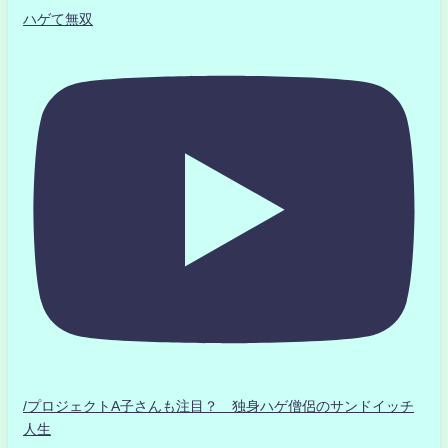
ハゲて無双
/プロジェクトA子さんも注目？ 独身ハゲ僧侶のサンドイッチ
人生