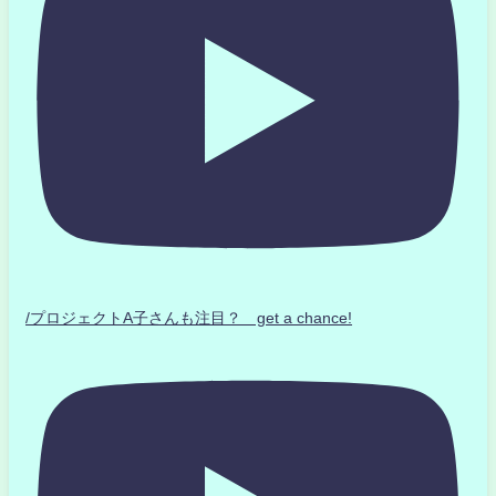
/プロジェクトA子さんも注目？ get a chance!