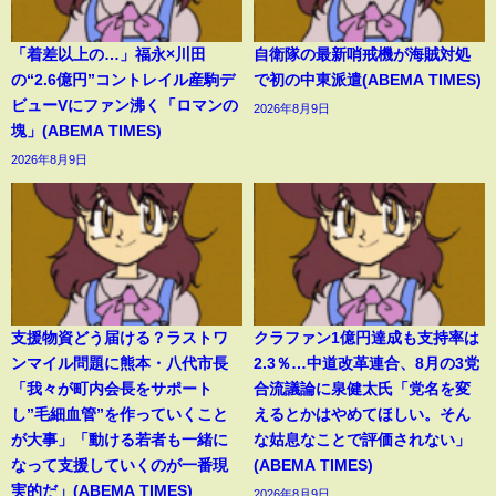
「着差以上の…」福永×川田
自衛隊の最新哨戒機が海賊対処
の“2.6億円”コントレイル産駒デ
で初の中東派遣(ABEMA TIMES)
ビューVにファン沸く「ロマンの
2026年8月9日
塊」(ABEMA TIMES)
2026年8月9日
支援物資どう届ける？ラストワ
クラファン1億円達成も支持率は
ンマイル問題に熊本・八代市長
2.3％…中道改革連合、8月の3党
「我々が町内会長をサポート
合流議論に泉健太氏「党名を変
し”毛細血管”を作っていくこと
えるとかはやめてほしい。そん
が大事」「動ける若者も一緒に
な姑息なことで評価されない」
なって支援していくのが一番現
(ABEMA TIMES)
実的だ」(ABEMA TIMES)
2026年8月9日