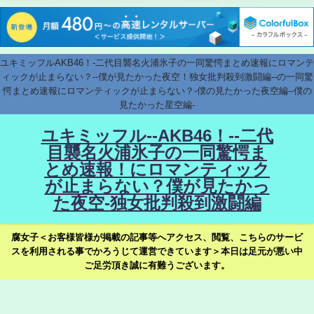
ユキミッフルAKB46！-二代目襲名火浦氷子の一同驚愕まとめ速報にロマンテ
ィックが止まらない？--僕が見たかった夜空！独女批判殺到激闘編--の一同驚
愕まとめ速報にロマンティックが止まらない？-僕の見たかった夜空編--僕の
見たかった星空編-
ユキミッフル--AKB46！--二代
目襲名火浦氷子の一同驚愕ま
とめ速報！にロマンティック
が止まらない？僕が見たかっ
た夜空-独女批判殺到激闘編
腐女子＜お客様皆様が掲載の記事等へアクセス、閲覧、こちらのサービ
スを利用される事でかろうじて運営できています＞本日は足元が悪い中
ご足労頂き誠に有難うございます。