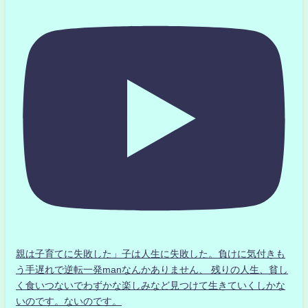
親は子育てに失敗した」子は人生に失敗した。負けに気付きも
う手遅れで逆転一発manなんかありません、 残りの人生、貧し
く食いつないでわずかな楽しみなど見つけて生きていくしかな
いのです。ないのです。