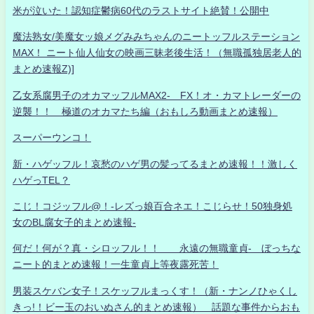
米が泣いた！認知症鬱病60代のラストサイト絶賛！公開中
魔法熟女/美魔女ッ娘メグみみちゃんのニートッフルステーション
MAX！ ニート仙人仙女の映画三昧老後生活！（無職孤独居老人的
まとめ速報Z)]
乙女系腐男子のオカマッフルMAX2- FX！オ・カマトレーダーの
逆襲！！ 極道のオカマたち編（おもしろ動画まとめ速報）
スーパーウンコ！
新・ハゲッフル！哀愁のハゲ男の髪ってるまとめ速報！！激しく
ハゲっTEL？
こじ！コジッフル@！-レズっ娘百合ネエ！こじらせ！50独身処
女のBL腐女子的まとめ速報-
何だ！何が？真・シロッフル！！ 永遠の無職童貞- ぼっちな
ニート的まとめ速報！一生童貞上等夜露死苦！
男装スケバン女子！スケッフルまっくす！（新・ナンノひゃくし
きっ!！ビー玉のおいぬさん的まとめ速報） 話題な事件からおも