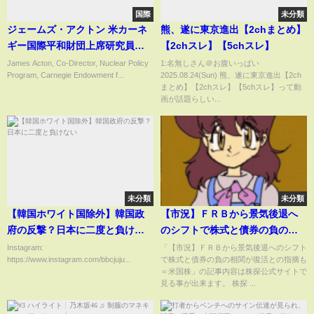
国際
未分類
ジェームズ・アクトン 米カーネ
熊、遂に東京進出【2chまとめ】
ギー国際平和財団上席研究員
【2chスレ】【5chスレ】
「３．１１から５年」⑪ プルト
James Acton, Co-Director, Nuclear Policy
1:名無しさん＠お腹いっぱい
Program, Carnegie Endowment f...
2025.08.24(Sun) 熊、遂に東京進出【2ch
ニウム余剰問題 2016.3.1
まとめ】【2chスレ】【5chスレ】って動
画が話題らしい...
未分類
未分類
【韓国ホワイト国除外】韓国政
【市況】ＦＲＢから景気後退へ
府の反撃？日本に二度と負けな
のシフトで株式と債券の負の相
い
関が復活との指摘も＝米国株
Instagram:
「【市況】ＦＲＢから景気後退へのシフト
https://www.instagram.com/bbcjuju...
で株式と債券の負の相関が復活との指摘も
＝米国株」の記事内容は株探公式サイトで
見る事が出来ます。 株探 ...