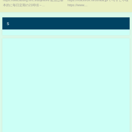
https://twitcasting.tv/c:indojinlove 配信は基
https://voicevox.hiroshiba.jp/ いらすとや様
貌！」2021/9/23号夜
本的に毎日定期の21時頃～...
https://www....
s