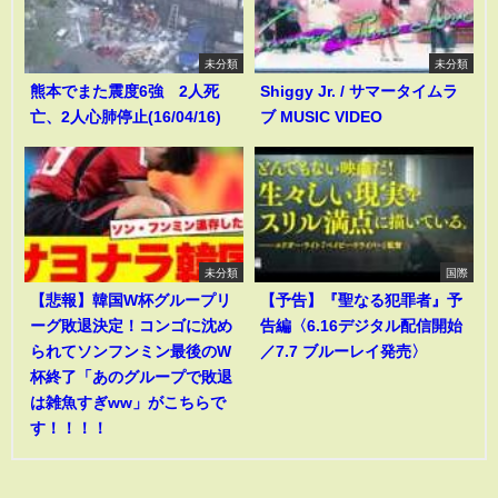
未分類
未分類
熊本でまた震度6強 2人死
Shiggy Jr. / サマータイムラ
亡、2人心肺停止(16/04/16)
ブ MUSIC VIDEO
未分類
国際
【悲報】韓国W杯グループリ
【予告】『聖なる犯罪者』予
ーグ敗退決定！コンゴに沈め
告編〈6.16デジタル配信開始
られてソンフンミン最後のW
／7.7 ブルーレイ発売〉
杯終了「あのグループで敗退
は雑魚すぎww」がこちらで
す！！！！