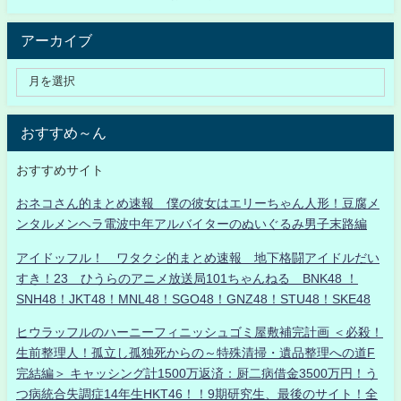
アーカイブ
おすすめ～ん
おすすめサイト
おネコさん的まとめ速報 僕の彼女はエリーちゃん人形！豆腐メ
ンタルメンヘラ電波中年アルバイターのぬいぐるみ男子末路編
アイドッフル！ ワタクシ的まとめ速報 地下格闘アイドルだい
すき！23 ひうらのアニメ放送局101ちゃんねる BNK48 ！
SNH48！JKT48！MNL48！SGO48！GNZ48！STU48！SKE48
ヒウラッフルのハーニーフィニッシュゴミ屋敷補完計画 ＜必殺！
生前整理人！孤立し孤独死からの～特殊清掃・遺品整理への道F
完結編＞ キャッシング計1500万返済：厨二病借金3500万円！う
つ病統合失調症14年生HKT46！！9期研究生、最後のサイト！全