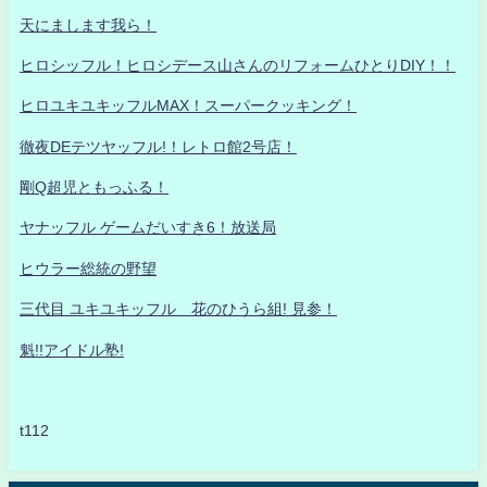
天にまします我ら！
ヒロシッフル！ヒロシデース山さんのリフォームひとりDIY！！
ヒロユキユキッフルMAX！スーパークッキング！
徹夜DEテツヤッフル!！レトロ館2号店！
剛Q超児ともっふる！
ヤナッフル ゲームだいすき6！放送局
ヒウラー総統の野望
三代目 ユキユキッフル 花のひうら組! 見参！
魁!!アイドル塾!
t112