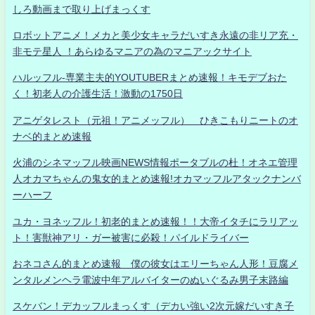
しろ動画まで取り上げまっくす
ロボットアニメ！メカと美少女キャラだいすき永遠の非リア充・
非モテ星人 ！あらゆるマニアの為のマニアックサイト
ハルッフル-専業主夫的YOUTUBERまとめ速報！キモデブおた
く！初老人の介護生活！激動の1750日
アニゲタレスト（元祖！アニメッフル） ひきこもりニートのオ
ナベ的まとめ速報
火浦のシネマッフル映画NEWS情報ポータブルの杜！オネエ管理
人オカマちゃんの鬼女的まとめ速報!オカマッフルアタックナンバ
ーハーフ
ユカ・ヨネッフル！初老的まとめ速報！！大帝イタチにラリアッ
ト！害獣神アリ・ガー被害に必殺！パイルドライバー
おネコさん的まとめ速報 僕の彼女はエリーちゃん人形！豆腐メ
ンタルメンヘラ電波中年アルバイターのぬいぐるみ男子末路編
スケバン！デカッフルまっくす（デカい強い2次元嫁だいすき子