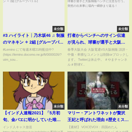
未分類
未分類
#3 ハイライト┊乃木坂46 ♫ 制服
打者からベンチへのサイン伝達
のマネキン ✧ 2組 [グループバト
が見られ、球審が選手と大阪桐
ル]
蔭ベンチに注意を行う。突然の
#Lemino にて毎週木曜21時配信中?
春季大阪大会 大阪電通VS大阪桐蔭 誹謗・
(https://lemino.docomo.ne.jp/ft/0000026/?
中傷・卑猥なコメントは削除orブロックし
出来事に場内一瞬静まり返る！
utm_sou...
ます。 Twitterは休止中。 ＃やまチャンネ
ル＃野球Y...
未分類
未分類
【インド人速報2021】「5月初
マリー・アントワネットが贅沢
旬、金バエに明かしていた唯エ
王妃と呼ばれた理由 #歴史ミステ
ンタープライズ会社設立の全
リー #shorts
インド人キャス放送
【素材】 VOICEVOX：四国めたん