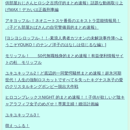
供部屋おじさんヒロシ之古惑仔的まとめ速報）話題な動画取り上
げMAX！デカいは正義刑事編
アキヨッフル-！ネオニートスケ番長のエキストラ芸能情報局！
（子ども部屋おばさんの自宅警備員的まとめ速報）
[ヨシヨシロッフル-！！-素浪人勇者カツオンの未解決事件簿へよ
うこそYOUKO！のナンノ洋子のはなしは信じるな編）]
モリッフル！ 50代無職独身的まとめ速報！有益便利情報サイ
トの杜 モリッフル
ユキユキッフル2！ど底辺的一同驚愕騒然まとめ速報！超氷河期
世代！人生の強制ロスカットですべてを失ったキグナス氷子の愛
のクリスタルキングボンビー脱出大作戦
ヒロコンプレックスNIGHT 的まとめ速報！！子供が欲しいど陰キ
ャアラフィフ女子のめざせ！専業主婦！婚活計画編
ユキユキッフル3！
萌えっふる！