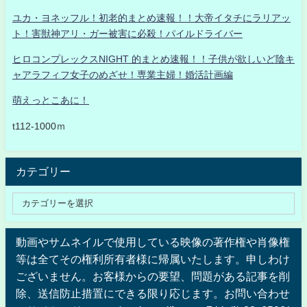
ユカ・ヨネッフル！初老的まとめ速報！！大帝イタチにラリアッ
ト！害獣神アリ・ガー被害に必殺！パイルドライバー
ヒロコンプレックスNIGHT 的まとめ速報！！子供が欲しいど陰キ
ャアラフィフ女子のめざせ！専業主婦！婚活計画編
萌えっとこあに！
t112-1000ｍ
カテゴリー
動画やサムネイルで使用している映像の著作権や肖像権
等は全てその権利所有者様に帰属いたします。申しわけ
ございません。お客様からの要望、問題がある記事を削
除、送信防止措置にできる限り応じます。お問い合わせ