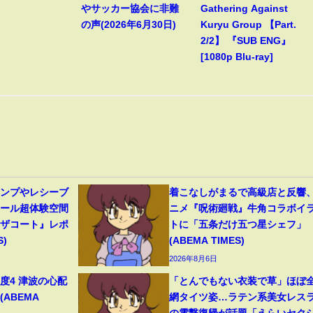
やサッカー協会に非難
Gathering Against
の声(2026年6月30日)
Kuryu Group 【Part.
2/2】 『SUB ENG』
[1080p Blu-ray]
ャンプやレシーブ
着こなしがまるで高級店と反響
ボール超体験空間
ニメ『呪術廻戦』牛角コラボイ
ンザコート』レポ
トに「五条だけ五つ星シェフ」
S)
(ABEMA TIMES)
2026年8月6日
度4 津波の心配
「とんでもない衣装で草」ほぼ
(ABEMA
網タイツ姿…ラテン系美女レス
の電撃復帰が話題「えらいセク