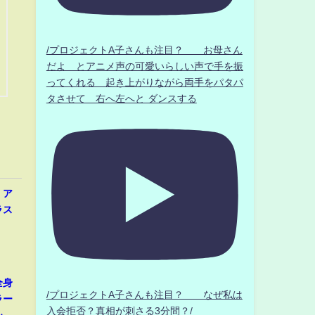
/プロジェクトA子さんも注目？ お母さん
だよ とアニメ声の可愛いらしい声で手を振
ってくれる 起き上がりながら両手をパタパ
タさせて 右へ左へと ダンスする
、ア
ラス
全身
/プロジェクトA子さんも注目？ なぜ私は
ラー
入会拒否？真相が刺さる3分間？/
シ