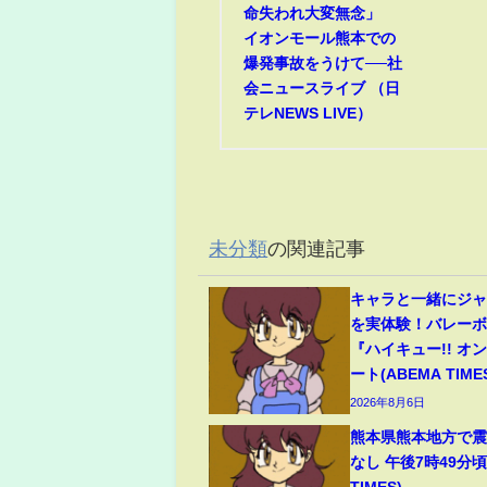
命失われ大変無念」
イオンモール熊本での
爆発事故をうけて──社
会ニュースライブ （日
テレNEWS LIVE）
未分類
の関連記事
キャラと一緒にジ
を実体験！バレー
『ハイキュー!! オ
ート(ABEMA TIME
2026年8月6日
熊本県熊本地方で震
なし 午後7時49分頃
TIMES)