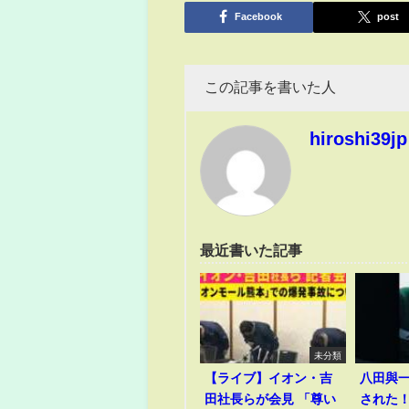
有
Facebook
post
この記事を書いた人
hiroshi39jp
最近書いた記事
未分類
【ライブ】イオン・吉
八田與
田社長らが会見 「尊い
された