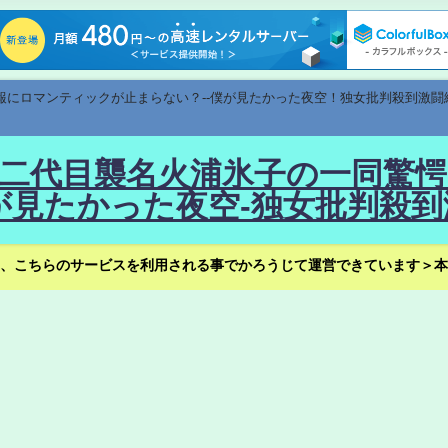
速報にロマンティックが止まらない？--僕が見たかった夜空！独女批判殺到激闘
！--二代目襲名火浦氷子の一同
見たかった夜空-独女批判殺到
、こちらのサービスを利用される事でかろうじて運営できています＞本