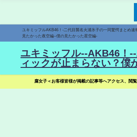
ユキミッフルAKB46！-二代目襲名火浦氷子の一同驚愕まとめ
見たかった夜空編--僕の見たかった星空編-
ユキミッフル--AKB46
ィックが止まらない？僕が
腐女子＜お客様皆様が掲載の記事等へアクセス、閲覧