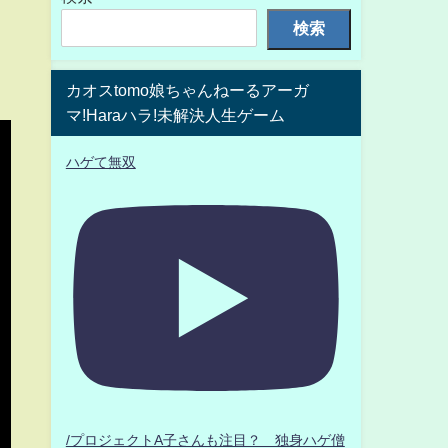
検索
カオスtomo娘ちゃんねーるアーガ
マ!Haraハラ!未解決人生ゲーム
ハゲて無双
/プロジェクトA子さんも注目？ 独身ハゲ僧