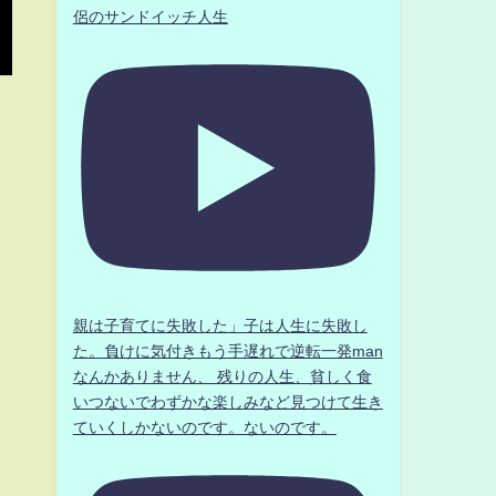
侶のサンドイッチ人生
親は子育てに失敗した」子は人生に失敗し
た。負けに気付きもう手遅れで逆転一発man
なんかありません、 残りの人生、貧しく食
いつないでわずかな楽しみなど見つけて生き
ていくしかないのです。ないのです。