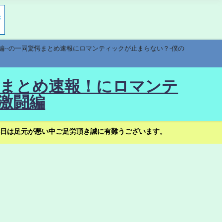
編--の一同驚愕まとめ速報にロマンティックが止まらない？-僕の
驚愕まとめ速報！にロマンテ
激闘編
日は足元が悪い中ご足労頂き誠に有難うございます。