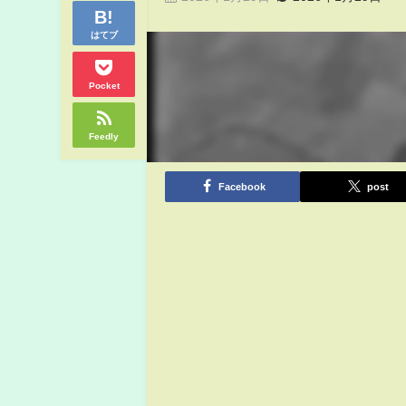
はてブ
Pocket
Feedly
Facebook
post