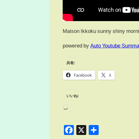
Maison Ikkoku sunny shiny morni
powered by
Auto Youtube Summa
共有:
Facebook
X
いいね:
Facebook
X
共