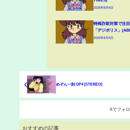
2026年8月6日
特殊詐欺対策で注
「デジポリス」(ABEM
2026年8月6日
めぞん一刻 OP4 [STEREO]
Xでフォ
おすすめの記事