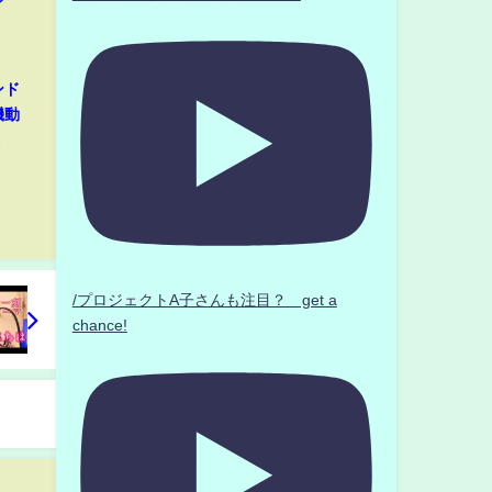
ンド
機動
』
/プロジェクトA子さんも注目？ get a
chance!