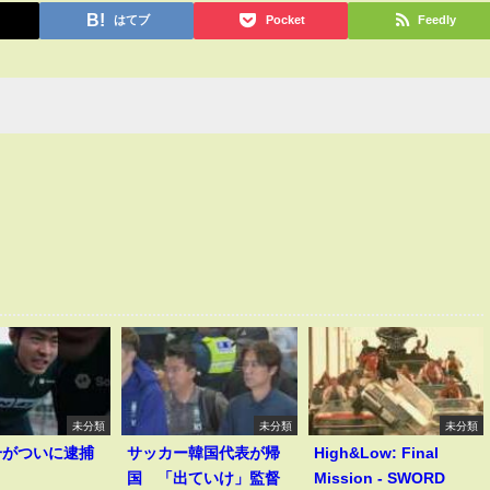
はてブ
Pocket
Feedly
未分類
未分類
未分類
一がついに逮捕
サッカー韓国代表が帰
High&Low: Final
！
国 「出ていけ」監督
Mission - SWORD