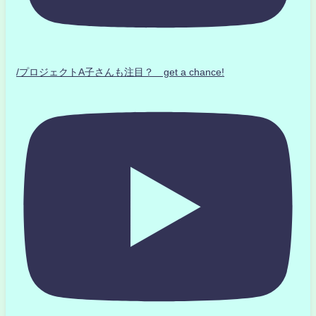
/プロジェクトA子さんも注目？ get a chance!