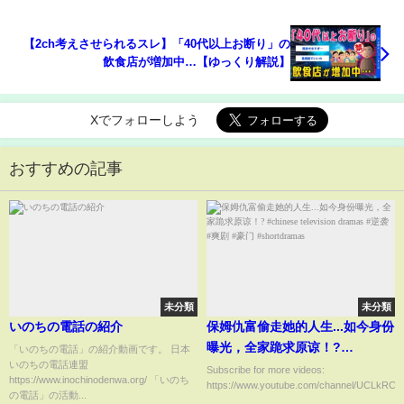
【2ch考えさせられるスレ】「40代以上お断り」の
飲食店が増加中…【ゆっくり解説】
Xでフォローしよう
おすすめの記事
未分類
未分類
いのちの電話の紹介
保姆仇富偷走她的人生...如今身份
曝光，全家跪求原谅！?
「いのちの電話」の紹介動画です。 日本
いのちの電話連盟
#chinese television dramas #
Subscribe for more videos:
https://www.inochinodenwa.org/ 「いのち
https://www.youtube.com/channel/UCLkRCR
逆袭 #爽剧 #豪门 #shortdramas
の電話」の活動...