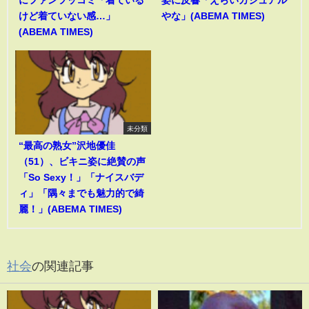
にファンツッコミ「着ている
姿に反響「えらいカジュアル
けど着ていない感…」
やな」(ABEMA TIMES)
(ABEMA TIMES)
未分類
“最高の熟女”沢地優佳
（51）、ビキニ姿に絶賛の声
「So Sexy！」「ナイスバデ
ィ」「隅々までも魅力的で綺
麗！」(ABEMA TIMES)
社会
の関連記事