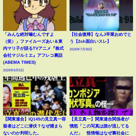
「みんな絶対噛むんですよ
【社会復帰】なんJ卒業おめでと
（笑）」ファイルーズあい＆東
う【2ch面白いスレ】
内マリ子が語るTVアニメ『株式
2026年7月30日
会社マジルミエ』アフレコ裏話
(ABEMA TIMES)
2026年8月5日
【関東連合】IQ145の見立真一容
【見立真一】関東連合関係者が
疑者はどこに潜伏？なぜ捕まら
憤怒「この写真は誰が流してる
ないのか判明した。
んだ」 怪情報はなぜ裏社会に