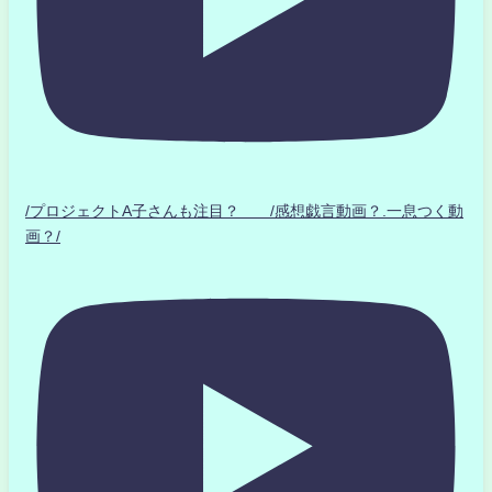
/プロジェクトA子さんも注目？ /感想戯言動画？.一息つく動
画？/