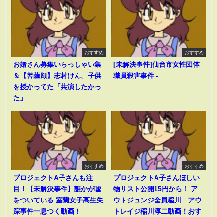
おすすめ
おすすめ
お婿さん募集いらっしゃい集
[未解決事件]仙台市女性団体
＆【菩薩顔】志村けん、子供
職員殺害事件 -
を授かってた「共演したかっ
た」
おすすめ
おすすめ
プロジェクトA子さんも注
プロジェクトA子さんほしい
目！【未解決事件】誰かが嘘
物リスト公開15円から！ ア
をついている 室蘭女子高生失
ウトジュンジ全員稲川 アウ
踪事件一息つく動画！
トレイジ稲川淳二動画！おす