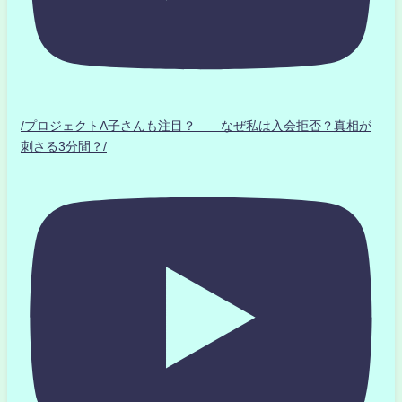
/プロジェクトA子さんも注目？ なぜ私は入会拒否？真相が
刺さる3分間？/