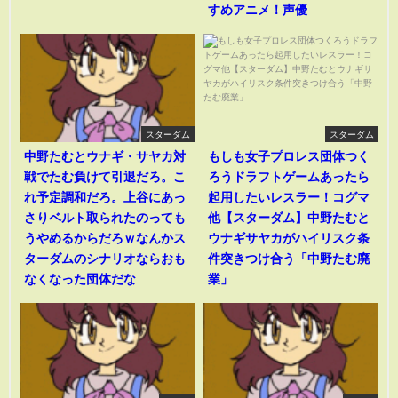
すめアニメ！声優
スターダム
スターダム
中野たむとウナギ・サヤカ対
もしも女子プロレス団体つく
戦でたむ負けて引退だろ。こ
ろうドラフトゲームあったら
れ予定調和だろ。上谷にあっ
起用したいレスラー！コグマ
さりベルト取られたのっても
他【スターダム】中野たむと
うやめるからだろｗなんかス
ウナギサヤカがハイリスク条
ターダムのシナリオならおも
件突きつけ合う「中野たむ廃
なくなった団体だな
業」