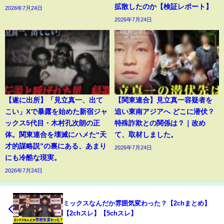
拡散したのか【検証レポート】
2026年7月24日
2026年7月24日
【遂に出所】「見立真一、出て
【関東連合】見立真一容疑者を
こい」Xで暴露を始めた新宿ジャ
追い東南アジアへ どこに潜伏？
ックス5代目・木村孔次朗の正
特殊詐欺との関係は？｜改め
体。関東連合を壊滅にハメた“天
て、取材しました。
才的謀略説”の裏にある、あまり
2026年7月24日
にも冷酷な現実。
2026年7月24日
ミックスなんだか雰囲気変わった？【2chまとめ】
【2chスレ】【5chスレ】