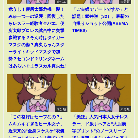
金バエ
未分類
危うし！便所太郎危機一髪！
「ご夫婦でデートですか」と
みゅーつーの逆襲！回復した
話題！武井咲（32）、最新の
らレスラー経験者金バエ、便
自撮りショット公開(ABEMA
所太郎プロレス試合中に突撃
TIMES)
参戦する？そん時はタイガー
マスクの姿？真央ちゃんスタ
ーライトキッドマスクで加
勢？セコンド？リングネーム
はあらいぐまラスカル真央ね!
未分類
未分類
「この格好はセーフなの？」
「美狂」人気日本人女子レス
ムキムキすぎるヒール女子、
ラー、ド派手ヘアと“大胆漢
近未来的“全身スケスケ”衣装
字プリント”のノースリーブ