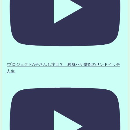
/プロジェクトA子さんも注目？ 独身ハゲ僧侶のサンドイッチ
人生