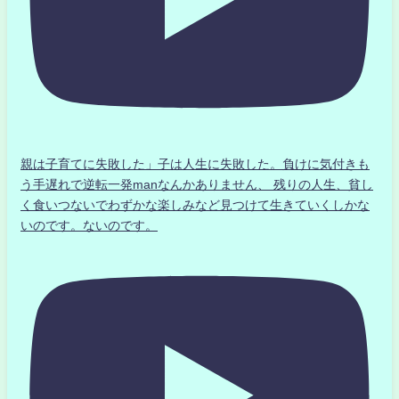
親は子育てに失敗した」子は人生に失敗した。負けに気付きも
う手遅れで逆転一発manなんかありません、 残りの人生、貧し
く食いつないでわずかな楽しみなど見つけて生きていくしかな
いのです。ないのです。