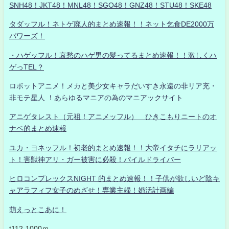
SNH48！JKT48！MNL48！SGO48！GNZ48！STU48！SKE48
タダッフル！ネトゲ廃人的まとめ速報！！ネット乞食DE2000万
パワーズ！
・ハゲッフル！哀愁のハゲ男の髪ってるまとめ速報！！激しくハ
ゲっTEL？
ロボットアニメ！メカと美少女キャラだいすき永遠の非リア充・
非モテ星人 ！あらゆるマニアの為のマニアックサイト
アニゲタレスト（元祖！アニメッフル） ひきこもりニートのオ
ナベ的まとめ速報
ユカ・ヨネッフル！初老的まとめ速報！！大帝イタチにラリアッ
ト！害獣神アリ・ガー被害に必殺！パイルドライバー
ヒロコンプレックスNIGHT 的まとめ速報！！子供が欲しいど陰キ
ャアラフィフ女子のめざせ！専業主婦！婚活計画編
萌えっとこあに！
t112-1000ｍ