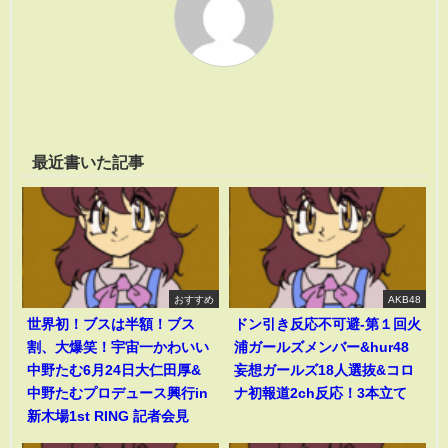
最近書いた記事
おすすめ
AKB48
世界初！ブスは半額！ブス
ドン引き反応不可避-第１回火
割、大爆笑！宇宙一かわいい
浦ガールズメンバー&hur48
中野たむ6月24日大仁田厚&
妄想ガールズ18人選抜&コロ
中野たむプロデュース興行in
ナ初報道2ch反応！3本立て
新木場1st RING 記者会見