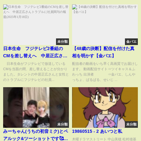
未分類
金バエ
日本生命 フジテレビ2番組の
【48歳の決断】配信を付けた真
CMを差し替えへ 中居正広さん
相を明かす【金バエ】
トラブルに社員関与の報道(2025
日本生命がフジテレビで放送している
配信者の動画をいち早く高画質でお届けし
CMを当面の間、差し替えることが分かり
ます。 動画配信サイト⇒ツイキャス＆ふ
年1月18日)
ました。タレントの中居正広さんと女性と
わっち 出演者 ⇒金バエ、しんや
のトラブルにフジテレビの社員...
っちょ、ぱるぱる、せいじ ...
未分類
未分類
みーちゃん(うちの初音ミク)とペ
19860515 - 2 あいつと私
アルック&ツーショットです🥰
木曜ドラマストリート 中山美穂 松村雄基