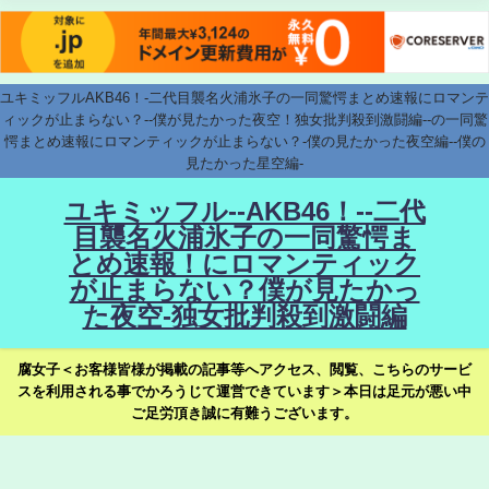
ユキミッフルAKB46！-二代目襲名火浦氷子の一同驚愕まとめ速報にロマンテ
ィックが止まらない？--僕が見たかった夜空！独女批判殺到激闘編--の一同驚
愕まとめ速報にロマンティックが止まらない？-僕の見たかった夜空編--僕の
見たかった星空編-
ユキミッフル--AKB46！--二代
目襲名火浦氷子の一同驚愕ま
とめ速報！にロマンティック
が止まらない？僕が見たかっ
た夜空-独女批判殺到激闘編
腐女子＜お客様皆様が掲載の記事等へアクセス、閲覧、こちらのサービ
スを利用される事でかろうじて運営できています＞本日は足元が悪い中
ご足労頂き誠に有難うございます。