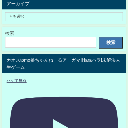
アーカイブ
検索
検索
カオスtomo娘ちゃんねーるアーガマ!Haraハラ!未解決人
生ゲーム
ハゲて無双