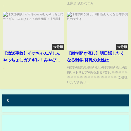
土家歩 浅野なつみ...
#hatsunemiku #ミク #初音ミク
...
#フィクトセクシュアル #フィク
トセクシャル #shorts
未分類
未分類
【放送事故】イケちゃんがしん
【雑学聞き流し】明日話したく
やっちょにガチギレ！みやびく
なる雑学/貧乳の女性は
ん＆魂道組長！【乱闘】
...
#雑学#豆知識#聞き流し#雑学聞き流し#面
白い#トリビア#あるある#貧乳 ※※※※※
※※※※※ ※※※※※ ※※※※※ ご視聴
いただきあり...
s