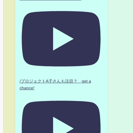
/プロジェクトA子さんも注目？ get a
chance!