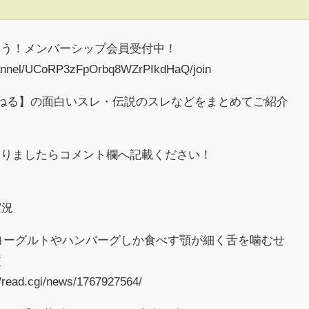
よう！メンバーシップ会員受付中！
hannel/UCoRP3zFpOrbq8WZrPIkdHaQ/join
ねる】の面白いスレ・伝説のスレなどをまとめてご紹介
ありましたらコメント欄へ記載ください！
実況
行。ヨーグルトやハンバーグしか食べす顎が細く舌を噛むせ
較
t/read.cgi/news/1767927564/