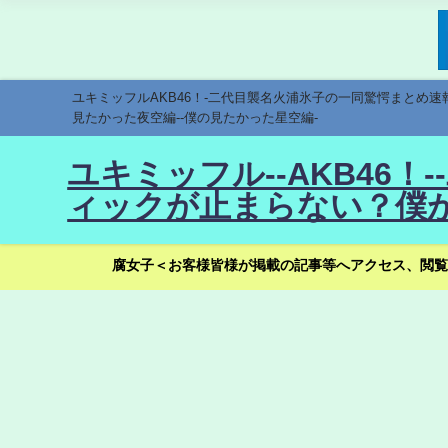
ユキミッフルAKB46！-二代目襲名火浦氷子の一同驚愕まとめ
見たかった夜空編--僕の見たかった星空編-
ユキミッフル--AKB46
ィックが止まらない？僕が
腐女子＜お客様皆様が掲載の記事等へアクセス、閲覧