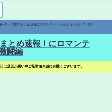
編--の一同驚愕まとめ速報にロマンティックが止まらない？-僕の
驚愕まとめ速報！にロマンテ
激闘編
日は足元が悪い中ご足労頂き誠に有難うございます。