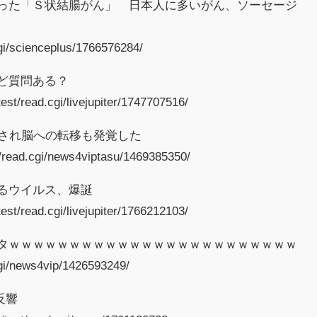
も患った「Ｓ状結腸がん」 日本人に多いがん、ソーセージ
cgi/scienceplus/1766576284/
けど質問ある？
est/read.cgi/livejupiter/1747707516/
宣告され脳への転移も発覚した
t/read.cgi/news4viptasu/1469385350/
するウイルス、爆誕
est/read.cgi/livejupiter/1766212103/
ワロタｗｗｗｗｗｗｗｗｗｗｗｗｗｗｗｗｗｗｗｗｗｗｗｗ
.cgi/news4vip/1426593249/
反響