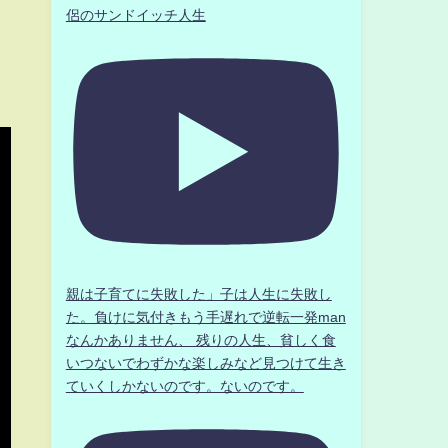
侶のサンドイッチ人生
親は子育てに失敗した」子は人生に失敗し
た。負けに気付きもう手遅れで逆転一発man
なんかありません、 残りの人生、貧しく食
いつないでわずかな楽しみなど見つけて生き
ていくしかないのです。ないのです。