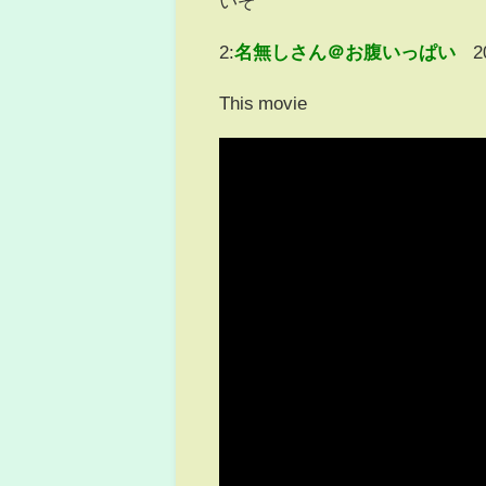
いぞ
2:
名無しさん＠お腹いっぱい
2
This movie