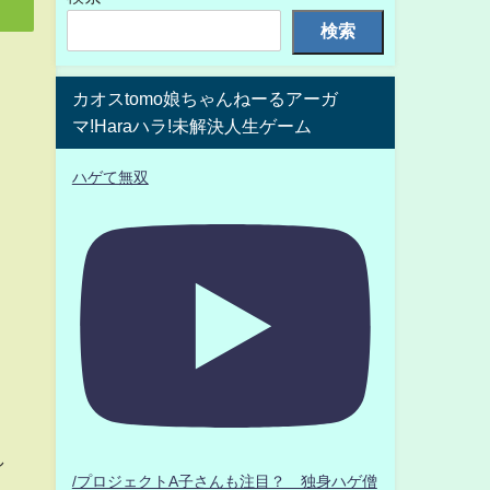
検索
カオスtomo娘ちゃんねーるアーガ
マ!Haraハラ!未解決人生ゲーム
ハゲて無双
し
/プロジェクトA子さんも注目？ 独身ハゲ僧