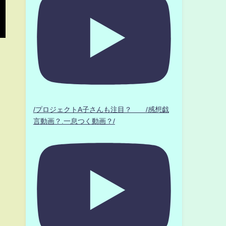
/プロジェクトA子さんも注目？ /感想戯
言動画？.一息つく動画？/