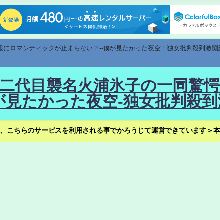
速報にロマンティックが止まらない？--僕が見たかった夜空！独女批判殺到激闘
！--二代目襲名火浦氷子の一同
見たかった夜空-独女批判殺到
、こちらのサービスを利用される事でかろうじて運営できています＞本