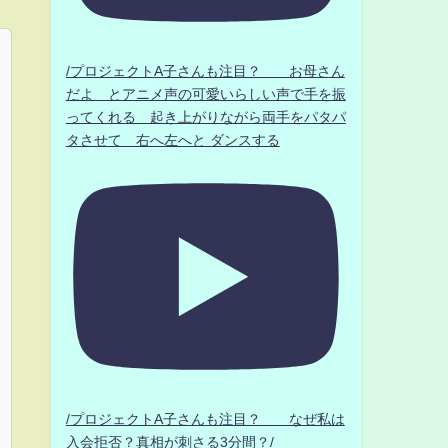
/プロジェクトA子さんも注目？ お母さん
だよ とアニメ声の可愛いらしい声で手を振
ってくれる 起き上がりながら両手をパタパ
タさせて 右へ左へと ダンスする
/プロジェクトA子さんも注目？ なぜ私は
入会拒否？真相が刺さる3分間？/