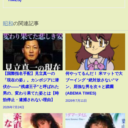
昭和
の関連記事
【国際指名手配】見立真一の
何やってるんだ！ 米マットで大
「現在の姿」。カンボジアに潜
ブーイング “絶対放さない”マ
伏か――"残虐王子"と呼ばれた
ン、屈強な男を次々と蹂躙
男の、変わり果てた姿とは【時
(ABEMA TIMES)
効停止・逮捕されない理由】
2026年7月11日
2026年7月24日