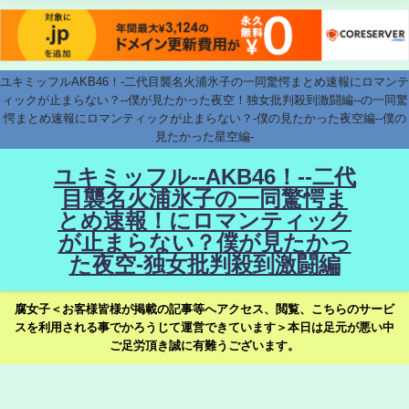
ユキミッフルAKB46！-二代目襲名火浦氷子の一同驚愕まとめ速報にロマンテ
ィックが止まらない？--僕が見たかった夜空！独女批判殺到激闘編--の一同驚
愕まとめ速報にロマンティックが止まらない？-僕の見たかった夜空編--僕の
見たかった星空編-
ユキミッフル--AKB46！--二代
目襲名火浦氷子の一同驚愕ま
とめ速報！にロマンティック
が止まらない？僕が見たかっ
た夜空-独女批判殺到激闘編
腐女子＜お客様皆様が掲載の記事等へアクセス、閲覧、こちらのサービ
スを利用される事でかろうじて運営できています＞本日は足元が悪い中
ご足労頂き誠に有難うございます。