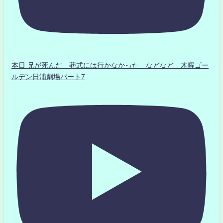
本日 兄が死んだ 葬式には行かなかった などなど 木曜ゴー
ルデン日浦劇場パート7