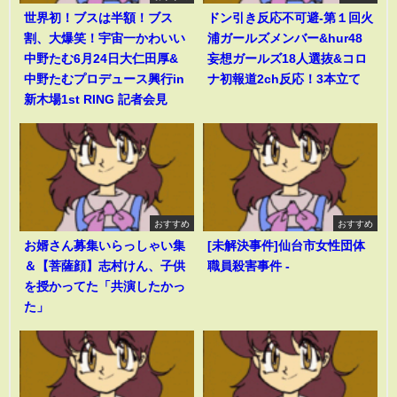
世界初！ブスは半額！ブス
ドン引き反応不可避-第１回火
割、大爆笑！宇宙一かわいい
浦ガールズメンバー&hur48
中野たむ6月24日大仁田厚&
妄想ガールズ18人選抜&コロ
中野たむプロデュース興行in
ナ初報道2ch反応！3本立て
新木場1st RING 記者会見
おすすめ
おすすめ
お婿さん募集いらっしゃい集
[未解決事件]仙台市女性団体
＆【菩薩顔】志村けん、子供
職員殺害事件 -
を授かってた「共演したかっ
た」