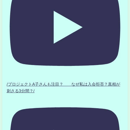
/プロジェクトA子さんも注目？ なぜ私は入会拒否？真相が
刺さる3分間？/