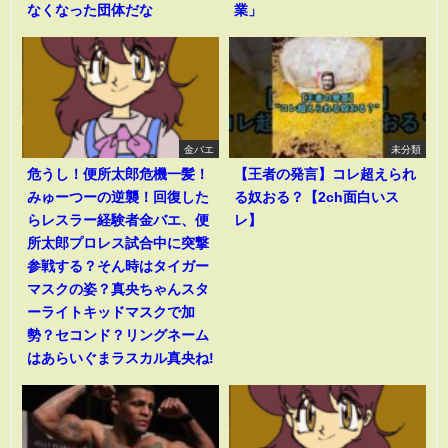
なくなった団体だな
業」
金バエ
未分類
危うし！便所太郎危機一髪！
【王者の発言】コレ超えられ
みゅーつーの逆襲！回復した
る奴おる？【2ch面白いス
らレスラー経験者金バエ、便
レ】
所太郎プロレス試合中に突撃
参戦する？そん時はタイガー
マスクの姿？真央ちゃんスタ
ーライトキッドマスクで加
勢？セコンド？リングネーム
はあらいぐまラスカル真央ね!