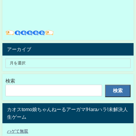
アーカイブ
検索
検索
カオスtomo娘ちゃんねーるアーガマ!Haraハラ!未解決人
生ゲーム
ハゲて無双