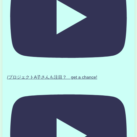
/プロジェクトA子さんも注目？ get a chance!