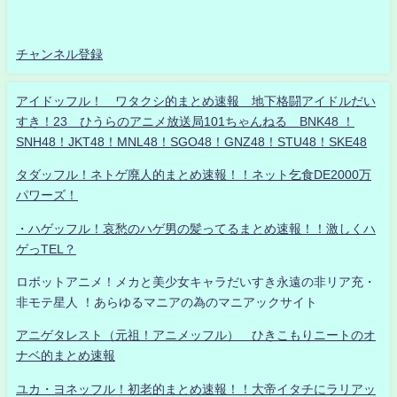
チャンネル登録
アイドッフル！ ワタクシ的まとめ速報 地下格闘アイドルだい
すき！23 ひうらのアニメ放送局101ちゃんねる BNK48 ！
SNH48！JKT48！MNL48！SGO48！GNZ48！STU48！SKE48
タダッフル！ネトゲ廃人的まとめ速報！！ネット乞食DE2000万
パワーズ！
・ハゲッフル！哀愁のハゲ男の髪ってるまとめ速報！！激しくハ
ゲっTEL？
ロボットアニメ！メカと美少女キャラだいすき永遠の非リア充・
非モテ星人 ！あらゆるマニアの為のマニアックサイト
アニゲタレスト（元祖！アニメッフル） ひきこもりニートのオ
ナベ的まとめ速報
ユカ・ヨネッフル！初老的まとめ速報！！大帝イタチにラリアッ