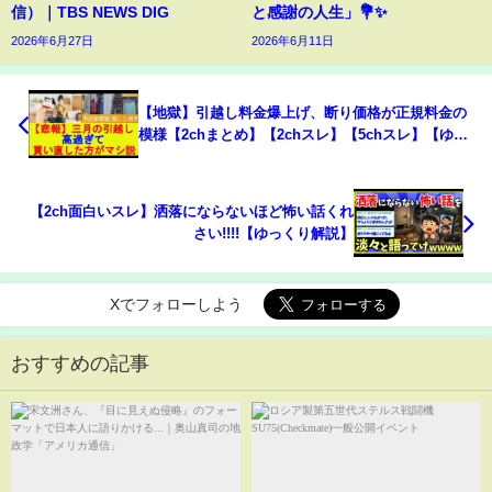
信）｜TBS NEWS DIG
と感謝の人生」💐✨
2026年6月27日
2026年6月11日
【地獄】引越し料金爆上げ、断り価格が正規料金の
模様【2chまとめ】【2chスレ】【5chスレ】【ゆっ
くり】
【2ch面白いスレ】洒落にならないほど怖い話くれ
さい!!!!【ゆっくり解説】
Xでフォローしよう
おすすめの記事