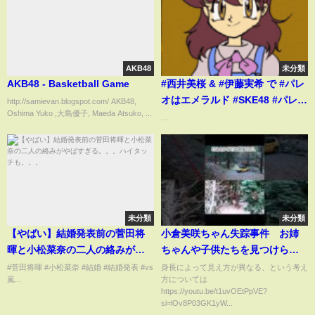
AKB48
未分類
AKB48 - Basketball Game
#西井美桜 & #伊藤実希 で #パレ
オはエメラルド #SKE48 #パレオ
http://samievan.blogspot.com/ AKB48,
Oshima Yuko ,大島優子, Maeda Atsuko, ...
はエメラルド2023 #shorts
...
未分類
未分類
【やばい】結婚発表前の菅田将
小倉美咲ちゃん失踪事件 お姉
暉と小松菜奈の二人の絡みがや
ちゃんや子供たちを見つけられ
ばすぎる。。。ハイタッチ
なかった説について #小倉美咲
#菅田将暉 #小松菜奈 #結婚 #結婚発表 #vs
身長によって見え方が異なる、という考え
嵐...
方については
も。。。
https://youtu.be/t1uvOEtPpVE?
si=lOv8P03GK1yW...