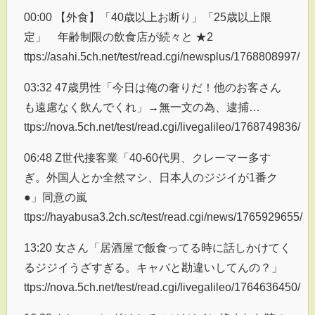
00:00 【外食】「40歳以上お断り」「25歳以上限
定」 年齢制限の飲食店が続々と ★2
ttps://asahi.5ch.net/test/read.cgi/newsplus/1768808997/
03:32 47歳男性「今日は俺の奢りだ！他のお客さん
も遠慮なく飲んでくれ」→無一文の為、逮捕…
ttps://nova.5ch.net/test/read.cgi/livegalileo/1768749836/
06:48 Z世代接客業「40-60代男、クレーマー多す
ぎ。外国人とか全然マシ、日本人のジジイが1番ク
●」同意の嵐
ttps://hayabusa3.2ch.sc/test/read.cgi/news/1765929655/
13:20 女さん「居酒屋で飯食ってる時に話しかけてく
るジジイうざすぎる。キャバと勘違いしてんの？」
ttps://nova.5ch.net/test/read.cgi/livegalileo/1764636450/