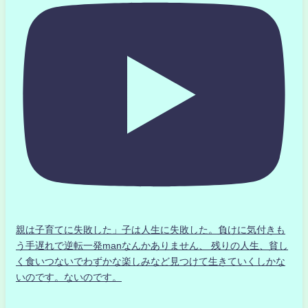
親は子育てに失敗した」子は人生に失敗した。負けに気付きも
う手遅れで逆転一発manなんかありません、 残りの人生、貧し
く食いつないでわずかな楽しみなど見つけて生きていくしかな
いのです。ないのです。