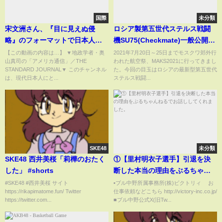
国際
未分類
宋文洲さん、『目に見えぬ侵
ロシア製第五世代ステルス戦闘
略』のフォーマットで日本人に
機SU75(Checkmate)一般公開イ
語りかける...｜奥山真司の地政学
ベント
【この動画の内容は…】 ▼地政学者・奥
2021年7月20日～25日までモスクワ郊外行
山真司の「アメリカ通信」／THE
われた航空祭、MAKS2021に行ってきまし
「アメリカ通信」
STANDARD JOURNAL▼ このチャンネル
た。今回の目玉はロシアの最新型第五世代
は、現代日本人にと...
ステルス戦闘...
SKE48
未分類
SKE48 西井美桜「莉樺のおたく
①【里村明衣子選手】引退を決
した」 #shorts
断した本当の理由をぶるちゃん
ねるでお話ししてくれました。
#SKE48 #西井美桜 サイト
▪️ブル中野所属事務所(株)ビクトリィ お
https://rikapimatome.fun/ Twitter
仕事依頼などこちら http://victory-inc.co.jp/
https://twitter.com...
■ブル中野公式X(旧Tw...