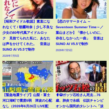
【昭和アイドル歌謡】素直にな
【恋のサマータイム ～
れなくて / 朝霧玲奈｜少し不良な
Seventeen Summer Time～／
少女の80年代風アイドルロッ
葉山まどか】「懐かしいのに、
ク 見捨てられた私に、あなた
存在しなかった一曲」 音楽は
は声をかけてくれた。 音楽は
SUNO AI V5.5で制作
SUNO AI V5.5で制作
2026年7月5日
2026年7月5日
【緊急地震ライブ】山梨・富士
🥊😭ガッツ石松さん死去…76
河口湖町で震度6弱 津波の心配
歳、肺炎で永眠 伝説チャンピ
なし（2026年6月26日 LIVE配
オンから国民的タレントへ「涙