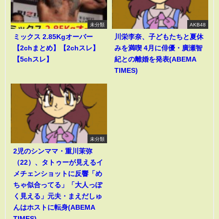
未分類
AKB48
ミックス 2.85Kgオーバー
川栄李奈、子どもたちと夏休
【2chまとめ】【2chスレ】
みを満喫 4月に俳優・廣瀬智
【5chスレ】
紀との離婚を発表(ABEMA
TIMES)
未分類
2児のシンママ・重川茉弥
（22）、タトゥーが見えるイ
メチェンショットに反響「め
ちゃ似合ってる」「大人っぽ
く見える」元夫・まえだしゅ
んはホストに転身(ABEMA
TIMES)