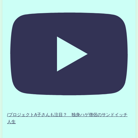
/プロジェクトA子さんも注目？ 独身ハゲ僧侶のサンドイッチ
人生