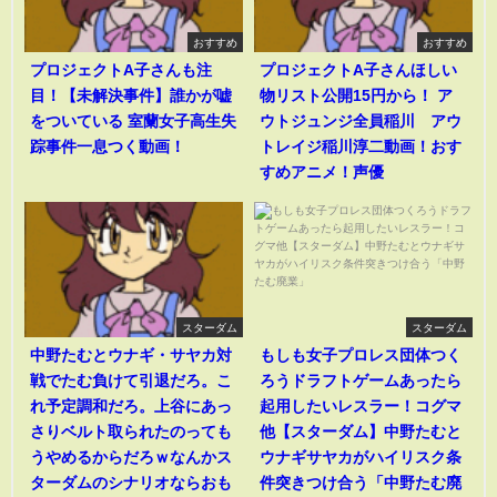
おすすめ
おすすめ
プロジェクトA子さんも注
プロジェクトA子さんほしい
目！【未解決事件】誰かが嘘
物リスト公開15円から！ ア
をついている 室蘭女子高生失
ウトジュンジ全員稲川 アウ
踪事件一息つく動画！
トレイジ稲川淳二動画！おす
すめアニメ！声優
スターダム
スターダム
中野たむとウナギ・サヤカ対
もしも女子プロレス団体つく
戦でたむ負けて引退だろ。こ
ろうドラフトゲームあったら
れ予定調和だろ。上谷にあっ
起用したいレスラー！コグマ
さりベルト取られたのっても
他【スターダム】中野たむと
うやめるからだろｗなんかス
ウナギサヤカがハイリスク条
ターダムのシナリオならおも
件突きつけ合う「中野たむ廃