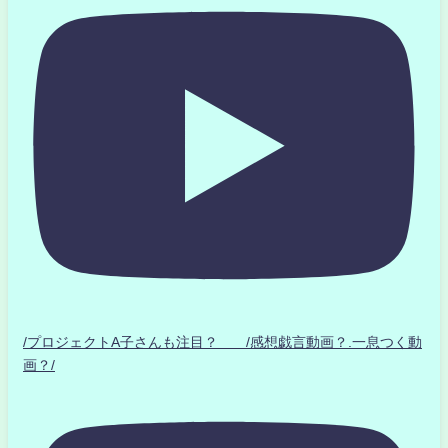
/プロジェクトA子さんも注目？ /感想戯言動画？.一息つく動
画？/