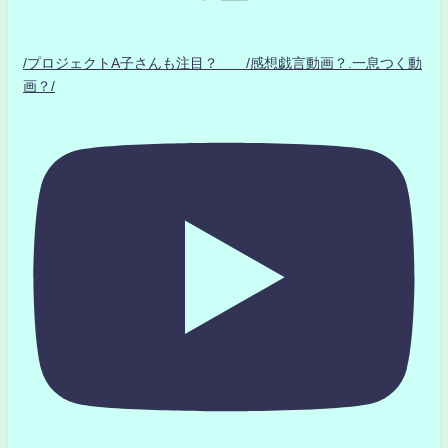
/プロジェクトA子さんも注目？ /感想戯言動画？.一息つく動
画？/