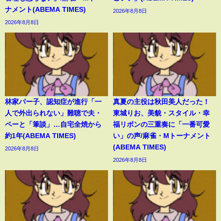
ナメント(ABEMA TIMES)
2026年8月8日
2026年8月8日
林家パー子、認知症が進行「一
真夏の主役は秋田美人だった！
人で外出られない」難聴で夫・
東城りお、美貌・スタイル・幸
ペーと「筆談」…自宅全焼から
福リボンの三重奏に「一番可愛
約1年(ABEMA TIMES)
い」の声/麻雀・Mトーナメント
(ABEMA TIMES)
2026年8月8日
2026年8月8日