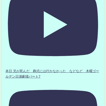
本日 兄が死んだ 葬式には行かなかった などなど 木曜ゴー
ルデン日浦劇場パート7