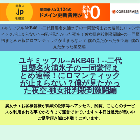
ユキミッフルAKB46！-二代目襲名火浦氷子の一同驚愕まとめ速報にロマンテ
ィックが止まらない？--僕が見たかった夜空！独女批判殺到激闘編--の一同驚
愕まとめ速報にロマンティックが止まらない？-僕の見たかった夜空編--僕の
見たかった星空編-
ユキミッフル--AKB46！--二代
目襲名火浦氷子の一同驚愕ま
とめ速報！にロマンティック
が止まらない？僕が見たかっ
た夜空-独女批判殺到激闘編
腐女子＜お客様皆様が掲載の記事等へアクセス、閲覧、こちらのサービ
スを利用される事でかろうじて運営できています＞本日は足元が悪い中
ご足労頂き誠に有難うございます。