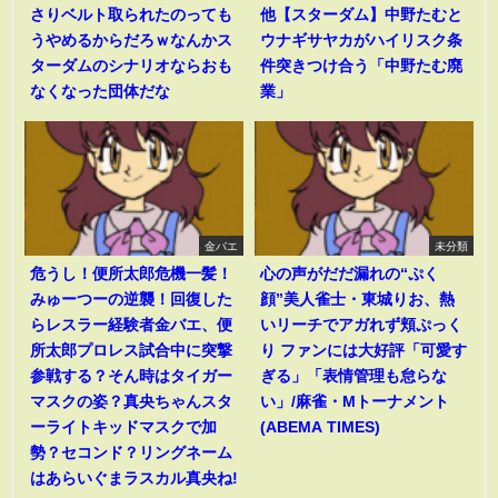
さりベルト取られたのっても
他【スターダム】中野たむと
うやめるからだろｗなんかス
ウナギサヤカがハイリスク条
ターダムのシナリオならおも
件突きつけ合う「中野たむ廃
なくなった団体だな
業」
金バエ
未分類
危うし！便所太郎危機一髪！
心の声がだだ漏れの“ぷく
みゅーつーの逆襲！回復した
顔”美人雀士・東城りお、熱
らレスラー経験者金バエ、便
いリーチでアガれず頬ぷっく
所太郎プロレス試合中に突撃
り ファンには大好評「可愛す
参戦する？そん時はタイガー
ぎる」「表情管理も怠らな
マスクの姿？真央ちゃんスタ
い」/麻雀・Mトーナメント
ーライトキッドマスクで加
(ABEMA TIMES)
勢？セコンド？リングネーム
はあらいぐまラスカル真央ね!