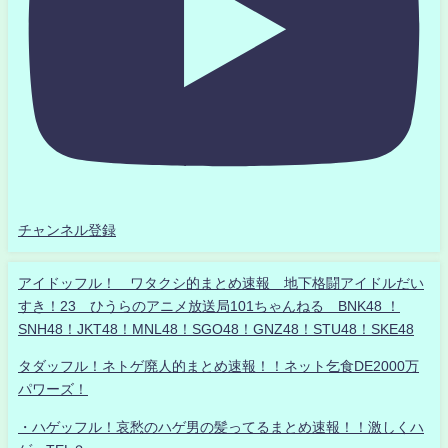
チャンネル登録
アイドッフル！ ワタクシ的まとめ速報 地下格闘アイドルだい
すき！23 ひうらのアニメ放送局101ちゃんねる BNK48 ！
SNH48！JKT48！MNL48！SGO48！GNZ48！STU48！SKE48
タダッフル！ネトゲ廃人的まとめ速報！！ネット乞食DE2000万
パワーズ！
・ハゲッフル！哀愁のハゲ男の髪ってるまとめ速報！！激しくハ