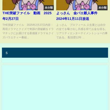
未分類
未分類
THE突破ファイル 動画 2025
よっさん 金バエ穀人事件
年2月27日
2024年11月11日放送
THE突破ファイル 2025年2月27日内容：
よっさん プロフィール 人生業とは自分
再現ドラマとクイズで奇跡の突破劇をドラ
の全てを曝け出し共感を得てお金を得る。
マチックにお届けする新感覚ドラマ＆クイ
リアリティエンターテイメントショーの事
ズバラエティー番組...
である。 配信歴12年 ...
s