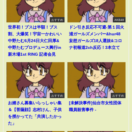
おすすめ
AKB48
世界初！ブスは半額！ブス
ドン引き反応不可避-第１回火
割、大爆笑！宇宙一かわいい
浦ガールズメンバー&hur48
中野たむ6月24日大仁田厚&
妄想ガールズ18人選抜&コロ
中野たむプロデュース興行in
ナ初報道2ch反応！3本立て
新木場1st RING 記者会見
おすすめ
おすすめ
お婿さん募集いらっしゃい集
[未解決事件]仙台市女性団体
＆【菩薩顔】志村けん、子供
職員殺害事件 -
を授かってた「共演したかっ
た」