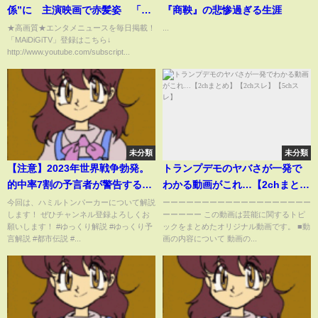
係”に 主演映画で赤髪姿 「君
『商鞅』の悲惨過ぎる生涯
は永遠にそいつらより若い」本
★高画質★エンタメニュースを毎日掲載！
...
「MAiDiGiTV」登録はこちら↓
予告
http://www.youtube.com/subscript...
未分類
未分類
【注意】2023年世界戦争勃発。
トランプデモのヤバさが一発で
的中率7割の予言者が警告する未
わかる動画がこれ…【2chまと
来が怖すぎる…【ハミルトンパ
め】【2chスレ】【5chスレ】
今回は、ハミルトンパーカーについて解説
ーーーーーーーーーーーーーーーーーーー
します！ ぜひチャンネル登録よろしくお
ーーーーー この動画は芸能に関するトピ
ーカー】【ゆっくり解説】
願いします！ #ゆっくり解説 #ゆっくり予
ックをまとめたオリジナル動画です。 ■動
言解説 #都市伝説 #...
画の内容について 動画の...