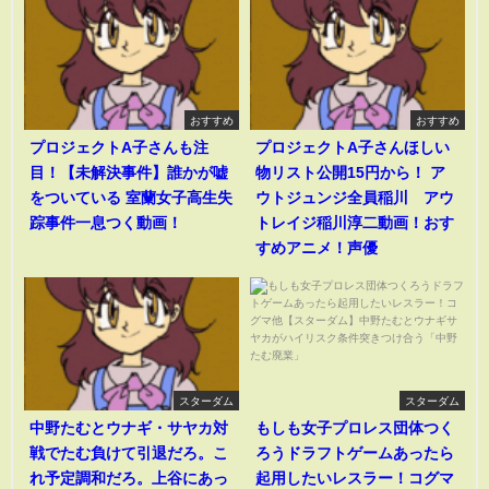
おすすめ
おすすめ
プロジェクトA子さんも注
プロジェクトA子さんほしい
目！【未解決事件】誰かが嘘
物リスト公開15円から！ ア
をついている 室蘭女子高生失
ウトジュンジ全員稲川 アウ
踪事件一息つく動画！
トレイジ稲川淳二動画！おす
すめアニメ！声優
スターダム
スターダム
中野たむとウナギ・サヤカ対
もしも女子プロレス団体つく
戦でたむ負けて引退だろ。こ
ろうドラフトゲームあったら
れ予定調和だろ。上谷にあっ
起用したいレスラー！コグマ