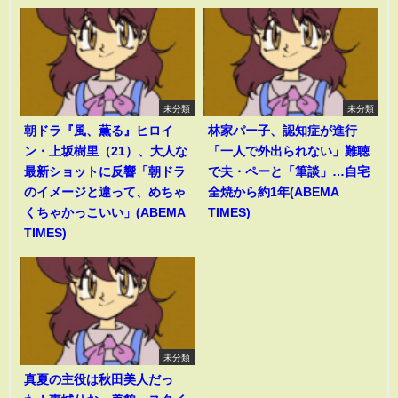
未分類
未分類
朝ドラ『風、薫る』ヒロイ
林家パー子、認知症が進行
ン・上坂樹里（21）、大人な
「一人で外出られない」難聴
最新ショットに反響「朝ドラ
で夫・ペーと「筆談」…自宅
のイメージと違って、めちゃ
全焼から約1年(ABEMA
くちゃかっこいい」(ABEMA
TIMES)
TIMES)
未分類
真夏の主役は秋田美人だっ