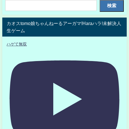
検索
カオスtomo娘ちゃんねーるアーガマ!Haraハラ!未解決人
生ゲーム
ハゲて無双