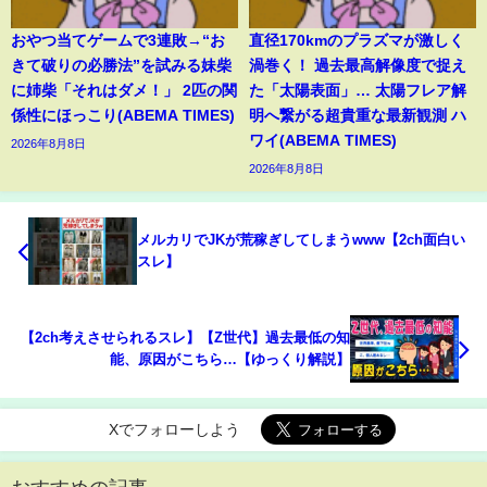
おやつ当てゲームで3連敗→“お
直径170kmのプラズマが激しく
きて破りの必勝法”を試みる妹柴
渦巻く！ 過去最高解像度で捉え
に姉柴「それはダメ！」 2匹の関
た「太陽表面」… 太陽フレア解
係性にほっこり(ABEMA TIMES)
明へ繋がる超貴重な最新観測 ハ
ワイ(ABEMA TIMES)
2026年8月8日
2026年8月8日
メルカリでJKが荒稼ぎしてしまうwww【2ch面白い
スレ】
【2ch考えさせられるスレ】【Z世代】過去最低の知
能、原因がこちら…【ゆっくり解説】
Xでフォローしよう