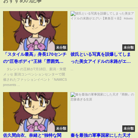
おすすめの記事
未分類
未分類
「スタイル最高」身長170センチ
彼氏といる写真を誤爆してしま
の“圧巻ボディ”王林「雰囲気変
った美女アイドルの末路がエグ
わった」「王林なのこれ？」巻
い【東条百々花】 #shorts
タレントの王林が7月18日、新潟・朱鷺
...
メッセ 新潟コンベンションセンターで開
き髪＆丸メガネ姿に反響
催されたファッションイベント「NAMICS
(ABEMA TIMES)
presents ...
未分類
未分類
佐久間由衣、奈緒と“独特な関
秦を最強の軍事国家にした天才