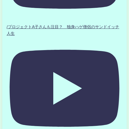
/プロジェクトA子さんも注目？ 独身ハゲ僧侶のサンドイッチ
人生