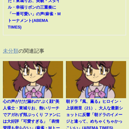
た！東城りお、美貌・スタイ
ル・幸福リボンの三重奏に
「一番可愛い」の声/麻雀・M
トーナメント(ABEMA
TIMES)
未分類
の関連記事
心の声がだだ漏れの“ぷく顔”美
朝ドラ『風、薫る』ヒロイン・
人雀士・東城りお、熱いリーチ
上坂樹里（21）、大人な最新シ
でアガれず頬ぷっくり ファンに
ョットに反響「朝ドラのイメー
は大好評「可愛すぎる」「表情
ジと違って、めちゃくちゃかっ
管理も怠らない」/麻雀・Mトー
こいい」(ABEMA TIMES)