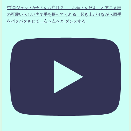
/プロジェクトA子さんも注目？ お母さんだよ とアニメ声
の可愛いらしい声で手を振ってくれる 起き上がりながら両手
をパタパタさせて 右へ左へと ダンスする