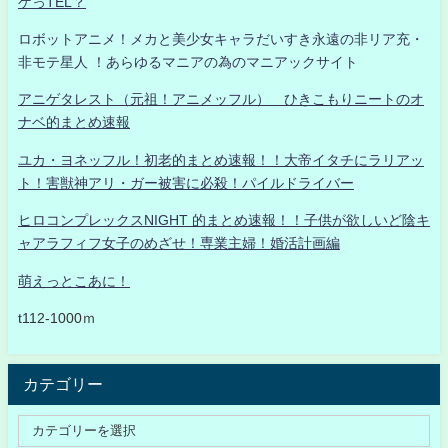
ゲっTEL？
ロボットアニメ！メカと美少女キャラだいすき永遠の非リア充・
非モテ星人 ！あらゆるマニアの為のマニアックサイト
アニゲタレスト（元祖！アニメッフル） ひきこもりニートのオ
ナベ的まとめ速報
ユカ・ヨネッフル！初老的まとめ速報！！大帝イタチにラリアッ
ト！害獣神アリ・ガー被害に必殺！パイルドライバー
ヒロコンプレックスNIGHT 的まとめ速報！！子供が欲しいど陰キ
ャアラフィフ女子のめざせ！専業主婦！婚活計画編
萌えっとこあに！
t112-1000ｍ
カテゴリー