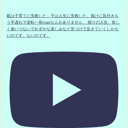
親は子育てに失敗した」子は人生に失敗した。負けに気付きも
う手遅れで逆転一発manなんかありません、 残りの人生、貧し
く食いつないでわずかな楽しみなど見つけて生きていくしかな
いのです。ないのです。