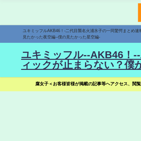
ユキミッフルAKB46！-二代目襲名火浦氷子の一同驚愕まとめ
見たかった夜空編--僕の見たかった星空編-
ユキミッフル--AKB46
ィックが止まらない？僕が
腐女子＜お客様皆様が掲載の記事等へアクセス、閲覧