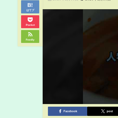
はてブ
Pocket
Feedly
Facebook
post