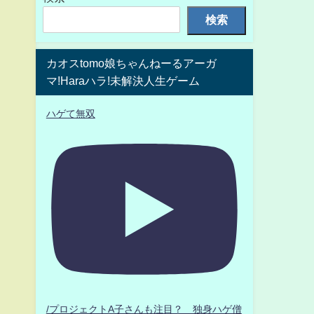
検索
カオスtomo娘ちゃんねーるアーガ
マ!Haraハラ!未解決人生ゲーム
ハゲて無双
/プロジェクトA子さんも注目？ 独身ハゲ僧