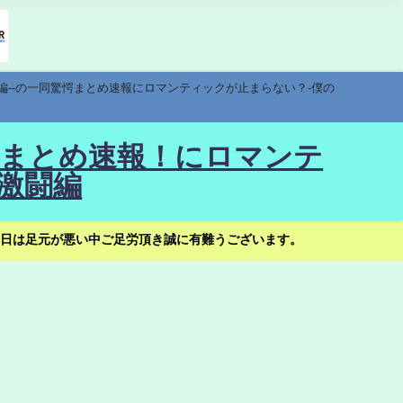
編--の一同驚愕まとめ速報にロマンティックが止まらない？-僕の
驚愕まとめ速報！にロマンテ
激闘編
日は足元が悪い中ご足労頂き誠に有難うございます。