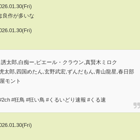
026.01.30(Fri)
画は良作が多いな
026.01.30(Fri)
,兄口誘太郎,白痴ー,ピエール・クラウン,真賢木ミロク
白上虎太郎,四国めたん,玄野武宏,ずんだもん,青山龍星,春日部
代屋モント
 #2ch #狂鳥 #狂い鳥 #くるいどり速報 #くる速
026.01.30(Fri)