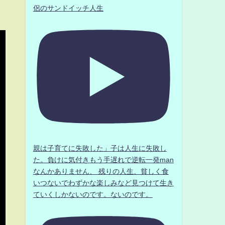
侶のサンドイッチ人生
親は子育てに失敗した」子は人生に失敗し
た。負けに気付きもう手遅れで逆転一発man
なんかありません、 残りの人生、貧しく食
いつないでわずかな楽しみなど見つけて生き
ていくしかないのです。ないのです。