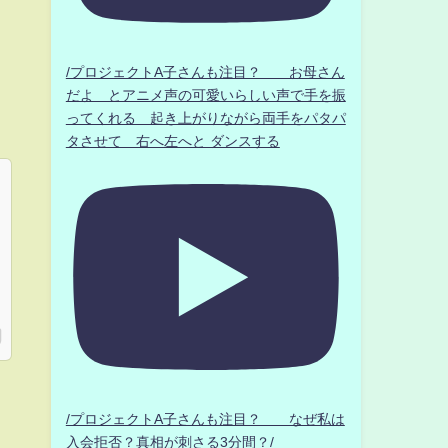
/プロジェクトA子さんも注目？ お母さん
だよ とアニメ声の可愛いらしい声で手を振
ってくれる 起き上がりながら両手をパタパ
タさせて 右へ左へと ダンスする
/プロジェクトA子さんも注目？ なぜ私は
入会拒否？真相が刺さる3分間？/