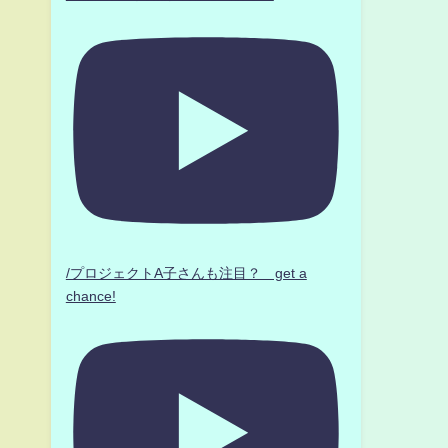
/プロジェクトA子さんも注目？ get a
chance!