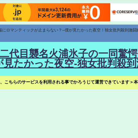
速報にロマンティックが止まらない？--僕が見たかった夜空！独女批判殺到激闘
！--二代目襲名火浦氷子の一同
見たかった夜空-独女批判殺到
、こちらのサービスを利用される事でかろうじて運営できています＞本