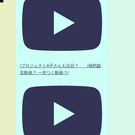
/プロジェクトA子さんも注目？ /感想戯
言動画？.一息つく動画？/