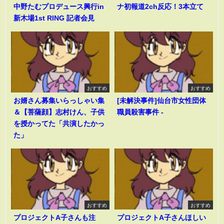
中野たむプロデュース興行in
ナ初報道2ch反応！3本立て
新木場1st RING 記者会見
おすすめ
おすすめ
お婿さん募集いらっしゃい集
[未解決事件]仙台市女性団体
＆【菩薩顔】志村けん、子供
職員殺害事件 -
を授かってた「共演したかっ
た」
おすすめ
おすすめ
プロジェクトA子さんも注
プロジェクトA子さんほしい