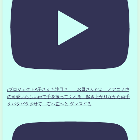
/プロジェクトA子さんも注目？ お母さんだよ とアニメ声
の可愛いらしい声で手を振ってくれる 起き上がりながら両手
をパタパタさせて 右へ左へと ダンスする