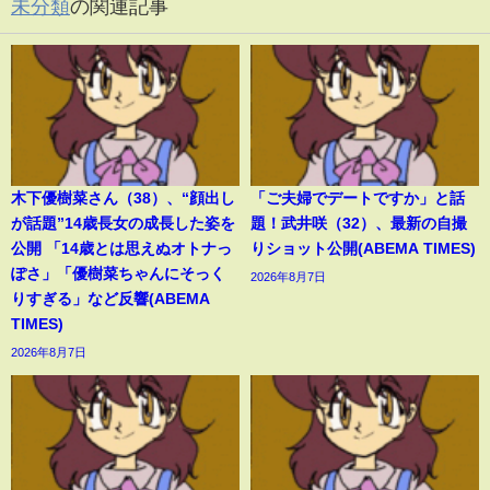
未分類
の関連記事
木下優樹菜さん（38）、“顔出し
「ご夫婦でデートですか」と話
が話題”14歳長女の成長した姿を
題！武井咲（32）、最新の自撮
公開 「14歳とは思えぬオトナっ
りショット公開(ABEMA TIMES)
ぽさ」「優樹菜ちゃんにそっく
2026年8月7日
りすぎる」など反響(ABEMA
TIMES)
2026年8月7日