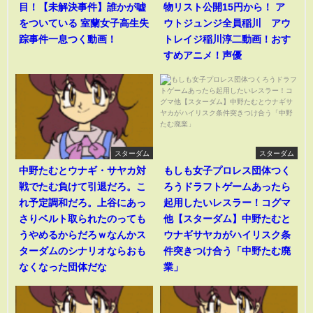
目！【未解決事件】誰かが嘘
物リスト公開15円から！ ア
をついている 室蘭女子高生失
ウトジュンジ全員稲川 アウ
踪事件一息つく動画！
トレイジ稲川淳二動画！おす
すめアニメ！声優
スターダム
スターダム
中野たむとウナギ・サヤカ対
もしも女子プロレス団体つく
戦でたむ負けて引退だろ。こ
ろうドラフトゲームあったら
れ予定調和だろ。上谷にあっ
起用したいレスラー！コグマ
さりベルト取られたのっても
他【スターダム】中野たむと
うやめるからだろｗなんかス
ウナギサヤカがハイリスク条
ターダムのシナリオならおも
件突きつけ合う「中野たむ廃
なくなった団体だな
業」