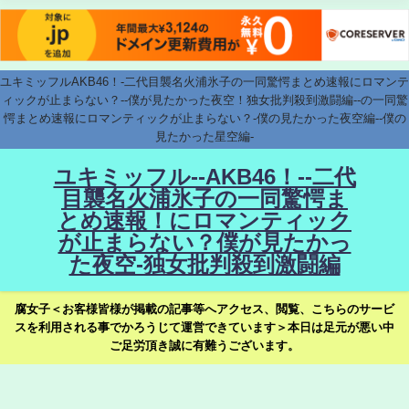
ユキミッフルAKB46！-二代目襲名火浦氷子の一同驚愕まとめ速報にロマンテ
ィックが止まらない？--僕が見たかった夜空！独女批判殺到激闘編--の一同驚
愕まとめ速報にロマンティックが止まらない？-僕の見たかった夜空編--僕の
見たかった星空編-
ユキミッフル--AKB46！--二代
目襲名火浦氷子の一同驚愕ま
とめ速報！にロマンティック
が止まらない？僕が見たかっ
た夜空-独女批判殺到激闘編
腐女子＜お客様皆様が掲載の記事等へアクセス、閲覧、こちらのサービ
スを利用される事でかろうじて運営できています＞本日は足元が悪い中
ご足労頂き誠に有難うございます。