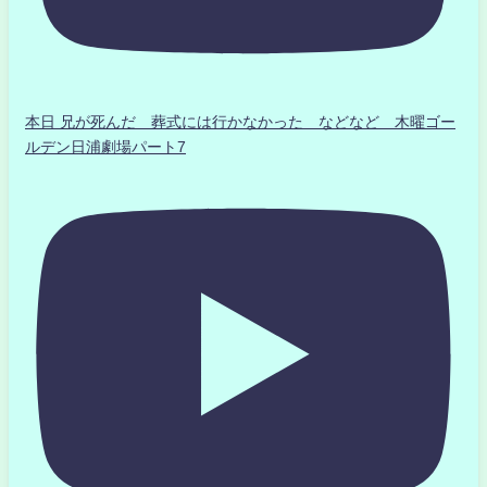
本日 兄が死んだ 葬式には行かなかった などなど 木曜ゴー
ルデン日浦劇場パート7