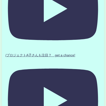
/プロジェクトA子さんも注目？ get a chance!