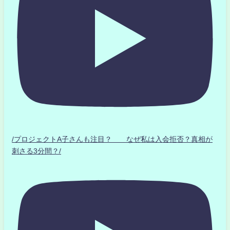
/プロジェクトA子さんも注目？ なぜ私は入会拒否？真相が
刺さる3分間？/