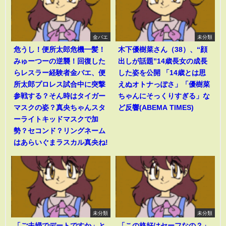
金バエ
未分類
危うし！便所太郎危機一髪！
木下優樹菜さん（38）、“顔
みゅーつーの逆襲！回復した
出しが話題”14歳長女の成長
らレスラー経験者金バエ、便
した姿を公開 「14歳とは思
所太郎プロレス試合中に突撃
えぬオトナっぽさ」「優樹菜
参戦する？そん時はタイガー
ちゃんにそっくりすぎる」な
マスクの姿？真央ちゃんスタ
ど反響(ABEMA TIMES)
ーライトキッドマスクで加
勢？セコンド？リングネーム
はあらいぐまラスカル真央ね!
未分類
未分類
「ご夫婦でデートですか」と
「この格好はセーフなの？」