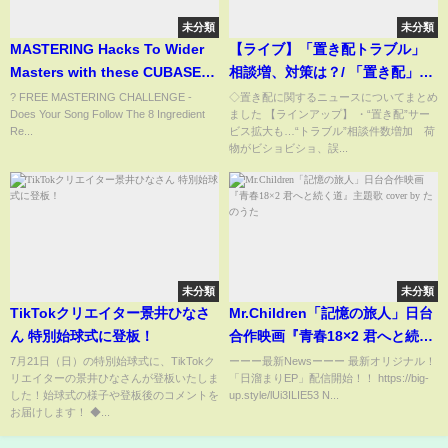
未分類
未分類
MASTERING Hacks To Wider
【ライブ】「置き配トラブル」
Masters with these CUBASE
相談増、対策は？/ 「置き配」基
Plugins
本ルールに？"手渡し追加料
? FREE MASTERING CHALLENGE -
◇置き配に関するニュースについてまとめ
Does Your Song Follow The 8 Ingredient
ました 【ラインアップ】 ・“置き配”サー
金"可能性も 配送の効率化 国交
Re...
ビス拡大も…“トラブル”相談件数増加 荷
省検討へ── ニュースライブ
物がビショビショ、誤...
（日テレNEWS LIVE）
未分類
未分類
TikTokクリエイター景井ひなさ
Mr.Children「記憶の旅人」日台
ん 特別始球式に登板！
合作映画『青春18×2 君へと続く
道』主題歌 cover by たのうた
7月21日（日）の特別始球式に、TikTokク
ーーー最新Newsーーー 最新オリジナル！
リエイターの景井ひなさんが登板いたしま
「日溜まりEP」配信開始！！ https://big-
した！始球式の様子や登板後のコメントを
up.style/lUi3ILIE53 N...
お届けします！ ◆...