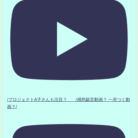
/プロジェクトA子さんも注目？ /感想戯言動画？.一息つく動
画？/