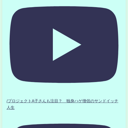
/プロジェクトA子さんも注目？ 独身ハゲ僧侶のサンドイッチ
人生