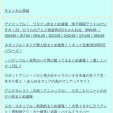
チャンネル登録
アイドッフル！ ワタクシ的まとめ速報 地下格闘アイドルだい
すき！23 ひうらのアニメ放送局101ちゃんねる BNK48 ！
SNH48！JKT48！MNL48！SGO48！GNZ48！STU48！SKE48
タダッフル！ネトゲ廃人的まとめ速報！！ネット乞食DE2000万
パワーズ！
・ハゲッフル！哀愁のハゲ男の髪ってるまとめ速報！！激しくハ
ゲっTEL？
ロボットアニメ！メカと美少女キャラだいすき永遠の非リア充・
非モテ星人 ！あらゆるマニアの為のマニアックサイト
アニゲタレスト（元祖！アニメッフル） ひきこもりニートのオ
ナベ的まとめ速報
ユカ・ヨネッフル！初老的まとめ速報！！大帝イタチにラリアッ
ト！害獣神アリ・ガー被害に必殺！パイルドライバー