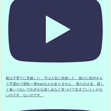
親は子育てに失敗した」子は人生に失敗した。負けに気付きも
う手遅れで逆転一発manなんかありません、 残りの人生、貧し
く食いつないでわずかな楽しみなど見つけて生きていくしかな
いのです。ないのです。