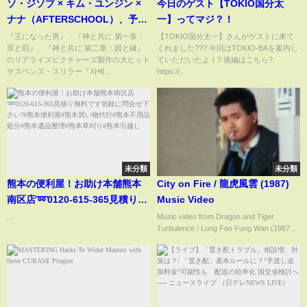
ソ・ジソブ × キム・ユンジン ×
今日のゲスト【TOKIO国分太
ナナ（AFTERSCHOOL）、予測
一】ってマジ？！
不能サスペンス・スリラー『告
『王になった男』、『神と共に 第一章：
【TOKIO国分太一】さんがゲストに来て
罪と罰』、『神と共に 第二章：因と縁』
くれました??? 今回はTOKIO-BAを案内し
白、あるいは完璧な弁護』予告
のリアライズピクチャーズ製作の大ヒット
ていただいたよ！? 後編はこちら?
編【2023年6月23日公開】
サスペンス・スリラー『자백...
https://...
未分類
未分類
熊本の便利屋！お助け本舗熊本
City on Fire / 龍虎風雲 (1987)
南区店➿0120-615-365見積り無
Music Video
料です気軽に問合せ下さい?#熊
...
Music video from Dragon and Tiger
Turbulence / Lung Foo Fung Wan (1987...
本便利屋#熊本買い物代行#熊本
不用品処分#熊本遺品整理#熊本
草刈り#熊本引越し