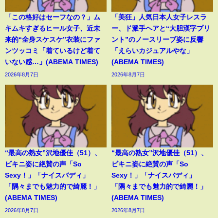
「この格好はセーフなの？」ム
「美狂」人気日本人女子レスラ
キムキすぎるヒール女子、近未
ー、ド派手ヘアと“大胆漢字プリ
来的“全身スケスケ”衣装にファ
ント”のノースリーブ姿に反響
ンツッコミ「着ているけど着て
「えらいカジュアルやな」
いない感…」(ABEMA TIMES)
(ABEMA TIMES)
2026年8月7日
2026年8月7日
“最高の熟女”沢地優佳（51）、
“最高の熟女”沢地優佳（51）、
ビキニ姿に絶賛の声「So
ビキニ姿に絶賛の声「So
Sexy！」「ナイスバディ」
Sexy！」「ナイスバディ」
「隅々までも魅力的で綺麗！」
「隅々までも魅力的で綺麗！」
(ABEMA TIMES)
(ABEMA TIMES)
2026年8月7日
2026年8月7日