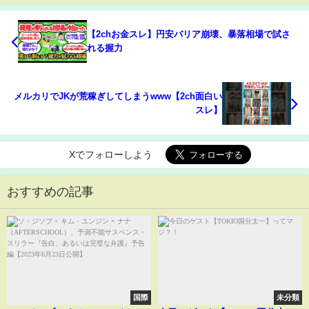
【2chお金スレ】円安バリア崩壊、暴落相場で試さ
れる握力
メルカリでJKが荒稼ぎしてしまうwww【2ch面白い
スレ】
Xでフォローしよう
おすすめの記事
国際
未分類