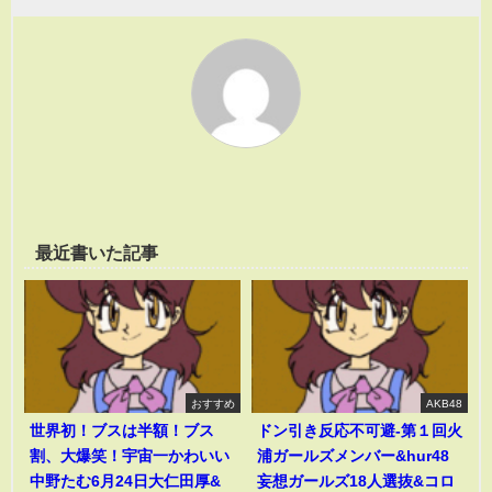
最近書いた記事
おすすめ
AKB48
世界初！ブスは半額！ブス
ドン引き反応不可避-第１回火
割、大爆笑！宇宙一かわいい
浦ガールズメンバー&hur48
中野たむ6月24日大仁田厚&
妄想ガールズ18人選抜&コロ