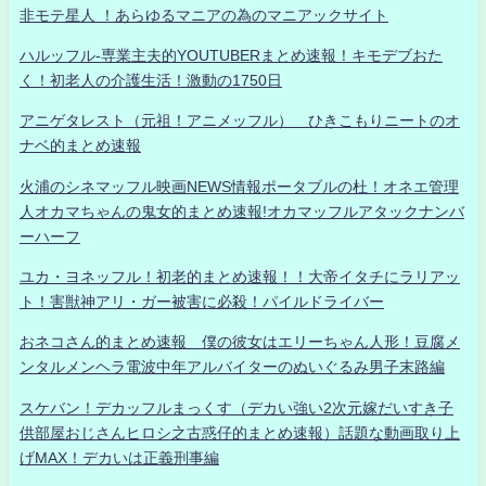
非モテ星人 ！あらゆるマニアの為のマニアックサイト
ハルッフル-専業主夫的YOUTUBERまとめ速報！キモデブおた
く！初老人の介護生活！激動の1750日
アニゲタレスト（元祖！アニメッフル） ひきこもりニートのオ
ナベ的まとめ速報
火浦のシネマッフル映画NEWS情報ポータブルの杜！オネエ管理
人オカマちゃんの鬼女的まとめ速報!オカマッフルアタックナンバ
ーハーフ
ユカ・ヨネッフル！初老的まとめ速報！！大帝イタチにラリアッ
ト！害獣神アリ・ガー被害に必殺！パイルドライバー
おネコさん的まとめ速報 僕の彼女はエリーちゃん人形！豆腐メ
ンタルメンヘラ電波中年アルバイターのぬいぐるみ男子末路編
スケバン！デカッフルまっくす（デカい強い2次元嫁だいすき子
供部屋おじさんヒロシ之古惑仔的まとめ速報）話題な動画取り上
げMAX！デカいは正義刑事編