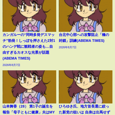
カンガルーの“同時多発デスマッ
台北中心部への攻撃阻止「橋の
チ”勃発！しっぽを押さえた2対1
封鎖」訓練(ABEMA TIMES)
のハンデ戦に観戦者の姿も…自
2026年8月7日
由すぎるカオスな光景が話題
(ABEMA TIMES)
2026年8月7日
山本舞香（28） 第1子の誕生を
ひろゆき氏、地方首長選に絞っ
報告「母子ともに健康」夫はMY
た新党の狙いは 自身は出馬せず