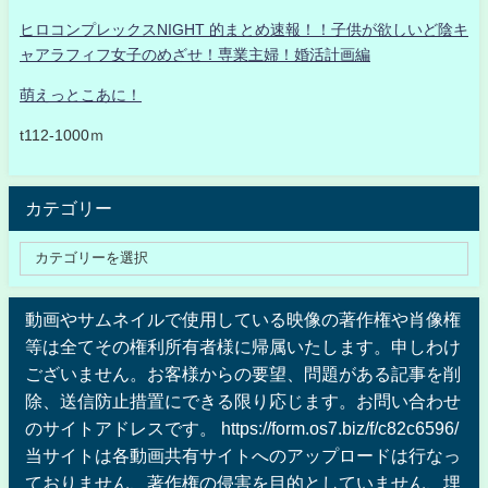
ヒロコンプレックスNIGHT 的まとめ速報！！子供が欲しいど陰キ
ャアラフィフ女子のめざせ！専業主婦！婚活計画編
萌えっとこあに！
t112-1000ｍ
カテゴリー
動画やサムネイルで使用している映像の著作権や肖像権
等は全てその権利所有者様に帰属いたします。申しわけ
ございません。お客様からの要望、問題がある記事を削
除、送信防止措置にできる限り応じます。お問い合わせ
のサイトアドレスです。 https://form.os7.biz/f/c82c6596/
当サイトは各動画共有サイトへのアップロードは行なっ
ておりません、著作権の侵害を目的としていません、埋