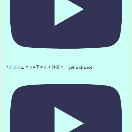
/プロジェクトA子さんも注目？ get a chance!