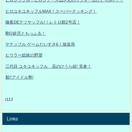
ヒロシッフル！ヒロシデース山さんのリフォームひとりDIY！！
ヒロユキユキッフルMAX！スーパークッキング！
徹夜DEテツヤッフル!！レトロ館2号店！
剛Q超児ともっふる！
ヤナッフル ゲームだいすき6！放送局
ヒウラー総統の野望
三代目 ユキユキッフル 花のひうら組! 見参！
魁!!アイドル塾!
t112
Links