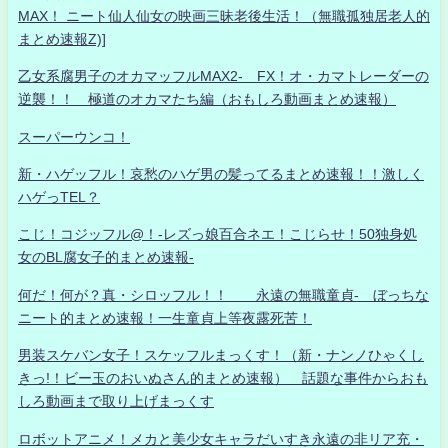
MAX！ ニート仙人仙女の映画三昧老後生活！（無職孤独居老人的
まとめ速報Z)]
乙女系腐男子のオカマッフルMAX2- FX！オ・カマトレーダーの
逆襲！！ 極道のオカマたち編（おもしろ動画まとめ速報）
スーパーウンコ！
新・ハゲッフル！哀愁のハゲ男の髪ってるまとめ速報！！激しく
ハゲっTEL？
こじ！コジッフル@！-レズっ娘百合ネエ！こじらせ！50独身処
女のBL腐女子的まとめ速報-
何だ！何が？真・シロッフル！！ 永遠の無職童貞- ぼっちな
ニート的まとめ速報！一生童貞上等夜露死苦！
男装スケバン女子！スケッフルまっくす！（新・ナンノひゃくし
きっ!！ビー玉のおいぬさん的まとめ速報） 話題な事件からおも
しろ動画まで取り上げまっくす
ロボットアニメ！メカと美少女キャラだいすき永遠の非リア充・