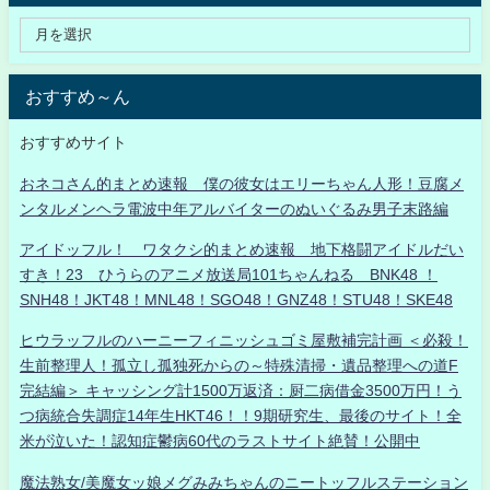
おすすめ～ん
おすすめサイト
おネコさん的まとめ速報 僕の彼女はエリーちゃん人形！豆腐メ
ンタルメンヘラ電波中年アルバイターのぬいぐるみ男子末路編
アイドッフル！ ワタクシ的まとめ速報 地下格闘アイドルだい
すき！23 ひうらのアニメ放送局101ちゃんねる BNK48 ！
SNH48！JKT48！MNL48！SGO48！GNZ48！STU48！SKE48
ヒウラッフルのハーニーフィニッシュゴミ屋敷補完計画 ＜必殺！
生前整理人！孤立し孤独死からの～特殊清掃・遺品整理への道F
完結編＞ キャッシング計1500万返済：厨二病借金3500万円！う
つ病統合失調症14年生HKT46！！9期研究生、最後のサイト！全
米が泣いた！認知症鬱病60代のラストサイト絶賛！公開中
魔法熟女/美魔女ッ娘メグみみちゃんのニートッフルステーション