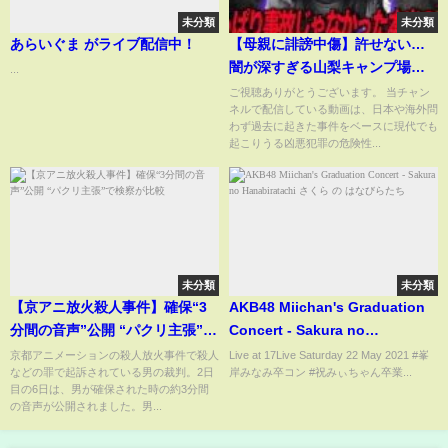
未分類
未分類
あらいぐま がライブ配信中！
【母親に誹謗中傷】許せない…
闇が深すぎる山梨キャンプ場女
...
児失踪事件の真相
ご視聴ありがとうございます。 当チャン
ネルで配信している動画は、日本や海外問
わず過去に起きた事件をベースに現代でも
起こりうる凶悪犯罪の危険性...
未分類
未分類
【京アニ放火殺人事件】確保“3
AKB48 Miichan's Graduation
分間の音声”公開 “パクリ主張”で
Concert - Sakura no
検察が比較
Hanabiratachi さくら の はなび
京都アニメーションの殺人放火事件で殺人
Live at 17Live Saturday 22 May 2021 #峯
などの罪で起訴されている男の裁判。2日
岸みなみ卒コン #祝みぃちゃん卒業...
らたち
目の6日は、男が確保された時の約3分間
の音声が公開されました。男...