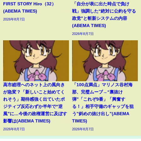
FIRST STORY Hiro（32）
「自分が表に出た時点で負け
(ABEMA TIMES)
戦」強調した“絶対に公約を守る
政党”と斬新システムの内容
2026年8月7日
(ABEMA TIMES)
2026年8月7日
高市総理へのネット上の風向き
「100点満点」マリノス谷村海
が急変？「新しいこと始めてく
那、完璧ムーブ→“裏抜け
れそう」期待感強く出ていたポ
弾”「これぞ9番」「興奮す
ジティブ反応わずか半年で“逆
る！」相手守備のギャップを狙
風”に…今後の政権運営に及ぼす
う”斜めの抜け出し”(ABEMA
影響は(ABEMA TIMES)
TIMES)
2026年8月7日
2026年8月7日