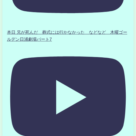
本日 兄が死んだ 葬式には行かなかった などなど 木曜ゴー
ルデン日浦劇場パート7