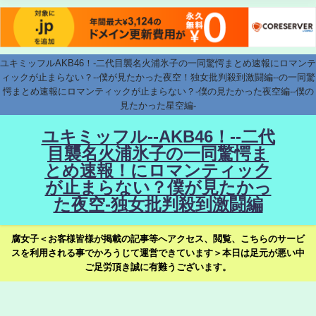
ユキミッフルAKB46！-二代目襲名火浦氷子の一同驚愕まとめ速報にロマンテ
ィックが止まらない？--僕が見たかった夜空！独女批判殺到激闘編--の一同驚
愕まとめ速報にロマンティックが止まらない？-僕の見たかった夜空編--僕の
見たかった星空編-
ユキミッフル--AKB46！--二代
目襲名火浦氷子の一同驚愕ま
とめ速報！にロマンティック
が止まらない？僕が見たかっ
た夜空-独女批判殺到激闘編
腐女子＜お客様皆様が掲載の記事等へアクセス、閲覧、こちらのサービ
スを利用される事でかろうじて運営できています＞本日は足元が悪い中
ご足労頂き誠に有難うございます。