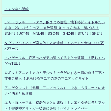
チャンネル登録
アイドッフル！ ワタクシ的まとめ速報 地下格闘アイドルだい
すき！23 ひうらのアニメ放送局101ちゃんねる BNK48 ！
SNH48！JKT48！MNL48！SGO48！GNZ48！STU48！SKE48
タダッフル！ネトゲ廃人的まとめ速報！！ネット乞食DE2000万
パワーズ！
・ハゲッフル！哀愁のハゲ男の髪ってるまとめ速報！！激しくハ
ゲっTEL？
ロボットアニメ！メカと美少女キャラだいすき永遠の非リア充・
非モテ星人 ！あらゆるマニアの為のマニアックサイト
アニゲタレスト（元祖！アニメッフル） ひきこもりニートのオ
ナベ的まとめ速報
ユカ・ヨネッフル！初老的まとめ速報！！大帝イタチにラリアッ
ト！害獣神アリ・ガー被害に必殺！パイルドライバー