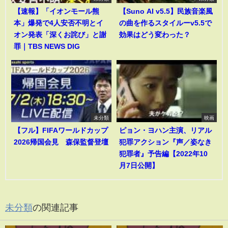
【速報】「イオンモール熊
【Suno AI v5.5】民族音楽風
本」爆発で4人安否不明とイ
の曲を作るスタイルーv5.5で
オン発表「深くお詫び」と謝
効果はどう変わった？
罪｜TBS NEWS DIG
未分類
映画
【フル】FIFAワールドカップ
ピョン・ヨハン主演、リアル
2026帰国会見 森保監督登壇
犯罪アクション『声／姿なき
犯罪者』予告編【2022年10
月7日公開】
未分類
の関連記事