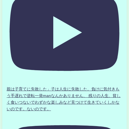
親は子育てに失敗した」子は人生に失敗した。負けに気付きも
う手遅れで逆転一発manなんかありません、 残りの人生、貧し
く食いつないでわずかな楽しみなど見つけて生きていくしかな
いのです。ないのです。