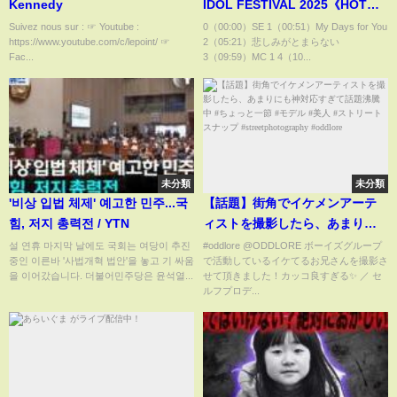
Kennedy
IDOL FESTIVAL 2025《HOT
STAGE》(2025.8.3)
Suivez nous sur : ☞ Youtube :
0（00:00）SE 1（00:51）My Days for You
https://www.youtube.com/c/lepoint/ ☞
2（05:21）悲しみがとまらない
Fac...
3（09:59）MC 1 4（10...
未分類
未分類
'비상 입법 체제' 예고한 민주...국
【話題】街角でイケメンアーテ
힘, 저지 총력전 / YTN
ィストを撮影したら、あまりに
も神対応すぎて話題沸騰中 #ちょ
설 연휴 마지막 날에도 국회는 여당이 추진
#oddlore @ODDLORE ボーイズグループ
중인 이른바 '사법개혁 법안'을 놓고 기 싸움
で活動しているイケてるお兄さんを撮影さ
っと一節 #モデル #美人 #ストリ
을 이어갔습니다. 더불어민주당은 윤석열...
せて頂きました！カッコ良すぎる✨ ／ セ
ートスナップ
ルフプロデ...
#streetphotography #oddlore