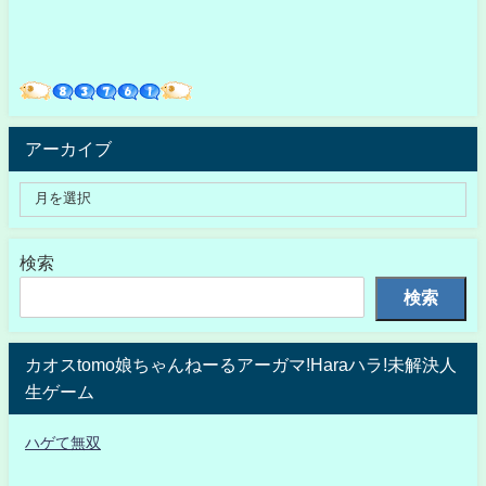
アーカイブ
検索
検索
カオスtomo娘ちゃんねーるアーガマ!Haraハラ!未解決人
生ゲーム
ハゲて無双