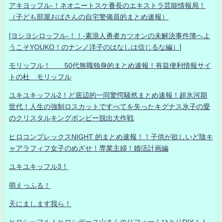
アキヨッフル-！ネオニートスケ番長のエキストラ芸能情報局！
（子ども部屋おばさんの自宅警備員的まとめ速報）
[ヨシヨシロッフル-！！-素浪人勇者カツオンの未解決事件簿へよ
うこそYOUKO！のナンノ洋子のはなしは信じるな編）]
モリッフル！ 50代無職独身的まとめ速報！有益便利情報サイ
トの杜 モリッフル
ユキユキッフル2！ど底辺的一同驚愕騒然まとめ速報！超氷河期
世代！人生の強制ロスカットですべてを失ったキグナス氷子の愛
のクリスタルキングボンビー脱出大作戦
ヒロコンプレックスNIGHT 的まとめ速報！！子供が欲しいど陰キ
ャアラフィフ女子のめざせ！専業主婦！婚活計画編
ユキユキッフル3！
萌えっふる！
天にまします我ら！