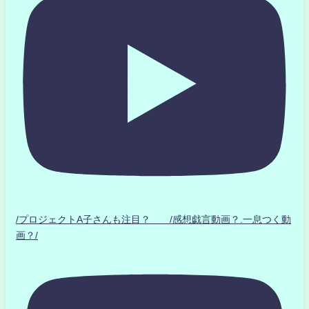
/プロジェクトA子さんも注目？ /感想戯言動画？.一息つく動
画？/