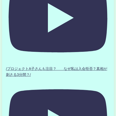
/プロジェクトA子さんも注目？ なぜ私は入会拒否？真相が
刺さる3分間？/