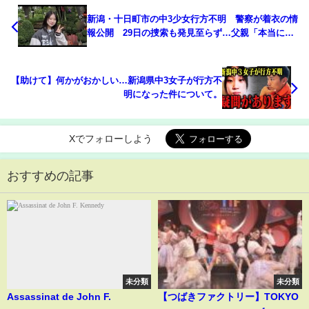
新潟・十日町市の中3少女行方不明 警察が着衣の情
報公開 29日の捜索も発見至らず…父親「本当に帰
ってきてほしい」 (26/01/29 17:39)
【助けて】何かがおかしい…新潟県中3女子が行方不
明になった件について。
Xでフォローしよう
おすすめの記事
未分類
未分類
Assassinat de John F.
【つばきファクトリー】TOKYO