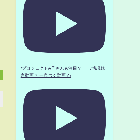
/プロジェクトA子さんも注目？ /感想戯
言動画？.一息つく動画？/