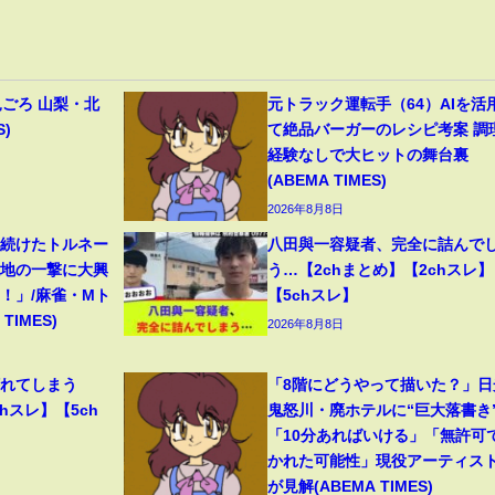
見ごろ 山梨・北
元トラック運転手（64）AIを活
S)
て絶品バーガーのレシピ考案 調
経験なしで大ヒットの舞台裏
(ABEMA TIMES)
2026年8月8日
り続けたトルネー
八田與一容疑者、完全に詰んで
意地の一撃に大興
う…【2chまとめ】【2chスレ】
！」/麻雀・Mト
【5chスレ】
TIMES)
2026年8月8日
壊れてしまう
「8階にどうやって描いた？」日
hスレ】【5ch
鬼怒川・廃ホテルに“巨大落書き
「10分あればいける」「無許可
かれた可能性」現役アーティス
が見解(ABEMA TIMES)