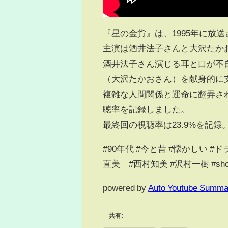
『星の金貨』は、1995年に放
主演は酒井法子さんと大沢たか
酒井法子さん演じる耳と口が不
（大沢たかおさん）を献身的に
複雑な人間関係と運命に翻弄さ
聴率を記録しました。
最終回の視聴率は23.9%を記録
#90年代 #今と昔 #懐かしい #ド
直美 #西村知美 #沢村一樹 #shor
powered by
Auto Youtube Summa
共有: