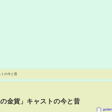
ストの今と昔
「星の金貨」キャストの今と昔
golde