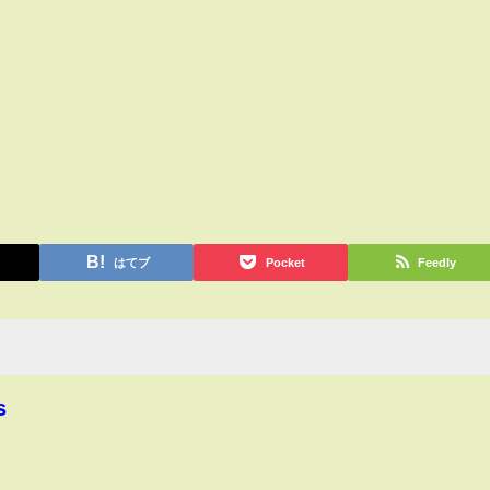
はてブ
Pocket
Feedly
s