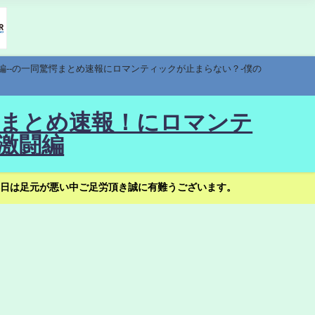
編--の一同驚愕まとめ速報にロマンティックが止まらない？-僕の
驚愕まとめ速報！にロマンテ
激闘編
日は足元が悪い中ご足労頂き誠に有難うございます。