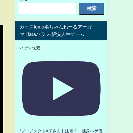
検索
カオスtomo娘ちゃんねーるアーガ
マ!Haraハラ!未解決人生ゲーム
ハゲて無双
/プロジェクトA子さんも注目？ 独身ハゲ僧