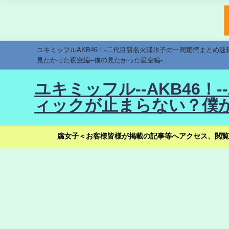
ユキミッフルAKB46！-二代目襲名火浦氷子の一同驚愕まとめ
見たかった夜空編--僕の見たかった星空編-
ユキミッフル--AKB46
ィックが止まらない？僕が
腐女子＜お客様皆様が掲載の記事等へアクセス、閲覧