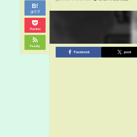
はてブ
Pocket
Feedly
Facebook
post