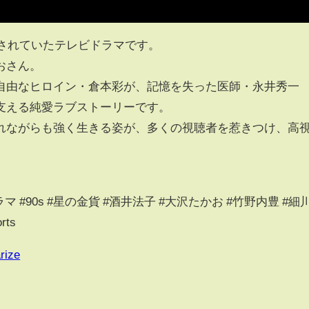
送されていたテレビドラマです。
おさん。
自由なヒロイン・倉本彩が、記憶を失った医師・永井秀一
支える純愛ラブストーリーです。
れながらも強く生きる姿が、多くの視聴者を惹きつけ、高
。
ラマ #90s #星の金貨 #酒井法子 #大沢たかお #竹野内豊 #細
ts
rize