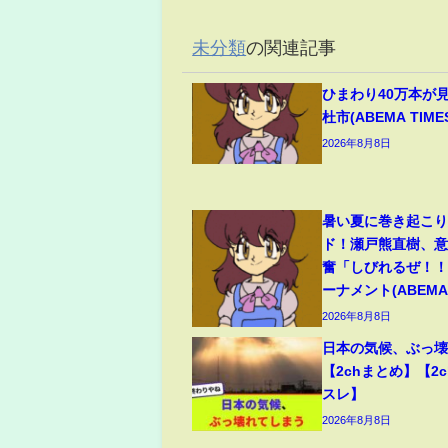
未分類
の関連記事
ひまわり40万本が
杜市(ABEMA TIME
2026年8月8日
暑い夏に巻き起こ
ド！瀬戸熊直樹、
奮「しびれるぜ！！
ーナメント(ABEMA 
2026年8月8日
日本の気候、ぶっ
【2chまとめ】【2c
スレ】
2026年8月8日