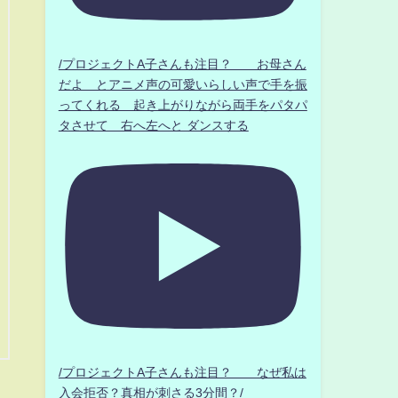
/プロジェクトA子さんも注目？ お母さん
だよ とアニメ声の可愛いらしい声で手を振
ってくれる 起き上がりながら両手をパタパ
タさせて 右へ左へと ダンスする
/プロジェクトA子さんも注目？ なぜ私は
入会拒否？真相が刺さる3分間？/