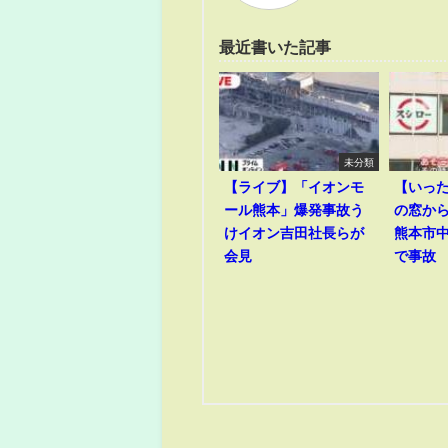
最近書いた記事
未分類
【ライブ】「イオンモ
【いっ
ール熊本」爆発事故う
の窓か
けイオン吉田社長らが
熊本市
会見
で事故