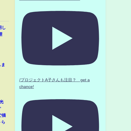
用し
理
しま
/プロジェクトA子さんも注目？ get a
chance!
光
”
で描
トら