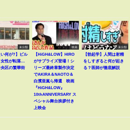
未分類
映画
未分類
たい何が?】ビル
【HiGH&LOW】HIRO
【勃起学】人間は射精
ら女性が転落…
がサプライズ登場！シ
をしすぎると何が起き
中央区の繁華街
リーズ最終章製作決定
る？医師が徹底解説
でAKIRA＆NAOTO＆
白濱亜嵐ら帰還 映画
『HiGH&LOW』
10thANNIVERSARY ス
ペシャル舞台挨拶付き
上映会