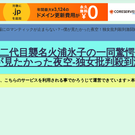
速報にロマンティックが止まらない？--僕が見たかった夜空！独女批判殺到激闘
！--二代目襲名火浦氷子の一同
見たかった夜空-独女批判殺到
、こちらのサービスを利用される事でかろうじて運営できています＞本