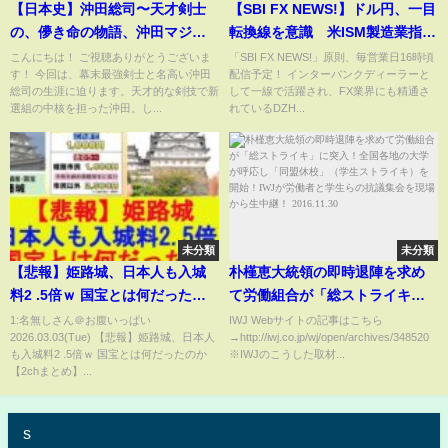
【日本史】沖田総司〜天才剣士
【SBI FX NEWS!】ドル円、一目
の、儚き命の物語、沖田マジ
転換線を意識 米ISM製造業指数
神？〜
に注目
こんにちは！ ご視聴ありがとうございま
「SBI FX NEWS!」原則、毎営業日16時頃
す！ 今回は、幕末最強剣士と名高い沖田
配信予定！ インターバンクディーラーと
総司の生涯に迫ります。天才的な剣技で新
して一線で活躍され、FX業界にも精通さ
選組の中核を担った沖田。し...
れているDZH...
未分類
未分類
【悲報】姫路城、日本人も入城
朴槿恵大統領の即時退陣を求め
料2 .5倍ｗ 国宝とは何だったの
て労働組合が「総ストライキ」
か【2chまとめ】【2chスレ】
に突入！全国各地の大学が呼応
1:名無しさん＠お腹いっぱい
IWJ Webサイトの記事はこちら
2026.03.03(Tue) 【悲報】姫路城、日本人
→http://iwj.co.jp/wj/open/archives/348520
【5chスレ】【ゆっくり】
し「同盟休校」（学生ストライ
も入城料2 .5倍ｗ 国宝とは何だったのか
※IWJのこうした取材...
キ）を開始！IWJが労働者と学生
【2chまとめ】...
らの抗議集会を現場から生中
継！ 2016.11.30
s