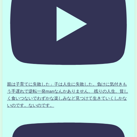
親は子育てに失敗した」子は人生に失敗した。負けに気付きも
う手遅れで逆転一発manなんかありません、 残りの人生、貧し
く食いつないでわずかな楽しみなど見つけて生きていくしかな
いのです。ないのです。