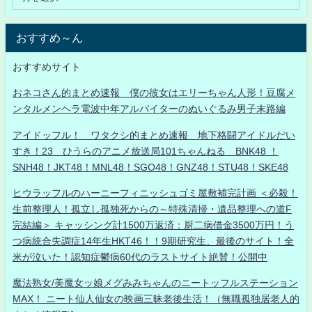
おすすめ～ん
おすすめサイト
おネコさん的まとめ速報 僕の彼女はエリーちゃん人形！豆腐メ
ンタルメンヘラ電波中年アルバイターのぬいぐるみ男子末路編
アイドッフル！ ワタクシ的まとめ速報 地下格闘アイドルだい
すき！23 ひうらのアニメ放送局101ちゃんねる BNK48 ！
SNH48！JKT48！MNL48！SGO48！GNZ48！STU48！SKE48
ヒウラッフルのハーニーフィニッシュゴミ屋敷補完計画 ＜必殺！
生前整理人！孤立し孤独死からの～特殊清掃・遺品整理への道F
完結編＞ キャッシング計1500万返済：厨二病借金3500万円！う
つ病統合失調症14年生HKT46！！9期研究生、最後のサイト！全
米が泣いた！認知症鬱病60代のラストサイト絶賛！公開中
魔法熟女/美魔女ッ娘メグみみちゃんのニートッフルステーション
MAX！ ニート仙人仙女の映画三昧老後生活！（無職孤独居老人的