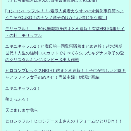
[ヨシヨシロッフル-！！-素浪人勇者カツオンの未解決事件簿へよ
うこそYOUKO！のナンノ洋子のはなしは信じるな編）]
モリッフル！ 50代無職独身的まとめ速報！有益便利情報サイ
トの杜 モリッフル
ユキユキッフル2！ど底辺的一同驚愕騒然まとめ速報！超氷河期
世代！人生の強制ロスカットですべてを失ったキグナス氷子の愛
のクリスタルキングボンビー脱出大作戦
ヒロコンプレックスNIGHT 的まとめ速報！！子供が欲しいど陰キ
ャアラフィフ女子のめざせ！専業主婦！婚活計画編
ユキユキッフル3！
萌えっふる！
天にまします我ら！
ヒロシッフル！ヒロシデース山さんのリフォームひとりDIY！！