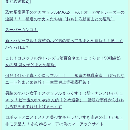
まとめ速報Z)]
乙女系腐男子のオカマッフルMAX2- FX！オ・カマトレーダーの
逆襲！！ 極道のオカマたち編（おもしろ動画まとめ速報）
スーパーウンコ！
新・ハゲッフル！哀愁のハゲ男の髪ってるまとめ速報！！激しく
ハゲっTEL？
こじ！コジッフル@！-レズっ娘百合ネエ！こじらせ！50独身処
女のBL腐女子的まとめ速報-
何だ！何が？真・シロッフル！！ 永遠の無職童貞- ぼっちな
ニート的まとめ速報！一生童貞上等夜露死苦！
男装スケバン女子！スケッフルまっくす！（新・ナンノひゃくし
きっ!！ビー玉のおいぬさん的まとめ速報） 話題な事件からおも
しろ動画まで取り上げまっくす
ロボットアニメ！メカと美少女キャラだいすき永遠の非リア充・
非モテ星人 ！あらゆるマニアの為のマニアックサイト