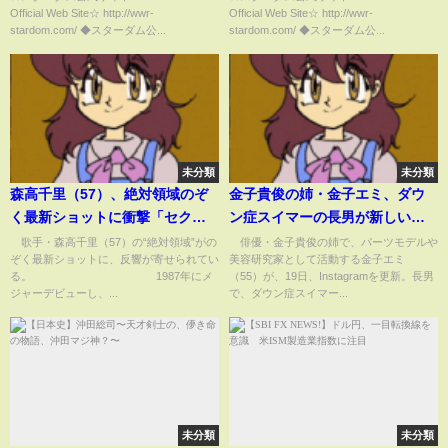
Official Web Site☆ http://wwr-
Official Web Site☆ http://wwr-
BLOOD WEST 1-
の2人の赤いベルト戦！-4.23横浜
stardom.com/ ◆スターダム公...
stardom.com/ ◆スターダム公...
【STARDOM】
アリーナ-【STARDOM】
未分類
未分類
森高千里（57）、絶対領域のぞ
金子貴俊の姉・金子エミ、ダウ
く最新ショットに衝撃「セクシ
ン症スイマーの長男が新しい世
ーでカッコイイです」「若返り
界へ挑戦「家族みんなで応援し
歌手・森高千里（57）の“絶対領域”がの
俳優・金子貴俊の姉で、パーツモデルや
ぞく最新ショットに、反響が寄せられてい
美容研究家として活動する金子エミ
すぎです」(ABEMA TIMES)
ています」(ABEMA TIMES)
る。 1987年にメ
（55）が、19日、Instagramを更新。長男
ジャーデビューし、...
で、ダウン症スイマー...
未分類
未分類