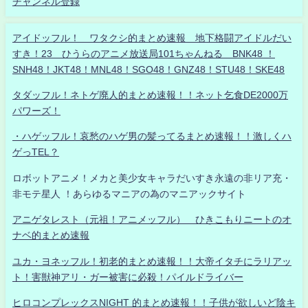
チャンネル登録
アイドッフル！ ワタクシ的まとめ速報 地下格闘アイドルだい
すき！23 ひうらのアニメ放送局101ちゃんねる BNK48 ！
SNH48！JKT48！MNL48！SGO48！GNZ48！STU48！SKE48
タダッフル！ネトゲ廃人的まとめ速報！！ネット乞食DE2000万
パワーズ！
・ハゲッフル！哀愁のハゲ男の髪ってるまとめ速報！！激しくハ
ゲっTEL？
ロボットアニメ！メカと美少女キャラだいすき永遠の非リア充・
非モテ星人 ！あらゆるマニアの為のマニアックサイト
アニゲタレスト（元祖！アニメッフル） ひきこもりニートのオ
ナベ的まとめ速報
ユカ・ヨネッフル！初老的まとめ速報！！大帝イタチにラリアッ
ト！害獣神アリ・ガー被害に必殺！パイルドライバー
ヒロコンプレックスNIGHT 的まとめ速報！！子供が欲しいど陰キ