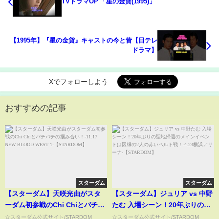
TVドラマOP 「星の金貨(1995)」
【1995年】『星の金貨』キャストの今と昔【日テレ
ドラマ】
Xでフォローしよう
おすすめの記事
スターダム
スターダム
【スターダム】天咲光由がスタ
【スターダム】ジュリア vs 中野
ーダム初参戦のChi Chiとバチバ
たむ 入場シーン！20年ぶりの聖
チの掴み合い！-11.17 NEW
地帰還のメインイベントは因縁
☆スターダム公式サイト/STARDOM
☆スターダム公式サイト/STARDOM