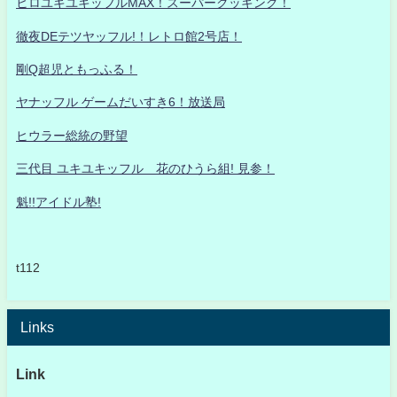
ヒロユキユキッフルMAX！スーパークッキング！
徹夜DEテツヤッフル!！レトロ館2号店！
剛Q超児ともっふる！
ヤナッフル ゲームだいすき6！放送局
ヒウラー総統の野望
三代目 ユキユキッフル 花のひうら組! 見参！
魁!!アイドル塾!
t112
Links
Link