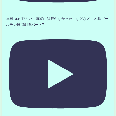
本日 兄が死んだ 葬式には行かなかった などなど 木曜ゴー
ルデン日浦劇場パート7