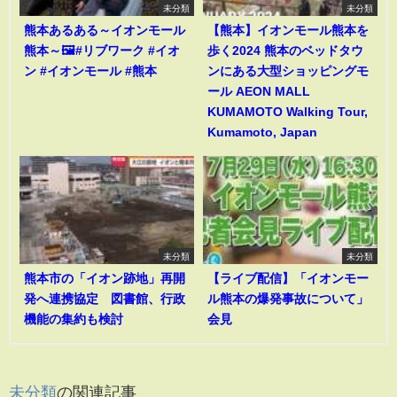
未分類
未分類
熊本あるある～イオンモール
【熊本】イオンモール熊本を
熊本～🖼️#リブワーク #イオ
歩く2024 熊本のベッドタウ
ン #イオンモール #熊本
ンにある大型ショッピングモ
ール AEON MALL
KUMAMOTO Walking Tour,
Kumamoto, Japan
未分類
未分類
熊本市の「イオン跡地」再開
【ライブ配信】「イオンモー
発へ連携協定 図書館、行政
ル熊本の爆発事故について」
機能の集約も検討
会見
未分類
の関連記事