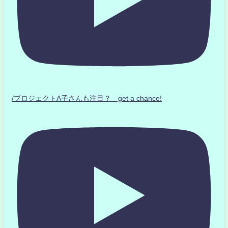
/プロジェクトA子さんも注目？ get a chance!