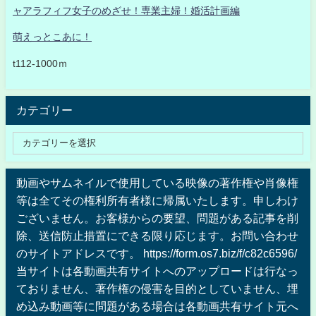
ャアラフィフ女子のめざせ！専業主婦！婚活計画編
萌えっとこあに！
t112-1000ｍ
カテゴリー
動画やサムネイルで使用している映像の著作権や肖像権
等は全てその権利所有者様に帰属いたします。申しわけ
ございません。お客様からの要望、問題がある記事を削
除、送信防止措置にできる限り応じます。お問い合わせ
のサイトアドレスです。 https://form.os7.biz/f/c82c6596/
当サイトは各動画共有サイトへのアップロードは行なっ
ておりません、著作権の侵害を目的としていません、埋
め込み動画等に問題がある場合は各動画共有サイト元へ