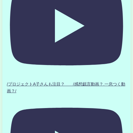
/プロジェクトA子さんも注目？ /感想戯言動画？.一息つく動
画？/