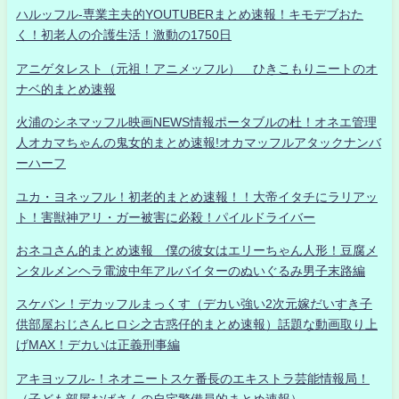
ハルッフル-専業主夫的YOUTUBERまとめ速報！キモデブおた
く！初老人の介護生活！激動の1750日
アニゲタレスト（元祖！アニメッフル） ひきこもりニートのオ
ナベ的まとめ速報
火浦のシネマッフル映画NEWS情報ポータブルの杜！オネエ管理
人オカマちゃんの鬼女的まとめ速報!オカマッフルアタックナンバ
ーハーフ
ユカ・ヨネッフル！初老的まとめ速報！！大帝イタチにラリアッ
ト！害獣神アリ・ガー被害に必殺！パイルドライバー
おネコさん的まとめ速報 僕の彼女はエリーちゃん人形！豆腐メ
ンタルメンヘラ電波中年アルバイターのぬいぐるみ男子末路編
スケバン！デカッフルまっくす（デカい強い2次元嫁だいすき子
供部屋おじさんヒロシ之古惑仔的まとめ速報）話題な動画取り上
げMAX！デカいは正義刑事編
アキヨッフル-！ネオニートスケ番長のエキストラ芸能情報局！
（子ども部屋おばさんの自宅警備員的まとめ速報）