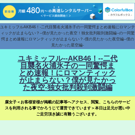
ユキミッフルAKB46！-二代目襲名火浦氷子の一同驚愕まとめ速報にロマンテ
ィックが止まらない？--僕が見たかった夜空！独女批判殺到激闘編--の一同驚
愕まとめ速報にロマンティックが止まらない？-僕の見たかった夜空編--僕の
見たかった星空編-
ユキミッフル--AKB46！--二代
目襲名火浦氷子の一同驚愕ま
とめ速報！にロマンティック
が止まらない？僕が見たかっ
た夜空-独女批判殺到激闘編
腐女子＜お客様皆様が掲載の記事等へアクセス、閲覧、こちらのサービ
スを利用される事でかろうじて運営できています＞本日は足元が悪い中
ご足労頂き誠に有難うございます。