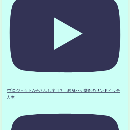
/プロジェクトA子さんも注目？ 独身ハゲ僧侶のサンドイッチ
人生