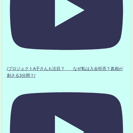
/プロジェクトA子さんも注目？ なぜ私は入会拒否？真相が
刺さる3分間？/