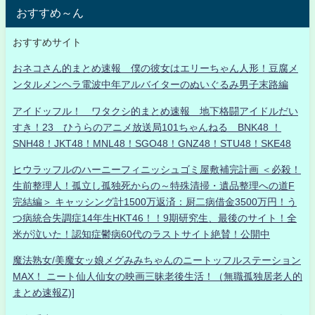
おすすめ～ん
おすすめサイト
おネコさん的まとめ速報 僕の彼女はエリーちゃん人形！豆腐メ
ンタルメンヘラ電波中年アルバイターのぬいぐるみ男子末路編
アイドッフル！ ワタクシ的まとめ速報 地下格闘アイドルだい
すき！23 ひうらのアニメ放送局101ちゃんねる BNK48 ！
SNH48！JKT48！MNL48！SGO48！GNZ48！STU48！SKE48
ヒウラッフルのハーニーフィニッシュゴミ屋敷補完計画 ＜必殺！
生前整理人！孤立し孤独死からの～特殊清掃・遺品整理への道F
完結編＞ キャッシング計1500万返済：厨二病借金3500万円！う
つ病統合失調症14年生HKT46！！9期研究生、最後のサイト！全
米が泣いた！認知症鬱病60代のラストサイト絶賛！公開中
魔法熟女/美魔女ッ娘メグみみちゃんのニートッフルステーション
MAX！ ニート仙人仙女の映画三昧老後生活！（無職孤独居老人的
まとめ速報Z)]