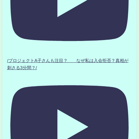
/プロジェクトA子さんも注目？ なぜ私は入会拒否？真相が
刺さる3分間？/