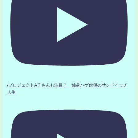
/プロジェクトA子さんも注目？ 独身ハゲ僧侶のサンドイッチ
人生