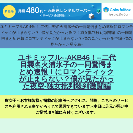
ユキミッフルAKB46！-二代目襲名火浦氷子の一同驚愕まとめ速報にロマンテ
ィックが止まらない？--僕が見たかった夜空！独女批判殺到激闘編--の一同驚
愕まとめ速報にロマンティックが止まらない？-僕の見たかった夜空編--僕の
見たかった星空編-
ユキミッフル--AKB46！--二代
目襲名火浦氷子の一同驚愕ま
とめ速報！にロマンティック
が止まらない？僕が見たかっ
た夜空-独女批判殺到激闘編
腐女子＜お客様皆様が掲載の記事等へアクセス、閲覧、こちらのサービ
スを利用される事でかろうじて運営できています＞本日は足元が悪い中
ご足労頂き誠に有難うございます。