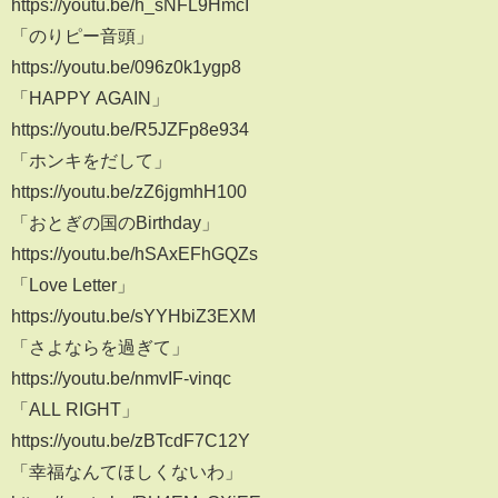
https://youtu.be/h_sNFL9HmcI
「のりピー音頭」
https://youtu.be/096z0k1ygp8
「HAPPY AGAIN」
https://youtu.be/R5JZFp8e934
「ホンキをだして」
https://youtu.be/zZ6jgmhH100
「おとぎの国のBirthday」
https://youtu.be/hSAxEFhGQZs
「Love Letter」
https://youtu.be/sYYHbiZ3EXM
「さよならを過ぎて」
https://youtu.be/nmvIF-vinqc
「ALL RIGHT」
https://youtu.be/zBTcdF7C12Y
「幸福なんてほしくないわ」