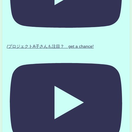
/プロジェクトA子さんも注目？ get a chance!