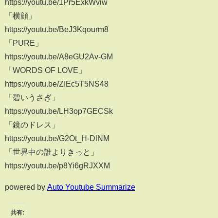
https://youtu.be/1Pr5ExkWviw
「横顔」
https://youtu.be/BeJ3Kqourm8
「PURE」
https://youtu.be/A8eGU2Av-GM
「WORDS OF LOVE」
https://youtu.be/ZIEc5T5NS48
「碧いうさぎ」
https://youtu.be/LH3op7GECSk
「鏡のドレス」
https://youtu.be/G2Ot_H-DlNM
「世界中の誰よりきっと」
https://youtu.be/p8Yi6gRJXXM
powered by
Auto Youtube Summarize
共有: