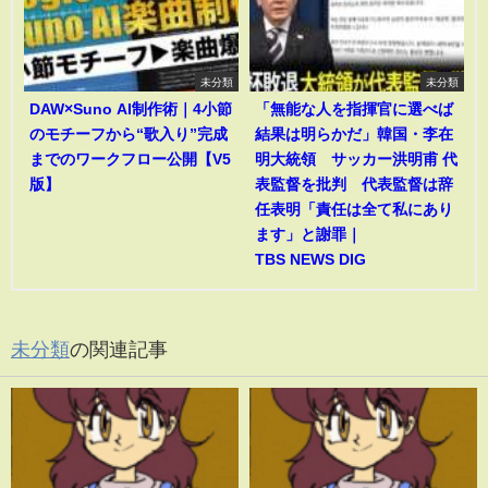
未分類
未分類
DAW×Suno AI制作術｜4小節
「無能な人を指揮官に選べば
のモチーフから“歌入り”完成
結果は明らかだ」韓国・李在
までのワークフロー公開【V5
明大統領 サッカー洪明甫 代
版】
表監督を批判 代表監督は辞
任表明「責任は全て私にあり
ます」と謝罪｜
TBS NEWS DIG
未分類
の関連記事