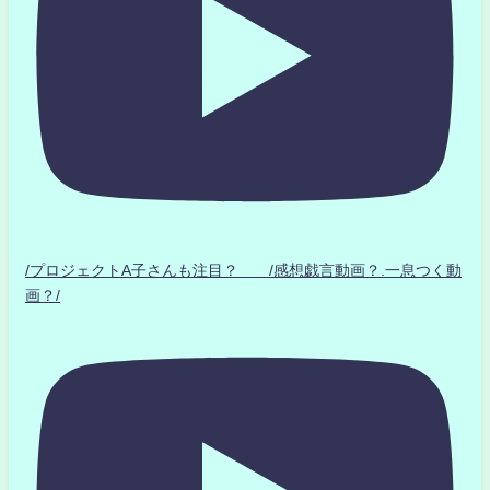
/プロジェクトA子さんも注目？ /感想戯言動画？.一息つく動
画？/