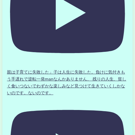
親は子育てに失敗した」子は人生に失敗した。負けに気付きも
う手遅れで逆転一発manなんかありません、 残りの人生、貧し
く食いつないでわずかな楽しみなど見つけて生きていくしかな
いのです。ないのです。