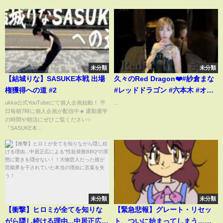
未分類
未分類
【結城りな】SASUKE本戦 出場
久々のRed Dragon❤️#紗倉まな
権獲得への道 #2
#レッドドラゴン #六本木 #オリ
シャンシャンシャシャンシャン?
ukka公式YouTubeにて個人企画始動！ 平
...
日毎朝7時に個人企画が配信中☀️ 通勤通学
の時間や朝活にぜひご覧ください✨
『SASUKE本...
未分類
未分類
【衝撃】ヒロミが全てを知りな
【緊急悲報】グレート・リセッ
がら隠し続ける理由...中居正広に
ト、ついに始まってしまう……