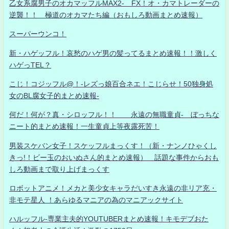
乙女系腐男子のオカマッフルMAX2- FX！オ・カマトレーダーの
逆襲！！ 極道のオカマたち編（おもしろ動画まとめ速報）
スーパーウンコ！
新・ハゲッフル！哀愁のハゲ男の髪ってるまとめ速報！！激しく
ハゲっTEL？
こじ！コジッフル@！-レズっ娘百合ネエ！こじらせ！50独身処
女のBL腐女子的まとめ速報-
何だ！何が？真・シロッフル！！ 永遠の無職童貞- ぼっちな
ニート的まとめ速報！一生童貞上等夜露死苦！
男装スケバン女子！スケッフルまっくす！（新・ナンノひゃくし
きっ!！ビー玉のおいぬさん的まとめ速報） 話題な事件からおも
しろ動画まで取り上げまっくす
ロボットアニメ！メカと美少女キャラだいすき永遠の非リア充・
非モテ星人 ！あらゆるマニアの為のマニアックサイト
ハルッフル-専業主夫的YOUTUBERまとめ速報！キモデブおた