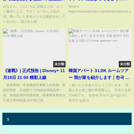
よる”性欲発散BBQ”の実態に驚
みなさん、こんにちは 芸能まとめ「おジ
Source:
ャ魔所だより」です！ なつかしのあの
https://newmatosoku.com/feed/main/rss2.xml.
きを隠せない！！大物芸人だっ
頃、輝いていた有名人たちは現在何をして
た彼が芸能界を干されていた本
いるのか.... 隠された彼...
当の理由に言葉を失う！
未分類
未分類
《速戰》| 正式預告 | Disney+ 11
韓国アパート３LDK ルームツア
月18日 21:00 精彩上線
ー 我が家を紹介します｜한국 아
파트 33평 룸투어 우리집을 소개
「香港車神」李偉楠面對事業上的危機、家
ご覧いただきありがとうございます。 韓
庭的變故，倍感壓力 但他鼓起勇氣面對一
国人夫と娘と猫の韓国暮らし 日本人主婦
합니다 korean apartment tour
切，掀開跑車的保護布塊，藉著賽車重拾自
のvlogです。 방문해 주셔서 감사합니다.
己昔日車神雄風 卻不知已經...
한국인 남편과 ...
s