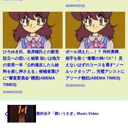
2026年8月6日
ひろゆき氏、泉房穂氏との新党
ボール消えた…！？ 河村勇輝、
設立への思いと秘策 狙いは地方
相手を欺く“衝撃の神パス”！ 見
の首長一本「公約違反したら給
えないはずのコースを通す“ノー
料を差し押さえる」候補者選び
ルックタップ”… 完璧アシストに
に“審査委員会”構想(ABEMA
アリーナ熱狂(ABEMA TIMES)
TIMES)
2026年8月6日
2026年8月6日
酒井法子「碧いうさぎ」Music Video