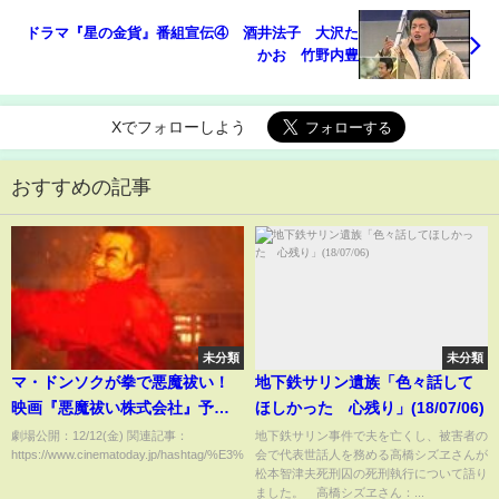
ドラマ『星の金貨』番組宣伝④ 酒井法子 大沢た
かお 竹野内豊
Xでフォローしよう
おすすめの記事
未分類
未分類
マ・ドンソクが拳で悪魔祓い！
地下鉄サリン遺族「色々話して
映画『悪魔祓い株式会社』予告
ほしかった 心残り」(18/07/06)
編 マ・ドンソクが企画・原
劇場公開：12/12(金) 関連記事：
地下鉄サリン事件で夫を亡くし、被害者の
https://www.cinematoday.jp/hashtag/%E3%83%9E%E3%83%...
会で代表世話人を務める高橋シズヱさんが
案・主演を務めるホラーアクシ
松本智津夫死刑囚の死刑執行について語り
ョンエンターテインメント
ました。 高橋シズヱさん：...