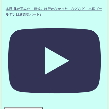
本日 兄が死んだ 葬式には行かなかった などなど 木曜ゴー
ルデン日浦劇場パート7