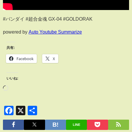
#バンダイ #超合金魂 GX-04 #GOLDORAK
powered by
Auto Youtube Summarize
共有:
Facebook
X
いいね:
Facebook
X
共
有
LINE