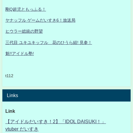
剛Q超児ともっふる！
ヤナッフル ゲームだいすき6！放送局
ヒウラー総統の野望
三代目 ユキユキッフル 花のひうら組! 見参！
魁!!アイドル塾!
t112
Links
Link
【アイドルだいすき！2】「IDOL DAISUKI！」
vtuber だいすき