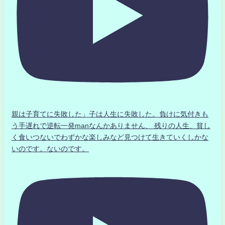
親は子育てに失敗した」子は人生に失敗した。負けに気付きも
う手遅れで逆転一発manなんかありません、 残りの人生、貧し
く食いつないでわずかな楽しみなど見つけて生きていくしかな
いのです。ないのです。