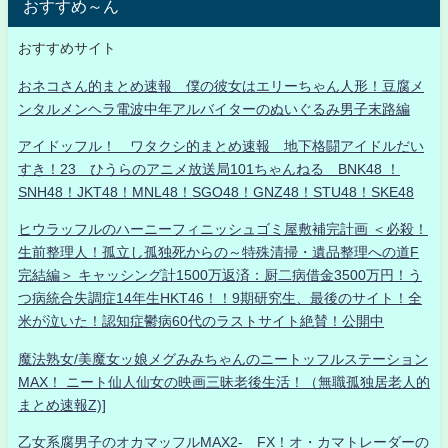
おすすめ～ん
おすすめサイト
おネコさん的まとめ速報 僕の彼女はエリーちゃん人形！豆腐メ
ンタルメンヘラ電波中年アルバイターのぬいぐるみ男子末路編
アイドッフル！ ワタクシ的まとめ速報 地下格闘アイドルだい
すき！23 ひうらのアニメ放送局101ちゃんねる BNK48 ！
SNH48！JKT48！MNL48！SGO48！GNZ48！STU48！SKE48
ヒウラッフルのハーニーフィニッシュゴミ屋敷補完計画 ＜必殺！
生前整理人！孤立し孤独死からの～特殊清掃・遺品整理への道F
完結編＞ キャッシング計1500万返済：厨二病借金3500万円！う
つ病統合失調症14年生HKT46！！9期研究生、最後のサイト！全
米が泣いた！認知症鬱病60代のラストサイト絶賛！公開中
魔法熟女/美魔女ッ娘メグみみちゃんのニートッフルステーション
MAX！ ニート仙人仙女の映画三昧老後生活！（無職孤独居老人的
まとめ速報Z)]
乙女系腐男子のオカマッフルMAX2- FX！オ・カマトレーダーの