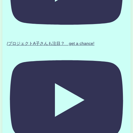
/プロジェクトA子さんも注目？ get a chance!