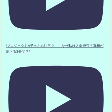
/プロジェクトA子さんも注目？ なぜ私は入会拒否？真相が
刺さる3分間？/