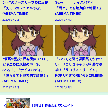
ント”のノースリーブ姿に反響
Sexy！」「ナイスバディ」
「えらいカジュアルやな」
「隅々までも魅力的で綺麗！」
(ABEMA TIMES)
(ABEMA TIMES)
2026年8月7日
2026年8月7日
“最高の熟女”沢地優佳（51）、
「いつもと違う雰囲気でかわい
ビキニ姿に絶賛の声「So
い」リコリコキャラが和装で登
Sexy！」「ナイスバディ」
場！『リコリス・リコイル』
「隅々までも魅力的で綺麗！」
POP UP STOREが8月28日開幕
(ABEMA TIMES)
(ABEMA TIMES)
2026年8月7日
2026年8月7日
【3杯目】特撮合金 ワンエイト