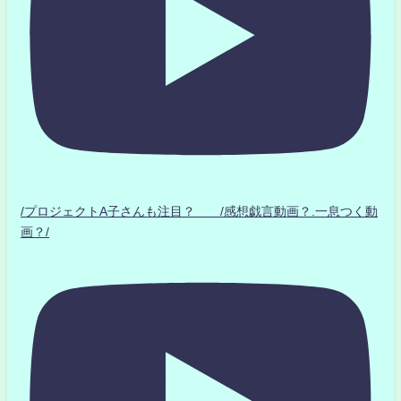
/プロジェクトA子さんも注目？ /感想戯言動画？.一息つく動
画？/