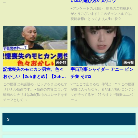
い本の選び方3つのコツ
...
■アンケートのお願い↓ 動画のご視聴あり
がとうございます‼️ このチャンネルでは、
視聴者様にとってより人生に役立...
未分類
未分類
記憶喪失のモヒカン男性、色々
宇宙刑事シャイダー アニー ピン
おかしい【2chまとめ】【2chス
チ集 その3
レ】【5chスレ】
この動画は今話題のトピックをまとめたオ
? **ここで止まるな, 仲間よ！** ? この動画
リジナル動画です。 ■動画の内容について
が気に入ったなら、まだまだ熱いコンテン
動画のシナリオは2ch(5ch)のスレッドをモ
ツが待ってるぞ！?? 今すぐ **特撮ユニバ
チーフとしてい...
ース ...
s