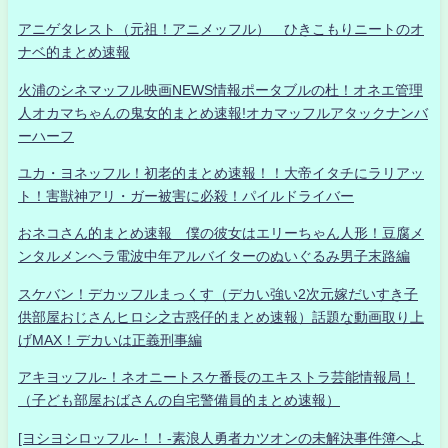
アニゲタレスト（元祖！アニメッフル） ひきこもりニートのオ
ナベ的まとめ速報
火浦のシネマッフル映画NEWS情報ポータブルの杜！オネエ管理
人オカマちゃんの鬼女的まとめ速報!オカマッフルアタックナンバ
ーハーフ
ユカ・ヨネッフル！初老的まとめ速報！！大帝イタチにラリアッ
ト！害獣神アリ・ガー被害に必殺！パイルドライバー
おネコさん的まとめ速報 僕の彼女はエリーちゃん人形！豆腐メ
ンタルメンヘラ電波中年アルバイターのぬいぐるみ男子末路編
スケバン！デカッフルまっくす（デカい強い2次元嫁だいすき子
供部屋おじさんヒロシ之古惑仔的まとめ速報）話題な動画取り上
げMAX！デカいは正義刑事編
アキヨッフル-！ネオニートスケ番長のエキストラ芸能情報局！
（子ども部屋おばさんの自宅警備員的まとめ速報）
[ヨシヨシロッフル-！！-素浪人勇者カツオンの未解決事件簿へよ