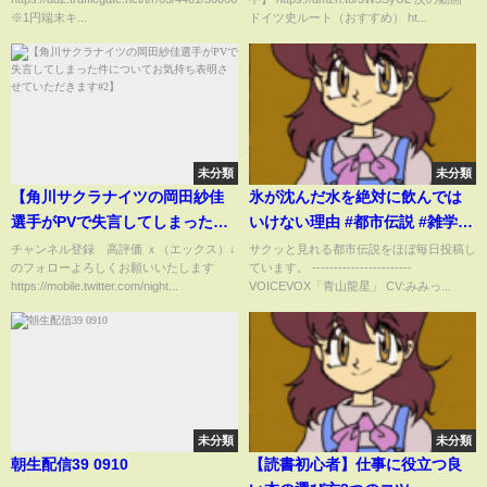
※1円端末キ...
ドイツ史ルート（おすすめ） ht...
未分類
未分類
【角川サクラナイツの岡田紗佳
氷が沈んだ水を絶対に飲んでは
選手がPVで失言してしまった件
いけない理由 #都市伝説 #雑学 #
についてお気持ち表明させてい
怖い話 #shorts
チャンネル登録 高評価 ｘ（エックス）↓
サクッと見れる都市伝説をほぼ毎日投稿し
のフォローよろしくお願いいたします
ています。 -----------------------
ただきます#2】
https://mobile.twitter.com/night...
VOICEVOX「青山龍星」 CV:みみっ...
未分類
未分類
朝生配信39 0910
【読書初心者】仕事に役立つ良