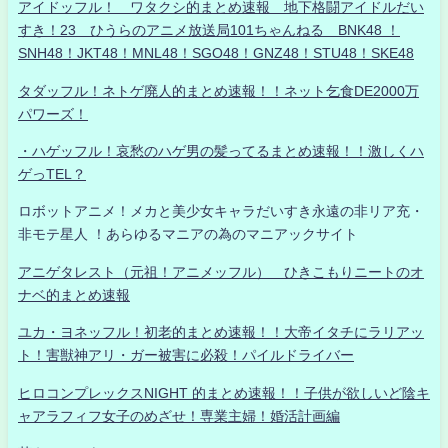
アイドッフル！ ワタクシ的まとめ速報 地下格闘アイドルだい
すき！23 ひうらのアニメ放送局101ちゃんねる BNK48 ！
SNH48！JKT48！MNL48！SGO48！GNZ48！STU48！SKE48
タダッフル！ネトゲ廃人的まとめ速報！！ネット乞食DE2000万
パワーズ！
・ハゲッフル！哀愁のハゲ男の髪ってるまとめ速報！！激しくハ
ゲっTEL？
ロボットアニメ！メカと美少女キャラだいすき永遠の非リア充・
非モテ星人 ！あらゆるマニアの為のマニアックサイト
アニゲタレスト（元祖！アニメッフル） ひきこもりニートのオ
ナベ的まとめ速報
ユカ・ヨネッフル！初老的まとめ速報！！大帝イタチにラリアッ
ト！害獣神アリ・ガー被害に必殺！パイルドライバー
ヒロコンプレックスNIGHT 的まとめ速報！！子供が欲しいど陰キ
ャアラフィフ女子のめざせ！専業主婦！婚活計画編