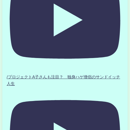
/プロジェクトA子さんも注目？ 独身ハゲ僧侶のサンドイッチ
人生