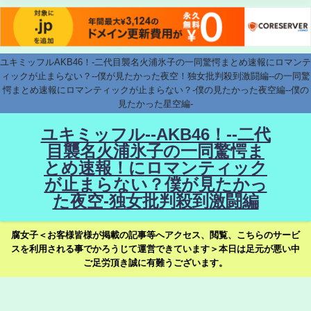
ユキミッフルAKB46！-二代目襲名火浦氷子の一同驚愕まとめ速報にロマンテ
ィックが止まらない？--僕が見たかった夜空！独女批判殺到激闘編--の一同驚
愕まとめ速報にロマンティックが止まらない？-僕の見たかった夜空編--僕の
見たかった星空編-
ユキミッフル--AKB46！--二代
目襲名火浦氷子の一同驚愕ま
とめ速報！にロマンティック
が止まらない？僕が見たかっ
た夜空-独女批判殺到激闘編
腐女子＜お客様皆様が掲載の記事等へアクセス、閲覧、こちらのサービ
スを利用される事でかろうじて運営できています＞本日は足元が悪い中
ご足労頂き誠に有難うございます。