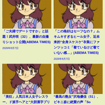
「ご夫婦でデートですか」と話
「この格好はセーフなの？」ム
題！武井咲（32）、最新の自撮
キムキすぎるヒール女子、近未
りショット公開(ABEMA TIMES)
来的“全身スケスケ”衣装にファ
ンツッコミ「着ているけど着て
2026年8月7日
いない感…」(ABEMA TIMES)
2026年8月7日
「美狂」人気日本人女子レスラ
“最高の熟女”沢地優佳（51）、
ー、ド派手ヘアと“大胆漢字プリ
ビキニ姿に絶賛の声「So