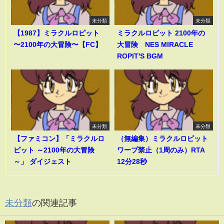
未分類
未分類
【1987】ミラクルロピット
ミラクルロピット 2100年の
〜2100年の大冒険〜【FC】
大冒険 NES MIRACLE
ROPIT'S BGM
未分類
未分類
【ファミコン】「ミラクルロ
（無編集）ミラクルロピット
ピット ～2100年の大冒険
ワープ禁止（1周のみ）RTA
～」 ダイジェスト
12分28秒
未分類
の関連記事