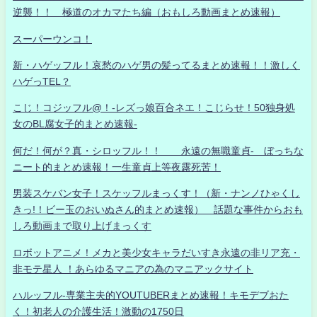
逆襲！！ 極道のオカマたち編（おもしろ動画まとめ速報）
スーパーウンコ！
新・ハゲッフル！哀愁のハゲ男の髪ってるまとめ速報！！激しく
ハゲっTEL？
こじ！コジッフル@！-レズっ娘百合ネエ！こじらせ！50独身処
女のBL腐女子的まとめ速報-
何だ！何が？真・シロッフル！！ 永遠の無職童貞- ぼっちな
ニート的まとめ速報！一生童貞上等夜露死苦！
男装スケバン女子！スケッフルまっくす！（新・ナンノひゃくし
きっ!！ビー玉のおいぬさん的まとめ速報） 話題な事件からおも
しろ動画まで取り上げまっくす
ロボットアニメ！メカと美少女キャラだいすき永遠の非リア充・
非モテ星人 ！あらゆるマニアの為のマニアックサイト
ハルッフル-専業主夫的YOUTUBERまとめ速報！キモデブおた
く！初老人の介護生活！激動の1750日