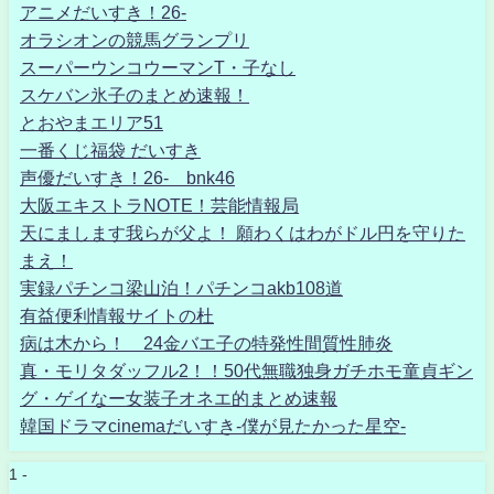
アニメだいすき！26-
オラシオンの競馬グランプリ
スーパーウンコウーマンT・子なし
スケバン氷子のまとめ速報！
とおやまエリア51
一番くじ福袋 だいすき
声優だいすき！26- bnk46
大阪エキストラNOTE！芸能情報局
天にまします我らが父よ！ 願わくはわがドル円を守りた
まえ！
実録パチンコ梁山泊！パチンコakb108道
有益便利情報サイトの杜
病は木から！ 24金バエ子の特発性間質性肺炎
真・モリタダッフル2！！50代無職独身ガチホモ童貞ギン
グ・ゲイなー女装子オネエ的まとめ速報
韓国ドラマcinemaだいすき-僕が見たかった星空-
1 -