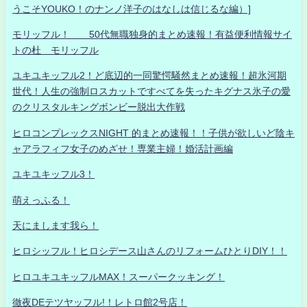
うこそYOUKO！のナンノ洋子のはなしは信じるな編）]
モリッフル！ 50代無職独身的まとめ速報！有益便利情報サイ
トの杜 モリッフル
ユキユキッフル2！ど底辺的一同驚愕騒然まとめ速報！超氷河期
世代！人生の強制ロスカットですべてを失ったキグナス氷子の愛
のクリスタルキングボンビー脱出大作戦
ヒロコンプレックスNIGHT 的まとめ速報！！子供が欲しいど陰キ
ャアラフィフ女子のめざせ！専業主婦！婚活計画編
ユキユキッフル3！
萌えっふる！
天にまします我ら！
ヒロシッフル！ヒロシデース山さんのリフォームひとりDIY！！
ヒロユキユキッフルMAX！スーパークッキング！
徹夜DEテツヤッフル!！レトロ館2号店！