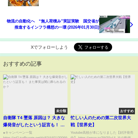
物流の自動化へ “無人荷積み”実証実験 国交省が
推進するインフラ構想の一環 (2026年01月30日)
Xでフォローしよう
おすすめの記事
未分類
おすすめ
自衛隊 T4 墜落 原因は？ 大きな
忙しい人のための第二次世界大
爆発音がしたという証言も！ ま
戦【世界史】
た事実は闇に葬られるのか？
●キャンペーン一覧
Youtube高校が本になりました【好評発売
https://ad2.trafficgate.net/t/r/63/4401/300666_375568
中】 https://amzn.to/3W3SyUL 次の動画