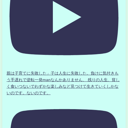
親は子育てに失敗した」子は人生に失敗した。負けに気付きも
う手遅れで逆転一発manなんかありません、 残りの人生、貧し
く食いつないでわずかな楽しみなど見つけて生きていくしかな
いのです。ないのです。