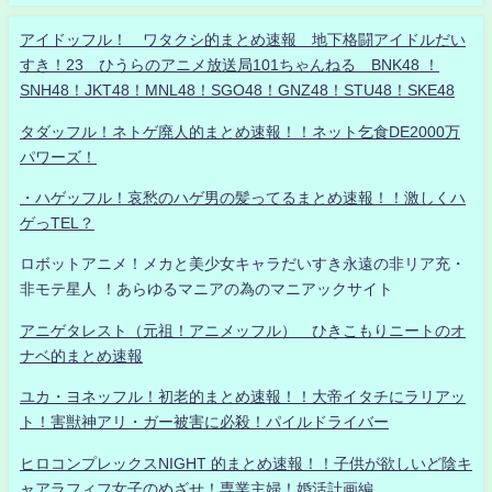
アイドッフル！ ワタクシ的まとめ速報 地下格闘アイドルだい
すき！23 ひうらのアニメ放送局101ちゃんねる BNK48 ！
SNH48！JKT48！MNL48！SGO48！GNZ48！STU48！SKE48
タダッフル！ネトゲ廃人的まとめ速報！！ネット乞食DE2000万
パワーズ！
・ハゲッフル！哀愁のハゲ男の髪ってるまとめ速報！！激しくハ
ゲっTEL？
ロボットアニメ！メカと美少女キャラだいすき永遠の非リア充・
非モテ星人 ！あらゆるマニアの為のマニアックサイト
アニゲタレスト（元祖！アニメッフル） ひきこもりニートのオ
ナベ的まとめ速報
ユカ・ヨネッフル！初老的まとめ速報！！大帝イタチにラリアッ
ト！害獣神アリ・ガー被害に必殺！パイルドライバー
ヒロコンプレックスNIGHT 的まとめ速報！！子供が欲しいど陰キ
ャアラフィフ女子のめざせ！専業主婦！婚活計画編