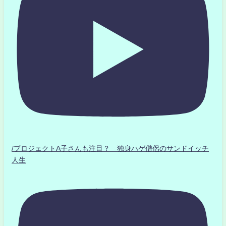
/プロジェクトA子さんも注目？ 独身ハゲ僧侶のサンドイッチ
人生