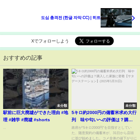
도심 총격전 (한글 자막 CC) | 히트
Xでフォローしよう
おすすめの記事
未分類
未分類
駅前に巨大廃墟ができた理由 #地
5キロ約2000円の備蓄米求め大行
理 #雑学 #廃墟 #shorts
列 味や匂いへの評価は？購入
した家族に密着【サタデーステ
...
政府が“5キロ2000円”を目指すとしてい
た、随意契約の備蓄米が、31日から店頭
ーション】(2025年5月31日)
に並び始めました。コメ全体の値下がりに