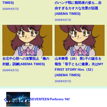
TIMES)
のハンデ戦に観戦者の姿も…自
由すぎるカオスな光景が話題
2026年8月7日
(ABEMA TIMES)
2026年8月7日
台北中心部への攻撃阻止「橋の
山本舞香（28） 第1子の誕生を
封鎖」訓練(ABEMA TIMES)
報告「母子ともに健康」夫はMY
FIRST STORY Hiro（32）
2026年8月7日
(ABEMA TIMES)
2026年8月7日
SEVENTEEN Performs ‘Hit’