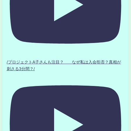
/プロジェクトA子さんも注目？ なぜ私は入会拒否？真相が
刺さる3分間？/