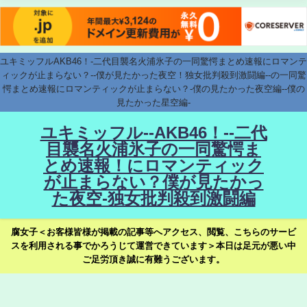
ユキミッフルAKB46！-二代目襲名火浦氷子の一同驚愕まとめ速報にロマンテ
ィックが止まらない？--僕が見たかった夜空！独女批判殺到激闘編--の一同驚
愕まとめ速報にロマンティックが止まらない？-僕の見たかった夜空編--僕の
見たかった星空編-
ユキミッフル--AKB46！--二代
目襲名火浦氷子の一同驚愕ま
とめ速報！にロマンティック
が止まらない？僕が見たかっ
た夜空-独女批判殺到激闘編
腐女子＜お客様皆様が掲載の記事等へアクセス、閲覧、こちらのサービ
スを利用される事でかろうじて運営できています＞本日は足元が悪い中
ご足労頂き誠に有難うございます。