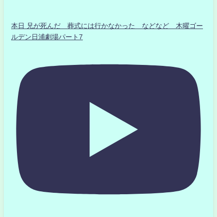
本日 兄が死んだ 葬式には行かなかった などなど 木曜ゴー
ルデン日浦劇場パート7