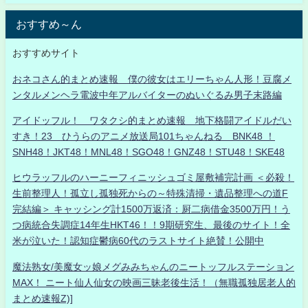
おすすめ～ん
おすすめサイト
おネコさん的まとめ速報 僕の彼女はエリーちゃん人形！豆腐メ
ンタルメンヘラ電波中年アルバイターのぬいぐるみ男子末路編
アイドッフル！ ワタクシ的まとめ速報 地下格闘アイドルだい
すき！23 ひうらのアニメ放送局101ちゃんねる BNK48 ！
SNH48！JKT48！MNL48！SGO48！GNZ48！STU48！SKE48
ヒウラッフルのハーニーフィニッシュゴミ屋敷補完計画 ＜必殺！
生前整理人！孤立し孤独死からの～特殊清掃・遺品整理への道F
完結編＞ キャッシング計1500万返済：厨二病借金3500万円！う
つ病統合失調症14年生HKT46！！9期研究生、最後のサイト！全
米が泣いた！認知症鬱病60代のラストサイト絶賛！公開中
魔法熟女/美魔女ッ娘メグみみちゃんのニートッフルステーション
MAX！ ニート仙人仙女の映画三昧老後生活！（無職孤独居老人的
まとめ速報Z)]