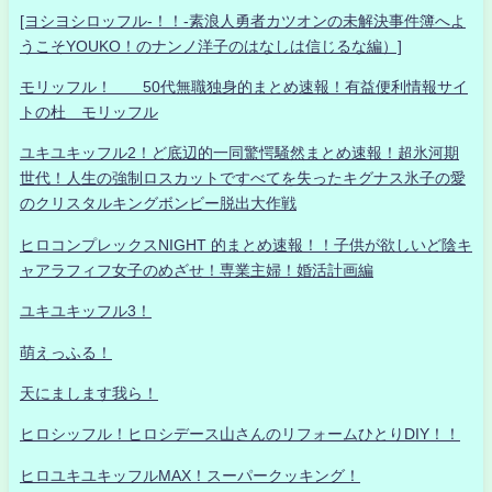
[ヨシヨシロッフル-！！-素浪人勇者カツオンの未解決事件簿へよ
うこそYOUKO！のナンノ洋子のはなしは信じるな編）]
モリッフル！ 50代無職独身的まとめ速報！有益便利情報サイ
トの杜 モリッフル
ユキユキッフル2！ど底辺的一同驚愕騒然まとめ速報！超氷河期
世代！人生の強制ロスカットですべてを失ったキグナス氷子の愛
のクリスタルキングボンビー脱出大作戦
ヒロコンプレックスNIGHT 的まとめ速報！！子供が欲しいど陰キ
ャアラフィフ女子のめざせ！専業主婦！婚活計画編
ユキユキッフル3！
萌えっふる！
天にまします我ら！
ヒロシッフル！ヒロシデース山さんのリフォームひとりDIY！！
ヒロユキユキッフルMAX！スーパークッキング！