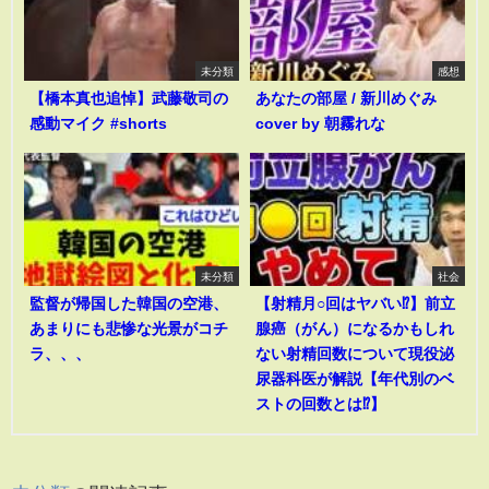
未分類
感想
【橋本真也追悼】武藤敬司の
あなたの部屋 / 新川めぐみ
感動マイク #shorts
cover by 朝霧れな
未分類
社会
監督が帰国した韓国の空港、
【射精月○回はヤバい⁉︎】前立
あまりにも悲惨な光景がコチ
腺癌（がん）になるかもしれ
ラ、、、
ない射精回数について現役泌
尿器科医が解説【年代別のベ
ストの回数とは⁉︎】