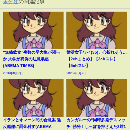
未分類
の関連記事
“無銭飲食”複数の早大生が関与
婚活女子ワイ(35)、心折れそう…
か 大学が異例の注意喚起
【2chまとめ】【2chスレ】
(ABEMA TIMES)
【5chスレ】
2026年8月7日
2026年8月7日
イランとオマーン間の合意案 違
カンガルーの“同時多発デスマッ
反船舶に罰金科す(ABEMA
チ”勃発！しっぽを押さえた2対1