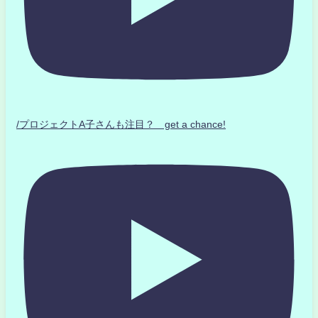
/プロジェクトA子さんも注目？ get a chance!