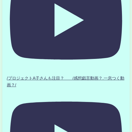
/プロジェクトA子さんも注目？ /感想戯言動画？.一息つく動
画？/