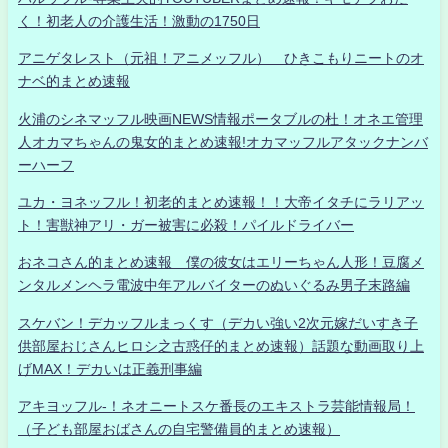
く！初老人の介護生活！激動の1750日
アニゲタレスト（元祖！アニメッフル） ひきこもりニートのオ
ナベ的まとめ速報
火浦のシネマッフル映画NEWS情報ポータブルの杜！オネエ管理
人オカマちゃんの鬼女的まとめ速報!オカマッフルアタックナンバ
ーハーフ
ユカ・ヨネッフル！初老的まとめ速報！！大帝イタチにラリアッ
ト！害獣神アリ・ガー被害に必殺！パイルドライバー
おネコさん的まとめ速報 僕の彼女はエリーちゃん人形！豆腐メ
ンタルメンヘラ電波中年アルバイターのぬいぐるみ男子末路編
スケバン！デカッフルまっくす（デカい強い2次元嫁だいすき子
供部屋おじさんヒロシ之古惑仔的まとめ速報）話題な動画取り上
げMAX！デカいは正義刑事編
アキヨッフル-！ネオニートスケ番長のエキストラ芸能情報局！
（子ども部屋おばさんの自宅警備員的まとめ速報）