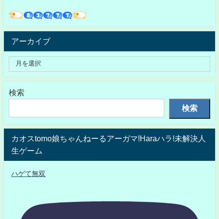
アーカイブ
検索
検索
カオスtomo娘ちゃんねーるアーガマ!Haraハラ!未解決人
生ゲーム
ハゲて無双