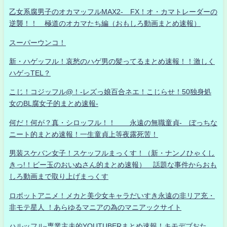
乙女系腐男子のオカマッフルMAX2- FX！オ・カマトレーダーの
逆襲！！ 極道のオカマたち編（おもしろ動画まとめ速報）
スーパーウンコ！
新・ハゲッフル！哀愁のハゲ男の髪ってるまとめ速報！！激しく
ハゲっTEL？
こじ！コジッフル@！-レズっ娘百合ネエ！こじらせ！50独身処
女のBL腐女子的まとめ速報-
何だ！何が？真・シロッフル！！ 永遠の無職童貞- ぼっちな
ニート的まとめ速報！一生童貞上等夜露死苦！
男装スケバン女子！スケッフルまっくす！（新・ナンノひゃくし
きっ!！ビー玉のおいぬさん的まとめ速報） 話題な事件からおも
しろ動画まで取り上げまっくす
ロボットアニメ！メカと美少女キャラだいすき永遠の非リア充・
非モテ星人 ！あらゆるマニアの為のマニアックサイト
ハルッフル-専業主夫的YOUTUBERまとめ速報！キモデブおた