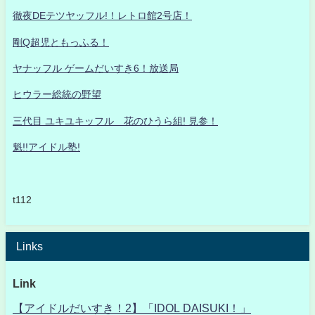
徹夜DEテツヤッフル!！レトロ館2号店！
剛Q超児ともっふる！
ヤナッフル ゲームだいすき6！放送局
ヒウラー総統の野望
三代目 ユキユキッフル 花のひうら組! 見参！
魁!!アイドル塾!
t112
Links
Link
【アイドルだいすき！2】「IDOL DAISUKI！」