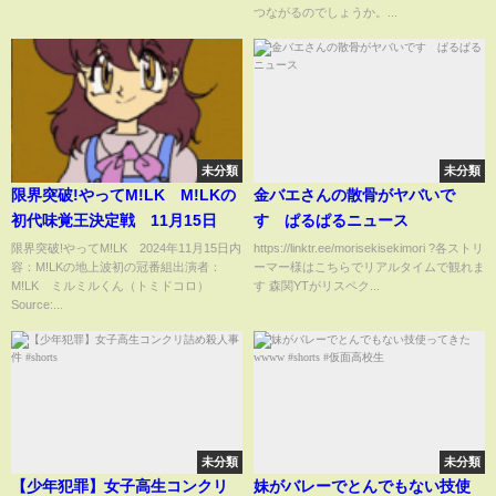
つながるのでしょうか。...
未分類
未分類
限界突破!やってM!LK M!LKの
金バエさんの散骨がヤバいで
初代味覚王決定戦 11月15日
す ぱるぱるニュース
限界突破!やってM!LK 2024年11月15日内
https://linktr.ee/morisekisekimori ?各ストリ
容：M!LKの地上波初の冠番組出演者：
ーマー様はこちらでリアルタイムで観れま
M!LK ミルミルくん（トミドコロ）
す 森関YTがリスペク...
Source:...
未分類
未分類
【少年犯罪】女子高生コンクリ
妹がバレーでとんでもない技使