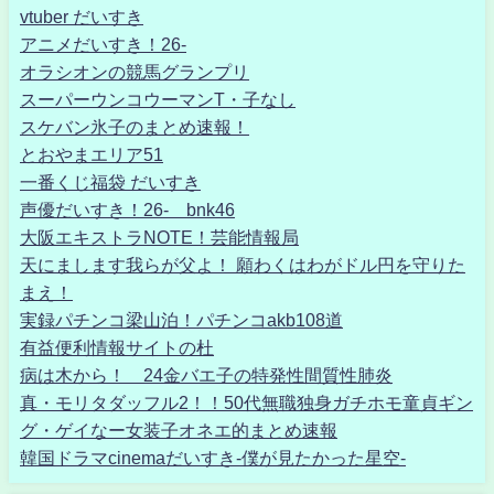
vtuber だいすき
アニメだいすき！26-
オラシオンの競馬グランプリ
スーパーウンコウーマンT・子なし
スケバン氷子のまとめ速報！
とおやまエリア51
一番くじ福袋 だいすき
声優だいすき！26- bnk46
大阪エキストラNOTE！芸能情報局
天にまします我らが父よ！ 願わくはわがドル円を守りた
まえ！
実録パチンコ梁山泊！パチンコakb108道
有益便利情報サイトの杜
病は木から！ 24金バエ子の特発性間質性肺炎
真・モリタダッフル2！！50代無職独身ガチホモ童貞ギン
グ・ゲイなー女装子オネエ的まとめ速報
韓国ドラマcinemaだいすき-僕が見たかった星空-