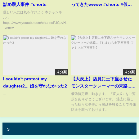
詰め殺人事件 #shorts
ってきたwwww #shorts #仮面
高校生
優しい人には気を付けよう 本チャンネ
...
ル：
https://www.youtube.com/channel/UCpvH...
Twitter: ...
未分類
未分類
I couldn't protect my
【大炎上】店員に土下座させた
daughter2... 娘を守れなかった2
モンスタークレーマーの末路...
【しまむら土下座事件 ファミマ
...
最強特定班、動きます。 「変人X」をご覧
頂きありがとうございます。 過去に起こ
土下座事件】
った様々な事件から教訓を得ることで再発
防止を願っております。 ...
s