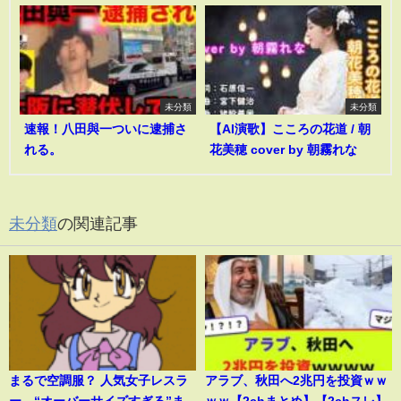
未分類
未分類
速報！八田與一ついに逮捕さ
【AI演歌】こころの花道 / 朝
れる。
花美穂 cover by 朝霧れな
未分類
の関連記事
まるで空調服？ 人気女子レスラ
アラブ、秋田へ2兆円を投資ｗｗ
ー、“オーバーサイズすぎる”ま
ｗｗ【2chまとめ】【2chスレ】