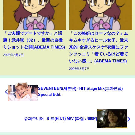
「ご夫婦でデートですか」と話
「この格好はセーフなの？」ム
題！武井咲（32）、最新の自撮
キムキすぎるヒール女子、近未
りショット公開(ABEMA TIMES)
来的“全身スケスケ”衣装にファ
ンツッコミ「着ているけど着て
2026年8月7日
いない感…」(ABEMA TIMES)
2026年8月7日
SEVENTEEN(세븐틴) - HIT Stage Mix(교차편집)
Special Edit.
슈퍼주니어 - 히트(H.I.T) M/V (화질 : 480P)