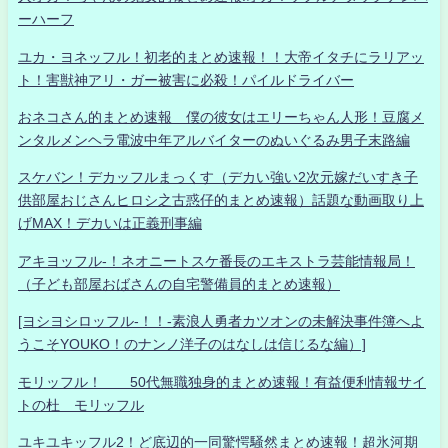
ーハーフ
ユカ・ヨネッフル！初老的まとめ速報！！大帝イタチにラリアッ
ト！害獣神アリ・ガー被害に必殺！パイルドライバー
おネコさん的まとめ速報 僕の彼女はエリーちゃん人形！豆腐メ
ンタルメンヘラ電波中年アルバイターのぬいぐるみ男子末路編
スケバン！デカッフルまっくす（デカい強い2次元嫁だいすき子
供部屋おじさんヒロシ之古惑仔的まとめ速報）話題な動画取り上
げMAX！デカいは正義刑事編
アキヨッフル-！ネオニートスケ番長のエキストラ芸能情報局！
（子ども部屋おばさんの自宅警備員的まとめ速報）
[ヨシヨシロッフル-！！-素浪人勇者カツオンの未解決事件簿へよ
うこそYOUKO！のナンノ洋子のはなしは信じるな編）]
モリッフル！ 50代無職独身的まとめ速報！有益便利情報サイ
トの杜 モリッフル
ユキユキッフル2！ど底辺的一同驚愕騒然まとめ速報！超氷河期