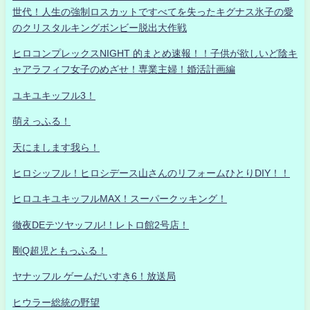
世代！人生の強制ロスカットですべてを失ったキグナス氷子の愛
のクリスタルキングボンビー脱出大作戦
ヒロコンプレックスNIGHT 的まとめ速報！！子供が欲しいど陰キ
ャアラフィフ女子のめざせ！専業主婦！婚活計画編
ユキユキッフル3！
萌えっふる！
天にまします我ら！
ヒロシッフル！ヒロシデース山さんのリフォームひとりDIY！！
ヒロユキユキッフルMAX！スーパークッキング！
徹夜DEテツヤッフル!！レトロ館2号店！
剛Q超児ともっふる！
ヤナッフル ゲームだいすき6！放送局
ヒウラー総統の野望