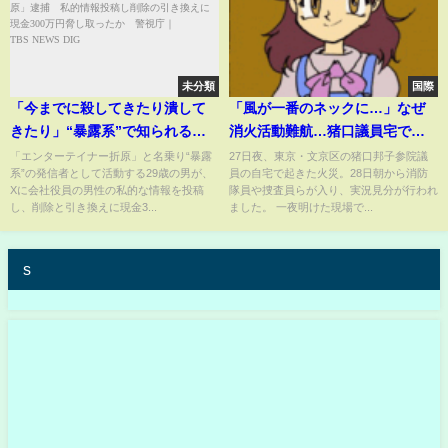
未分類
国際
「今までに殺してきたり潰して
「風が一番のネックに…」なぜ
きたり」“暴露系”で知られる
消火活動難航…猪口議員宅で火
「エンターテイナー折原」逮
災 2人死亡【報道ステーショ
「エンターテイナー折原」と名乗り“暴露
27日夜、東京・文京区の猪口邦子参院議
系”の発信者として活動する29歳の男が、
員の自宅で起きた火災。28日朝から消防
捕 私的情報投稿し削除の引き
ン】(2024年11月28日)
Xに会社役員の男性の私的な情報を投稿
隊員や捜査員らが入り、実況見分が行われ
換えに現金300万円脅し取った
し、削除と引き換えに現金3...
ました。 一夜明けた現場で...
か 警視庁｜TBS NEWS DIG
s