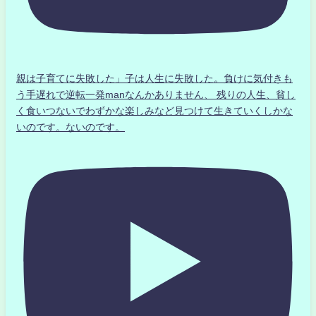
親は子育てに失敗した」子は人生に失敗した。負けに気付きも
う手遅れで逆転一発manなんかありません、 残りの人生、貧し
く食いつないでわずかな楽しみなど見つけて生きていくしかな
いのです。ないのです。