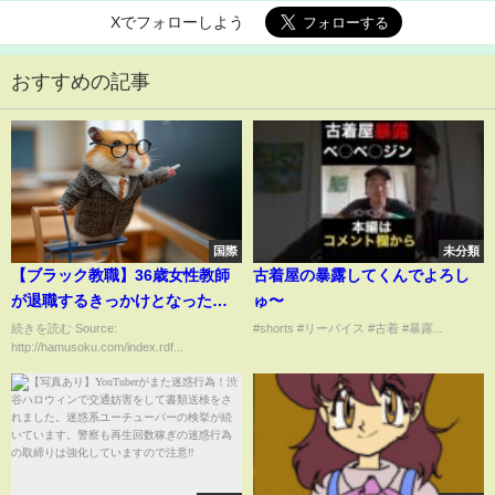
Xでフォローしよう
おすすめの記事
国際
未分類
【ブラック教職】36歳女性教師
古着屋の暴露してくんでよろし
が退職するきっかけとなった事
ゅ〜
件
続きを読む Source:
#shorts #リーバイス #古着 #暴露...
http://hamusoku.com/index.rdf...