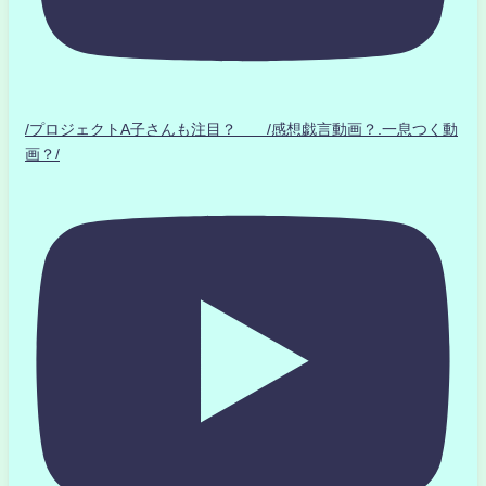
/プロジェクトA子さんも注目？ /感想戯言動画？.一息つく動
画？/