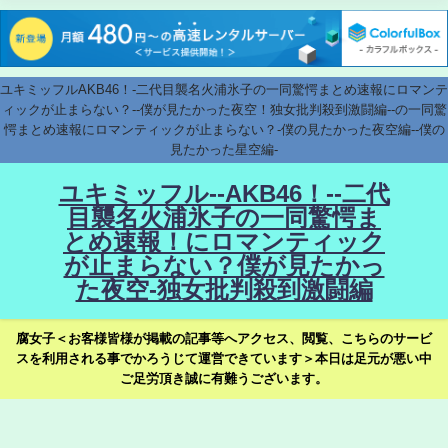
ユキミッフルAKB46！-二代目襲名火浦氷子の一同驚愕まとめ速報にロマンテ
ィックが止まらない？--僕が見たかった夜空！独女批判殺到激闘編--の一同驚
愕まとめ速報にロマンティックが止まらない？-僕の見たかった夜空編--僕の
見たかった星空編-
ユキミッフル--AKB46！--二代
目襲名火浦氷子の一同驚愕ま
とめ速報！にロマンティック
が止まらない？僕が見たかっ
た夜空-独女批判殺到激闘編
腐女子＜お客様皆様が掲載の記事等へアクセス、閲覧、こちらのサービ
スを利用される事でかろうじて運営できています＞本日は足元が悪い中
ご足労頂き誠に有難うございます。