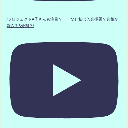
/プロジェクトA子さんも注目？ なぜ私は入会拒否？真相が
刺さる3分間？/