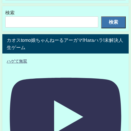
検索
検索
カオスtomo娘ちゃんねーるアーガマ!Haraハラ!未解決人
生ゲーム
ハゲて無双