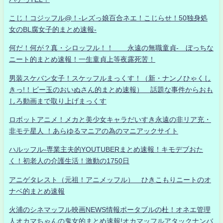
こじ！コジッフル@！-レズっ娘百合ネエ！こじらせ！50独身処
女のBL腐女子的まとめ速報-
何だ！何が？真・シロッフル！！ 永遠の無職童貞- ぼっちな
ニート的まとめ速報！一生童貞上等夜露死苦！
男装スケバン女子！スケッフルまっくす！（新・ナンノひゃくし
きっ!！ビー玉のおいぬさん的まとめ速報） 話題な事件からおも
しろ動画まで取り上げまっくす
ロボットアニメ！メカと美少女キャラだいすき永遠の非リア充・
非モテ星人 ！あらゆるマニアの為のマニアックサイト
ハルッフル-専業主夫的YOUTUBERまとめ速報！キモデブおた
く！初老人の介護生活！激動の1750日
アニゲタレスト（元祖！アニメッフル） ひきこもりニートのオ
ナベ的まとめ速報
火浦のシネマッフル映画NEWS情報ポータブルの杜！オネエ管理
人オカマちゃんの鬼女的まとめ速報!オカマッフルアタックナンバ