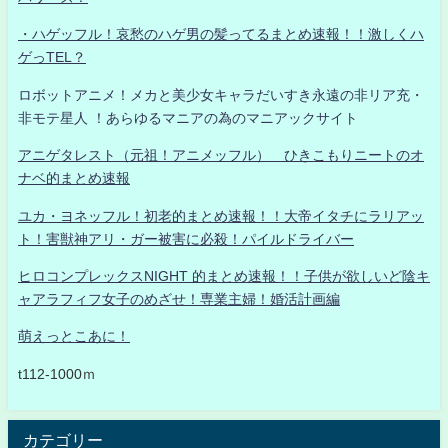
・ハゲッフル！哀愁のハゲ男の髪ってるまとめ速報！！激しくハ
ゲっTEL？
ロボットアニメ！メカと美少女キャラだいすき永遠の非リア充・
非モテ星人 ！あらゆるマニアの為のマニアックサイト
アニゲタレスト（元祖！アニメッフル） ひきこもりニートのオ
ナベ的まとめ速報
ユカ・ヨネッフル！初老的まとめ速報！！大帝イタチにラリアッ
ト！害獣神アリ・ガー被害に必殺！パイルドライバー
ヒロコンプレックスNIGHT 的まとめ速報！！子供が欲しいど陰キ
ャアラフィフ女子のめざせ！専業主婦！婚活計画編
萌えっとこあに！
t112-1000ｍ
カテゴリー