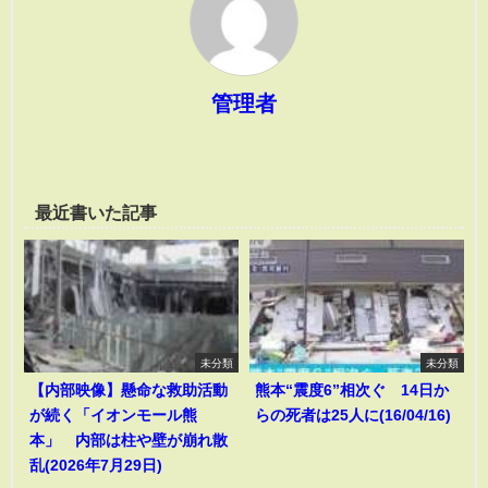
管理者
最近書いた記事
未分類
未分類
【内部映像】懸命な救助活動
熊本“震度6”相次ぐ 14日か
が続く「イオンモール熊
らの死者は25人に(16/04/16)
本」 内部は柱や壁が崩れ散
乱(2026年7月29日)