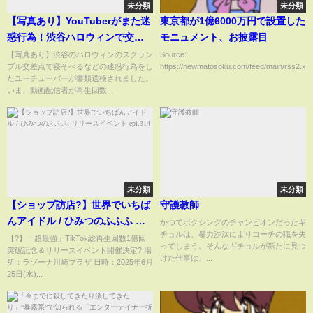
未分類
未分類
【写真あり】YouTuberがまた迷
東京都が1億6000万円で設置した
惑行為！渋谷ハロウィンで交通
モニュメント、お披露目
妨害をして書類送検をされまし
【写真あり】渋谷のハロウィンのスクラン
Source:
ブル交差点で寝そべるなどの迷惑行為をし
https://newmatosoku.com/feed/main/rss2.xml.
た。迷惑系ユーチューバーの検
たユーチューバーが書類送検されました。
挙が続いています。警察も再生
いま、動画配信者が再生回数...
回数稼ぎの迷惑行為の取締りは
強化していますので注意‼
未分類
未分類
【ショップ訪店?】世界でいちば
守護教師
んアイドル / ひみつのふふふ リ
かつてボクシングのチャンピオンだったギ
チョルは、暴力沙汰によりコーチの職を失
リースイベント epi.314
【?】「超最強」TikTok総再生回数1億回
ってしまう。そんなギチョルが新たに見つ
突破記念＆リリースイベント開催決定? 場
けた仕事は、...
所：ラゾーナ川崎プラザ 日時：2025年6月
25日(水)...