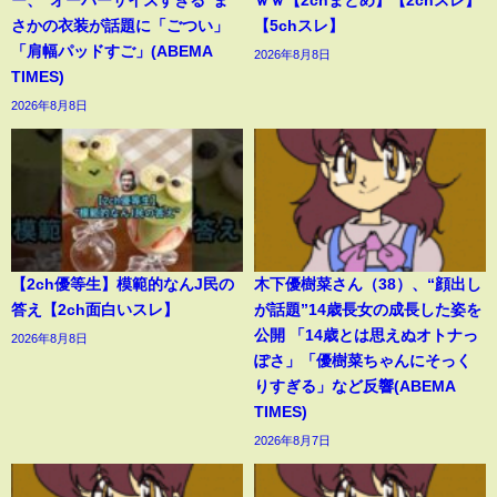
さかの衣装が話題に「ごつい」
【5chスレ】
「肩幅パッドすご」(ABEMA
2026年8月8日
TIMES)
2026年8月8日
【2ch優等生】模範的なんJ民の
木下優樹菜さん（38）、“顔出し
答え【2ch面白いスレ】
が話題”14歳長女の成長した姿を
公開 「14歳とは思えぬオトナっ
2026年8月8日
ぽさ」「優樹菜ちゃんにそっく
りすぎる」など反響(ABEMA
TIMES)
2026年8月7日