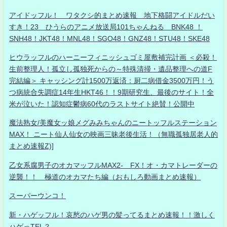
アイドッフル！ ワタクシ的まとめ速報 地下格闘アイドルだい
すき！23 ひうらのアニメ放送局101ちゃんねる BNK48 ！
SNH48！JKT48！MNL48！SGO48！GNZ48！STU48！SKE48
ヒウラッフルのハーニーフィニッシュゴミ屋敷補完計画 ＜必殺！
生前整理人！孤立し孤独死からの～特殊清掃・遺品整理への道F
完結編＞ キャッシング計1500万返済：厨二病借金3500万円！う
つ病統合失調症14年生HKT46！！9期研究生、最後のサイト！全
米が泣いた！認知症鬱病60代のラストサイト絶賛！公開中
魔法熟女/美魔女ッ娘メグみみちゃんのニートッフルステーション
MAX！ ニート仙人仙女の映画三昧老後生活！（無職孤独居老人的
まとめ速報Z)]
乙女系腐男子のオカマッフルMAX2- FX！オ・カマトレーダーの
逆襲！！ 極道のオカマたち編（おもしろ動画まとめ速報）
スーパーウンコ！
新・ハゲッフル！哀愁のハゲ男の髪ってるまとめ速報！！激しく
ハゲっTEL？