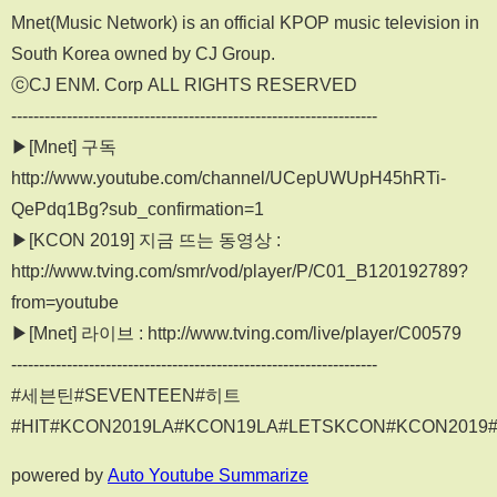
Mnet(Music Network) is an official KPOP music television in
South Korea owned by CJ Group.
ⓒCJ ENM. Corp ALL RIGHTS RESERVED
------------------------------------------------------------------
▶[Mnet] 구독
http://www.youtube.com/channel/UCepUWUpH45hRTi-
QePdq1Bg?sub_confirmation=1
▶[KCON 2019] 지금 뜨는 동영상 :
http://www.tving.com/smr/vod/player/P/C01_B120192789?
from=youtube
▶[Mnet] 라이브 : http://www.tving.com/live/player/C00579
------------------------------------------------------------------
#세븐틴#SEVENTEEN#히트
#HIT#KCON2019LA#KCON19LA#LETSKCON#KCON2019
powered by
Auto Youtube Summarize