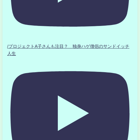
/プロジェクトA子さんも注目？ 独身ハゲ僧侶のサンドイッチ
人生