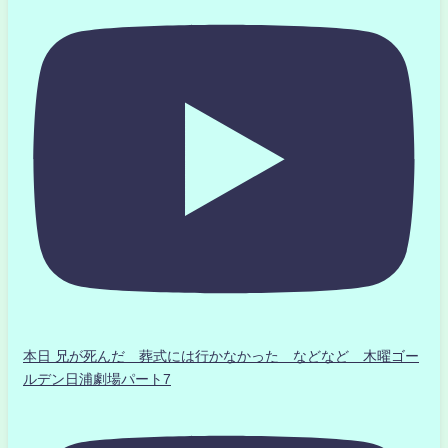
本日 兄が死んだ 葬式には行かなかった などなど 木曜ゴー
ルデン日浦劇場パート7