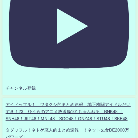
チャンネル登録
アイドッフル！ ワタクシ的まとめ速報 地下格闘アイドルだい
すき！23 ひうらのアニメ放送局101ちゃんねる BNK48 ！
SNH48！JKT48！MNL48！SGO48！GNZ48！STU48！SKE48
タダッフル！ネトゲ廃人的まとめ速報！！ネット乞食DE2000万
パワーズ！