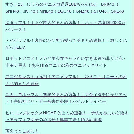
すき！23 ひうらのアニメ放送局101ちゃんねる BNK48 ！
SNH48！JKT48！MNL48！SGO48！GNZ48！STU48！SKE48
タダッフル！ネトゲ廃人的まとめ速報！！ネット乞食DE2000万
パワーズ！
・ハゲッフル！哀愁のハゲ男の髪ってるまとめ速報！！激しくハ
ゲっTEL？
ロボットアニメ！メカと美少女キャラだいすき永遠の非リア充・
非モテ星人 ！あらゆるマニアの為のマニアックサイト
アニゲタレスト（元祖！アニメッフル） ひきこもりニートのオ
ナベ的まとめ速報
ユカ・ヨネッフル！初老的まとめ速報！！大帝イタチにラリアッ
ト！害獣神アリ・ガー被害に必殺！パイルドライバー
ヒロコンプレックスNIGHT 的まとめ速報！！子供が欲しいど陰キ
ャアラフィフ女子のめざせ！専業主婦！婚活計画編
萌えっとこあに！