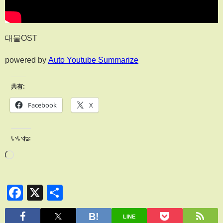
대물OST
powered by
Auto Youtube Summarize
共有:
Facebook
X
いいね:
Facebook
X
共
有
LINE