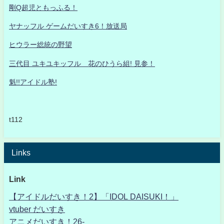
剛Q超児ともっふる！
ヤナッフル ゲームだいすき6！放送局
ヒウラー総統の野望
三代目 ユキユキッフル 花のひうら組! 見参！
魁!!アイドル塾!
t112
Links
Link
【アイドルだいすき！2】「IDOL DAISUKI！」
vtuber だいすき
アニメだいすき！26-