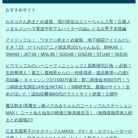
おすすめサイト
おネコさん的まとめ速報 僕の彼女はエリーちゃん人形！豆腐メ
ンタルメンヘラ電波中年アルバイターのぬいぐるみ男子末路編
アイドッフル！ ワタクシ的まとめ速報 地下格闘アイドルだい
すき！23 ひうらのアニメ放送局101ちゃんねる BNK48 ！
SNH48！JKT48！MNL48！SGO48！GNZ48！STU48！SKE48
ヒウラッフルのハーニーフィニッシュゴミ屋敷補完計画 ＜必殺！
生前整理人！孤立し孤独死からの～特殊清掃・遺品整理への道F
完結編＞ キャッシング計1500万返済：厨二病借金3500万円！う
つ病統合失調症14年生HKT46！！9期研究生、最後のサイト！全
米が泣いた！認知症鬱病60代のラストサイト絶賛！公開中
魔法熟女/美魔女ッ娘メグみみちゃんのニートッフルステーション
MAX！ ニート仙人仙女の映画三昧老後生活！（無職孤独居老人的
まとめ速報Z)]
乙女系腐男子のオカマッフルMAX2- FX！オ・カマトレーダーの