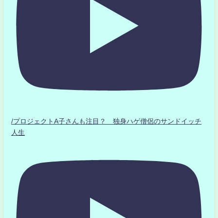
/プロジェクトA子さんも注目？ 独身ハゲ僧侶のサンドイッチ
人生