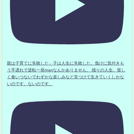
親は子育てに失敗した」子は人生に失敗した。負けに気付きも
う手遅れで逆転一発manなんかありません、 残りの人生、貧し
く食いつないでわずかな楽しみなど見つけて生きていくしかな
いのです。ないのです。