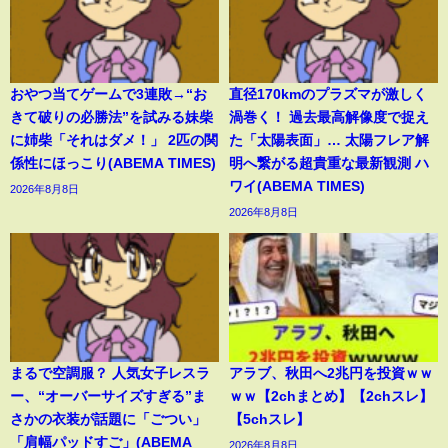
おやつ当てゲームで3連敗→“お
直径170kmのプラズマが激しく
きて破りの必勝法”を試みる妹柴
渦巻く！ 過去最高解像度で捉え
に姉柴「それはダメ！」 2匹の関
た「太陽表面」… 太陽フレア解
係性にほっこり(ABEMA TIMES)
明へ繋がる超貴重な最新観測 ハ
ワイ(ABEMA TIMES)
2026年8月8日
2026年8月8日
まるで空調服？ 人気女子レスラ
アラブ、秋田へ2兆円を投資ｗｗ
ー、“オーバーサイズすぎる”ま
ｗｗ【2chまとめ】【2chスレ】
さかの衣装が話題に「ごつい」
【5chスレ】
「肩幅パッドすご」(ABEMA
2026年8月8日