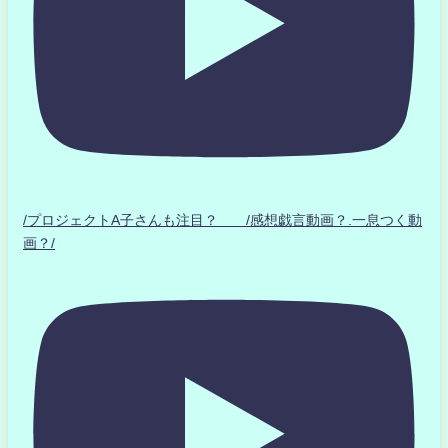
/プロジェクトA子さんも注目？ /感想戯言動画？.一息つく動
画？/