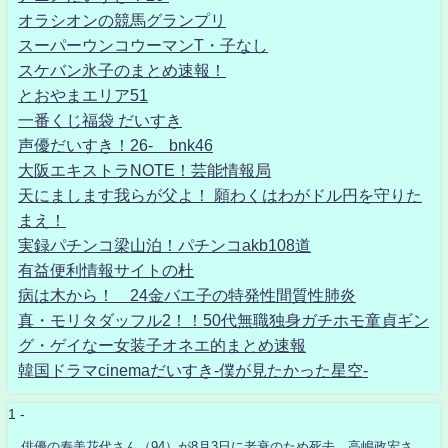
オラシオンの競馬グランプリ
スーパーウンコウーマンT・子なし
スケバン氷子のまとめ速報！
とおやまエリア51
一番くじ福袋 だいすき
声優だいすき！26- bnk46
大阪エキストラNOTE！芸能情報局
天にまします我らが父よ！ 願わくはわがドル円を守りた
まえ！
実録パチンコ梁山泊！パチンコakb108道
有益便利情報サイトの杜
病は木から！ 24金バエ子の特発性間質性肺炎
真・モリタダッフル2！！50代無職独身ガチホモ童貞ギン
グ・ゲイなー女装子オネエ的まとめ速報
韓国ドラマcinemaだいすき-僕が見たかった星空-
1 -
俳優の寿美花代さん（94）が8月3日に老衰のため死去 高嶋政宏さ