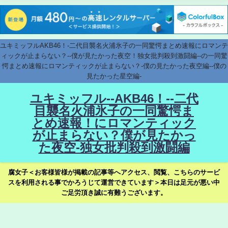
ユキミッフルAKB46！-二代目襲名火浦氷子の一同驚愕まとめ速報にロマンテ
ィックが止まらない？--僕が見たかった夜空！独女批判殺到激闘編--の一同驚
愕まとめ速報にロマンティックが止まらない？-僕の見たかった夜空編--僕の
見たかった星空編-
ユキミッフル--AKB46！--二代
目襲名火浦氷子の一同驚愕ま
とめ速報！にロマンティック
が止まらない？僕が見たかっ
た夜空-独女批判殺到激闘編
腐女子＜お客様皆様が掲載の記事等へアクセス、閲覧、こちらのサービ
スを利用される事でかろうじて運営できています＞本日は足元が悪い中
ご足労頂き誠に有難うございます。