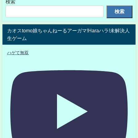
検索
検索
カオスtomo娘ちゃんねーるアーガマ!Haraハラ!未解決人
生ゲーム
ハゲて無双