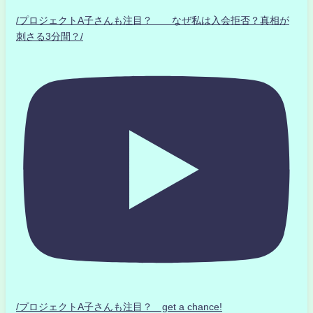
/プロジェクトA子さんも注目？ なぜ私は入会拒否？真相が
刺さる3分間？/
/プロジェクトA子さんも注目？ get a chance!