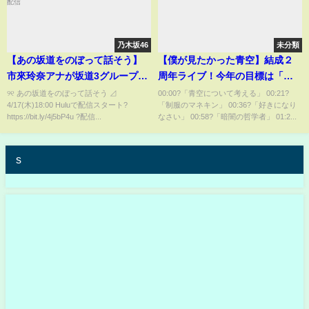
乃木坂46
未分類
【あの坂道をのぼって話そう】
【僕が見たかった青空】結成２
市來玲奈アナが坂道3グループの
周年ライブ！今年の目標は「ア
リーダーと癒し&本音トーク満載
リーナを目指します?」
୨୧ あの坂道をのぼって話そう ⊿
00:00?「青空について考える」 00:21?
4/17(木)18:00 Huluで配信スタート?
「制服のマネキン」 00:36?「好きになり
の女子旅へ? 4/17(木)よりHuluで
https://bit.ly/4j5bP4u ?️配信...
なさい」 00:58?「暗闇の哲学者」 01:2...
独占配信
s