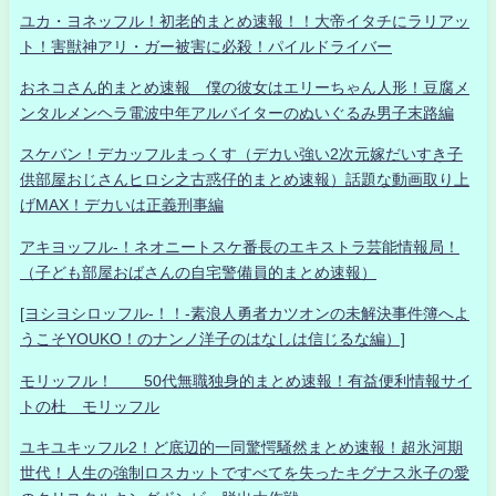
ユカ・ヨネッフル！初老的まとめ速報！！大帝イタチにラリアッ
ト！害獣神アリ・ガー被害に必殺！パイルドライバー
おネコさん的まとめ速報 僕の彼女はエリーちゃん人形！豆腐メ
ンタルメンヘラ電波中年アルバイターのぬいぐるみ男子末路編
スケバン！デカッフルまっくす（デカい強い2次元嫁だいすき子
供部屋おじさんヒロシ之古惑仔的まとめ速報）話題な動画取り上
げMAX！デカいは正義刑事編
アキヨッフル-！ネオニートスケ番長のエキストラ芸能情報局！
（子ども部屋おばさんの自宅警備員的まとめ速報）
[ヨシヨシロッフル-！！-素浪人勇者カツオンの未解決事件簿へよ
うこそYOUKO！のナンノ洋子のはなしは信じるな編）]
モリッフル！ 50代無職独身的まとめ速報！有益便利情報サイ
トの杜 モリッフル
ユキユキッフル2！ど底辺的一同驚愕騒然まとめ速報！超氷河期
世代！人生の強制ロスカットですべてを失ったキグナス氷子の愛