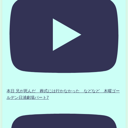
本日 兄が死んだ 葬式には行かなかった などなど 木曜ゴー
ルデン日浦劇場パート7