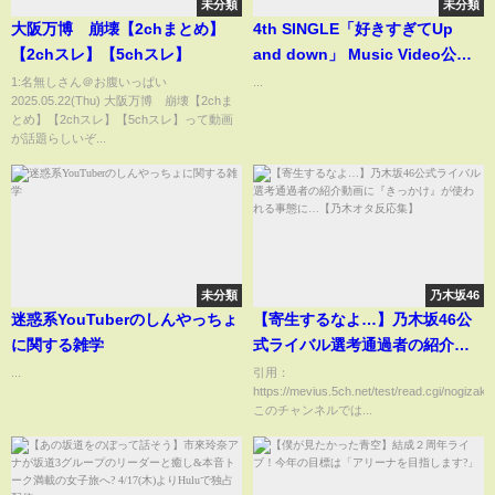
未分類
未分類
大阪万博 崩壊【2chまとめ】
4th SINGLE「好きすぎてUp
【2chスレ】【5chスレ】
and down」 Music Video公開
☺️??☝??#僕が見たかった青空 #
1:名無しさん＠お腹いっぱい
...
2025.05.22(Thu) 大阪万博 崩壊【2chま
僕青 #乃木坂46公式ライバル #好
とめ】【2chスレ】【5chスレ】って動画
きすぎてUpanddown
が話題らしいぞ...
未分類
乃木坂46
迷惑系YouTuberのしんやっちょ
【寄生するなよ…】乃木坂46公
に関する雑学
式ライバル選考通過者の紹介動
画に『きっかけ』が使われる事
...
引用：
https://mevius.5ch.net/test/read.cgi/nogizak
態に…【乃木オタ反応集】
このチャンネルでは...