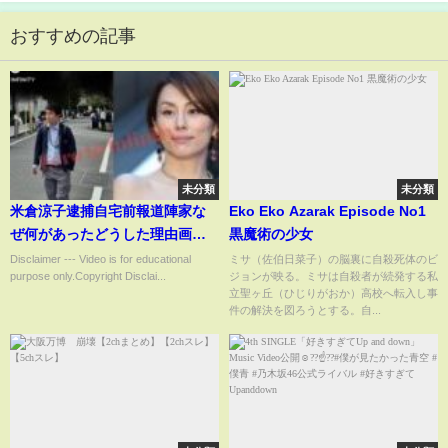
おすすめの記事
未分類
未分類
米倉涼子逮捕自宅前報道陣家な
Eko Eko Azarak Episode No1
ぜ何があったどうした理由画像
黒魔術の少女
話題IH伊藤英明ゴンサロ・クエ
Disclaimer --- Video is for educational
ミサ（佐伯日菜子）の脳裏に自殺死体のビ
purpose only.Copyright Disclai...
ジョンが映る。ミサは自殺者が続発する私
ッショ交際恋人元カレ彼氏名前
立聖ヶ丘（ひじりがおか）高校へ転入し事
誰週刊誌ニュース清水尋也薬病
件の解決を図ろうとする。自...
気原因体調脳脊髄液減少症引退