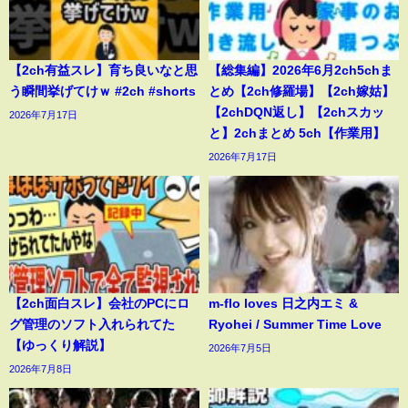
【2ch有益スレ】育ち良いなと思
【総集編】2026年6月2ch5chま
う瞬間挙げてけｗ #2ch #shorts
とめ【2ch修羅場】【2ch嫁姑】
【2chDQN返し】【2chスカッ
2026年7月17日
と】2chまとめ 5ch【作業用】
2026年7月17日
【2ch面白スレ】会社のPCにロ
m-flo loves 日之内エミ &
グ管理のソフト入れられてた
Ryohei / Summer Time Love
【ゆっくり解説】
2026年7月5日
2026年7月8日