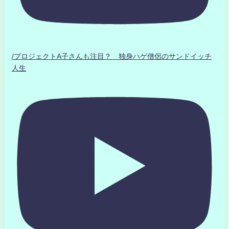
/プロジェクトA子さんも注目？ 独身ハゲ僧侶のサンドイッチ
人生