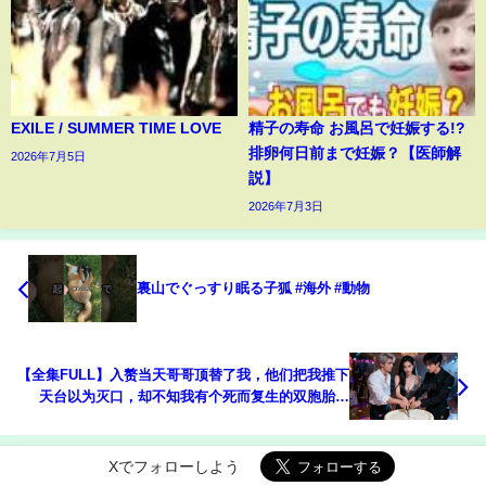
EXILE / SUMMER TIME LOVE
精子の寿命 お風呂で妊娠する!?
排卵何日前まで妊娠？【医師解
2026年7月5日
説】
2026年7月3日
裏山でぐっすり眠る子狐 #海外 #動物
【全集FULL】入赘当天哥哥顶替了我，他们把我推下
天台以为灭口，却不知我有个死而复生的双胞胎哥
哥！君知意挽着“我”出席晚宴时，真凶在警车里崩溃
Xでフォローしよう