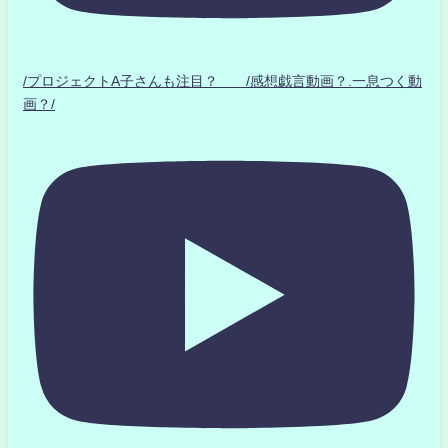
/プロジェクトA子さんも注目？ /感想戯言動画？.一息つく動
画？/