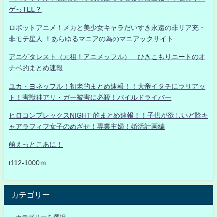
ゲっTEL？
ロボットアニメ！メカと美少女キャラだいすき永遠の非リア充・
非モテ星人 ！あらゆるマニアの為のマニアックサイト
アニゲタレスト（元祖！アニメッフル） ひきこもりニートのオ
ナベ的まとめ速報
ユカ・ヨネッフル！初老的まとめ速報！！大帝イタチにラリアッ
ト！害獣神アリ・ガー被害に必殺！パイルドライバー
ヒロコンプレックスNIGHT 的まとめ速報！！子供が欲しいど陰キ
ャアラフィフ女子のめざせ！専業主婦！婚活計画編
萌えっとこあに！
t112-1000ｍ
カテゴリー