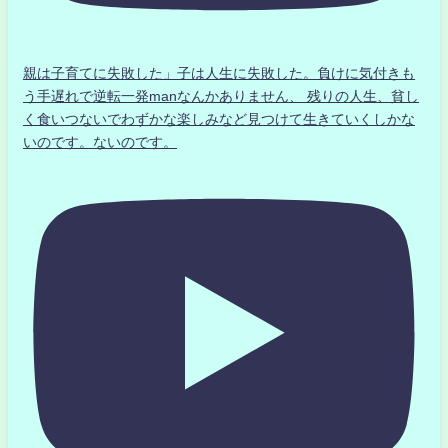
親は子育てに失敗した」子は人生に失敗した。負けに気付きも
う手遅れで逆転一発manなんかありません、 残りの人生、貧し
く食いつないでわずかな楽しみなど見つけて生きていくしかな
いのです。ないのです。