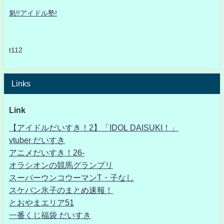
魁!!アイドル塾!
t112
Links
Link
【アイドルだいすき！2】「IDOL DAISUKI！」
vtuber だいすき
アニメだいすき！26-
オラシオンの競馬グランプリ
スーパーウンコウーマンT・子なし
スケバン氷子のまとめ速報！
とおやまエリア51
一番くじ福袋 だいすき