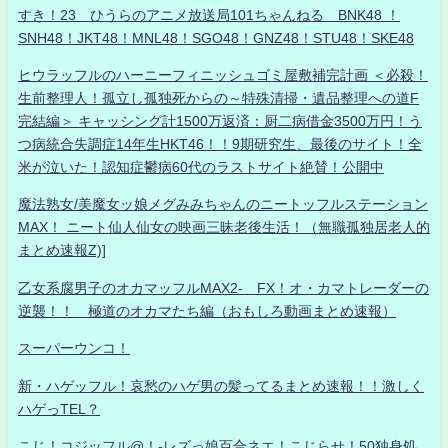
すき！23 ひうらのアニメ放送局101ちゃんねる BNK48 ！
SNH48！JKT48！MNL48！SGO48！GNZ48！STU48！SKE48
ヒウラッフルのハーニーフィニッシュゴミ屋敷補完計画 ＜必殺！
生前整理人！孤立し孤独死からの～特殊清掃・遺品整理への道F
完結編＞ キャッシング計1500万返済：厨二病借金3500万円！う
つ病統合失調症14年生HKT46！！9期研究生、最後のサイト！全
米が泣いた！認知症鬱病60代のラストサイト絶賛！公開中
魔法熟女/美魔女ッ娘メグみみちゃんのニートッフルステーション
MAX！ ニート仙人仙女の映画三昧老後生活！（無職孤独居老人的
まとめ速報Z)]
乙女系腐男子のオカマッフルMAX2- FX！オ・カマトレーダーの
逆襲！！ 極道のオカマたち編（おもしろ動画まとめ速報）
スーパーウンコ！
新・ハゲッフル！哀愁のハゲ男の髪ってるまとめ速報！！激しく
ハゲっTEL？
こじ！コジッフル@！-レズっ娘百合ネエ！こじらせ！50独身処