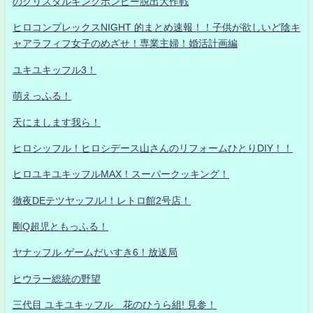
のクリスタルキングボンビー脱出大作戦
ヒロコンプレックスNIGHT 的まとめ速報！！子供が欲しいど陰キ
ャアラフィフ女子のめざせ！専業主婦！婚活計画編
ユキユキッフル3！
萌えっふる！
天にまします我ら！
ヒロシッフル！ヒロシデース山さんのリフォームひとりDIY！！
ヒロユキユキッフルMAX！スーパークッキング！
徹夜DEテツヤッフル!！レトロ館2号店！
剛Q超児ともっふる！
ヤナッフル ゲームだいすき6！放送局
ヒウラー総統の野望
三代目 ユキユキッフル 花のひうら組! 見参！