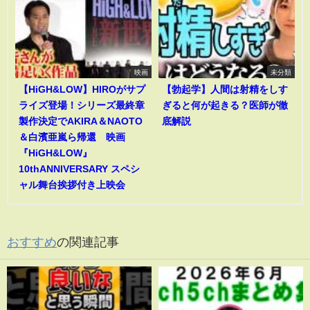
映画
未分類
【HiGH&LOW】HIROがサプ
【勃起学】人間は射精をしす
ライズ登場！シリーズ最終章
ぎると何が起きる？医師が徹
製作決定でAKIRA＆NAOTO
底解説
＆白濱亜嵐ら帰還 映画
『HiGH&LOW』
10thANNIVERSARY スペシ
ャル舞台挨拶付き上映会
おすすめ
の関連記事