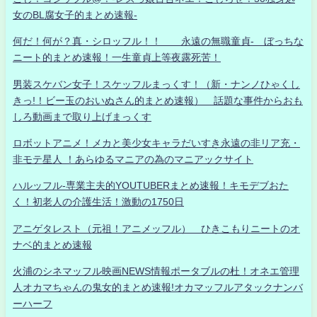
女のBL腐女子的まとめ速報-
何だ！何が？真・シロッフル！！ 永遠の無職童貞- ぼっちな
ニート的まとめ速報！一生童貞上等夜露死苦！
男装スケバン女子！スケッフルまっくす！（新・ナンノひゃくし
きっ!！ビー玉のおいぬさん的まとめ速報） 話題な事件からおも
しろ動画まで取り上げまっくす
ロボットアニメ！メカと美少女キャラだいすき永遠の非リア充・
非モテ星人 ！あらゆるマニアの為のマニアックサイト
ハルッフル-専業主夫的YOUTUBERまとめ速報！キモデブおた
く！初老人の介護生活！激動の1750日
アニゲタレスト（元祖！アニメッフル） ひきこもりニートのオ
ナベ的まとめ速報
火浦のシネマッフル映画NEWS情報ポータブルの杜！オネエ管理
人オカマちゃんの鬼女的まとめ速報!オカマッフルアタックナンバ
ーハーフ