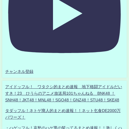
チャンネル登録
アイドッフル！ ワタクシ的まとめ速報 地下格闘アイドルだい
すき！23 ひうらのアニメ放送局101ちゃんねる BNK48 ！
SNH48！JKT48！MNL48！SGO48！GNZ48！STU48！SKE48
タダッフル！ネトゲ廃人的まとめ速報！！ネット乞食DE2000万
パワーズ！
・ハゲッフル！哀愁のハゲ男の髪ってるまとめ速報！！激しくハ