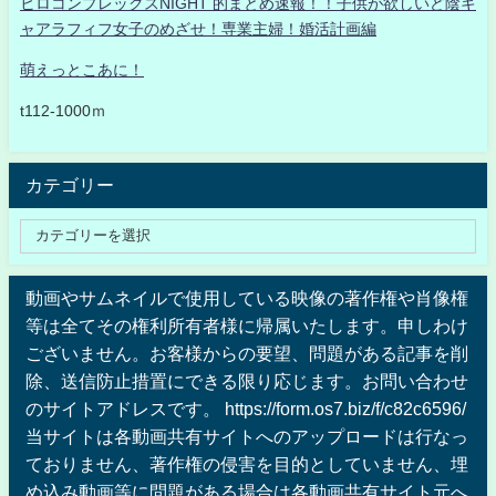
ヒロコンプレックスNIGHT 的まとめ速報！！子供が欲しいど陰キ
ャアラフィフ女子のめざせ！専業主婦！婚活計画編
萌えっとこあに！
t112-1000ｍ
カテゴリー
動画やサムネイルで使用している映像の著作権や肖像権
等は全てその権利所有者様に帰属いたします。申しわけ
ございません。お客様からの要望、問題がある記事を削
除、送信防止措置にできる限り応じます。お問い合わせ
のサイトアドレスです。 https://form.os7.biz/f/c82c6596/
当サイトは各動画共有サイトへのアップロードは行なっ
ておりません、著作権の侵害を目的としていません、埋
め込み動画等に問題がある場合は各動画共有サイト元へ