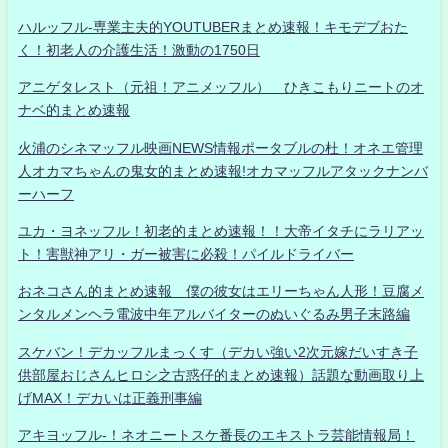
ハルッフル-専業主夫的YOUTUBERまとめ速報！キモデブおた
く！初老人の介護生活！激動の1750日
アニゲタレスト（元祖！アニメッフル） ひきこもりニートのオ
ナベ的まとめ速報
火浦のシネマッフル映画NEWS情報ポータブルの杜！オネエ管理
人オカマちゃんの鬼女的まとめ速報!オカマッフルアタックナンバ
ーハーフ
ユカ・ヨネッフル！初老的まとめ速報！！大帝イタチにラリアッ
ト！害獣神アリ・ガー被害に必殺！パイルドライバー
おネコさん的まとめ速報 僕の彼女はエリーちゃん人形！豆腐メ
ンタルメンヘラ電波中年アルバイターのぬいぐるみ男子末路編
スケバン！デカッフルまっくす（デカい強い2次元嫁だいすき子
供部屋おじさんヒロシ之古惑仔的まとめ速報）話題な動画取り上
げMAX！デカいは正義刑事編
アキヨッフル-！ネオニートスケ番長のエキストラ芸能情報局！