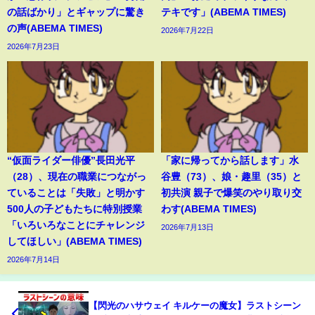
の話ばかり」とギャップに驚き
テキです」(ABEMA TIMES)
の声(ABEMA TIMES)
2026年7月22日
2026年7月23日
“仮面ライダー俳優”長田光平
「家に帰ってから話します」水
（28）、現在の職業につながっ
谷豊（73）、娘・趣里（35）と
ていることは「失敗」と明かす
初共演 親子で爆笑のやり取り交
500人の子どもたちに特別授業
わす(ABEMA TIMES)
「いろいろなことにチャレンジ
2026年7月13日
してほしい」(ABEMA TIMES)
2026年7月14日
【閃光のハサウェイ キルケーの魔女】ラストシーン