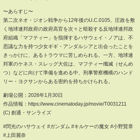
〜あらすじ〜
第二次ネオ・ジオン戦争から12年後のU.C.0105。圧政を敷
く地球連邦政府の政府高官を次々と暗殺する反地球連邦政
府組織「マフティー」を指揮するハサウェイ・ノアは、不
思議な力を持つ少女ギギ・アンダルシアと出会ったことを
きっかけに、あるトラウマに苦しめられる。一方、地球連
邦軍のケネス・スレッグ大佐は、マフティー殲滅（せんめ
つ）などに向けて準備を進める中、刑事警察機構のハンド
リー・ヨクサンからある密約を持ちかけられる。
劇場公開：2026年1月30日
作品情報：https://www.cinematoday.jp/movie/T0031211
(C) 創通・サンライズ
#閃光のハサウェイ #ガンダム #キルケーの魔女 #小野賢章
#上田麗奈