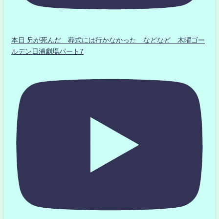
本日 兄が死んだ 葬式には行かなかった などなど 木曜ゴー
ルデン日浦劇場パート7