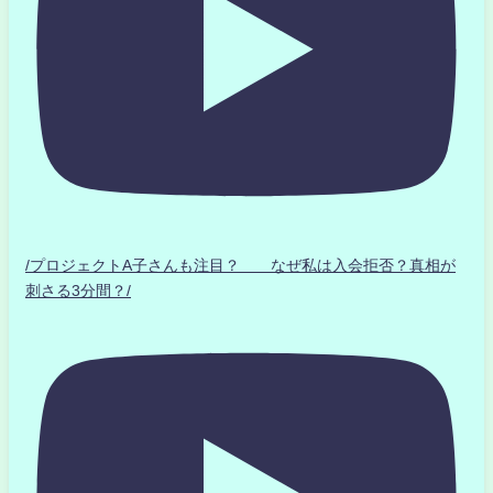
/プロジェクトA子さんも注目？ なぜ私は入会拒否？真相が
刺さる3分間？/