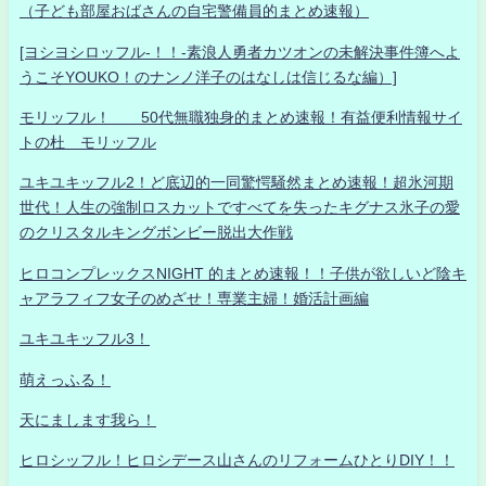
（子ども部屋おばさんの自宅警備員的まとめ速報）
[ヨシヨシロッフル-！！-素浪人勇者カツオンの未解決事件簿へよ
うこそYOUKO！のナンノ洋子のはなしは信じるな編）]
モリッフル！ 50代無職独身的まとめ速報！有益便利情報サイ
トの杜 モリッフル
ユキユキッフル2！ど底辺的一同驚愕騒然まとめ速報！超氷河期
世代！人生の強制ロスカットですべてを失ったキグナス氷子の愛
のクリスタルキングボンビー脱出大作戦
ヒロコンプレックスNIGHT 的まとめ速報！！子供が欲しいど陰キ
ャアラフィフ女子のめざせ！専業主婦！婚活計画編
ユキユキッフル3！
萌えっふる！
天にまします我ら！
ヒロシッフル！ヒロシデース山さんのリフォームひとりDIY！！