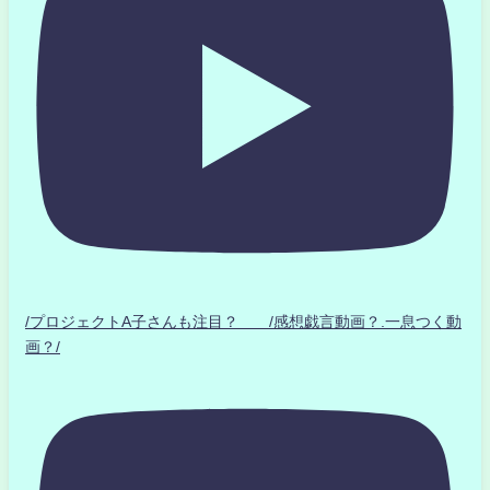
/プロジェクトA子さんも注目？ /感想戯言動画？.一息つく動
画？/