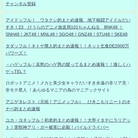
チャンネル登録
アイドッフル！ ワタクシ的まとめ速報 地下格闘アイドルだい
すき！23 ひうらのアニメ放送局101ちゃんねる BNK48 ！
SNH48！JKT48！MNL48！SGO48！GNZ48！STU48！SKE48
タダッフル！ネトゲ廃人的まとめ速報！！ネット乞食DE2000万
パワーズ！
・ハゲッフル！哀愁のハゲ男の髪ってるまとめ速報！！激しくハ
ゲっTEL？
ロボットアニメ！メカと美少女キャラだいすき永遠の非リア充・
非モテ星人 ！あらゆるマニアの為のマニアックサイト
アニゲタレスト（元祖！アニメッフル） ひきこもりニートのオ
ナベ的まとめ速報
ユカ・ヨネッフル！初老的まとめ速報！！大帝イタチにラリアッ
ト！害獣神アリ・ガー被害に必殺！パイルドライバー