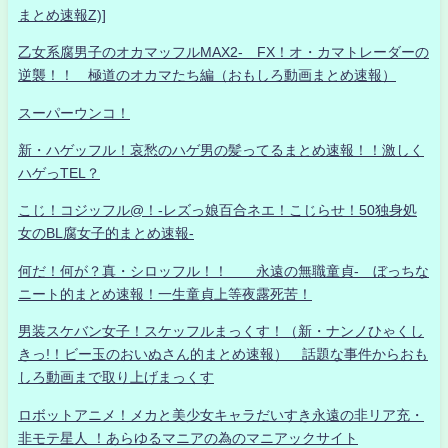
まとめ速報Z)]
乙女系腐男子のオカマッフルMAX2- FX！オ・カマトレーダーの
逆襲！！ 極道のオカマたち編（おもしろ動画まとめ速報）
スーパーウンコ！
新・ハゲッフル！哀愁のハゲ男の髪ってるまとめ速報！！激しく
ハゲっTEL？
こじ！コジッフル@！-レズっ娘百合ネエ！こじらせ！50独身処
女のBL腐女子的まとめ速報-
何だ！何が？真・シロッフル！！ 永遠の無職童貞- ぼっちな
ニート的まとめ速報！一生童貞上等夜露死苦！
男装スケバン女子！スケッフルまっくす！（新・ナンノひゃくし
きっ!！ビー玉のおいぬさん的まとめ速報） 話題な事件からおも
しろ動画まで取り上げまっくす
ロボットアニメ！メカと美少女キャラだいすき永遠の非リア充・
非モテ星人 ！あらゆるマニアの為のマニアックサイト