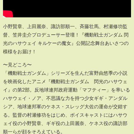
小野賢章、上田麗奈、諏訪部順一、斉藤壮馬、村瀬修功監
督、笠井圭介プロデューサー登壇！『機動戦士ガンダム 閃
光のハサウェイ キルケーの魔女』公開記念舞台あいさつの
模様をお届け！
〜見どころ〜
「機動戦士ガンダム」シリーズを生んだ富野由悠季の小説
を映画化したアニメ『機動戦士ガンダム 閃光のハサウェ
イ』の第2部。反地球連邦政府運動「マフティー」を率いる
ハサウェイ・ノア、不思議な力を持つ少女ギギ・アンダル
シア、地球連邦軍のケネス・スレッグ大佐の運命が交錯す
る。監督の村瀬修功をはじめ、ボイスキャストにはハサウ
ェイ役の小野賢章、ギギ役の上田麗奈、ケネス役の諏訪部
順一らが顔をそろえている。