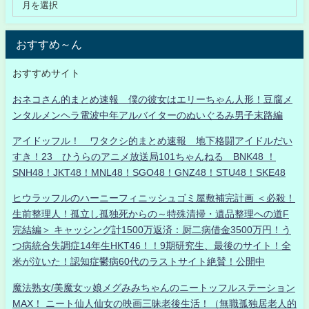
おすすめ～ん
おすすめサイト
おネコさん的まとめ速報 僕の彼女はエリーちゃん人形！豆腐メ
ンタルメンヘラ電波中年アルバイターのぬいぐるみ男子末路編
アイドッフル！ ワタクシ的まとめ速報 地下格闘アイドルだい
すき！23 ひうらのアニメ放送局101ちゃんねる BNK48 ！
SNH48！JKT48！MNL48！SGO48！GNZ48！STU48！SKE48
ヒウラッフルのハーニーフィニッシュゴミ屋敷補完計画 ＜必殺！
生前整理人！孤立し孤独死からの～特殊清掃・遺品整理への道F
完結編＞ キャッシング計1500万返済：厨二病借金3500万円！う
つ病統合失調症14年生HKT46！！9期研究生、最後のサイト！全
米が泣いた！認知症鬱病60代のラストサイト絶賛！公開中
魔法熟女/美魔女ッ娘メグみみちゃんのニートッフルステーション
MAX！ ニート仙人仙女の映画三昧老後生活！（無職孤独居老人的