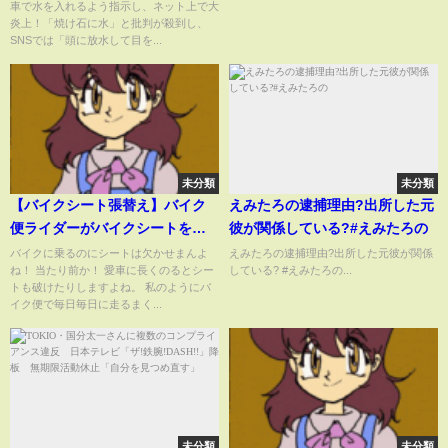
車で水を入れるよう指示し、ネット上で大
してもらった方が…進次郎氏が
炎上！「焼け石に水」と批判が殺到し、
次の首相なら世も末！自民党の
SNSでは「頭に放水して目を...
泥沼化が止まらない？ #shorts #
参院選 #自民党
未分類
未分類
【バイクシート張替え】バイク
えみたろの逮捕理由?出所した元
便ライダーがバイクシートを張
彼が関係している?#えみたろの
替えします！ ホンダブロス 400
バイクに乗るのにシートは欠かせまんよ
えみたろの逮捕理由?出所した元彼が関係
ね！ 当たり前か！ 愛車に長くのるとシー
している? #えみたろの...
バイク便ライダーの日常‼︎
トも破けたりしますよね。 私のようにバ
イク便で毎日毎日に走るまく...
未分類
未分類