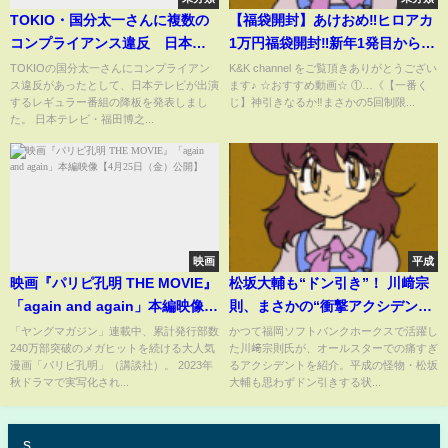
TOKIO・国分太一さんに複数の
【福袋開封】あけおめ‼︎ヒロアカ
コンプライアンス違反 日本テ
1万円福袋開封‼︎新年1発目からや
レビ「ザ!鉄腕!DASH!!」降板
られた…⁉︎福袋の闇…。(僕のヒー
TOKIOの国分太一さんにコンプライアン
K&K channel をご覧頂きありがとうござい
ス違反があったとして、日本テレビが出演
ます♪ ☆おすすめ動画☆ ①…《【一番く
無期限活動休止「自分を見つめ
ローアカデミア)
するレギュラー番組の降板を発表しまし
じ】神引きなるか‼︎まさかの5回制限...
直す」
た。 日本テレビ・福田博之...
映画
平成
映画『パリピ孔明 THE MOVIE』
松坂大輔も“ドン引き”！ 川﨑宗
「again and again」本編映像
則、まさかの“衝撃アクシデン
【4月25日（金）公開】
ト”発生「めちゃくちゃ痛かっ
「ヤングマガジン」連載中、累計発行部数
かつて福岡ソフトバンクホークスで活躍し
240万部突破のメガヒットを続ける大人気
た川﨑宗則氏が、オールスターでの痛すぎ
た」160キロ豪速球→足元に“死
漫画「パリピ孔明」（講談社）。 2023年
るアクシデントを紹介。平成の怪物・松坂
球直撃”の瞬間【オールスター名
秋ドラマで実写化され...
大輔も思わずドン引きする状...
場面】(ABEMA TIMES)
s