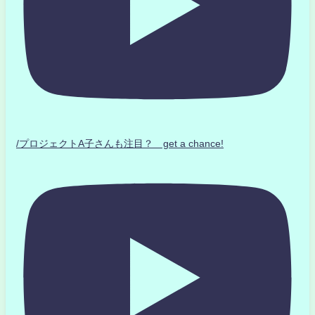
/プロジェクトA子さんも注目？ get a chance!