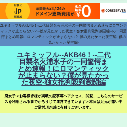
ユキミッフルAKB46！-二代目襲名火浦氷子の一同驚愕まとめ速報にロマンテ
ィックが止まらない？--僕が見たかった夜空！独女批判殺到激闘編--の一同驚
愕まとめ速報にロマンティックが止まらない？-僕の見たかった夜空編--僕の
見たかった星空編-
ユキミッフル--AKB46！--二代
目襲名火浦氷子の一同驚愕ま
とめ速報！にロマンティック
が止まらない？僕が見たかっ
た夜空-独女批判殺到激闘編
腐女子＜お客様皆様が掲載の記事等へアクセス、閲覧、こちらのサービ
スを利用される事でかろうじて運営できています＞本日は足元が悪い中
ご足労頂き誠に有難うございます。