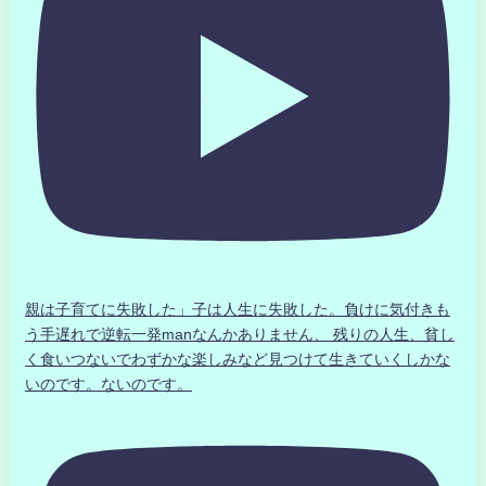
親は子育てに失敗した」子は人生に失敗した。負けに気付きも
う手遅れで逆転一発manなんかありません、 残りの人生、貧し
く食いつないでわずかな楽しみなど見つけて生きていくしかな
いのです。ないのです。