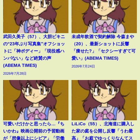
武田久美子（57）、大胆ビキニ
未成年飲酒で契約解除 今森まや
の“23年ぶり写真集”オフショッ
（20）、最新ショットに反響
トに「神ボディー」「現役感ハ
「痩せた?」「セクシーすぎて可
ンパない」など絶賛の声
愛い」(ABEMA TIMES)
(ABEMA TIMES)
2026年7月24日
2026年7月28日
可愛いだけかと思ったら…『ち
LiLiCo（55）、北海道に購入し
いかわ』映画公開前の予習動画
た家の庭を公開し反響「うわ最
が「想像以上にシビア」「労働
高」「お庭でゆっくりなんてス