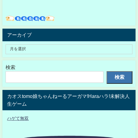
アーカイブ
検索
検索
カオスtomo娘ちゃんねーるアーガマ!Haraハラ!未解決人
生ゲーム
ハゲて無双