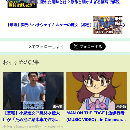
に隠れた意味とは？原作と細かすぎる描写で解説す
る閃光のハサウェイ キルケーの魔女解説考察｜ネ
タバレあり注意
【最速】閃光のハサウェイ キルケーの魔女【感想】
Xでフォローしよう
おすすめの記事
未分類
未分類
【悲報】小泉進次郎農林水産大
MAN ON THE EDGE | 边缘行者
臣が「ため池に給水車で注水」
(MUSIC VIDEO) - In Cinemas
指示で大炎上！自分の頭に注水
21 APR 2022
小泉進次郎農林水産大臣が、ため池に給水
...