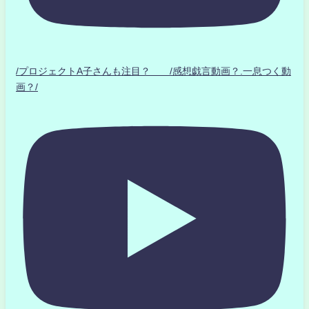
/プロジェクトA子さんも注目？ /感想戯言動画？.一息つく動
画？/