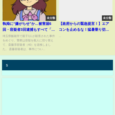
未分類
未分類
執拗に“嫌がらせ”か…被害届6
【政府からの緊急提言！】エア
回・容疑者3回逮捕もすべて「不
コンを止めるな！猛暑乗り切る
起訴」埼玉・3人殺害(2022年12
支援 物価高対応に万全を期す
埼玉県飯能市で親子3人が殺害された事件
...
をめぐり、警察は容疑を殺人に切り替え
月27日)
燃料油・電気・ガス料金補助再
て、斎藤淳容疑者（40）を送検しまし
開！
た。 斎藤容疑者は、事件につい...
s