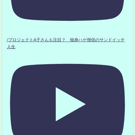
/プロジェクトA子さんも注目？ 独身ハゲ僧侶のサンドイッチ
人生