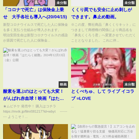
未分類
未分類
「コロナで死亡」は保険金上乗
くくり罠でも安全に止め刺しが
せ 大手各社も導入へ(20/04/15)
できます。鼻止め動画。
新型コロナウイルスで死亡した人に保険金
※この度、弊社商品「鼻くくりキット」に
を多く支払う仕組みが導入されます。
つきまして商標権の関係により商品名を
明治安田生命は新型コロナウイルスの感染
「鼻先くくろう君」へ変更させていただく
が原因で死亡した人に保険金...
こととなりました。 これに伴...
映画
未分類
酸素を運ぶのはとっても大変！
とくべちゅ、して ライブ イコラ
がんばれ赤血球！映画『はたら
ブ =LOVE
く細胞』2024年12月13日（金）
★ムビチケ 発売中！ 購入はコチラ
...
https://mvtk.jp/film/081217?id=wbyt ------
公開
--- ようこそ！...