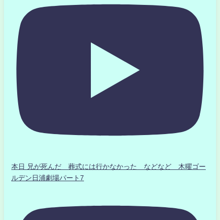
本日 兄が死んだ 葬式には行かなかった などなど 木曜ゴー
ルデン日浦劇場パート7