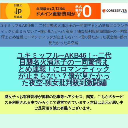
ユキミッフルAKB46！-二代目襲名火浦氷子の一同驚愕まとめ速報にロマンテ
ィックが止まらない？--僕が見たかった夜空！独女批判殺到激闘編--の一同驚
愕まとめ速報にロマンティックが止まらない？-僕の見たかった夜空編--僕の
見たかった星空編-
ユキミッフル--AKB46！--二代
目襲名火浦氷子の一同驚愕ま
とめ速報！にロマンティック
が止まらない？僕が見たかっ
た夜空-独女批判殺到激闘編
腐女子＜お客様皆様が掲載の記事等へアクセス、閲覧、こちらのサービ
スを利用される事でかろうじて運営できています＞本日は足元が悪い中
ご足労頂き誠に有難うございます。