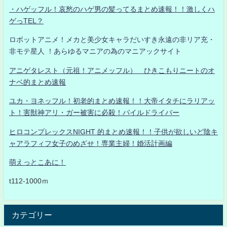
・ハゲッフル！哀愁のハゲ男の髪ってるまとめ速報！！激しくハ
ゲっTEL？
ロボットアニメ！メカと美少女キャラだいすき永遠の非リア充・
非モテ星人 ！あらゆるマニアの為のマニアックサイト
アニゲタレスト（元祖！アニメッフル） ひきこもりニートのオ
ナベ的まとめ速報
ユカ・ヨネッフル！初老的まとめ速報！！大帝イタチにラリアッ
ト！害獣神アリ・ガー被害に必殺！パイルドライバー
ヒロコンプレックスNIGHT 的まとめ速報！！子供が欲しいど陰キ
ャアラフィフ女子のめざせ！専業主婦！婚活計画編
萌えっとこあに！
t112-1000ｍ
カテゴリー