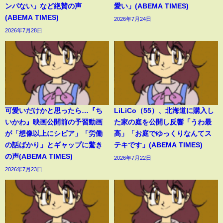
ンパない」など絶賛の声
愛い」(ABEMA TIMES)
(ABEMA TIMES)
2026年7月24日
2026年7月28日
可愛いだけかと思ったら…『ち
LiLiCo（55）、北海道に購入し
いかわ』映画公開前の予習動画
た家の庭を公開し反響「うわ最
が「想像以上にシビア」「労働
高」「お庭でゆっくりなんてス
の話ばかり」とギャップに驚き
テキです」(ABEMA TIMES)
の声(ABEMA TIMES)
2026年7月22日
2026年7月23日