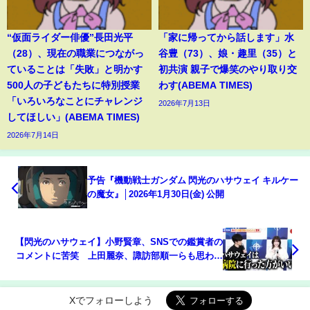
“仮面ライダー俳優”長田光平
「家に帰ってから話します」水
（28）、現在の職業につながっ
谷豊（73）、娘・趣里（35）と
ていることは「失敗」と明かす
初共演 親子で爆笑のやり取り交
500人の子どもたちに特別授業
わす(ABEMA TIMES)
「いろいろなことにチャレンジ
2026年7月13日
してほしい」(ABEMA TIMES)
2026年7月14日
予告『機動戦士ガンダム 閃光のハサウェイ キルケー
の魔女』│2026年1月30日(金) 公開
【閃光のハサウェイ】小野賢章、SNSでの鑑賞者の
コメントに苦笑 上田麗奈、諏訪部順一らも思わず
吹き出す『機動戦士ガンダム 閃光のハサウェイ キル
ケーの魔女』公開記念舞台あいさつ
Xでフォローしよう