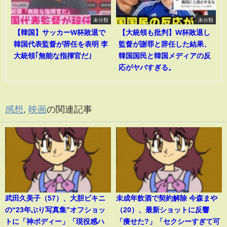
未分類
未分類
【韓国】サッカーW杯敗退で
【大統領も批判】W杯敗退し
韓国代表監督が辞任を表明 李
監督が謝罪と辞任した結果、
大統領｢無能な指揮官だ｣
韓国国民と韓国メディアの反
応がヤバすぎる。
感想
,
映画
の関連記事
武田久美子（57）、大胆ビキニ
未成年飲酒で契約解除 今森まや
の“23年ぶり写真集”オフショッ
（20）、最新ショットに反響
トに「神ボディー」「現役感ハ
「痩せた?」「セクシーすぎて可