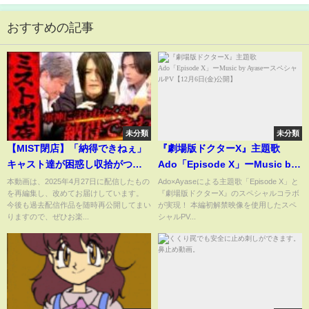
おすすめの記事
未分類
未分類
【MIST閉店】「納得できねぇ」
『劇場版ドクターX』主題歌
キャスト達が困惑し収拾がつか
Ado「Episode X」ーMusic by
ない状態に…
AyaseースペシャルPV【12月6日
本動画は、2025年4月27日に配信したもの
Ado×Ayaseによる主題歌「Episode X」と
を再編集し、改めてお届けしています。
『劇場版ドクターX』のスペシャルコラボ
(金)公開】
今後も過去配信作品を随時再公開してまい
が実現！ 本編初解禁映像を使用したスペ
りますので、ぜひお楽...
シャルPV...