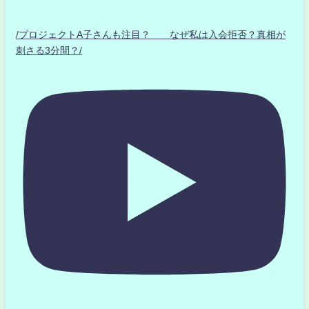
/プロジェクトA子さんも注目？ なぜ私は入会拒否？真相が
刺さる3分間？/