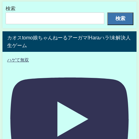
検索
検索
カオスtomo娘ちゃんねーるアーガマ!Haraハラ!未解決人
生ゲーム
ハゲて無双