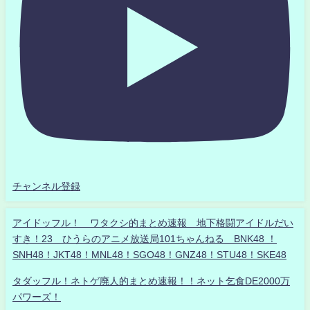
チャンネル登録
アイドッフル！ ワタクシ的まとめ速報 地下格闘アイドルだい
すき！23 ひうらのアニメ放送局101ちゃんねる BNK48 ！
SNH48！JKT48！MNL48！SGO48！GNZ48！STU48！SKE48
タダッフル！ネトゲ廃人的まとめ速報！！ネット乞食DE2000万
パワーズ！