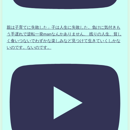
親は子育てに失敗した」子は人生に失敗した。負けに気付きも
う手遅れで逆転一発manなんかありません、 残りの人生、貧し
く食いつないでわずかな楽しみなど見つけて生きていくしかな
いのです。ないのです。