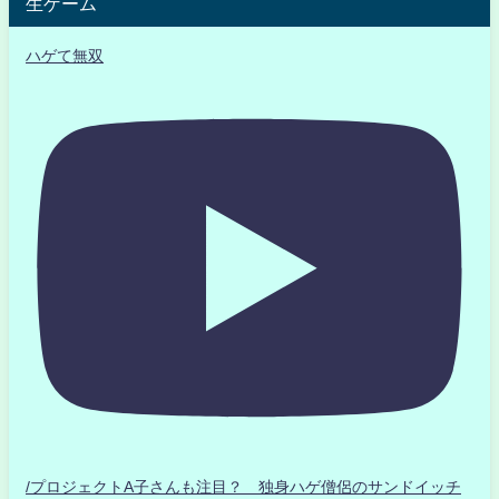
生ゲーム
ハゲて無双
/プロジェクトA子さんも注目？ 独身ハゲ僧侶のサンドイッチ