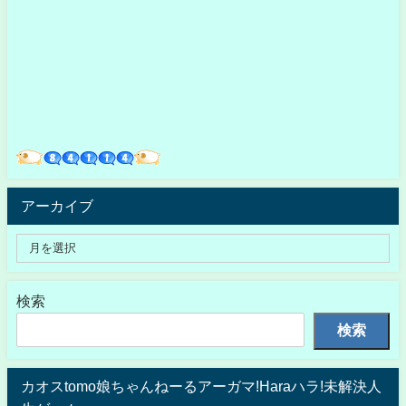
アーカイブ
検索
検索
カオスtomo娘ちゃんねーるアーガマ!Haraハラ!未解決人