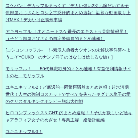
スケバン！デカッフルまっくす（デカい強い2次元嫁だいすき子
供部屋おじさんヒロシ之古惑仔的まとめ速報）話題な動画取り上
げMAX！デカいは正義刑事編
アキヨッフル-！ネオニートスケ番長のエキストラ芸能情報局！
（子ども部屋おばさんの自宅警備員的まとめ速報）
[ヨシヨシロッフル-！！-素浪人勇者カツオンの未解決事件簿へよ
うこそYOUKO！のナンノ洋子のはなしは信じるな編）]
モリッフル！ 50代無職独身的まとめ速報！有益便利情報サイ
トの杜 モリッフル
ユキユキッフル2！ど底辺的一同驚愕騒然まとめ速報！超氷河期
世代！人生の強制ロスカットですべてを失ったキグナス氷子の愛
のクリスタルキングボンビー脱出大作戦
ヒロコンプレックスNIGHT 的まとめ速報！！子供が欲しいど陰キ
ャアラフィフ女子のめざせ！専業主婦！婚活計画編
ユキユキッフル3！