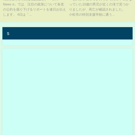
News α」では、注目の政策について各党
っていた10歳の男児が近くの滝で見つか
る必要も
の公約を掘り下げるリポートを連日お伝え
りましたが、死亡が確認されました。
します。 4日は「...
小松市の特別支援学校に通う...
s