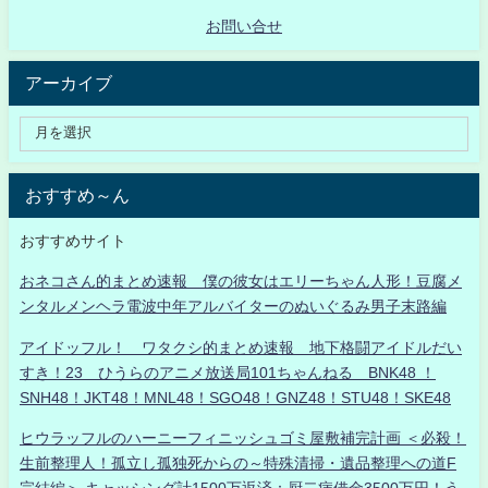
お問い合せ
アーカイブ
おすすめ～ん
おすすめサイト
おネコさん的まとめ速報 僕の彼女はエリーちゃん人形！豆腐メ
ンタルメンヘラ電波中年アルバイターのぬいぐるみ男子末路編
アイドッフル！ ワタクシ的まとめ速報 地下格闘アイドルだい
すき！23 ひうらのアニメ放送局101ちゃんねる BNK48 ！
SNH48！JKT48！MNL48！SGO48！GNZ48！STU48！SKE48
ヒウラッフルのハーニーフィニッシュゴミ屋敷補完計画 ＜必殺！
生前整理人！孤立し孤独死からの～特殊清掃・遺品整理への道F
完結編＞ キャッシング計1500万返済：厨二病借金3500万円！う