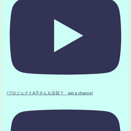
/プロジェクトA子さんも注目？ get a chance!