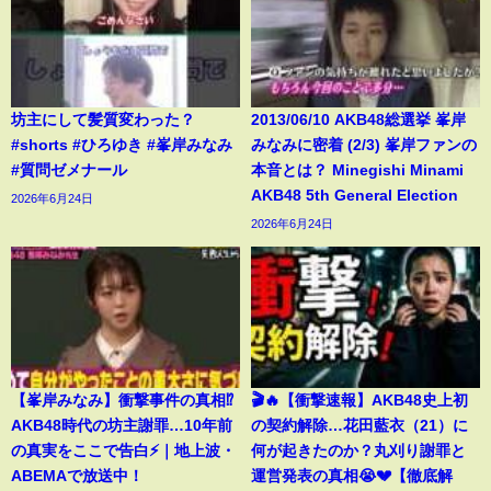
坊主にして髪質変わった？
2013/06/10 AKB48総選挙 峯岸
#shorts #ひろゆき #峯岸みなみ
みなみに密着 (2/3) 峯岸ファンの
#質問ゼメナール
本音とは？ Minegishi Minami
AKB48 5th General Election
2026年6月24日
2026年6月24日
【峯岸みなみ】衝撃事件の真相⁉️
🎬🔥【衝撃速報】AKB48史上初
AKB48時代の坊主謝罪…10年前
の契約解除…花田藍衣（21）に
の真実をここで告白⚡️｜地上波・
何が起きたのか？丸刈り謝罪と
ABEMAで放送中！
運営発表の真相😭💔【徹底解