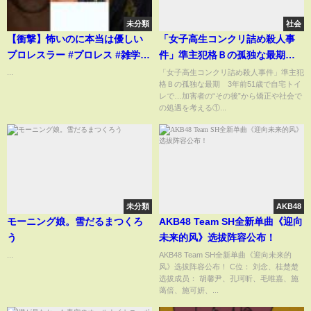
未分類
社会
【衝撃】怖いのに本当は優しい
「女子高生コンクリ詰め殺人事
プロレスラー #プロレス #雑学
件」準主犯格Ｂの孤独な最期 3
#shorts
年前51歳で自宅トイレで…加害
...
「女子高生コンクリ詰め殺人事件」準主犯
格Ｂの孤独な最期 3年前51歳で自宅トイ
者の“その後”から矯正や社会で
レで…加害者の“その後”から矯正や社会で
の処遇を考える①
の処遇を考える①...
未分類
AKB48
モーニング娘。雪だるまつくろ
AKB48 Team SH全新单曲《迎向
う
未来的风》选拔阵容公布！
...
AKB48 Team SH全新单曲《迎向未来的
风》选拔阵容公布！ C位： 刘念、桂楚楚
选拔成员： 胡馨尹、孔珂昕、毛唯嘉、施
蔼倍、施可妍、...