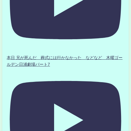
本日 兄が死んだ 葬式には行かなかった などなど 木曜ゴー
ルデン日浦劇場パート7