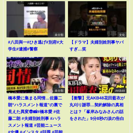
未分類
文化
#八田與一#ひき逃げ#別府#大
【ドラマ】夫婦別姓刑事ヤバ
学生#逮捕#警察
すぎ…笑
未分類
AKB48
橋本愛に集まる同情…佐藤二
【衝撃】元AKB48花田藍衣が
朗“ハラスメント報道”の裏で
丸刈り謝罪…契約解除の真相
見えた異変😨📸#橋本愛 #佐
とは？「峯岸みなみさんの話
藤二朗 #夫婦別姓刑事 #ハラ
をされた」9分8秒の涙の告白
スメント報道 #芸能ニュース
#女優 #インスタ #話題 #芸能