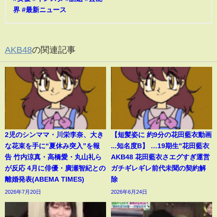
界 #最新ニュース
AKB48
の関連記事
2児のシンママ・川栄李奈、大き
【短髪姿に 約9分の花田藍衣動画
な花束を手に“夏休み突入”を報
...知名度B】 …19期生"花田藍衣
告 竹内涼真・高橋愛・丸山礼ら
AKB48 花田藍衣さエグすぎ運営
が反応 4月に俳優・廣瀬智紀との
ガチギレギレ前代未聞の契約解
離婚発表(ABEMA TIMES)
除
2026年7月20日
2026年6月24日