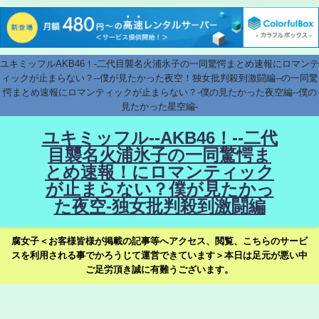
ユキミッフルAKB46！-二代目襲名火浦氷子の一同驚愕まとめ速報にロマンテ
ィックが止まらない？--僕が見たかった夜空！独女批判殺到激闘編--の一同驚
愕まとめ速報にロマンティックが止まらない？-僕の見たかった夜空編--僕の
見たかった星空編-
ユキミッフル--AKB46！--二代
目襲名火浦氷子の一同驚愕ま
とめ速報！にロマンティック
が止まらない？僕が見たかっ
た夜空-独女批判殺到激闘編
腐女子＜お客様皆様が掲載の記事等へアクセス、閲覧、こちらのサービ
スを利用される事でかろうじて運営できています＞本日は足元が悪い中
ご足労頂き誠に有難うございます。