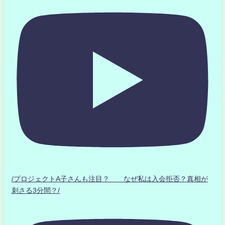
/プロジェクトA子さんも注目？ なぜ私は入会拒否？真相が
刺さる3分間？/