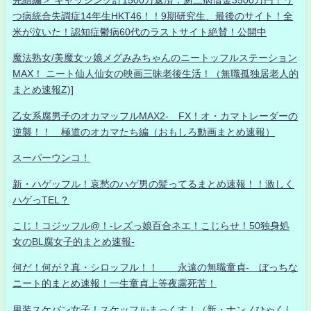
つ病統合失調症14年生HKT46！！9期研究生、最後のサイト！全
米が泣いた！認知症鬱病60代のラストサイト絶賛！公開中
魔法熟女/美魔女ッ娘メグみみちゃんのニートッフルステーション
MAX！ ニート仙人仙女の映画三昧老後生活！（無職孤独居老人的
まとめ速報Z)]
乙女系腐男子のオカマッフルMAX2- FX！オ・カマトレーダーの
逆襲！！ 極道のオカマたち編（おもしろ動画まとめ速報）
スーパーウンコ！
新・ハゲッフル！哀愁のハゲ男の髪ってるまとめ速報！！激しく
ハゲっTEL？
こじ！コジッフル@！-レズっ娘百合ネエ！こじらせ！50独身処
女のBL腐女子的まとめ速報-
何だ！何が？真・シロッフル！！ 永遠の無職童貞- ぼっちな
ニート的まとめ速報！一生童貞上等夜露死苦！
男装スケバン女子！スケッフルまっくす！（新・ナンノひゃくし