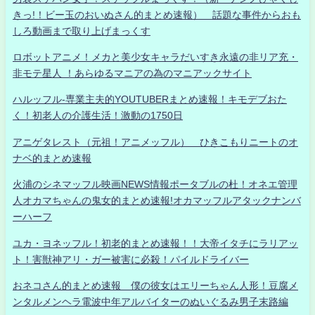
きっ!！ビー玉のおいぬさん的まとめ速報） 話題な事件からおも
しろ動画まで取り上げまっくす
ロボットアニメ！メカと美少女キャラだいすき永遠の非リア充・
非モテ星人 ！あらゆるマニアの為のマニアックサイト
ハルッフル-専業主夫的YOUTUBERまとめ速報！キモデブおた
く！初老人の介護生活！激動の1750日
アニゲタレスト（元祖！アニメッフル） ひきこもりニートのオ
ナベ的まとめ速報
火浦のシネマッフル映画NEWS情報ポータブルの杜！オネエ管理
人オカマちゃんの鬼女的まとめ速報!オカマッフルアタックナンバ
ーハーフ
ユカ・ヨネッフル！初老的まとめ速報！！大帝イタチにラリアッ
ト！害獣神アリ・ガー被害に必殺！パイルドライバー
おネコさん的まとめ速報 僕の彼女はエリーちゃん人形！豆腐メ
ンタルメンヘラ電波中年アルバイターのぬいぐるみ男子末路編