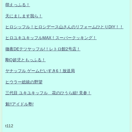
萌えっふる！
天にまします我ら！
ヒロシッフル！ヒロシデース山さんのリフォームひとりDIY！！
ヒロユキユキッフルMAX！スーパークッキング！
徹夜DEテツヤッフル!！レトロ館2号店！
剛Q超児ともっふる！
ヤナッフル ゲームだいすき6！放送局
ヒウラー総統の野望
三代目 ユキユキッフル 花のひうら組! 見参！
魁!!アイドル塾!
t112