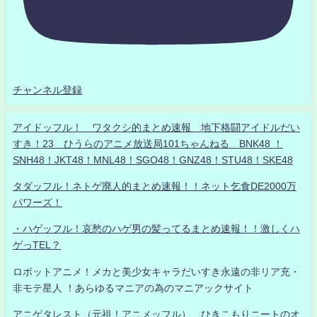
チャンネル登録
アイドッフル！ ワタクシ的まとめ速報 地下格闘アイドルだい
すき！23 ひうらのアニメ放送局101ちゃんねる BNK48 ！
SNH48！JKT48！MNL48！SGO48！GNZ48！STU48！SKE48
タダッフル！ネトゲ廃人的まとめ速報！！ネット乞食DE2000万
パワーズ！
・ハゲッフル！哀愁のハゲ男の髪ってるまとめ速報！！激しくハ
ゲっTEL？
ロボットアニメ！メカと美少女キャラだいすき永遠の非リア充・
非モテ星人 ！あらゆるマニアの為のマニアックサイト
アニゲタレスト（元祖！アニメッフル） ひきこもりニートのオ