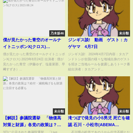
乃木坂46
未分類
僕が見たかった青空のオールナ
ジンギス談! 動画 ゲスト：カ
イトニッポンX(クロス)
ゲヤマ 4月7日
2023.08.24
僕が見たかった青空のオールナイトニッポ
ジンギス談! 2024年4月7日内容：タカア
ンX(クロス) 2023年8月24日 出演者 : 僕が
ンドトシが全国の様々な地域出身のゲスト
見たかった青空（伊藤ゆず、塩釜菜那、早
を招きご当地ルールを披露しあうトーク番
﨑すずき）...
組出演者：タカアンド...
未分類
未分類
【解説】参議院選挙 「物価高
滝つぼで発見の小5男児 死亡を確
対策と財源」各党の政策は？給
認 石川・小松市(ABEMA
付・減税掲げるも財源に注目す
TIMES)
3日に公示された参議院選挙。 「Live
石川県小松市できのうから行方不明とな