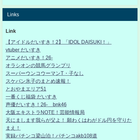
Links
Link
【アイドルだいすき！2】「IDOL DAISUKI！」
vtuber だいすき
アニメだいすき！26-
オラシオンの競馬グランプリ
スーパーウンコウーマンT・子なし
スケバン氷子のまとめ速報！
とおやまエリア51
一番くじ福袋 だいすき
声優だいすき！26- bnk46
大阪エキストラNOTE！芸能情報局
天にまします我らが父よ！ 願わくはわがドル円を守りた
まえ！
実録パチンコ梁山泊！パチンコakb108道