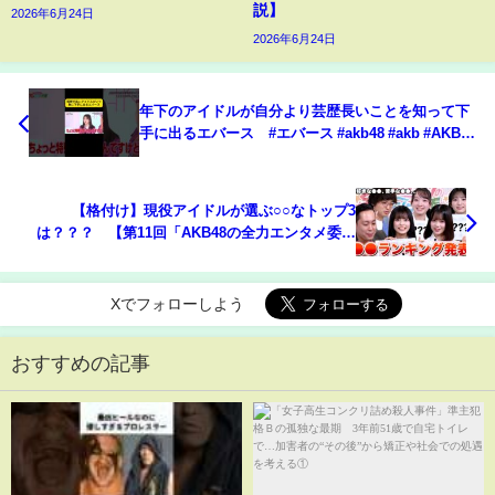
説】
2026年6月24日
2026年6月24日
年下のアイドルが自分より芸歴長いことを知って下
手に出るエバース #エバース #akb48 #akb #AKBの
エンタメ学園
【格付け】現役アイドルが選ぶ○○なトップ3
は？？？ 【第11回「AKB48の全力エンタメ委員
会」／MC：エバース】
Xでフォローしよう
おすすめの記事