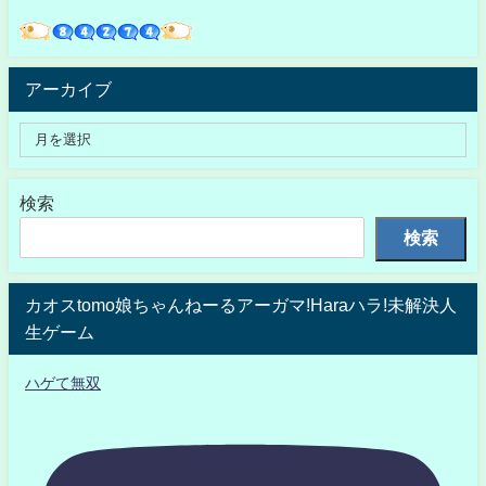
アーカイブ
検索
検索
カオスtomo娘ちゃんねーるアーガマ!Haraハラ!未解決人
生ゲーム
ハゲて無双