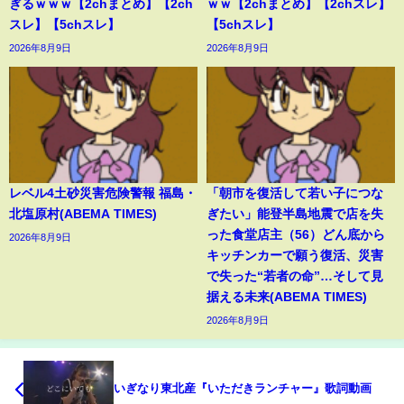
ぎるｗｗｗ【2chまとめ】【2ch
ｗｗ【2chまとめ】【2chスレ】
スレ】【5chスレ】
【5chスレ】
2026年8月9日
2026年8月9日
レベル4土砂災害危険警報 福島・
「朝市を復活して若い子につな
北塩原村(ABEMA TIMES)
ぎたい」能登半島地震で店を失
った食堂店主（56）どん底から
2026年8月9日
キッチンカーで願う復活、災害
で失った“若者の命”…そして見
据える未来(ABEMA TIMES)
2026年8月9日
いぎなり東北産『いただきランチャー』歌詞動画