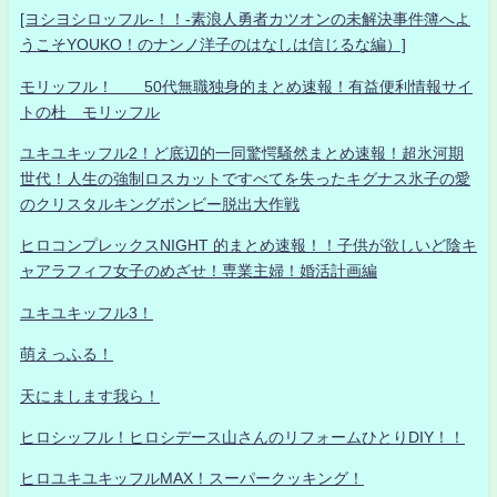
[ヨシヨシロッフル-！！-素浪人勇者カツオンの未解決事件簿へよ
うこそYOUKO！のナンノ洋子のはなしは信じるな編）]
モリッフル！ 50代無職独身的まとめ速報！有益便利情報サイ
トの杜 モリッフル
ユキユキッフル2！ど底辺的一同驚愕騒然まとめ速報！超氷河期
世代！人生の強制ロスカットですべてを失ったキグナス氷子の愛
のクリスタルキングボンビー脱出大作戦
ヒロコンプレックスNIGHT 的まとめ速報！！子供が欲しいど陰キ
ャアラフィフ女子のめざせ！専業主婦！婚活計画編
ユキユキッフル3！
萌えっふる！
天にまします我ら！
ヒロシッフル！ヒロシデース山さんのリフォームひとりDIY！！
ヒロユキユキッフルMAX！スーパークッキング！