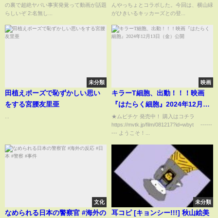
の裏で超絶ヤバい事実発覚って動画が話題
んやっちょとコラボした。今回は、横山緑
らしいぞ 2:名無し...
がひきいるキッカーズとの登...
未分類
映画
田植えポーズで恥ずかしい思い
キラーT細胞、出動！！！映画
をする宮腰友里亜
『はたらく細胞』2024年12月13
日（金）公開
...
★ムビチケ 発売中！ 購入はコチラ
https://mvtk.jp/film/081217?id=wbyt ------
--- ようこそ！...
文化
未分類
なめられる日本の警察官 #海外の
耳コピ [キョンシー!!!] 秋山絵美