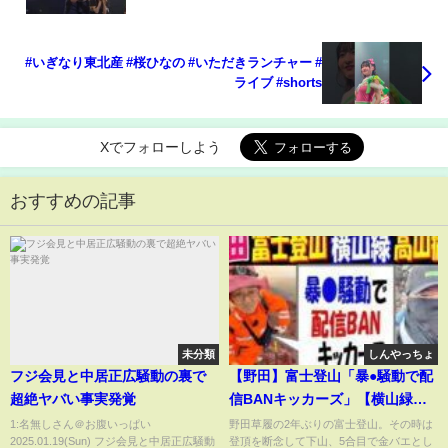
#いぎなり東北産 #桜ひなの #いただきランチャー #
ライブ #shorts
Xでフォローしよう
おすすめの記事
未分類
しんやっちょ
フジ会見と中居正広騒動の裏で
【野田】富士登山「暴●騒動で配
超絶ヤバい事実発覚
信BANキッカーズ」【横山緑】
高山病!?
1:名無しさん＠お腹いっぱい
野田草履の2年ぶりの富士登山。その時は
2025.01.19(Sun) フジ会見と中居正広騒動
登頂を断念して下山、5合目で金バエとし