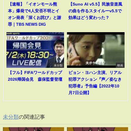
【速報】「イオンモール熊
【Suno AI v5.5】民族音楽風
本」爆発で4人安否不明とイ
の曲を作るスタイルーv5.5で
オン発表「深くお詫び」と謝
効果はどう変わった？
罪｜TBS NEWS DIG
未分類
映画
【フル】FIFAワールドカップ
ピョン・ヨハン主演、リアル
2026帰国会見 森保監督登壇
犯罪アクション『声／姿なき
犯罪者』予告編【2022年10
月7日公開】
未分類
の関連記事