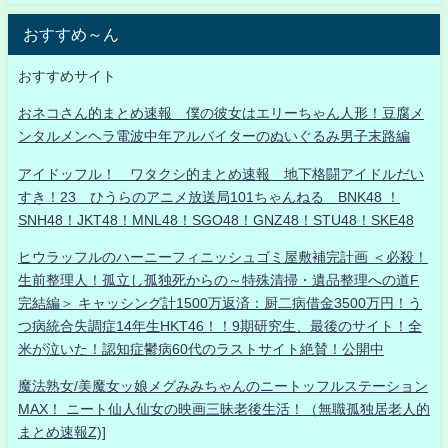
おすすめ～ん
おすすめサイト
おネコさん的まとめ速報 僕の彼女はエリーちゃん人形！豆腐メ
ンタルメンヘラ電波中年アルバイターのぬいぐるみ男子末路編
アイドッフル！ ワタクシ的まとめ速報 地下格闘アイドルだい
すき！23 ひうらのアニメ放送局101ちゃんねる BNK48 ！
SNH48！JKT48！MNL48！SGO48！GNZ48！STU48！SKE48
ヒウラッフルのハーニーフィニッシュゴミ屋敷補完計画 ＜必殺！
生前整理人！孤立し孤独死からの～特殊清掃・遺品整理への道F
完結編＞ キャッシング計1500万返済：厨二病借金3500万円！う
つ病統合失調症14年生HKT46！！9期研究生、最後のサイト！全
米が泣いた！認知症鬱病60代のラストサイト絶賛！公開中
魔法熟女/美魔女ッ娘メグみみちゃんのニートッフルステーション
MAX！ ニート仙人仙女の映画三昧老後生活！（無職孤独居老人的
まとめ速報Z)]