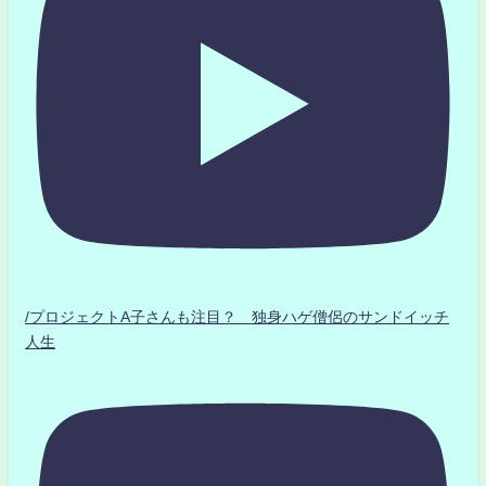
/プロジェクトA子さんも注目？ 独身ハゲ僧侶のサンドイッチ
人生