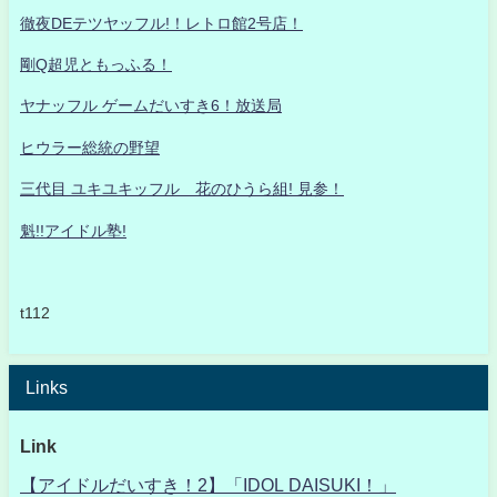
徹夜DEテツヤッフル!！レトロ館2号店！
剛Q超児ともっふる！
ヤナッフル ゲームだいすき6！放送局
ヒウラー総統の野望
三代目 ユキユキッフル 花のひうら組! 見参！
魁!!アイドル塾!
t112
Links
Link
【アイドルだいすき！2】「IDOL DAISUKI！」