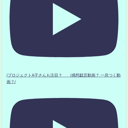
/プロジェクトA子さんも注目？ /感想戯言動画？.一息つく動
画？/