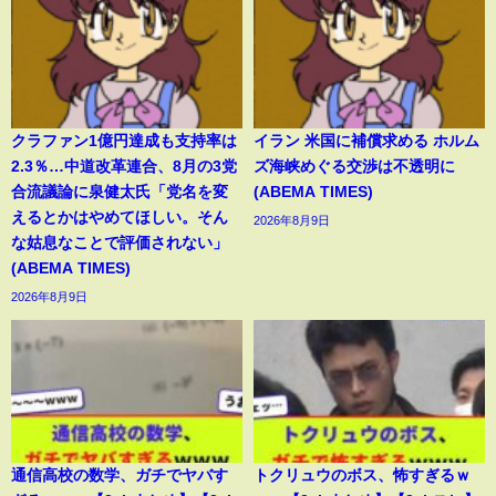
クラファン1億円達成も支持率は
イラン 米国に補償求める ホルム
2.3％…中道改革連合、8月の3党
ズ海峡めぐる交渉は不透明に
合流議論に泉健太氏「党名を変
(ABEMA TIMES)
えるとかはやめてほしい。そん
2026年8月9日
な姑息なことで評価されない」
(ABEMA TIMES)
2026年8月9日
通信高校の数学、ガチでヤバす
トクリュウのボス、怖すぎるｗ