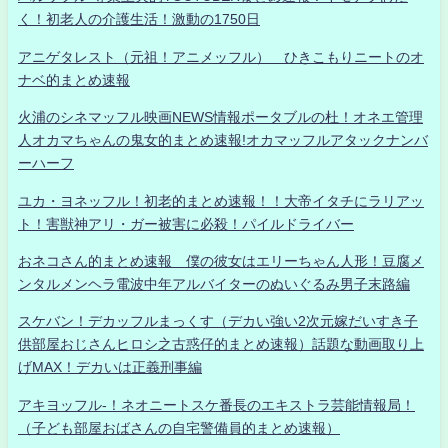
く！初老人の介護生活！激動の1750日
アニゲタレスト（元祖！アニメッフル） ひきこもりニートのオ
ナベ的まとめ速報
火浦のシネマッフル映画NEWS情報ポータブルの杜！オネエ管理
人オカマちゃんの鬼女的まとめ速報!オカマッフルアタックナンバ
ーハーフ
ユカ・ヨネッフル！初老的まとめ速報！！大帝イタチにラリアッ
ト！害獣神アリ・ガー被害に必殺！パイルドライバー
おネコさん的まとめ速報 僕の彼女はエリーちゃん人形！豆腐メ
ンタルメンヘラ電波中年アルバイターのぬいぐるみ男子末路編
スケバン！デカッフルまっくす（デカい強い2次元嫁だいすき子
供部屋おじさんヒロシ之古惑仔的まとめ速報）話題な動画取り上
げMAX！デカいは正義刑事編
アキヨッフル-！ネオニートスケ番長のエキストラ芸能情報局！
（子ども部屋おばさんの自宅警備員的まとめ速報）