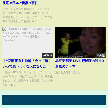
反応 #日本 #警察 #事件
...
このチャンネルの動画はフィクションで
す。 実在の人物・団体・事件などとは一
切関係ありません。 あくまで、うp主の想
像上の物語としてお楽しみく...
AKB48
未分類
【#花田藍衣】前編「会って嬉し
堀江美都子 LIVE 野球狂の詩 ED
いって思うような人になりたか
勇気のテーマ
ったんです」――なんで令和に
「週プレNEWS」＆「週プレ プラス!」に
漫画も大好きでした。...
てAKB48の“令和世代”こと17、18、19期生
AKB48？ Case.5 花田藍衣
をひとりずつ深堀りする新連載「なんで令
【#AKB48】
和にAKB...
s