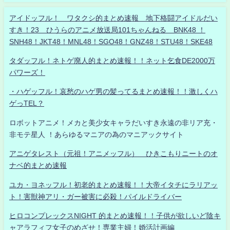
アイドッフル！ ワタクシ的まとめ速報 地下格闘アイドルだい
すき！23 ひうらのアニメ放送局101ちゃんねる BNK48 ！
SNH48！JKT48！MNL48！SGO48！GNZ48！STU48！SKE48
タダッフル！ネトゲ廃人的まとめ速報！！ネット乞食DE2000万
パワーズ！
・ハゲッフル！哀愁のハゲ男の髪ってるまとめ速報！！激しくハ
ゲっTEL？
ロボットアニメ！メカと美少女キャラだいすき永遠の非リア充・
非モテ星人 ！あらゆるマニアの為のマニアックサイト
アニゲタレスト（元祖！アニメッフル） ひきこもりニートのオ
ナベ的まとめ速報
ユカ・ヨネッフル！初老的まとめ速報！！大帝イタチにラリアッ
ト！害獣神アリ・ガー被害に必殺！パイルドライバー
ヒロコンプレックスNIGHT 的まとめ速報！！子供が欲しいど陰キ
ャアラフィフ女子のめざせ！専業主婦！婚活計画編