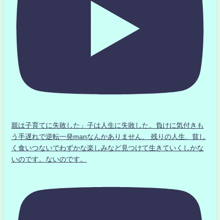
親は子育てに失敗した」子は人生に失敗した。負けに気付きも
う手遅れで逆転一発manなんかありません、 残りの人生、貧し
く食いつないでわずかな楽しみなど見つけて生きていくしかな
いのです。ないのです。