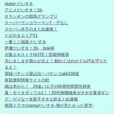
vtuber だいすき
アニメだいすき！26-
オラシオンの競馬グランプリ
スーパーウンコウーマンT・子なし
スケバン氷子のまとめ速報！
とおやまエリア51
一番くじ福袋 だいすき
声優だいすき！26- bnk46
大阪エキストラNOTE！芸能情報局
天にまします我らが父よ！ 願わくはわがドル円を守りた
まえ！
実録パチンコ梁山泊！パチンコakb108道
有益便利情報サイトの杜
病は木から！ 24金バエ子の特発性間質性肺炎
真・モリタダッフル2！！50代無職独身ガチホモ童貞ギン
グ・ゲイなー女装子オネエ的まとめ速報
韓国ドラマcinemaだいすき-僕が見たかった星空-