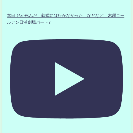
本日 兄が死んだ 葬式には行かなかった などなど 木曜ゴー
ルデン日浦劇場パート7