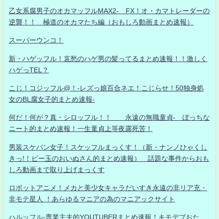
乙女系腐男子のオカマッフルMAX2- FX！オ・カマトレーダーの
逆襲！！ 極道のオカマたち編（おもしろ動画まとめ速報）
スーパーウンコ！
新・ハゲッフル！哀愁のハゲ男の髪ってるまとめ速報！！激しく
ハゲっTEL？
こじ！コジッフル@！-レズっ娘百合ネエ！こじらせ！50独身処
女のBL腐女子的まとめ速報-
何だ！何が？真・シロッフル！！ 永遠の無職童貞- ぼっちな
ニート的まとめ速報！一生童貞上等夜露死苦！
男装スケバン女子！スケッフルまっくす！（新・ナンノひゃくし
きっ!！ビー玉のおいぬさん的まとめ速報） 話題な事件からおも
しろ動画まで取り上げまっくす
ロボットアニメ！メカと美少女キャラだいすき永遠の非リア充・
非モテ星人 ！あらゆるマニアの為のマニアックサイト
ハルッフル-専業主夫的YOUTUBERまとめ速報！キモデブおた