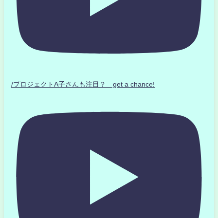
/プロジェクトA子さんも注目？ get a chance!