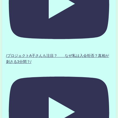
/プロジェクトA子さんも注目？ なぜ私は入会拒否？真相が
刺さる3分間？/