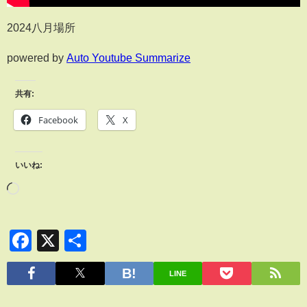
2024八月場所
powered by
Auto Youtube Summarize
共有:
Facebook
X
いいね:
Facebook
X
共
有
LINE