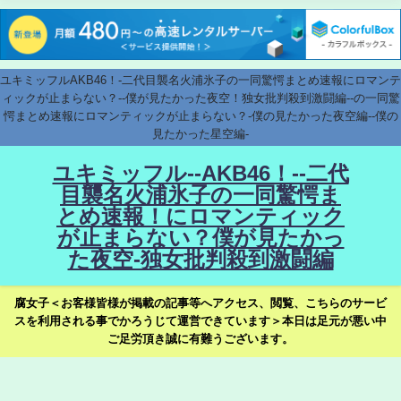
ユキミッフルAKB46！-二代目襲名火浦氷子の一同驚愕まとめ速報にロマンテ
ィックが止まらない？--僕が見たかった夜空！独女批判殺到激闘編--の一同驚
愕まとめ速報にロマンティックが止まらない？-僕の見たかった夜空編--僕の
見たかった星空編-
ユキミッフル--AKB46！--二代
目襲名火浦氷子の一同驚愕ま
とめ速報！にロマンティック
が止まらない？僕が見たかっ
た夜空-独女批判殺到激闘編
腐女子＜お客様皆様が掲載の記事等へアクセス、閲覧、こちらのサービ
スを利用される事でかろうじて運営できています＞本日は足元が悪い中
ご足労頂き誠に有難うございます。