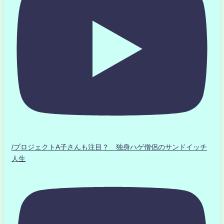
/プロジェクトA子さんも注目？ 独身ハゲ僧侶のサンドイッチ
人生