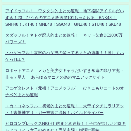
アイドッフル！ ワタクシ的まとめ速報 地下格闘アイドルだい
すき！23 ひうらのアニメ放送局101ちゃんねる BNK48 ！
SNH48！JKT48！MNL48！SGO48！GNZ48！STU48！SKE48
タダッフル！ネトゲ廃人的まとめ速報！！ネット乞食DE2000万
パワーズ！
・ハゲッフル！哀愁のハゲ男の髪ってるまとめ速報！！激しくハ
ゲっTEL？
ロボットアニメ！メカと美少女キャラだいすき永遠の非リア充・
非モテ星人 ！あらゆるマニアの為のマニアックサイト
アニゲタレスト（元祖！アニメッフル） ひきこもりニートのオ
ナベ的まとめ速報
ユカ・ヨネッフル！初老的まとめ速報！！大帝イタチにラリアッ
ト！害獣神アリ・ガー被害に必殺！パイルドライバー
ヒロコンプレックスNIGHT 的まとめ速報！！子供が欲しいど陰キ
ャアラフィフ女子のめざせ！専業主婦！婚活計画編