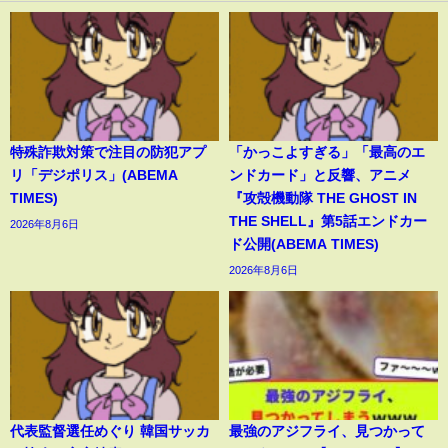
特殊詐欺対策で注目の防犯アプ
「かっこよすぎる」「最高のエ
リ「デジポリス」(ABEMA
ンドカード」と反響、アニメ
TIMES)
『攻殻機動隊 THE GHOST IN
THE SHELL』第5話エンドカー
2026年8月6日
ド公開(ABEMA TIMES)
2026年8月6日
代表監督選任めぐり 韓国サッカ
最強のアジフライ、見つかって