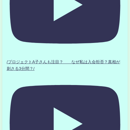
/プロジェクトA子さんも注目？ なぜ私は入会拒否？真相が
刺さる3分間？/