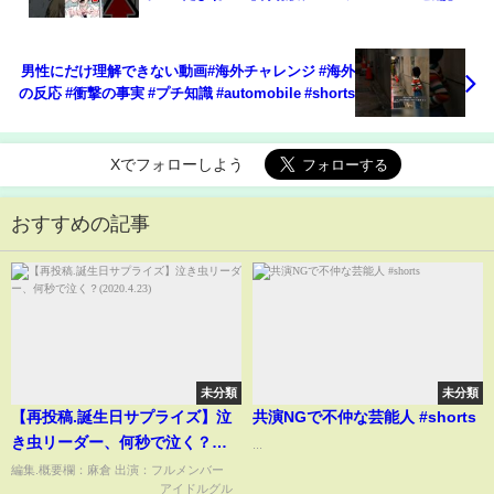
チェンソーマン #shorts
男性にだけ理解できない動画#海外チャレンジ #海外
の反応 #衝撃の事実 #プチ知識 #automobile #shorts
Xでフォローしよう
おすすめの記事
未分類
未分類
【再投稿.誕生日サプライズ】泣
共演NGで不仲な芸能人 #shorts
き虫リーダー、何秒で泣く？
...
(2020.4.23)
編集.概要欄：麻倉 出演：フルメンバー
______________________ アイドルグル