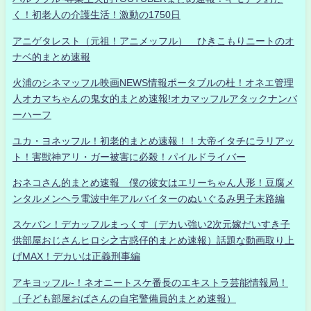
く！初老人の介護生活！激動の1750日
アニゲタレスト（元祖！アニメッフル） ひきこもりニートのオ
ナベ的まとめ速報
火浦のシネマッフル映画NEWS情報ポータブルの杜！オネエ管理
人オカマちゃんの鬼女的まとめ速報!オカマッフルアタックナンバ
ーハーフ
ユカ・ヨネッフル！初老的まとめ速報！！大帝イタチにラリアッ
ト！害獣神アリ・ガー被害に必殺！パイルドライバー
おネコさん的まとめ速報 僕の彼女はエリーちゃん人形！豆腐メ
ンタルメンヘラ電波中年アルバイターのぬいぐるみ男子末路編
スケバン！デカッフルまっくす（デカい強い2次元嫁だいすき子
供部屋おじさんヒロシ之古惑仔的まとめ速報）話題な動画取り上
げMAX！デカいは正義刑事編
アキヨッフル-！ネオニートスケ番長のエキストラ芸能情報局！
（子ども部屋おばさんの自宅警備員的まとめ速報）