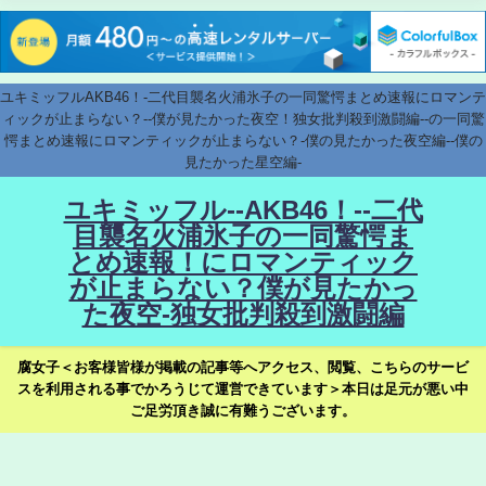
ユキミッフルAKB46！-二代目襲名火浦氷子の一同驚愕まとめ速報にロマンテ
ィックが止まらない？--僕が見たかった夜空！独女批判殺到激闘編--の一同驚
愕まとめ速報にロマンティックが止まらない？-僕の見たかった夜空編--僕の
見たかった星空編-
ユキミッフル--AKB46！--二代
目襲名火浦氷子の一同驚愕ま
とめ速報！にロマンティック
が止まらない？僕が見たかっ
た夜空-独女批判殺到激闘編
腐女子＜お客様皆様が掲載の記事等へアクセス、閲覧、こちらのサービ
スを利用される事でかろうじて運営できています＞本日は足元が悪い中
ご足労頂き誠に有難うございます。