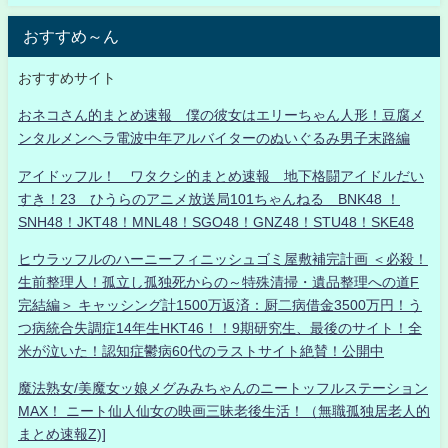
おすすめ～ん
おすすめサイト
おネコさん的まとめ速報 僕の彼女はエリーちゃん人形！豆腐メ
ンタルメンヘラ電波中年アルバイターのぬいぐるみ男子末路編
アイドッフル！ ワタクシ的まとめ速報 地下格闘アイドルだい
すき！23 ひうらのアニメ放送局101ちゃんねる BNK48 ！
SNH48！JKT48！MNL48！SGO48！GNZ48！STU48！SKE48
ヒウラッフルのハーニーフィニッシュゴミ屋敷補完計画 ＜必殺！
生前整理人！孤立し孤独死からの～特殊清掃・遺品整理への道F
完結編＞ キャッシング計1500万返済：厨二病借金3500万円！う
つ病統合失調症14年生HKT46！！9期研究生、最後のサイト！全
米が泣いた！認知症鬱病60代のラストサイト絶賛！公開中
魔法熟女/美魔女ッ娘メグみみちゃんのニートッフルステーション
MAX！ ニート仙人仙女の映画三昧老後生活！（無職孤独居老人的
まとめ速報Z)]