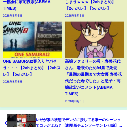
ー協会に家宅捜索(ABEMA
しまうｗｗｗ【2chまとめ】
TIMES)
【2chスレ】【5chスレ】
2026年8月6日
2026年8月6日
ONE SAMURAI2客入りヤバそ
高嶋ファミリーの母・寿美花代
う・・・【2chまとめ】【2chス
さん、老衰のため94歳で死去
レ】【5chスレ】
「最期の最期まで大女優 寿美花
代だった母でした」と息子・高
2026年8月6日
嶋政宏がコメント(ABEMA
TIMES)
2026年8月6日
レゼが素の状態でデンジに接してる唯一のシーンっ
てコレだよね？ 【劇場版チェンソーマン レゼ編】#