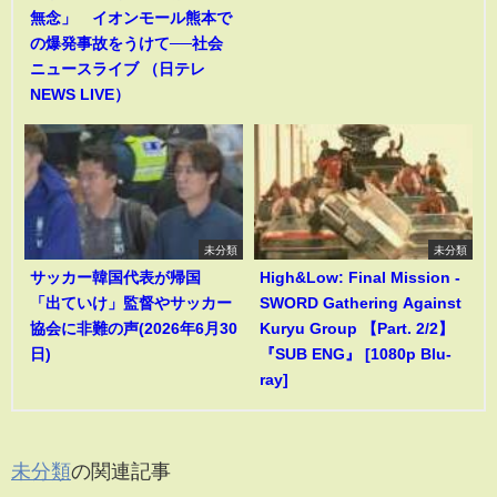
無念」 イオンモール熊本で
の爆発事故をうけて──社会
ニュースライブ （日テレ
NEWS LIVE）
未分類
未分類
サッカー韓国代表が帰国
High&Low: Final Mission -
「出ていけ」監督やサッカー
SWORD Gathering Against
協会に非難の声(2026年6月30
Kuryu Group 【Part. 2/2】
日)
『SUB ENG』 [1080p Blu-
ray]
未分類
の関連記事