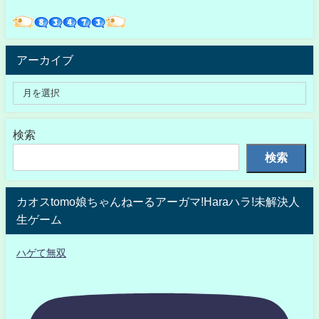
アーカイブ
検索
検索
カオスtomo娘ちゃんねーるアーガマ!Haraハラ!未解決人
生ゲーム
ハゲて無双