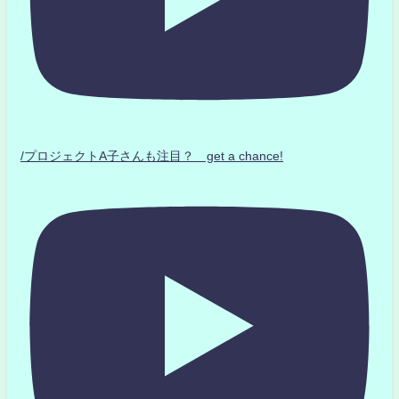
/プロジェクトA子さんも注目？ get a chance!