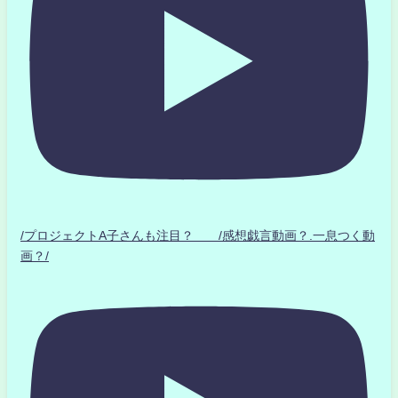
/プロジェクトA子さんも注目？ /感想戯言動画？.一息つく動
画？/