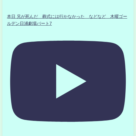
本日 兄が死んだ 葬式には行かなかった などなど 木曜ゴー
ルデン日浦劇場パート7