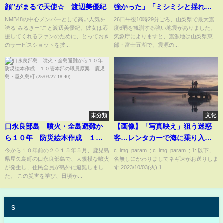
顔”がまるで天使☆ 渡辺美優紀
強かった」「ミシミシと揺れる
ような音が」【山梨県・富士河
NMB48の中心メンバーとして高い人気を
26日午後10時29分ごろ、山梨県で最大震
誇る“みるきー”こと渡辺美優紀。彼女は応
度6弱を観測する強い地震がありました。
口湖町で震度6弱の地震】｜TBS
援してくれるファンのために、とっておき
気象庁によりますと、震源地は山梨県東
NEWS DIG
のサービスショットを披...
部・富士五湖で、震源の...
未分類
文化
口永良部島 噴火・全島避難か
【画像】「写真映え」狙う迷惑
ら１０年 防災絵本作成 １０
客…レンタカーで海に乗り入れ
管本部の職員原案 鹿児島・屋
ポーズｗｗｗｗｗ
今から１０年前の２０１５年５月、鹿児島
c_img_param=; c_img_param=; 1: 以下、
県屋久島町の口永良部島で、大規模な噴火
名無しにかわりましてネギ速がお送りしま
久島町 (25/03/27 18:40)
が発生し、住民全員が島外に避難しまし
す 2023/10/03(火) 1...
た。 この災害を学び、日頃か...
s