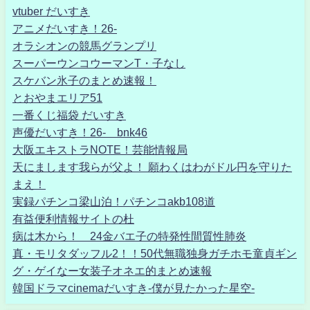
vtuber だいすき
アニメだいすき！26-
オラシオンの競馬グランプリ
スーパーウンコウーマンT・子なし
スケバン氷子のまとめ速報！
とおやまエリア51
一番くじ福袋 だいすき
声優だいすき！26- bnk46
大阪エキストラNOTE！芸能情報局
天にまします我らが父よ！ 願わくはわがドル円を守りた
まえ！
実録パチンコ梁山泊！パチンコakb108道
有益便利情報サイトの杜
病は木から！ 24金バエ子の特発性間質性肺炎
真・モリタダッフル2！！50代無職独身ガチホモ童貞ギン
グ・ゲイなー女装子オネエ的まとめ速報
韓国ドラマcinemaだいすき-僕が見たかった星空-