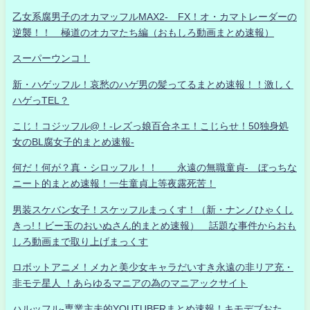
乙女系腐男子のオカマッフルMAX2- FX！オ・カマトレーダーの
逆襲！！ 極道のオカマたち編（おもしろ動画まとめ速報）
スーパーウンコ！
新・ハゲッフル！哀愁のハゲ男の髪ってるまとめ速報！！激しく
ハゲっTEL？
こじ！コジッフル@！-レズっ娘百合ネエ！こじらせ！50独身処
女のBL腐女子的まとめ速報-
何だ！何が？真・シロッフル！！ 永遠の無職童貞- ぼっちな
ニート的まとめ速報！一生童貞上等夜露死苦！
男装スケバン女子！スケッフルまっくす！（新・ナンノひゃくし
きっ!！ビー玉のおいぬさん的まとめ速報） 話題な事件からおも
しろ動画まで取り上げまっくす
ロボットアニメ！メカと美少女キャラだいすき永遠の非リア充・
非モテ星人 ！あらゆるマニアの為のマニアックサイト
ハルッフル-専業主夫的YOUTUBERまとめ速報！キモデブおた