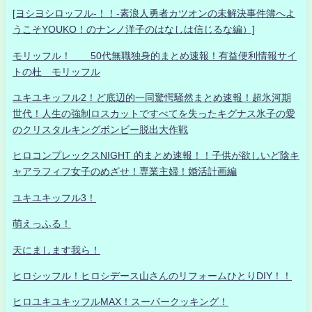
[ヨシヨシロッフル-！！-素浪人勇者カツオンの未解決事件簿へよ
うこそYOUKO！のナンノ洋子のはなしは信じるな編）]
モリッフル！ 50代無職独身的まとめ速報！有益便利情報サイ
トの杜 モリッフル
ユキユキッフル2！ど底辺的一同驚愕騒然まとめ速報！超氷河期
世代！人生の強制ロスカットですべてを失ったキグナス氷子の愛
のクリスタルキングボンビー脱出大作戦
ヒロコンプレックスNIGHT 的まとめ速報！！子供が欲しいど陰キ
ャアラフィフ女子のめざせ！専業主婦！婚活計画編
ユキユキッフル3！
萌えっふる！
天にまします我ら！
ヒロシッフル！ヒロシデース山さんのリフォームひとりDIY！！
ヒロユキユキッフルMAX！スーパークッキング！