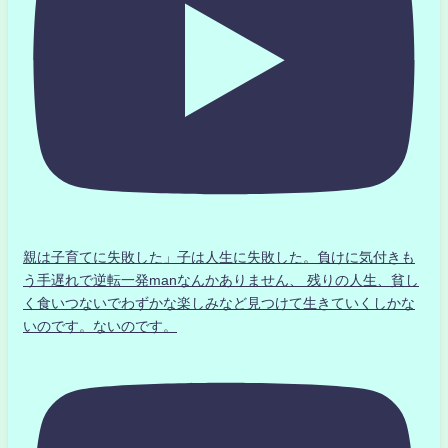
親は子育てに失敗した」子は人生に失敗した。負けに気付きも
う手遅れで逆転一発manなんかありません、 残りの人生、貧し
く食いつないでわずかな楽しみなど見つけて生きていくしかな
いのです。ないのです。