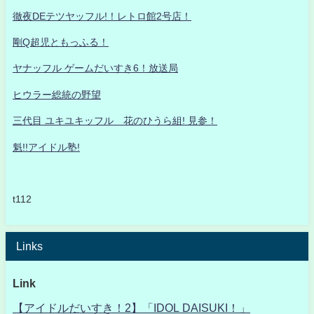
徹夜DEテツヤッフル!！レトロ館2号店！
剛Q超児ともっふる！
ヤナッフル ゲームだいすき6！放送局
ヒウラー総統の野望
三代目 ユキユキッフル 花のひうら組! 見参！
魁!!アイドル塾!
t112
Links
Link
【アイドルだいすき！2】「IDOL DAISUKI！」