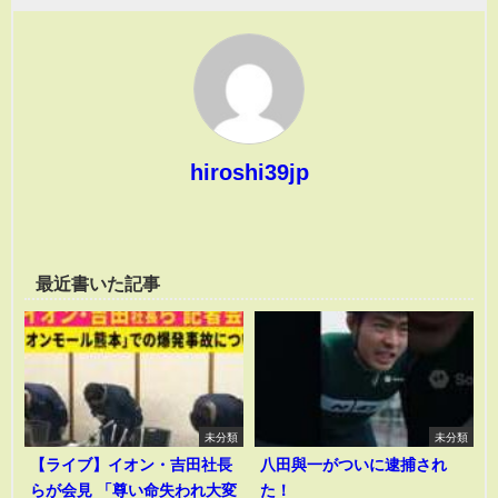
hiroshi39jp
最近書いた記事
未分類
未分類
【ライブ】イオン・吉田社長
八田與一がついに逮捕され
らが会見 「尊い命失われ大変
た！