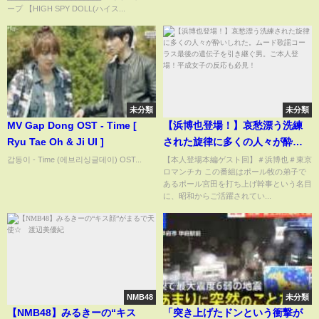
ープ 【HIGH SPY DOLL(ハイス...
未分類
未分類
MV Gap Dong OST - Time [
【浜博也登場！】哀愁漂う洗練
Ryu Tae Oh & Ji UI ]
された旋律に多くの人々が酔い
しれた。ムード歌謡コーラス最
갑동이 - Time (에브리싱글데이) OST...
【本人登場本編ゲスト回】＃浜博也＃東京
ロマンチカ この番組はポール牧の弟子で
後の遺伝子を引き継ぐ男。ご本
あるポール宮田を打ち上げ幹事という名目
人登場！平成女子の反応も必
に、昭和からご活躍されてい...
見！
NMB48
未分類
【NMB48】みるきーの“キス
「突き上げたドンという衝撃が