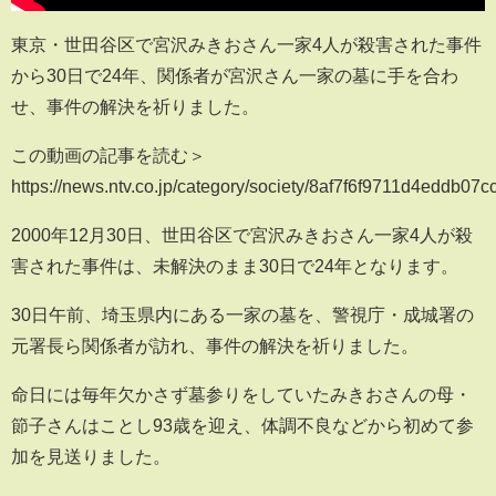
東京・世田谷区で宮沢みきおさん一家4人が殺害された事件
から30日で24年、関係者が宮沢さん一家の墓に手を合わ
せ、事件の解決を祈りました。
この動画の記事を読む＞
https://news.ntv.co.jp/category/society/8af7f6f9711d4eddb07
2000年12月30日、世田谷区で宮沢みきおさん一家4人が殺
害された事件は、未解決のまま30日で24年となります。
30日午前、埼玉県内にある一家の墓を、警視庁・成城署の
元署長ら関係者が訪れ、事件の解決を祈りました。
命日には毎年欠かさず墓参りをしていたみきおさんの母・
節子さんはことし93歳を迎え、体調不良などから初めて参
加を見送りました。