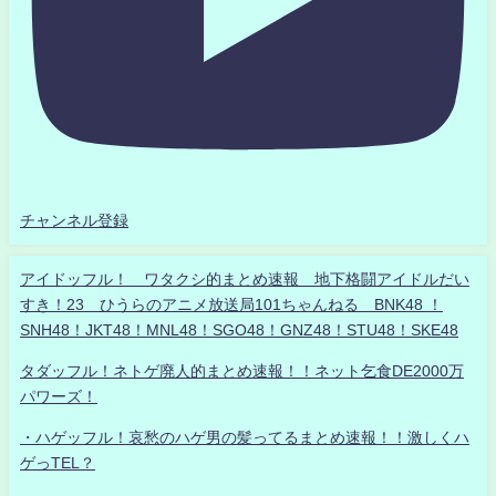
チャンネル登録
アイドッフル！ ワタクシ的まとめ速報 地下格闘アイドルだい
すき！23 ひうらのアニメ放送局101ちゃんねる BNK48 ！
SNH48！JKT48！MNL48！SGO48！GNZ48！STU48！SKE48
タダッフル！ネトゲ廃人的まとめ速報！！ネット乞食DE2000万
パワーズ！
・ハゲッフル！哀愁のハゲ男の髪ってるまとめ速報！！激しくハ
ゲっTEL？