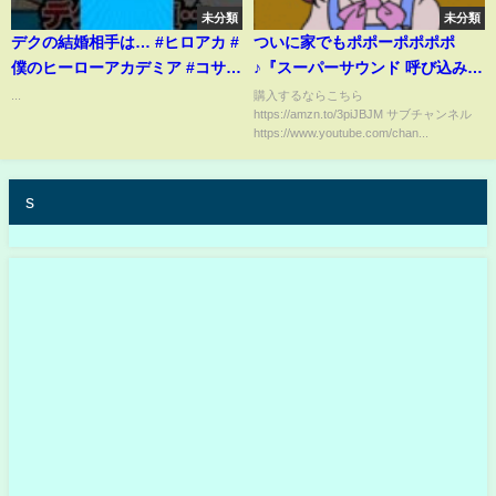
未分類
未分類
デクの結婚相手は… #ヒロアカ #
ついに家でもポポーポポポポ
僕のヒーローアカデミア #コサン
♪『スーパーサウンド 呼び込み君
ジの動画
ミニ』が最高すぎる件。
...
購入するならこちら
https://amzn.to/3piJBJM サブチャンネル
https://www.youtube.com/chan...
s