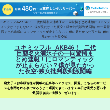
ユキミッフルAKB46！-二代目襲名火浦氷子の一同驚愕まとめ速報にロマンテ
ィックが止まらない？--僕が見たかった夜空！独女批判殺到激闘編--の一同驚
愕まとめ速報にロマンティックが止まらない？-僕の見たかった夜空編--僕の
見たかった星空編-
ユキミッフル--AKB46！--二代
目襲名火浦氷子の一同驚愕ま
とめ速報！にロマンティック
が止まらない？僕が見たかっ
た夜空-独女批判殺到激闘編
腐女子＜お客様皆様が掲載の記事等へアクセス、閲覧、こちらのサービ
スを利用される事でかろうじて運営できています＞本日は足元が悪い中
ご足労頂き誠に有難うございます。