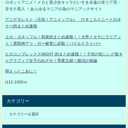
ロボットアニメ！メカと美少女キャラだいすき永遠の非リア充・
非モテ星人 ！あらゆるマニアの為のマニアックサイト
アニゲタレスト（元祖！アニメッフル） ひきこもりニートのオ
ナベ的まとめ速報
ユカ・ヨネッフル！初老的まとめ速報！！大帝イタチにラリアッ
ト！害獣神アリ・ガー被害に必殺！パイルドライバー
ヒロコンプレックスNIGHT 的まとめ速報！！子供が欲しいど陰キ
ャアラフィフ女子のめざせ！専業主婦！婚活計画編
萌えっとこあに！
t112-1000ｍ
カテゴリー