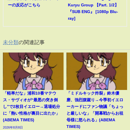
ーの反応がこちら
Kuryu Group 【Part. 1/2】
『SUB ENG』 [1080p Blu-
ray]
未分類
の関連記事
「軽率だな」浦和10番マテウ
「ミドルキック炸裂」鈴木優
ス・サヴィオが“最悪の突き倒
磨、強烈腹蹴り→今季初イエロ
し”で2枚目イエロー→退場処分
ーカードにファン物議「ちょっ
に「熱い性格が裏目に出たか」
と厳しいな」「開幕戦からお祖
(ABEMA TIMES)
母様に怒られる」(ABEMA
TIMES)
2026年8月8日