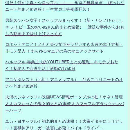
何だ！何が？真・シロッフル！！ 永遠の無職童貞- ぼっちな
ニート的まとめ速報！一生童貞上等夜露死苦！
男装スケバン女子！スケッフルまっくす！（新・ナンノひゃくし
きっ!！ビー玉のおいぬさん的まとめ速報） 話題な事件からおも
しろ動画まで取り上げまっくす
ロボットアニメ！メカと美少女キャラだいすき永遠の非リア充・
非モテ星人 ！あらゆるマニアの為のマニアックサイト
ハルッフル-専業主夫的YOUTUBERまとめ速報！キモデブおた
く！初老人の介護生活！激動の1750日
アニゲタレスト（元祖！アニメッフル） ひきこもりニートのオ
ナベ的まとめ速報
火浦のシネマッフル映画NEWS情報ポータブルの杜！オネエ管理
人オカマちゃんの鬼女的まとめ速報!オカマッフルアタックナンバ
ーハーフ
ユカ・ヨネッフル！初老的まとめ速報！！大帝イタチにラリアッ
ト！害獣神アリ・ガー被害に必殺！パイルドライバー