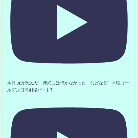
本日 兄が死んだ 葬式には行かなかった などなど 木曜ゴー
ルデン日浦劇場パート7