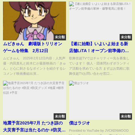
未分類
未分類
ムビきゅん 劇場版トリリオン
【遂に始動】いよいよ始まる新
ゲームを特集 2月12日
店舗LiTA！オープン前準備の軍
神・爆撃竜馬に密着！
ムビきゅん 2025年2月12日内容：人気声
歌舞伎超TVではチャリティー先を募集し
優・内田真礼と鈴木仁が最新映画の「きゅ
ています！ 個人・団体問わずボランティ
ん」と心に刺さるなポイントを紹介するレ
ア活動を求めている方 まずはお気軽に歌
コメンド映画番組出演...
舞伎超TVお問い合わせ窓口...
未分類
未分類
地震予言2025年7月 たつき諒の
僕はラジオ
大災害予言は当たるのか #防災 #
Provided to YouTube by JVCKENWOOD