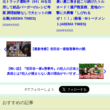
元トラック運転手（64）AIを活
暑い夏に巻き起こり続けたトル
用して絶品バーガーのレシピ考
ネード！瀬戸熊直樹、意地の一
案 調理経験なしで大ヒットの舞
撃に大興奮「しびれる
台裏(ABEMA TIMES)
ぜ！！！」/麻雀・Mトーナメン
ト(ABEMA TIMES)
2026年8月8日
2026年8月8日
【最新考察】世田谷一家殺害事件の闇
【怖い話】『世田谷一家●害事件』の犯人の正体と
真相とは?犯人が捕まらない真の理由がヤバすぎる
【ゆっくり解説】
Xでフォローしよう
おすすめの記事