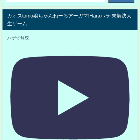
カオスtomo娘ちゃんねーるアーガマ!Haraハラ!未解決人
生ゲーム
ハゲて無双