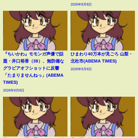
2026年8月8日
『ちいかわ』モモンガ声優で話
ひまわり40万本が見ごろ 山梨・
題・井口裕香（38）、無防備な
北杜市(ABEMA TIMES)
グラビアオフショットに反響
2026年8月8日
「たまりませんねっ」(ABEMA
TIMES)
2026年8月8日