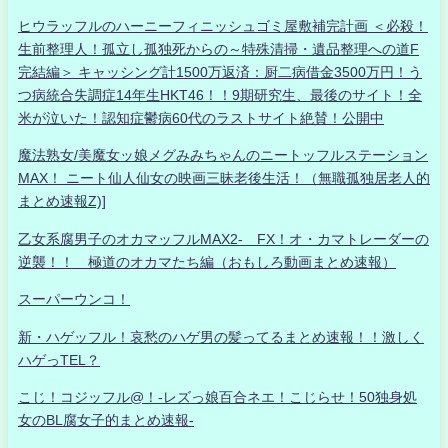
ヒウラッフルのハーニーフィニッシュゴミ屋敷補完計画 ＜必殺！
生前整理人！孤立し孤独死からの～特殊清掃・遺品整理への道F
完結編＞ キャッシング計1500万返済：厨二病借金3500万円！う
つ病統合失調症14年生HKT46！！9期研究生、最後のサイト！全
米が泣いた！認知症鬱病60代のラストサイト絶賛！公開中
魔法熟女/美魔女ッ娘メグみみちゃんのニートッフルステーション
MAX！ ニート仙人仙女の映画三昧老後生活！（無職孤独居老人的
まとめ速報Z)]
乙女系腐男子のオカマッフルMAX2- FX！オ・カマトレーダーの
逆襲！！ 極道のオカマたち編（おもしろ動画まとめ速報）
スーパーウンコ！
新・ハゲッフル！哀愁のハゲ男の髪ってるまとめ速報！！激しく
ハゲっTEL？
こじ！コジッフル@！-レズっ娘百合ネエ！こじらせ！50独身処
女のBL腐女子的まとめ速報-