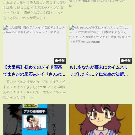
Victor Entertainment Corp. 僕はラジオ ·
防災グッズ #地震 #都市伝説 #予
これまでに阪神淡路大震災と東日本大震災
M...
を経験し 防災に対する意識がどんどん高
言
まっていき。 漠然と防災の知識をもっと
もっと世の中の人が周知して...
未分類
未分類
【大困惑】初めてのメイド喫茶
もしあなたが幕末にタイムスリ
でまさかの反応wメイドさんのテ
ップしたら…？仁先生の決断
ンションに一家呆然…。
が、日本の未来を変えた！ #仁
ご覧いただきありがとうございます? メイ
...
ドカフェ行ってきましたー❤️ ママと3姉妹
JIN #感動ドラマ #江戸時代 #医
初めて！メイドさんたち、めちゃくちゃか
療ドラマ #映画 #movie #shorts
わいかったです…??...