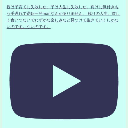
親は子育てに失敗した」子は人生に失敗した。負けに気付きも
う手遅れで逆転一発manなんかありません、 残りの人生、貧し
く食いつないでわずかな楽しみなど見つけて生きていくしかな
いのです。ないのです。