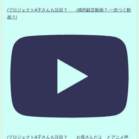
/プロジェクトA子さんも注目？ /感想戯言動画？.一息つく動
画？/
/プロジェクトA子さんも注目？ お母さんだよ とアニメ声