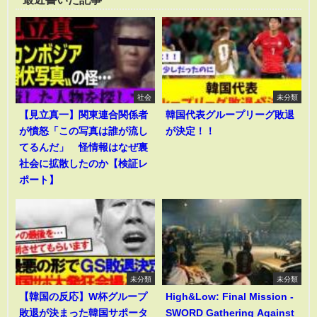
社会
未分類
【見立真一】関東連合関係者
韓国代表グループリーグ敗退
が憤怒「この写真は誰が流し
が決定！！
てるんだ」 怪情報はなぜ裏
社会に拡散したのか【検証レ
ポート】
未分類
未分類
【韓国の反応】W杯グループ
High&Low: Final Mission -
敗退が決まった韓国サポータ
SWORD Gathering Against