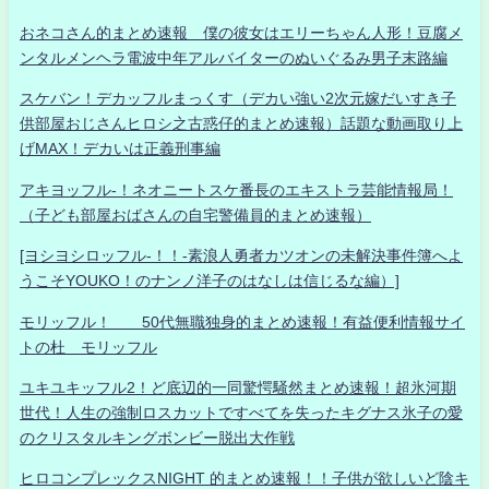
おネコさん的まとめ速報 僕の彼女はエリーちゃん人形！豆腐メ
ンタルメンヘラ電波中年アルバイターのぬいぐるみ男子末路編
スケバン！デカッフルまっくす（デカい強い2次元嫁だいすき子
供部屋おじさんヒロシ之古惑仔的まとめ速報）話題な動画取り上
げMAX！デカいは正義刑事編
アキヨッフル-！ネオニートスケ番長のエキストラ芸能情報局！
（子ども部屋おばさんの自宅警備員的まとめ速報）
[ヨシヨシロッフル-！！-素浪人勇者カツオンの未解決事件簿へよ
うこそYOUKO！のナンノ洋子のはなしは信じるな編）]
モリッフル！ 50代無職独身的まとめ速報！有益便利情報サイ
トの杜 モリッフル
ユキユキッフル2！ど底辺的一同驚愕騒然まとめ速報！超氷河期
世代！人生の強制ロスカットですべてを失ったキグナス氷子の愛
のクリスタルキングボンビー脱出大作戦
ヒロコンプレックスNIGHT 的まとめ速報！！子供が欲しいど陰キ