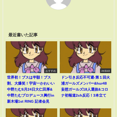
最近書いた記事
おすすめ
AKB48
世界初！ブスは半額！ブス
ドン引き反応不可避-第１回火
割、大爆笑！宇宙一かわいい
浦ガールズメンバー&hur48
中野たむ6月24日大仁田厚&
妄想ガールズ18人選抜&コロ
中野たむプロデュース興行in
ナ初報道2ch反応！3本立て
新木場1st RING 記者会見