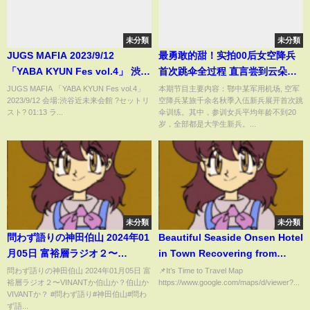
未分類
未分類
JUGS MAFIA 2023/9/12
最勇敢的甜！实拍00后女空降兵
「YABA KYUN Fes vol.4」 渋谷
首次跳伞全过程 直言尝到云朵
近未来会館［4K］ #ジャグマフ
甜！20211206 | 军迷天下
JUGS MAFIA 「YABA KYUN Fes vol.4」
本期节目主要内容：鄂中某军用机场, 空军
2023/9/12 会場:渋谷近未来会館 ?セットリ
空降兵某旅千余名秋季入伍新兵展开首次跳
スト? 01:13 ラ...
伞训练。其中，参训女兵平均年龄不到20
岁，全部都是大学生新兵。...
未分類
未分類
問わず語りの神田伯山 2024年01
Beautiful Seaside Onsen Hotel
月05日 富裕層ラジオ２〜
in Town Recovering from
VINANTか伯山か？伯山か
Tsunami Damage |
問わず語りの神田伯山 2024年01月05日 富
📌It’s Time to Travel Map
裕層ラジオ２〜VINANTか伯山か？伯山か
https://www.google.com/maps/d/viewer?...
VIVANTか？
Minamisanriku Hotel Kanyo
VIVANTか？ #問わず語り#神田伯山#問わ
ず語...