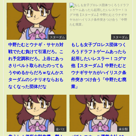
スターダム
スターダム
中野たむとウナギ・サヤカ対
もしも女子プロレス団体つく
戦でたむ負けて引退だろ。こ
ろうドラフトゲームあったら
れ予定調和だろ。上谷にあっ
起用したいレスラー！コグマ
さりベルト取られたのっても
他【スターダム】中野たむと
うやめるからだろｗなんかス
ウナギサヤカがハイリスク条
ターダムのシナリオならおも
件突きつけ合う「中野たむ廃
なくなった団体だな
業」
金バエ
未分類