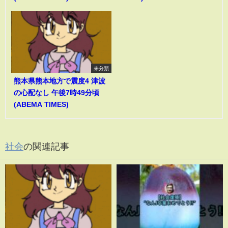
未分類
熊本県熊本地方で震度4 津波
の心配なし 午後7時49分頃
(ABEMA TIMES)
社会
の関連記事