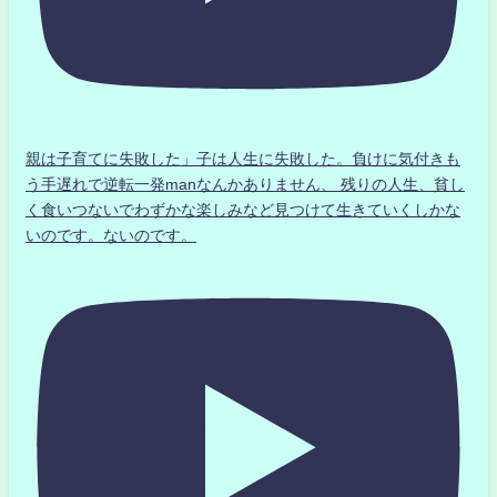
親は子育てに失敗した」子は人生に失敗した。負けに気付きも
う手遅れで逆転一発manなんかありません、 残りの人生、貧し
く食いつないでわずかな楽しみなど見つけて生きていくしかな
いのです。ないのです。