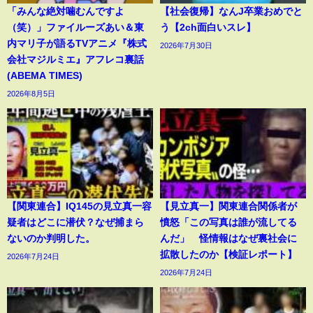
「みんな絶対噛むんですよ
【社会復帰】なんJ卒業おめでと
（笑）」ファイルーズあい＆東
う【2ch面白いスレ】
内マリ子が語るTVアニメ『株式
2026年7月30日
会社マジルミエ』アフレコ裏話
(ABEMA TIMES)
2026年8月5日
【関東連合】IQ145の見立真一容
【見立真一】関東連合関係者が
疑者はどこに潜伏？なぜ捕まら
憤怒「この写真は誰が流してる
ないのか判明した。
んだ」 怪情報はなぜ裏社会に
拡散したのか【検証レポート】
2026年7月24日
2026年7月24日