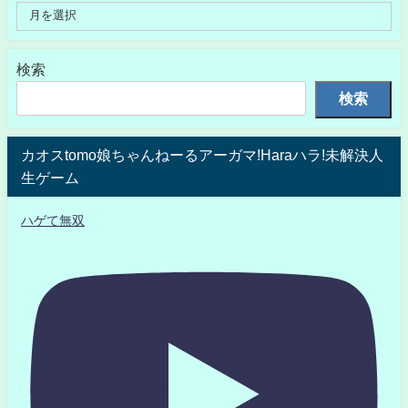
検索
検索
カオスtomo娘ちゃんねーるアーガマ!Haraハラ!未解決人
生ゲーム
ハゲて無双