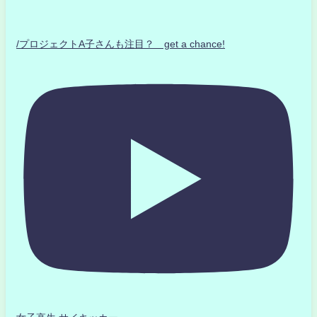
/プロジェクトA子さんも注目？ get a chance!