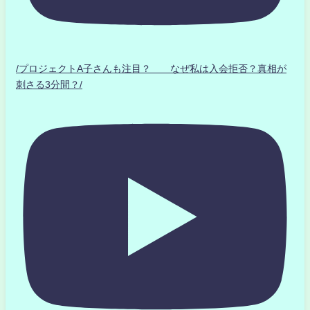
/プロジェクトA子さんも注目？ なぜ私は入会拒否？真相が
刺さる3分間？/