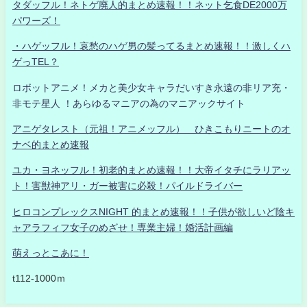
タダッフル！ネトゲ廃人的まとめ速報！！ネット乞食DE2000万
パワーズ！
・ハゲッフル！哀愁のハゲ男の髪ってるまとめ速報！！激しくハ
ゲっTEL？
ロボットアニメ！メカと美少女キャラだいすき永遠の非リア充・
非モテ星人 ！あらゆるマニアの為のマニアックサイト
アニゲタレスト（元祖！アニメッフル） ひきこもりニートのオ
ナベ的まとめ速報
ユカ・ヨネッフル！初老的まとめ速報！！大帝イタチにラリアッ
ト！害獣神アリ・ガー被害に必殺！パイルドライバー
ヒロコンプレックスNIGHT 的まとめ速報！！子供が欲しいど陰キ
ャアラフィフ女子のめざせ！専業主婦！婚活計画編
萌えっとこあに！
t112-1000ｍ