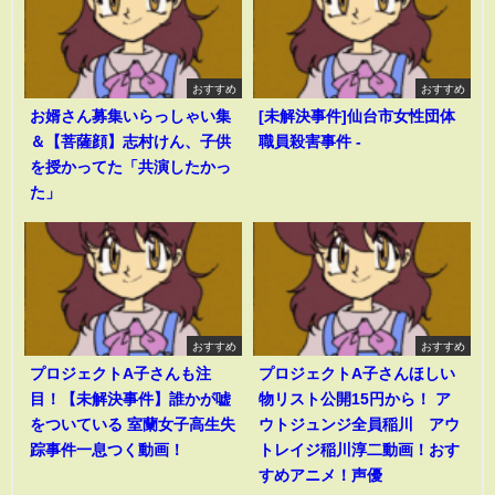
おすすめ
おすすめ
お婿さん募集いらっしゃい集
[未解決事件]仙台市女性団体
＆【菩薩顔】志村けん、子供
職員殺害事件 -
を授かってた「共演したかっ
た」
おすすめ
おすすめ
プロジェクトA子さんも注
プロジェクトA子さんほしい
目！【未解決事件】誰かが嘘
物リスト公開15円から！ ア
をついている 室蘭女子高生失
ウトジュンジ全員稲川 アウ
踪事件一息つく動画！
トレイジ稲川淳二動画！おす
すめアニメ！声優