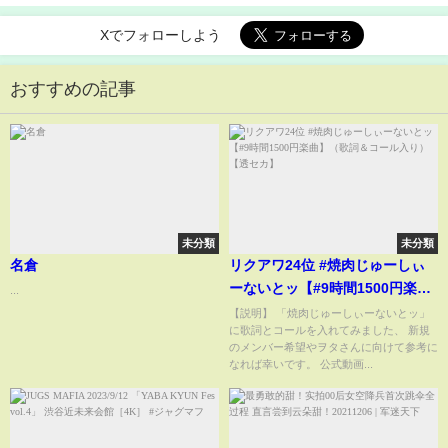
Xでフォローしよう
おすすめの記事
未分類
未分類
名倉
リクアワ24位 #焼肉じゅーしぃ
ーないとッ【#9時間1500円楽
...
曲】（歌詞＆コール入り）【透
【説明】 「焼肉じゅーしぃーないとッ」
に歌詞とコールを入れてみました、 新規
セカ】
のメンバー希望やヲタさんに向けて参考に
なれば幸いです。 公式動画...