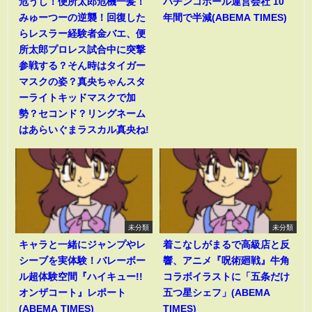
危うし！便所太郎危機一髪！
パチンコホール運営会社 10
みゅーつーの逆襲！回復した
年間で半減(ABEMA TIMES)
らレスラー経験者金バエ、便
所太郎プロレス試合中に突撃
参戦する？そん時はタイガー
マスクの姿？真央ちゃんスタ
ーライトキッドマスクで加
勢？セコンド？リングネーム
はあらいぐまラスカル真央ね!
未分類
未分類
キャラと一緒にジャンプやレ
着こなしがまるで高級店と反
シーブを実体験！バレーボー
響、アニメ『呪術廻戦』牛角
ル超体験空間『ハイキュー!!
コラボイラストに「五条だけ
オンザコート』レポート
五つ星シェフ」(ABEMA
(ABEMA TIMES)
TIMES)