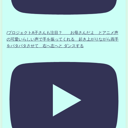
/プロジェクトA子さんも注目？ お母さんだよ とアニメ声
の可愛いらしい声で手を振ってくれる 起き上がりながら両手
をパタパタさせて 右へ左へと ダンスする