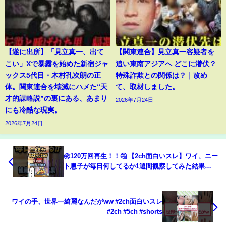
【遂に出所】「見立真一、出て
【関東連合】見立真一容疑者を
こい」Xで暴露を始めた新宿ジャ
追い東南アジアへ どこに潜伏？
ックス5代目・木村孔次朗の正
特殊詐欺との関係は？｜改め
体。関東連合を壊滅にハメた“天
て、取材しました。
才的謀略説”の裏にある、あまり
2026年7月24日
にも冷酷な現実。
2026年7月24日
㊗️120万回再生！！🤔 【2ch面白いスレ】ワイ、ニー
ト息子が毎日何してるか1週間観察してみた結果
w【5ch名作スレ】#shorts #2ch #なんj
ワイの手、世界一綺麗なんだがww #2ch面白いスレ
#2ch #5ch #shorts