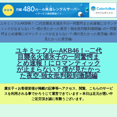
ユキミッフルAKB46！-二代目襲名火浦氷子の一同驚愕まとめ速報にロマンテ
ィックが止まらない？--僕が見たかった夜空！独女批判殺到激闘編--の一同驚
愕まとめ速報にロマンティックが止まらない？-僕の見たかった夜空編--僕の
見たかった星空編-
ユキミッフル--AKB46！--二代
目襲名火浦氷子の一同驚愕ま
とめ速報！にロマンティック
が止まらない？僕が見たかっ
た夜空-独女批判殺到激闘編
腐女子＜お客様皆様が掲載の記事等へアクセス、閲覧、こちらのサービ
スを利用される事でかろうじて運営できています＞本日は足元が悪い中
ご足労頂き誠に有難うございます。