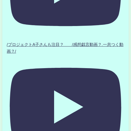
/プロジェクトA子さんも注目？ /感想戯言動画？.一息つく動
画？/