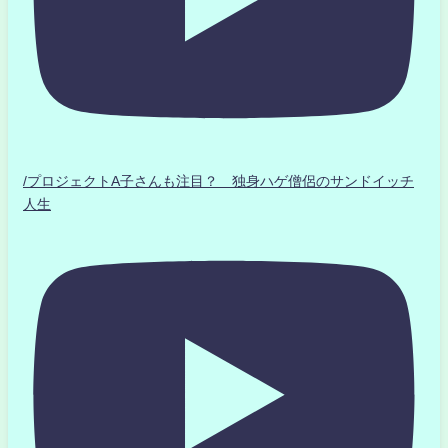
/プロジェクトA子さんも注目？ 独身ハゲ僧侶のサンドイッチ
人生