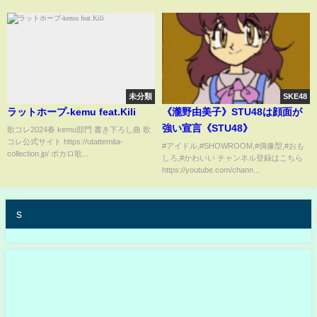
未分類
SKE48
ラットホープ-kemu feat.Kili
《瀧野由美子》STU48は顔面が
強い宣言《STU48》
歌コレ2024春 kemu部門 書き下ろし曲 歌
コレ公式サイト https://utattemita-
#アイドル,#SHOWROOM,#偶像型,#おも
collection.jp/ ボカロ歌...
しろ,#かわいい チャンネル登録はこちら
https://youtube.com/chann...
s