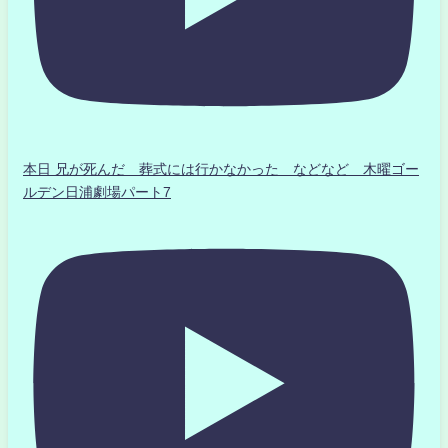
本日 兄が死んだ 葬式には行かなかった などなど 木曜ゴー
ルデン日浦劇場パート7