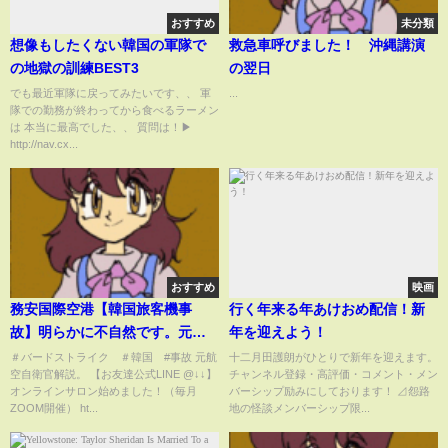
おすすめ
未分類
想像もしたくない韓国の軍隊で
救急車呼びました！ 沖縄講演
の地獄の訓練BEST3
の翌日
でも最近軍隊に戻ってみたいです、、 軍
...
隊での勤務が終わってから食べるラーメン
は 本当に最高でした、、 質問は！▶
http://nav.cx...
おすすめ
映画
務安国際空港【韓国旅客機事
行く年来る年あけおめ配信！新
故】明らかに不自然です。元航
年を迎えよう！
空自衛官解説【生LIVE】
＃バードストライク ＃韓国 #事故 元航
十二月田護朗がひとりで新年を迎えます。
空自衛官解説。 【お友達公式LINE @↓↓】
チャンネル登録・高評価・コメント・メン
オンラインサロン始めました！（毎月
バーシップ励みにしております！ ⊿怨路
ZOOM開催） ht...
地の怪談メンバーシップ限...