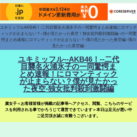
ユキミッフルAKB46！-二代目襲名火浦氷子の一同驚愕まとめ速報にロマンテ
ィックが止まらない？--僕が見たかった夜空！独女批判殺到激闘編--の一同驚
愕まとめ速報にロマンティックが止まらない？-僕の見たかった夜空編--僕の
見たかった星空編-
ユキミッフル--AKB46！--二代
目襲名火浦氷子の一同驚愕ま
とめ速報！にロマンティック
が止まらない？僕が見たかっ
た夜空-独女批判殺到激闘編
腐女子＜お客様皆様が掲載の記事等へアクセス、閲覧、こちらのサービ
スを利用される事でかろうじて運営できています＞本日は足元が悪い中
ご足労頂き誠に有難うございます。