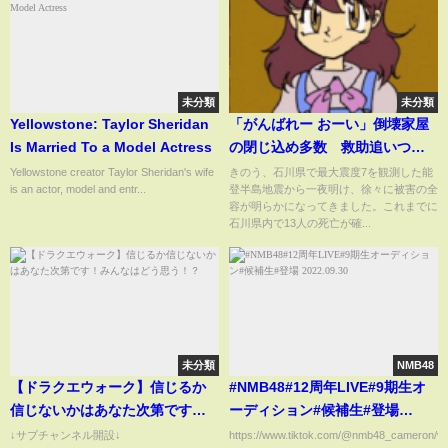
未分類
未分類
Yellowstone: Taylor Sheridan
「がんばれー おーい」倒壊家屋
Is Married To a Model Actress
の閉じ込め多数 救助追いつか
ず 道路寸断で警察も現場にた
Yellowstone creator Taylor Sheridan's wife
きのう、石川県で最大震度7を観測した能
is an actor, model and entr...
登半島地震から一夜明け、徐々に被害の全
どり着けず 石川・珠洲市 能
容が明らかになってきました。これまでに
登半島地震最新情報（2日午前11
石川県内で13人の死亡が確...
時現在）｜TBS NEWS DIG
未分類
NMB48
【ドラクエウォーク】信じるか
#NMB48#12周年LIVE#9期生オ
信じないかはあなた次第です！
ーディション#候補生#登場
みんなはどう思う！？
2022.09.30
↓サブチャンネル開設↓
https://www.tiktok.com/@nmb48_cameron/vi