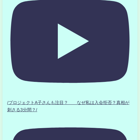
/プロジェクトA子さんも注目？ なぜ私は入会拒否？真相が
刺さる3分間？/