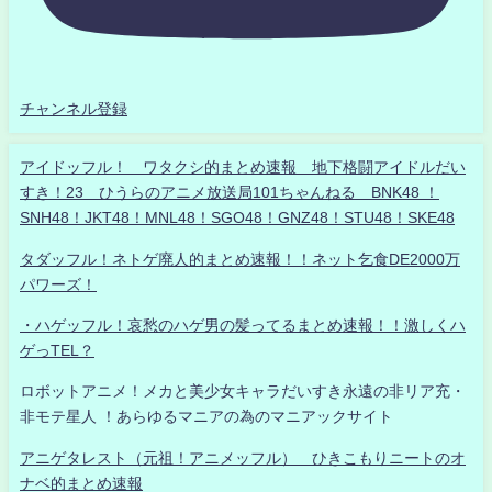
チャンネル登録
アイドッフル！ ワタクシ的まとめ速報 地下格闘アイドルだい
すき！23 ひうらのアニメ放送局101ちゃんねる BNK48 ！
SNH48！JKT48！MNL48！SGO48！GNZ48！STU48！SKE48
タダッフル！ネトゲ廃人的まとめ速報！！ネット乞食DE2000万
パワーズ！
・ハゲッフル！哀愁のハゲ男の髪ってるまとめ速報！！激しくハ
ゲっTEL？
ロボットアニメ！メカと美少女キャラだいすき永遠の非リア充・
非モテ星人 ！あらゆるマニアの為のマニアックサイト
アニゲタレスト（元祖！アニメッフル） ひきこもりニートのオ
ナベ的まとめ速報