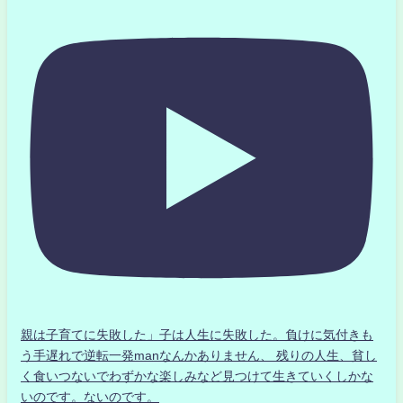
親は子育てに失敗した」子は人生に失敗した。負けに気付きも
う手遅れで逆転一発manなんかありません、 残りの人生、貧し
く食いつないでわずかな楽しみなど見つけて生きていくしかな
いのです。ないのです。