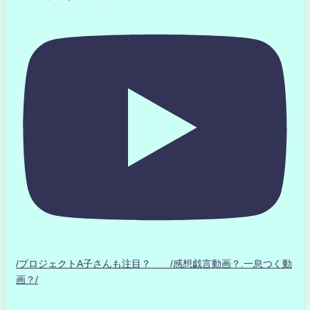
/プロジェクトA子さんも注目？ /感想戯言動画？.一息つく動
画？/