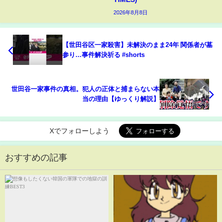
2026年8月8日
【世田谷区一家殺害】未解決のまま24年 関係者が墓
参り…事件解決祈る #shorts
世田谷一家事件の真相。犯人の正体と捕まらない本
当の理由【ゆっくり解説】
Xでフォローしよう
おすすめの記事