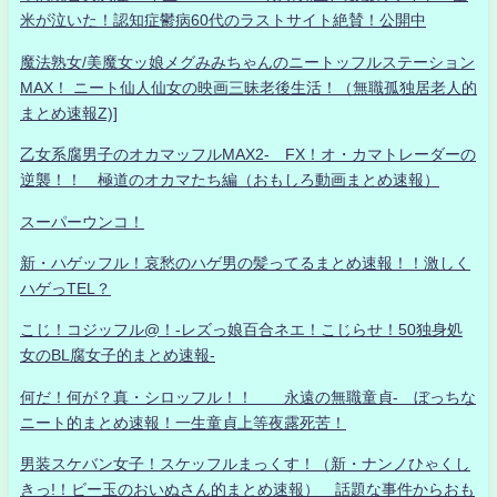
米が泣いた！認知症鬱病60代のラストサイト絶賛！公開中
魔法熟女/美魔女ッ娘メグみみちゃんのニートッフルステーション
MAX！ ニート仙人仙女の映画三昧老後生活！（無職孤独居老人的
まとめ速報Z)]
乙女系腐男子のオカマッフルMAX2- FX！オ・カマトレーダーの
逆襲！！ 極道のオカマたち編（おもしろ動画まとめ速報）
スーパーウンコ！
新・ハゲッフル！哀愁のハゲ男の髪ってるまとめ速報！！激しく
ハゲっTEL？
こじ！コジッフル@！-レズっ娘百合ネエ！こじらせ！50独身処
女のBL腐女子的まとめ速報-
何だ！何が？真・シロッフル！！ 永遠の無職童貞- ぼっちな
ニート的まとめ速報！一生童貞上等夜露死苦！
男装スケバン女子！スケッフルまっくす！（新・ナンノひゃくし
きっ!！ビー玉のおいぬさん的まとめ速報） 話題な事件からおも