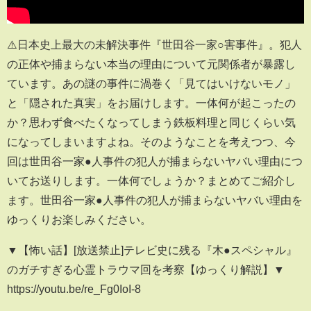
⚠️日本史上最大の未解決事件『世田谷一家○害事件』。犯人
の正体や捕まらない本当の理由について元関係者が暴露し
ています。あの謎の事件に渦巻く「見てはいけないモノ」
と「隠された真実」をお届けします。一体何が起こったの
か？思わず食べたくなってしまう鉄板料理と同じくらい気
になってしまいますよね。そのようなことを考えつつ、今
回は世田谷一家●人事件の犯人が捕まらないヤバい理由につ
いてお送りします。一体何でしょうか？まとめてご紹介し
ます。世田谷一家●人事件の犯人が捕まらないヤバい理由を
ゆっくりお楽しみください。
▼【怖い話】[放送禁止]テレビ史に残る『木●スペシャル』
のガチすぎる心霊トラウマ回を考察【ゆっくり解説】▼
https://youtu.be/re_Fg0IoI-8