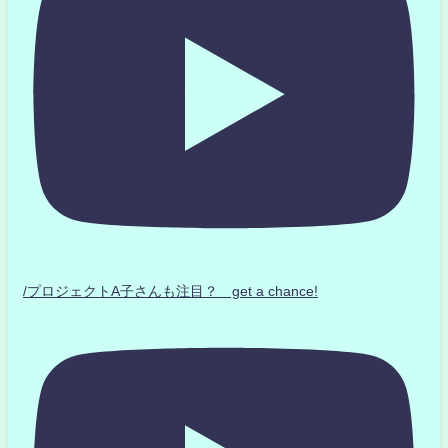
/プロジェクトA子さんも注目？ get a chance!