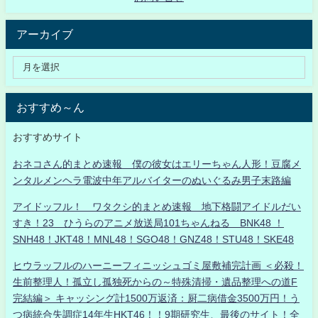
アーカイブ
おすすめ～ん
おすすめサイト
おネコさん的まとめ速報 僕の彼女はエリーちゃん人形！豆腐メ
ンタルメンヘラ電波中年アルバイターのぬいぐるみ男子末路編
アイドッフル！ ワタクシ的まとめ速報 地下格闘アイドルだい
すき！23 ひうらのアニメ放送局101ちゃんねる BNK48 ！
SNH48！JKT48！MNL48！SGO48！GNZ48！STU48！SKE48
ヒウラッフルのハーニーフィニッシュゴミ屋敷補完計画 ＜必殺！
生前整理人！孤立し孤独死からの～特殊清掃・遺品整理への道F
完結編＞ キャッシング計1500万返済：厨二病借金3500万円！う
つ病統合失調症14年生HKT46！！9期研究生、最後のサイト！全