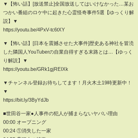
▼【怖い話】[放送禁止]全国放送してはいけなかった…某お
つかい番組のロケ中に起きた心霊怪奇事件5選【ゆっくり解
説】▼
https://youtu.be/4PxV-tc6tXY
▼【怖い話】[日本を震撼させた大事件]歴史ある神社を冒涜
した隣国人YouTuberの自業自得すぎる末路とは…【ゆっく
り解説】▼
https://youtu.be/GRk1gjREIXk
▼チャンネル登録お待ちしてます！月火木土19時更新中！
▼
https://bit.ly/3ByYdJb
■世田谷一家●人事件の犯人が捕まらないヤバい理由
00:00 オープニング
00:24 ①消失した一家