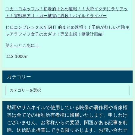
ユカ・ヨネッフル！初老的まとめ速報！！大帝イタチにラリアッ
ト！害獣神アリ・ガー被害に必殺！パイルドライバー
ヒロコンプレックスNIGHT 的まとめ速報！！子供が欲しいど陰キ
ャアラフィフ女子のめざせ！専業主婦！婚活計画編
萌えっとこあに！
t112-1000ｍ
カテゴリー
動画やサムネイルで使用している映像の著作権や肖像権
等は全てその権利所有者様に帰属いたします。申しわけ
ございません。お客様からの要望、問題がある記事を削
除、送信防止措置にできる限り応じます。お問い合わせ