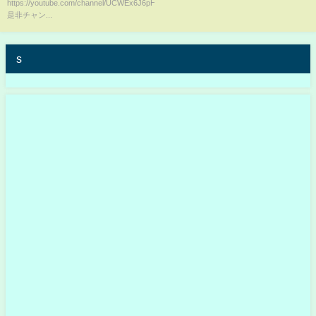
https://youtube.com/channel/UCWEx6J6pHTQdX6ronipTGQA
是非チャン...
s