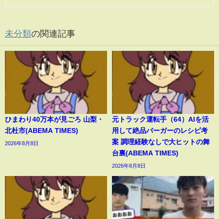
未分類
の関連記事
ひまわり40万本が見ごろ 山梨・
元トラック運転手（64）AIを活
北杜市(ABEMA TIMES)
用して絶品バーガーのレシピ考
案 調理経験なしで大ヒットの舞
2026年8月8日
台裏(ABEMA TIMES)
2026年8月8日