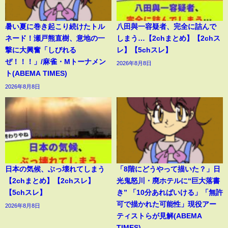
暑い夏に巻き起こり続けたトル
八田與一容疑者、完全に詰んで
ネード！瀬戸熊直樹、意地の一
しまう…【2chまとめ】【2chス
撃に大興奮「しびれる
レ】【5chスレ】
ぜ！！！」/麻雀・Mトーナメン
2026年8月8日
ト(ABEMA TIMES)
2026年8月8日
日本の気候、ぶっ壊れてしまう
「8階にどうやって描いた？」日
【2chまとめ】【2chスレ】
光鬼怒川・廃ホテルに“巨大落書
【5chスレ】
き” 「10分あればいける」「無許
可で描かれた可能性」現役アー
2026年8月8日
ティストらが見解(ABEMA
TIMES)