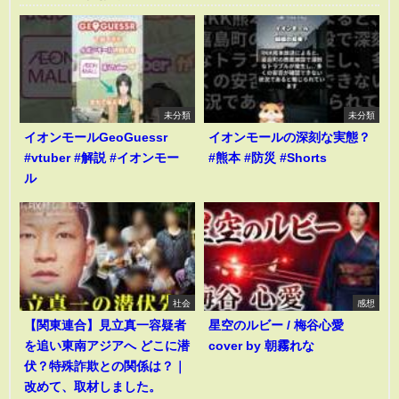
未分類
未分類
イオンモールGeoGuessr
イオンモールの深刻な実態？
#vtuber #解説 #イオンモー
#熊本 #防災 #Shorts
ル
社会
感想
【関東連合】見立真一容疑者
星空のルビー / 梅谷心愛
を追い東南アジアへ どこに潜
cover by 朝霧れな
伏？特殊詐欺との関係は？｜
改めて、取材しました。