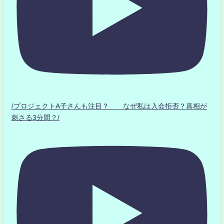
/プロジェクトA子さんも注目？ なぜ私は入会拒否？真相が
刺さる3分間？/