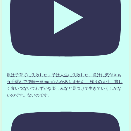
親は子育てに失敗した」子は人生に失敗した。負けに気付きも
う手遅れで逆転一発manなんかありません、 残りの人生、貧し
く食いつないでわずかな楽しみなど見つけて生きていくしかな
いのです。ないのです。