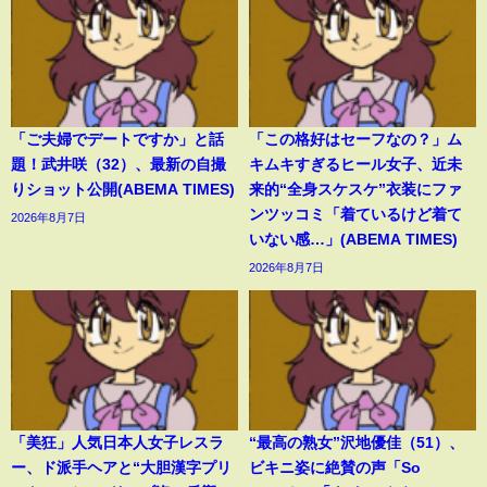
「ご夫婦でデートですか」と話
「この格好はセーフなの？」ム
題！武井咲（32）、最新の自撮
キムキすぎるヒール女子、近未
りショット公開(ABEMA TIMES)
来的“全身スケスケ”衣装にファ
ンツッコミ「着ているけど着て
2026年8月7日
いない感…」(ABEMA TIMES)
2026年8月7日
「美狂」人気日本人女子レスラ
“最高の熟女”沢地優佳（51）、
ー、ド派手ヘアと“大胆漢字プリ
ビキニ姿に絶賛の声「So