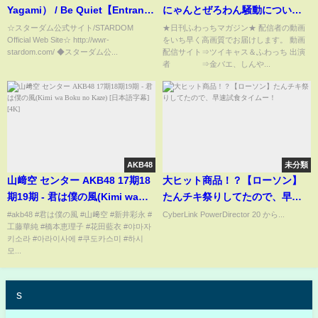
Yagami） / Be Quiet【Entrance
にゃんとぜろわん騒動について
Video】
会合する4月6日
☆スターダム公式サイト/STARDOM
★日刊ふわっちマガジン★ 配信者の動画
Official Web Site☆ http://wwr-
をいち早く高画質でお届けします。 動画
stardom.com/ ◆スターダム公...
配信サイト⇒ツイキャス＆ふわっち 出演
者 ⇒金バエ、しんや...
AKB48
未分類
山﨑空 センター AKB48 17期18
大ヒット商品！？【ローソン】
期19期 - 君は僕の風(Kimi wa
たんチキ祭りしてたので、早速
Boku no Kaze) [日本語字幕]
試食タイムー！
#akb48 #君は僕の風 #山﨑空 #新井彩永 #
CyberLink PowerDirector 20 から...
工藤華純 #橋本恵理子 #花田藍衣 #야마자
[4K]
키소라 #아라이사에 #쿠도카스미 #하시
모...
s