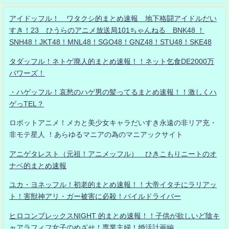
アイドッフル！ ワタクシ的まとめ速報 地下格闘アイドルだい
すき！23 ひうらのアニメ放送局101ちゃんねる BNK48 ！
SNH48！JKT48！MNL48！SGO48！GNZ48！STU48！SKE48
タダッフル！ネトゲ廃人的まとめ速報！！ネット乞食DE2000万
パワーズ！
・ハゲッフル！哀愁のハゲ男の髪ってるまとめ速報！！激しくハ
ゲっTEL？
ロボットアニメ！メカと美少女キャラだいすき永遠の非リア充・
非モテ星人 ！あらゆるマニアの為のマニアックサイト
アニゲタレスト（元祖！アニメッフル） ひきこもりニートのオ
ナベ的まとめ速報
ユカ・ヨネッフル！初老的まとめ速報！！大帝イタチにラリアッ
ト！害獣神アリ・ガー被害に必殺！パイルドライバー
ヒロコンプレックスNIGHT 的まとめ速報！！子供が欲しいど陰キ
ャアラフィフ女子のめざせ！専業主婦！婚活計画編