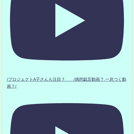
/プロジェクトA子さんも注目？ /感想戯言動画？.一息つく動
画？/