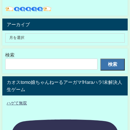
アーカイブ
検索
検索
カオスtomo娘ちゃんねーるアーガマ!Haraハラ!未解決人
生ゲーム
ハゲて無双