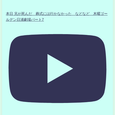
本日 兄が死んだ 葬式には行かなかった などなど 木曜ゴー
ルデン日浦劇場パート7