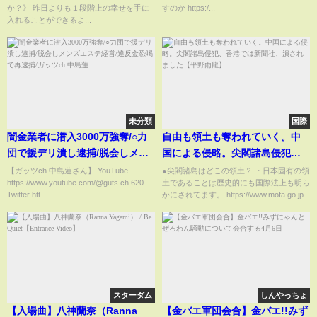
か？》 昨日よりも１段階上の幸せを手に
すのか https:/...
入れることができるよ...
未分類
国際
闇金業者に潜入3000万強奪/○力
自由も領土も奪われていく。中
団で援デリ潰し逮捕/脱会しメン
国による侵略。尖閣諸島侵犯、
ズエステ経営/違反金恐喝で再逮
香港では新聞社、潰されました
【ガッツch 中島蓮さん】 YouTube
●尖閣諸島はどこの領土？ ・日本固有の領
https://www.youtube.com/@guts.ch.620
土であることは歴史的にも国際法上も明ら
捕/ガッツch 中島蓮
【平野雨龍】
Twitter htt...
かにされてます。 https://www.mofa.go.jp...
スターダム
しんやっちょ
【入場曲】八神蘭奈（Ranna
【金バエ軍団会合】金バエ!!みず