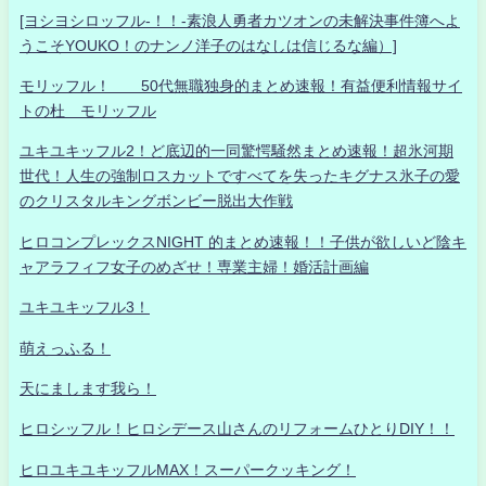
[ヨシヨシロッフル-！！-素浪人勇者カツオンの未解決事件簿へよ
うこそYOUKO！のナンノ洋子のはなしは信じるな編）]
モリッフル！ 50代無職独身的まとめ速報！有益便利情報サイ
トの杜 モリッフル
ユキユキッフル2！ど底辺的一同驚愕騒然まとめ速報！超氷河期
世代！人生の強制ロスカットですべてを失ったキグナス氷子の愛
のクリスタルキングボンビー脱出大作戦
ヒロコンプレックスNIGHT 的まとめ速報！！子供が欲しいど陰キ
ャアラフィフ女子のめざせ！専業主婦！婚活計画編
ユキユキッフル3！
萌えっふる！
天にまします我ら！
ヒロシッフル！ヒロシデース山さんのリフォームひとりDIY！！
ヒロユキユキッフルMAX！スーパークッキング！