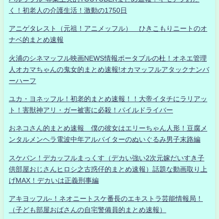
く！初老人の介護生活！激動の1750日
アニゲタレスト（元祖！アニメッフル） ひきこもりニートのオ
ナベ的まとめ速報
火浦のシネマッフル映画NEWS情報ポータブルの杜！オネエ管理
人オカマちゃんの鬼女的まとめ速報!オカマッフルアタックナンバ
ーハーフ
ユカ・ヨネッフル！初老的まとめ速報！！大帝イタチにラリアッ
ト！害獣神アリ・ガー被害に必殺！パイルドライバー
おネコさん的まとめ速報 僕の彼女はエリーちゃん人形！豆腐メ
ンタルメンヘラ電波中年アルバイターのぬいぐるみ男子末路編
スケバン！デカッフルまっくす（デカい強い2次元嫁だいすき子
供部屋おじさんヒロシ之古惑仔的まとめ速報）話題な動画取り上
げMAX！デカいは正義刑事編
アキヨッフル-！ネオニートスケ番長のエキストラ芸能情報局！
（子ども部屋おばさんの自宅警備員的まとめ速報）