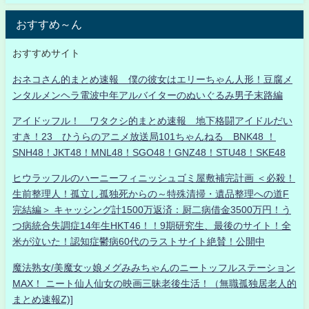
おすすめ～ん
おすすめサイト
おネコさん的まとめ速報 僕の彼女はエリーちゃん人形！豆腐メ
ンタルメンヘラ電波中年アルバイターのぬいぐるみ男子末路編
アイドッフル！ ワタクシ的まとめ速報 地下格闘アイドルだい
すき！23 ひうらのアニメ放送局101ちゃんねる BNK48 ！
SNH48！JKT48！MNL48！SGO48！GNZ48！STU48！SKE48
ヒウラッフルのハーニーフィニッシュゴミ屋敷補完計画 ＜必殺！
生前整理人！孤立し孤独死からの～特殊清掃・遺品整理への道F
完結編＞ キャッシング計1500万返済：厨二病借金3500万円！う
つ病統合失調症14年生HKT46！！9期研究生、最後のサイト！全
米が泣いた！認知症鬱病60代のラストサイト絶賛！公開中
魔法熟女/美魔女ッ娘メグみみちゃんのニートッフルステーション
MAX！ ニート仙人仙女の映画三昧老後生活！（無職孤独居老人的
まとめ速報Z)]