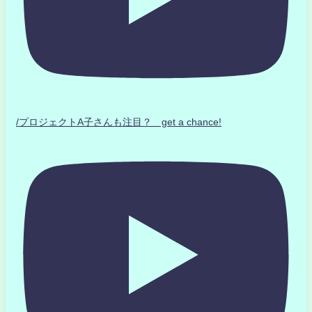
/プロジェクトA子さんも注目？ get a chance!