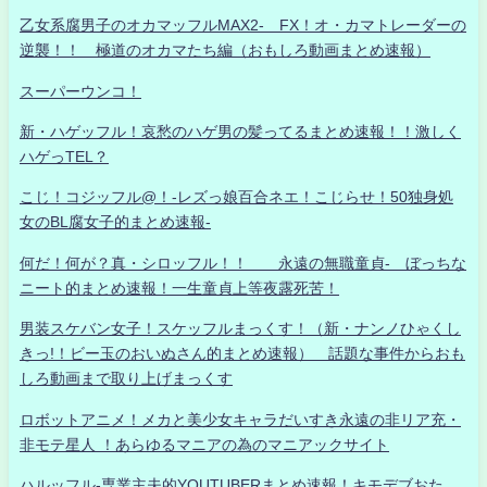
乙女系腐男子のオカマッフルMAX2- FX！オ・カマトレーダーの
逆襲！！ 極道のオカマたち編（おもしろ動画まとめ速報）
スーパーウンコ！
新・ハゲッフル！哀愁のハゲ男の髪ってるまとめ速報！！激しく
ハゲっTEL？
こじ！コジッフル@！-レズっ娘百合ネエ！こじらせ！50独身処
女のBL腐女子的まとめ速報-
何だ！何が？真・シロッフル！！ 永遠の無職童貞- ぼっちな
ニート的まとめ速報！一生童貞上等夜露死苦！
男装スケバン女子！スケッフルまっくす！（新・ナンノひゃくし
きっ!！ビー玉のおいぬさん的まとめ速報） 話題な事件からおも
しろ動画まで取り上げまっくす
ロボットアニメ！メカと美少女キャラだいすき永遠の非リア充・
非モテ星人 ！あらゆるマニアの為のマニアックサイト
ハルッフル-専業主夫的YOUTUBERまとめ速報！キモデブおた