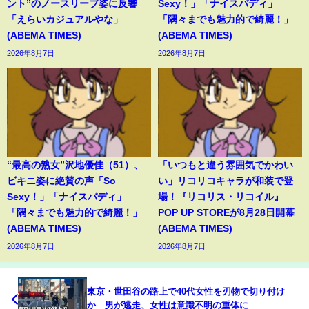
ント”のノースリーブ姿に反響
Sexy！」「ナイスバディ」
「えらいカジュアルやな」
「隅々までも魅力的で綺麗！」
(ABEMA TIMES)
(ABEMA TIMES)
2026年8月7日
2026年8月7日
“最高の熟女”沢地優佳（51）、
「いつもと違う雰囲気でかわい
ビキニ姿に絶賛の声「So
い」リコリコキャラが和装で登
Sexy！」「ナイスバディ」
場！『リコリス・リコイル』
「隅々までも魅力的で綺麗！」
POP UP STOREが8月28日開幕
(ABEMA TIMES)
(ABEMA TIMES)
2026年8月7日
2026年8月7日
東京・世田谷の路上で40代女性を刃物で切り付け
か 男が逃走、女性は意識不明の重体に