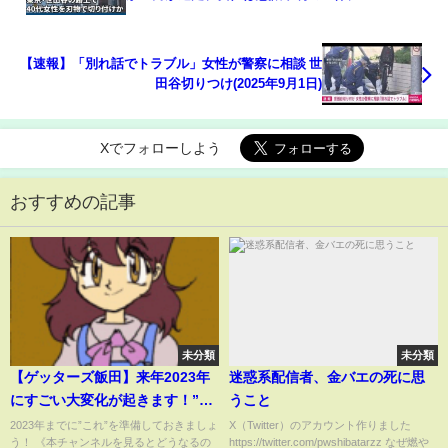
【速報】「別れ話でトラブル」女性が警察に相談 世
田谷切りつけ(2025年9月1日)
Xでフォローしよう
おすすめの記事
未分類
未分類
【ゲッターズ飯田】来年2023年
迷惑系配信者、金バエの死に思
にすごい大変化が起きます！”コ
うこと
レ”がないと手遅れになってしま
2023年までに”これ”を準備しておきましょ
X（Twitter）のアカウント作りました
う！ 《本チャンネルを見るとどうなるの
https://twitter.com/pwshibatarzz なぜ燃や
うので必ず準備しましょう！