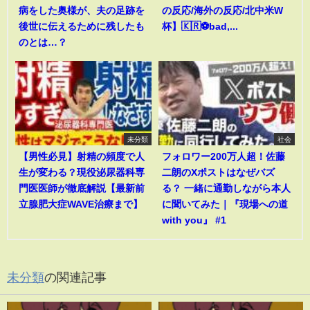
病をした奥様が、夫の足跡を
の反応/海外の反応/北中米W
後世に伝えるために残したも
杯】🇰🇷⚽bad,...
のとは…？
未分類
社会
【男性必見】射精の頻度で人
フォロワー200万人超！佐藤
生が変わる？現役泌尿器科専
二朗のXポストはなぜバズ
門医医師が徹底解説【最新前
る？ 一緒に通勤しながら本人
立腺肥大症WAVE治療まで】
に聞いてみた｜『現場への道
with you』 #1
未分類
の関連記事