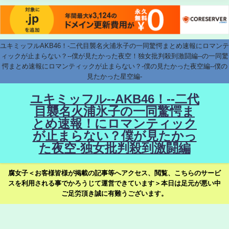
ユキミッフルAKB46！-二代目襲名火浦氷子の一同驚愕まとめ速報にロマンテ
ィックが止まらない？--僕が見たかった夜空！独女批判殺到激闘編--の一同驚
愕まとめ速報にロマンティックが止まらない？-僕の見たかった夜空編--僕の
見たかった星空編-
ユキミッフル--AKB46！--二代
目襲名火浦氷子の一同驚愕ま
とめ速報！にロマンティック
が止まらない？僕が見たかっ
た夜空-独女批判殺到激闘編
腐女子＜お客様皆様が掲載の記事等へアクセス、閲覧、こちらのサービ
スを利用される事でかろうじて運営できています＞本日は足元が悪い中
ご足労頂き誠に有難うございます。