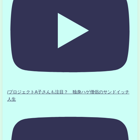
/プロジェクトA子さんも注目？ 独身ハゲ僧侶のサンドイッチ
人生