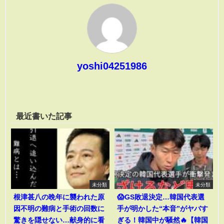
yoshi04251986
最近書いた記事
未分類
未分類
根津甚八の晩年に襲われた原
😱GS敗退決定…韓国代表選
因不明の難病と手術の回数に
手が明かした“本音”がヤバす
驚きを隠せない…献身的に看
ぎる！韓国中が騒然🔥【韓国