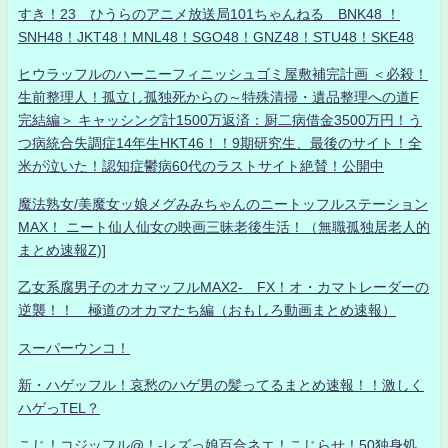
すき！23 ひうらのアニメ放送局101ちゃんねる BNK48 ！
SNH48！JKT48！MNL48！SGO48！GNZ48！STU48！SKE48
ヒウラッフルのハーニーフィニッシュゴミ屋敷補完計画 ＜必殺！
生前整理人！孤立し孤独死からの～特殊清掃・遺品整理への道F
完結編＞ キャッシング計1500万返済：厨二病借金3500万円！う
つ病統合失調症14年生HKT46！！9期研究生、最後のサイト！全
米が泣いた！認知症鬱病60代のラストサイト絶賛！公開中
魔法熟女/美魔女ッ娘メグみみちゃんのニートッフルステーション
MAX！ ニート仙人仙女の映画三昧老後生活！（無職孤独居老人的
まとめ速報Z)]
乙女系腐男子のオカマッフルMAX2- FX！オ・カマトレーダーの
逆襲！！ 極道のオカマたち編（おもしろ動画まとめ速報）
スーパーウンコ！
新・ハゲッフル！哀愁のハゲ男の髪ってるまとめ速報！！激しく
ハゲっTEL？
こじ！コジッフル@！-レズっ娘百合ネエ！こじらせ！50独身処