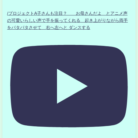
/プロジェクトA子さんも注目？ お母さんだよ とアニメ声
の可愛いらしい声で手を振ってくれる 起き上がりながら両手
をパタパタさせて 右へ左へと ダンスする