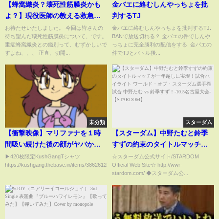
【蜂窩織炎？壊死性筋膜炎かも
金バエに絡むしんやっちょを批
よ？】現役医師の教える救急対
判するTJ
応
お待たせいたしました。 今回は皆さんの
金バエに絡むしんやっちょを批判するTJ.
待ち望んだ壊死性筋膜炎について、です。
BANで放送切れる？ 金バエの件でしんや
重症蜂窩織炎との鑑別って、むずかしいで
っちょに完全勝利の配信をする. 金バエの
すよね、、、 正直、切開...
件でTJとバトル後...
未分類
スターダム
【衝撃映像】マリファナを１時
【スターダム】中野たむと鈴季
間吸い続けた後の顔がヤバかっ
すずの約束のタイトルマッチが
た
一年越しに実現！試合ハイライ
▶︎420枚限定KushGangTシャツ
☆スターダム公式サイト/STARDOM
https://kushgang.thebase.in/items/38626126...
Official Web Site☆ http://wwr-
ト ワールド・オブ・スターダム
stardom.com/ ◆スターダム公...
選手権試合 中野たむ vs 鈴季す
ず！-10.5名古屋大会-
【STARDOM】