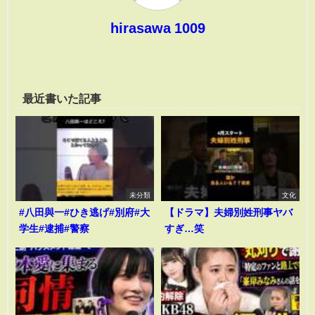
hirasawa 1009
最近書いた記事
未分類
文化
#八田與一#ひき逃げ#別府#大
【ドラマ】夫婦別姓刑事ヤバ
学生#逮捕#警察
すぎ…笑