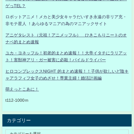
ゲっTEL？
ロボットアニメ！メカと美少女キャラだいすき永遠の非リア充・
非モテ星人 ！あらゆるマニアの為のマニアックサイト
アニゲタレスト（元祖！アニメッフル） ひきこもりニートのオ
ナベ的まとめ速報
ユカ・ヨネッフル！初老的まとめ速報！！大帝イタチにラリアッ
ト！害獣神アリ・ガー被害に必殺！パイルドライバー
ヒロコンプレックスNIGHT 的まとめ速報！！子供が欲しいど陰キ
ャアラフィフ女子のめざせ！専業主婦！婚活計画編
萌えっとこあに！
t112-1000ｍ
カテゴリー