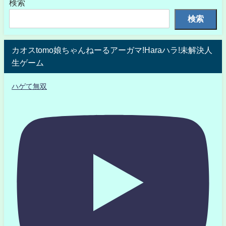
検索
検索
カオスtomo娘ちゃんねーるアーガマ!Haraハラ!未解決人
生ゲーム
ハゲて無双