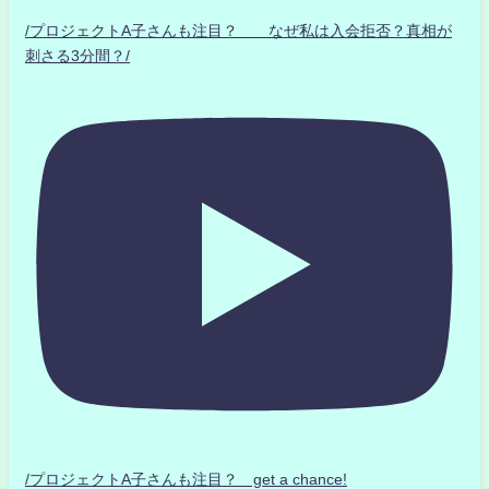
/プロジェクトA子さんも注目？ なぜ私は入会拒否？真相が
刺さる3分間？/
/プロジェクトA子さんも注目？ get a chance!