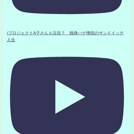
/プロジェクトA子さんも注目？ 独身ハゲ僧侶のサンドイッチ
人生