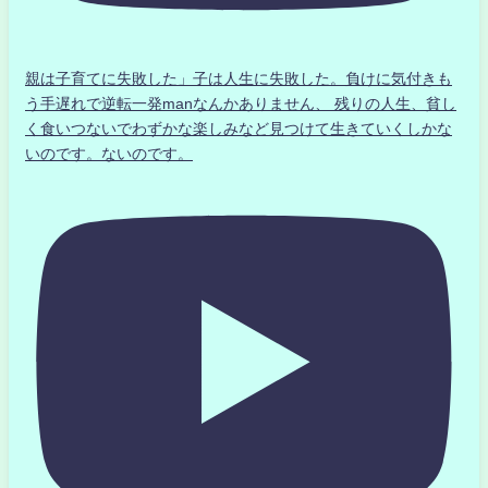
親は子育てに失敗した」子は人生に失敗した。負けに気付きも
う手遅れで逆転一発manなんかありません、 残りの人生、貧し
く食いつないでわずかな楽しみなど見つけて生きていくしかな
いのです。ないのです。