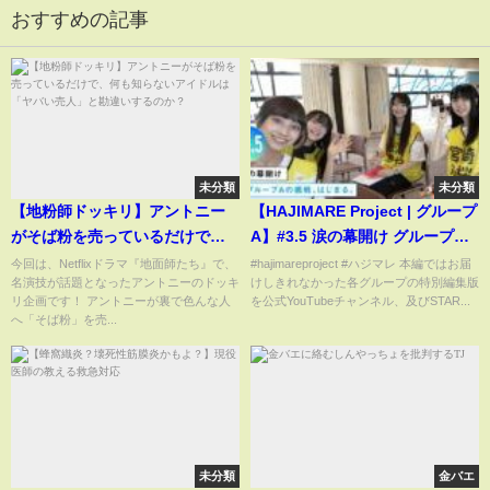
おすすめの記事
未分類
未分類
【地粉師ドッキリ】アントニー
【HAJIMARE Project | グループ
がそば粉を売っているだけで、
A】#3.5 涙の幕開け グループA
何も知らないアイドルは「ヤバ
の挑戦、はじまる。
今回は、Netflixドラマ『地面師たち』で、
#hajimareproject #ハジマレ 本編ではお届
名演技が話題となったアントニーのドッキ
けしきれなかった各グループの特別編集版
い売人」と勘違いするのか？
リ企画です！ アントニーが裏で色んな人
を公式YouTubeチャンネル、及びSTAR...
へ「そば粉」を売...
未分類
金バエ