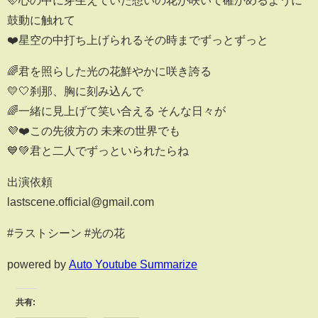
🩷心の中に芽生えていた想いの花が咲いて確かめるように
鼓動に触れて
❤️星空の中打ち上げられるその時までずっとずっと
🌈君を照らした光の花鮮やかに咲き誇る
💛🤍刹那、胸に刻み込んで
🌈一緒に見上げて笑い合える そんな日々が
💜❤️この先彼方の 未来の世界でも
💙💚君と二人でずっといられたらね
出演依頼
lastscene.official@gmail.com
#ラストシーン #光の花
powered by
Auto Youtube Summarize
共有: