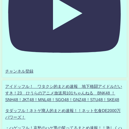
チャンネル登録
アイドッフル！ ワタクシ的まとめ速報 地下格闘アイドルだい
すき！23 ひうらのアニメ放送局101ちゃんねる BNK48 ！
SNH48！JKT48！MNL48！SGO48！GNZ48！STU48！SKE48
タダッフル！ネトゲ廃人的まとめ速報！！ネット乞食DE2000万
パワーズ！
・ハゲッフル！哀愁のハゲ男の髪ってるまとめ速報！！激しくハ