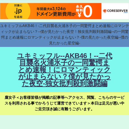
ユキミッフルAKB46！-二代目襲名火浦氷子の一同驚愕まとめ速報にロマンテ
ィックが止まらない？--僕が見たかった夜空！独女批判殺到激闘編--の一同驚
愕まとめ速報にロマンティックが止まらない？-僕の見たかった夜空編--僕の
見たかった星空編-
ユキミッフル--AKB46！--二代
目襲名火浦氷子の一同驚愕ま
とめ速報！にロマンティック
が止まらない？僕が見たかっ
た夜空-独女批判殺到激闘編
腐女子＜お客様皆様が掲載の記事等へアクセス、閲覧、こちらのサービ
スを利用される事でかろうじて運営できています＞本日は足元が悪い中
ご足労頂き誠に有難うございます。