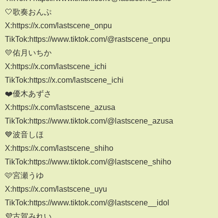
🤍歌奏おんぷ
X:https://x.com/lastscene_onpu
TikTok:https://www.tiktok.com/@rastscene_onpu
💛佑月いちか
X:https://x.com/lastscene_ichi
TikTok:https://x.com/lastscene_ichi
❤️優木あずさ
X:https://x.com/lastscene_azusa
TikTok:https://www.tiktok.com/@lastscene_azusa
💙波音しほ
X:https://x.com/lastscene_shiho
TikTok:https://www.tiktok.com/@lastscene_shiho
🩷宮瀬うゆ
X:https://x.com/lastscene_uyu
TikTok:https://www.tiktok.com/@lastscene__idol
💜古賀みれい