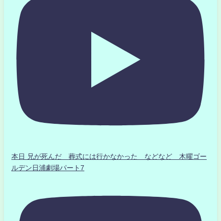
本日 兄が死んだ 葬式には行かなかった などなど 木曜ゴー
ルデン日浦劇場パート7