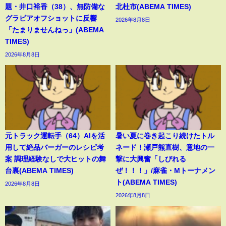
題・井口裕香（38）、無防備な
北杜市(ABEMA TIMES)
グラビアオフショットに反響
2026年8月8日
「たまりませんねっ」(ABEMA
TIMES)
2026年8月8日
元トラック運転手（64）AIを活
暑い夏に巻き起こり続けたトル
用して絶品バーガーのレシピ考
ネード！瀬戸熊直樹、意地の一
案 調理経験なしで大ヒットの舞
撃に大興奮「しびれる
台裏(ABEMA TIMES)
ぜ！！！」/麻雀・Mトーナメン
ト(ABEMA TIMES)
2026年8月8日
2026年8月8日