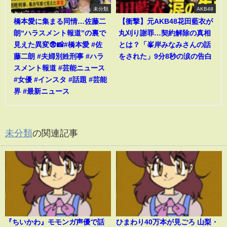
未分類
AKB48
橋本愛に集まる同情…佐藤二
【衝撃】元AKB48花田藍衣が
朗“ハラスメント報道”の裏で
丸刈り謝罪…契約解除の真相
見えた異変😨📸#橋本愛 #佐
とは？「峯岸みなみさんの話
藤二朗 #夫婦別姓刑事 #ハラ
をされた」9分8秒の涙の告白
スメント報道 #芸能ニュース
#女優 #インスタ #話題 #芸能
界 #最新ニュース
未分類
の関連記事
『ちいかわ』モモンガ声優で話
ひまわり40万本が見ごろ 山梨・