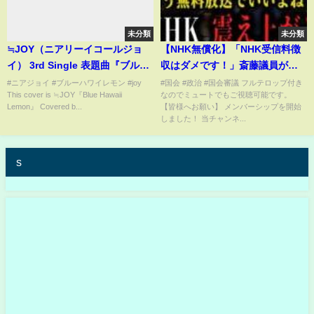
未分類
未分類
≒JOY（ニアリーイコールジョ
【NHK無償化】「NHK受信料徴
イ） 3rd Single 表題曲『ブルー
収はダメです！」斎藤議員が
ハワイレモン』【歌ってみた】
NHK会長へ直接提案してしま
#ニアジョイ #ブルーハワイレモン #joy
#国会 #政治 #国会審議 フルテロップ付き
This cover is ≒JOY『Blue Hawaii
なのでミュートでもご視聴可能です。
【弾いてみた】Cover by
う...【国会 スクランブル 総務委
Lemon』 Covered b...
【皆様へお願い】 メンバーシップを開始
monopole
員会】
しました！ 当チャンネ...
s