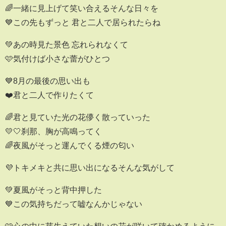
🌈一緒に見上げて笑い合えるそんな日々を
💙この先もずっと 君と二人で居られたらね
💚あの時見た景色 忘れられなくて
🩷気付けば小さな蕾がひとつ
💙8月の最後の思い出も
❤️君と二人で作りたくて
🌈君と見ていた光の花儚く散っていった
💛🤍刹那、胸が高鳴ってく
🌈夜風がそっと運んでくる煙の匂い
💜トキメキと共に思い出になるそんな気がして
💚夏風がそっと背中押した
💙この気持ちだって嘘なんかじゃない