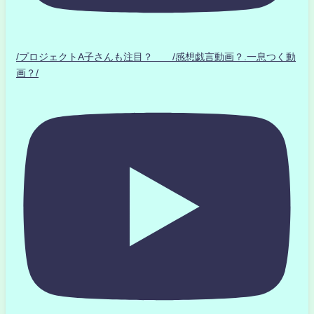
/プロジェクトA子さんも注目？ /感想戯言動画？.一息つく動
画？/