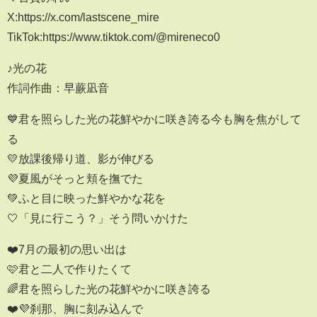
X:https://x.com/lastscene_mire
TikTok:https://www.tiktok.com/@mireneco0
♪光の花
作詞作曲：早蕨凪音
💙君を照らした光の花鮮やかに咲き誇る今も胸を焦がして
る
💛放課後帰り道、影が伸びる
💜夏風がそっと頬を撫でた
💚ふと目に映った鮮やかな花を
🤍「見に行こう？」そう問いかけた
❤️7月の最初の思い出は
🩷君と二人で作りたくて
🌈君を照らした光の花鮮やかに咲き誇る
❤️💜刹那、胸に刻み込んで