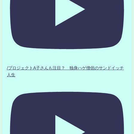
/プロジェクトA子さんも注目？ 独身ハゲ僧侶のサンドイッチ
人生