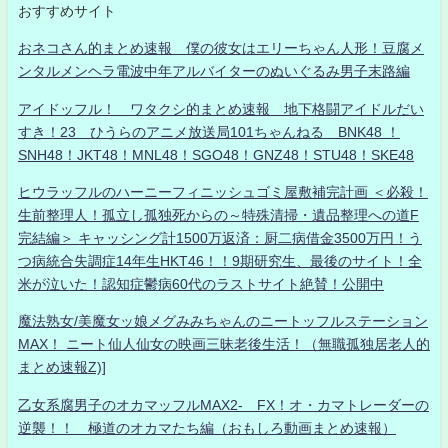
おすすめサイト
おネコさん的まとめ速報 僕の彼女はエリーちゃん人形！豆腐メ
ンタルメンヘラ電波中年アルバイターのぬいぐるみ男子末路編
アイドッフル！ ワタクシ的まとめ速報 地下格闘アイドルだい
すき！23 ひうらのアニメ放送局101ちゃんねる BNK48 ！
SNH48！JKT48！MNL48！SGO48！GNZ48！STU48！SKE48
ヒウラッフルのハーニーフィニッシュゴミ屋敷補完計画 ＜必殺！
生前整理人！孤立し孤独死からの～特殊清掃・遺品整理への道F
完結編＞ キャッシング計1500万返済：厨二病借金3500万円！う
つ病統合失調症14年生HKT46！！9期研究生、最後のサイト！全
米が泣いた！認知症鬱病60代のラストサイト絶賛！公開中
魔法熟女/美魔女ッ娘メグみみちゃんのニートッフルステーション
MAX！ ニート仙人仙女の映画三昧老後生活！（無職孤独居老人的
まとめ速報Z)]
乙女系腐男子のオカマッフルMAX2- FX！オ・カマトレーダーの
逆襲！！ 極道のオカマたち編（おもしろ動画まとめ速報）