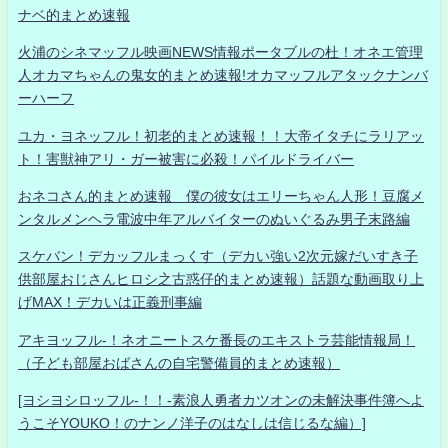
ナベ的まとめ速報
火浦のシネマッフル映画NEWS情報ポータブルの杜！オネエ管理
人オカマちゃんの鬼女的まとめ速報!オカマッフルアタックナンバ
ーハーフ
ユカ・ヨネッフル！初老的まとめ速報！！大帝イタチにラリアッ
ト！害獣神アリ・ガー被害に必殺！パイルドライバー
おネコさん的まとめ速報 僕の彼女はエリーちゃん人形！豆腐メ
ンタルメンヘラ電波中年アルバイターのぬいぐるみ男子末路編
スケバン！デカッフルまっくす（デカい強い2次元嫁だいすき子
供部屋おじさんヒロシ之古惑仔的まとめ速報）話題な動画取り上
げMAX！デカいは正義刑事編
アキヨッフル-！ネオニートスケ番長のエキストラ芸能情報局！
（子ども部屋おばさんの自宅警備員的まとめ速報）
[ヨシヨシロッフル-！！-素浪人勇者カツオンの未解決事件簿へよ
うこそYOUKO！のナンノ洋子のはなしは信じるな編）]