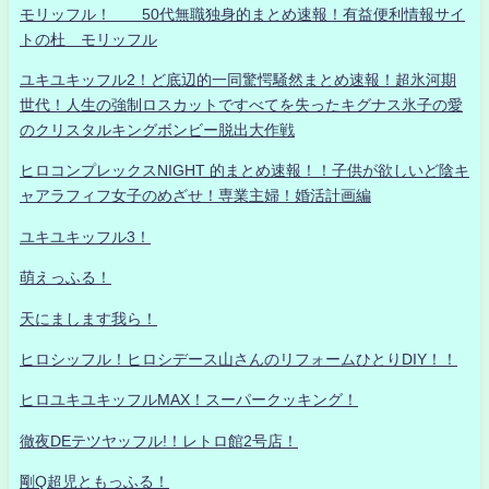
モリッフル！ 50代無職独身的まとめ速報！有益便利情報サイ
トの杜 モリッフル
ユキユキッフル2！ど底辺的一同驚愕騒然まとめ速報！超氷河期
世代！人生の強制ロスカットですべてを失ったキグナス氷子の愛
のクリスタルキングボンビー脱出大作戦
ヒロコンプレックスNIGHT 的まとめ速報！！子供が欲しいど陰キ
ャアラフィフ女子のめざせ！専業主婦！婚活計画編
ユキユキッフル3！
萌えっふる！
天にまします我ら！
ヒロシッフル！ヒロシデース山さんのリフォームひとりDIY！！
ヒロユキユキッフルMAX！スーパークッキング！
徹夜DEテツヤッフル!！レトロ館2号店！
剛Q超児ともっふる！