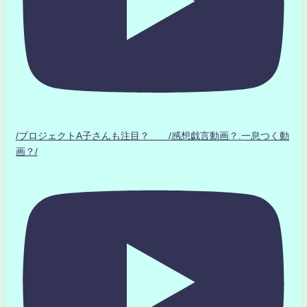
/プロジェクトA子さんも注目？ /感想戯言動画？.一息つく動
画？/