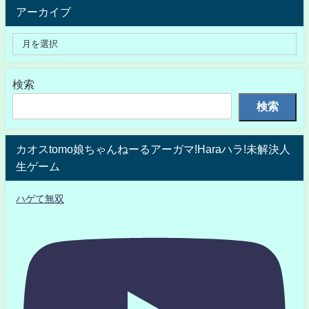
アーカイブ
検索
検索
カオスtomo娘ちゃんねーるアーガマ!Haraハラ!未解決人
生ゲーム
ハゲて無双