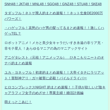
SNH48！JKT48！MNL48！SGO48！GNZ48！STU48！SKE48
タダッフル！ネトゲ廃人的まとめ速報！！ネット乞食DE2000万
パワーズ！
・ハゲッフル！哀愁のハゲ男の髪ってるまとめ速報！！激しくハ
ゲっTEL？
ロボットアニメ！メカと美少女キャラだいすき永遠の非リア充・
非モテ星人 ！あらゆるマニアの為のマニアックサイト
アニゲタレスト（元祖！アニメッフル） ひきこもりニートのオ
ナベ的まとめ速報
ユカ・ヨネッフル！初老的まとめ速報！！大帝イタチにラリアッ
ト！害獣神アリ・ガー被害に必殺！パイルドライバー
ヒロコンプレックスNIGHT 的まとめ速報！！子供が欲しいど陰キ
ャアラフィフ女子のめざせ！専業主婦！婚活計画編
萌えっとこあに！