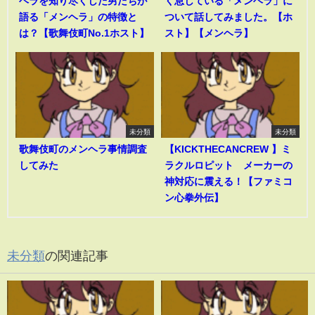
ヘラを知り尽くした男たちが
く息している「メンヘラ」に
語る「メンヘラ」の特徴と
ついて話してみました。【ホ
は？【歌舞伎町No.1ホスト】
スト】【メンヘラ】
未分類
未分類
歌舞伎町のメンヘラ事情調査
【KICKTHECANCREW 】ミ
してみた
ラクルロピット メーカーの
神対応に震える！【ファミコ
ン心拳外伝】
未分類
の関連記事