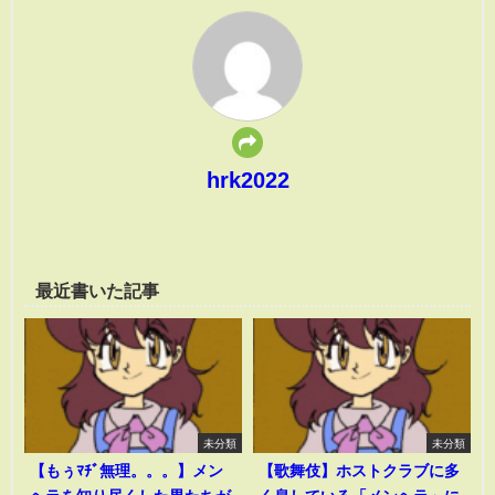
hrk2022
最近書いた記事
未分類
未分類
【もぅﾏﾁﾞ無理。。。】メン
【歌舞伎】ホストクラブに多