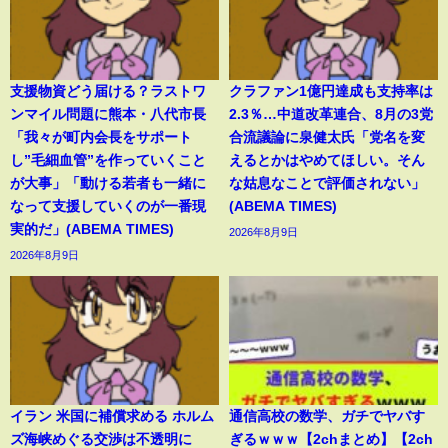
支援物資どう届ける？ラストワ
クラファン1億円達成も支持率は
ンマイル問題に熊本・八代市長
2.3％…中道改革連合、8月の3党
「我々が町内会長をサポート
合流議論に泉健太氏「党名を変
し”毛細血管”を作っていくこと
えるとかはやめてほしい。そん
が大事」「動ける若者も一緒に
な姑息なことで評価されない」
なって支援していくのが一番現
(ABEMA TIMES)
実的だ」(ABEMA TIMES)
2026年8月9日
2026年8月9日
イラン 米国に補償求める ホルム
通信高校の数学、ガチでヤバす
ズ海峡めぐる交渉は不透明に
ぎるｗｗｗ【2chまとめ】【2ch