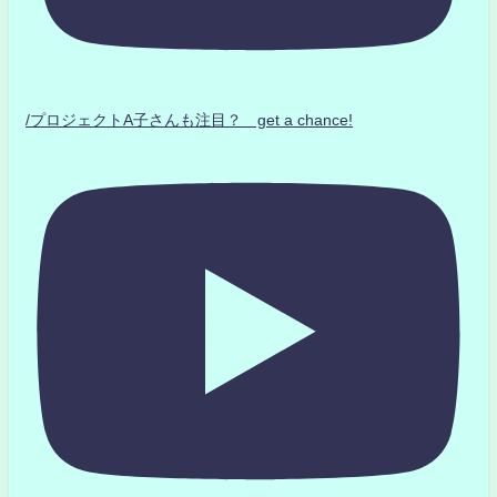
/プロジェクトA子さんも注目？ get a chance!