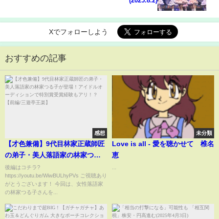
(2025.8.2)
Xでフォローしよう
おすすめの記事
感想
未分類
【才色兼備】9代目林家正蔵師匠
Love is all - 愛を聴かせて 椎名
の弟子・美人落語家の林家つる
恵
子が登場！アイドルオーディシ
後編はコチラ?
...
https://youtu.be/WiwBULhyPVs ご視聴あり
ョンで特別賞受賞経験もア
がとうございます！ 今回は、女性落語家
リ！？【前編/三遊亭王楽】
の林家つる子さんを...