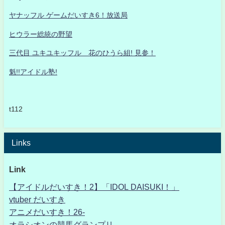
ヤナッフル ゲームだいすき6！放送局
ヒウラー総統の野望
三代目 ユキユキッフル 花のひうら組! 見参！
魁!!アイドル塾!
t112
Links
Link
【アイドルだいすき！2】「IDOL DAISUKI！」
vtuber だいすき
アニメだいすき！26-
オラシオンの競馬グランプリ