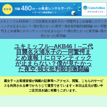
ユキミッフルAKB46！-二代目襲名火浦氷子の一同驚愕まとめ速報にロマンテ
ィックが止まらない？--僕が見たかった夜空！独女批判殺到激闘編--の一同驚
愕まとめ速報にロマンティックが止まらない？-僕の見たかった夜空編--僕の
見たかった星空編-
ユキミッフル--AKB46！--二代
目襲名火浦氷子の一同驚愕ま
とめ速報！にロマンティック
が止まらない？僕が見たかっ
た夜空-独女批判殺到激闘編
腐女子＜お客様皆様が掲載の記事等へアクセス、閲覧、こちらのサービ
スを利用される事でかろうじて運営できています＞本日は足元が悪い中
ご足労頂き誠に有難うございます。