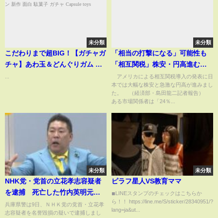
未分類
未分類
こだわりまで超BIG！【ガチャガ
「相当の打撃になる」可能性も
チャ】あわ玉＆どんぐりガム 大
「相互関税」株安・円高進む
きなポーチコレクション 新作 面
(2025年4月3日)
...
アメリカによる相互関税導入の発表に日
本では大幅な株安と急激な円高が進みまし
白 駄菓子 ガチャ Capsule toys
た。 （経済部・島田龍二記者報告）
ある市場関係者は「24％...
未分類
未分類
NHK党・党首の立花孝志容疑者
ピラフ星人VS教育ママ
を逮捕 死亡した竹内英明元兵
◾︎LINEスタンプのチェックはこちらか
ら！！ https://line.me/S/sticker/28340951/?
庫県議の名誉を毀損した疑い
兵庫県警は9日、ＮＨＫ党の党首・立花孝
lang=ja&ut...
志容疑者を名誉毀損の疑いで逮捕しまし
兵庫県警