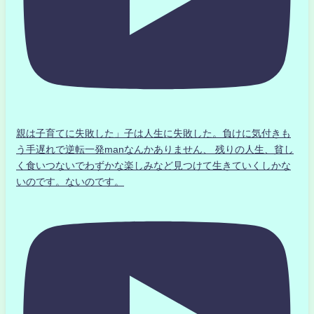
親は子育てに失敗した」子は人生に失敗した。負けに気付きも
う手遅れで逆転一発manなんかありません、 残りの人生、貧し
く食いつないでわずかな楽しみなど見つけて生きていくしかな
いのです。ないのです。