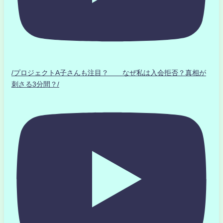
/プロジェクトA子さんも注目？ なぜ私は入会拒否？真相が
刺さる3分間？/