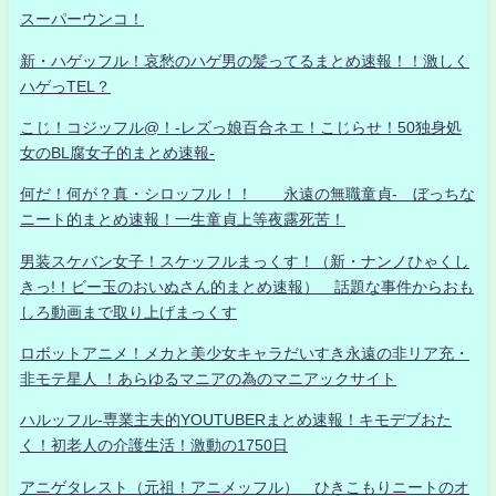
スーパーウンコ！
新・ハゲッフル！哀愁のハゲ男の髪ってるまとめ速報！！激しく
ハゲっTEL？
こじ！コジッフル@！-レズっ娘百合ネエ！こじらせ！50独身処
女のBL腐女子的まとめ速報-
何だ！何が？真・シロッフル！！ 永遠の無職童貞- ぼっちな
ニート的まとめ速報！一生童貞上等夜露死苦！
男装スケバン女子！スケッフルまっくす！（新・ナンノひゃくし
きっ!！ビー玉のおいぬさん的まとめ速報） 話題な事件からおも
しろ動画まで取り上げまっくす
ロボットアニメ！メカと美少女キャラだいすき永遠の非リア充・
非モテ星人 ！あらゆるマニアの為のマニアックサイト
ハルッフル-専業主夫的YOUTUBERまとめ速報！キモデブおた
く！初老人の介護生活！激動の1750日
アニゲタレスト（元祖！アニメッフル） ひきこもりニートのオ