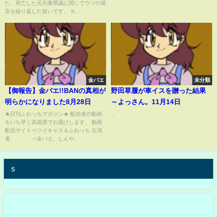
た。死亡した元兵庫県議に関してウソの発
言を繰り返した疑いです。 Ｎ...
金バエ
未分類
【御報告】金バエ!!BANの真相が
野田草履が車イスを贈った結果
明らかになりました8月28日
～よっさん。11月14日
★日刊ふわっちマガジン★ 配信者の動画
...
をいち早く高画質でお届けします。 動画
配信サイト⇒ツイキャス＆ふわっち 出演
者 ⇒金バエ、しんや...
s